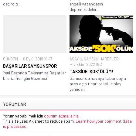
geçirdiği...
engelli vatandaşın
depremzedeler...
GÜNDEM
6 Eylül 2019 16:47
ASAYİŞ
,
SAMSUN HABERLERİ
7 Ekim 2022 16:31
BAŞARILAR SAMSUNSPOR
TAKSİDE ‘ŞOK’ ÖLÜM!
Yeni Sezonda Takımımıza Başarılar
Dileriz.. Yenigün Gazetesi
Samsun'da havaya tabancayla
ateş açıp ticari taksi ile olay
yerinden...
YORUMLAR
Yorum yapabilmek için
oturum açmalısınız
.
This site uses Akismet to reduce spam.
Learn how your comment data
is processed.