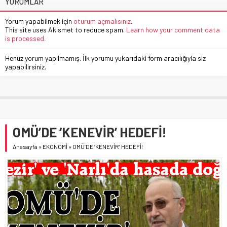
YORUMLAR
Yorum yapabilmek için
oturum açmalısınız
.
This site uses Akismet to reduce spam.
Learn how your comment data
is processed.
Henüz yorum yapılmamış. İlk yorumu yukarıdaki form aracılığıyla siz
yapabilirsiniz.
OMÜ’DE ‘KENEVİR’ HEDEFİ!
Anasayfa
»
EKONOMİ
»
OMÜ’DE ‘KENEVİR’ HEDEFİ!