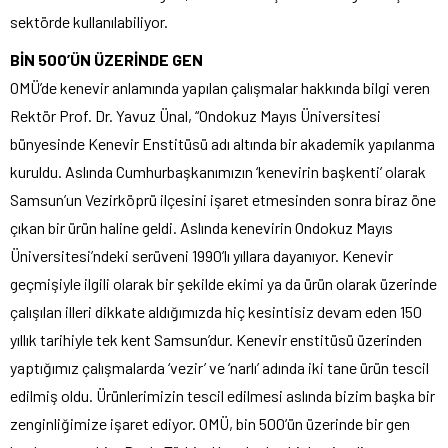
sektörde kullanılabiliyor.
BİN 500’ÜN ÜZERİNDE GEN
OMÜ’de kenevir anlamında yapılan çalışmalar hakkında bilgi veren
Rektör Prof. Dr. Yavuz Ünal, “Ondokuz Mayıs Üniversitesi
bünyesinde Kenevir Enstitüsü adı altında bir akademik yapılanma
kuruldu. Aslında Cumhurbaşkanımızın ‘kenevirin başkenti’ olarak
Samsun’un Vezirköprü ilçesini işaret etmesinden sonra biraz öne
çıkan bir ürün haline geldi. Aslında kenevirin Ondokuz Mayıs
Üniversitesi’ndeki serüveni 1990’lı yıllara dayanıyor. Kenevir
geçmişiyle ilgili olarak bir şekilde ekimi ya da ürün olarak üzerinde
çalışılan illeri dikkate aldığımızda hiç kesintisiz devam eden 150
yıllık tarihiyle tek kent Samsun’dur. Kenevir enstitüsü üzerinden
yaptığımız çalışmalarda ‘vezir’ ve ‘narlı’ adında iki tane ürün tescil
edilmiş oldu. Ürünlerimizin tescil edilmesi aslında bizim başka bir
zenginliğimize işaret ediyor. OMÜ, bin 500’ün üzerinde bir gen