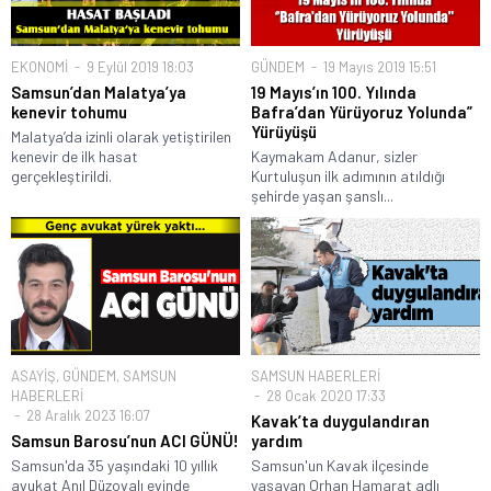
EKONOMİ
9 Eylül 2019 18:03
GÜNDEM
19 Mayıs 2019 15:51
Samsun’dan Malatya’ya
19 Mayıs’ın 100. Yılında
kenevir tohumu
Bafra’dan Yürüyoruz Yolunda”
Yürüyüşü
Malatya’da izinli olarak yetiştirilen
kenevir de ilk hasat
Kaymakam Adanur, sizler
gerçekleştirildi.
Kurtuluşun ilk adımının atıldığı
şehirde yaşan şanslı...
ASAYİŞ
,
GÜNDEM
,
SAMSUN
SAMSUN HABERLERİ
HABERLERİ
28 Ocak 2020 17:33
28 Aralık 2023 16:07
Kavak’ta duygulandıran
Samsun Barosu’nun ACI GÜNÜ!
yardım
Samsun'da 35 yaşındaki 10 yıllık
Samsun'un Kavak ilçesinde
avukat Anıl Düzovalı evinde
yaşayan Orhan Hamarat adlı