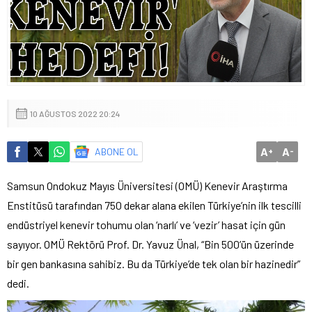
10 AĞUSTOS 2022 20:24
A
A
ABONE OL
+
-
Samsun Ondokuz Mayıs Üniversitesi (OMÜ) Kenevir Araştırma
Enstitüsü tarafından 750 dekar alana ekilen Türkiye’nin ilk tescilli
endüstriyel kenevir tohumu olan ‘narlı’ ve ‘vezir’ hasat için gün
sayıyor. OMÜ Rektörü Prof. Dr. Yavuz Ünal, “Bin 500’ün üzerinde
bir gen bankasına sahibiz. Bu da Türkiye’de tek olan bir hazinedir”
dedi.