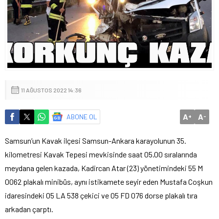
11 AĞUSTOS 2022 14:36
A
A
ABONE OL
+
-
Samsun’un Kavak ilçesi Samsun-Ankara karayolunun 35.
kilometresi Kavak Tepesi mevkisinde saat 05.00 sıralarında
meydana gelen kazada, Kadircan Atar (23) yönetimindeki 55 M
0062 plakalı minibüs, aynı istikamete seyir eden Mustafa Coşkun
idaresindeki 05 LA 538 çekici ve 05 FD 076 dorse plakalı tıra
arkadan çarptı.