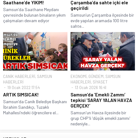
Saathane’de YIKIM!
Çarşamba’da sahte içki ele
geçirildi
Samsun'da Saathane Meydanı
çevresinde bulunan binaların yıkım
Samsun’un Çarşamba ilçesinde bir
çalışmaları devam ediyor
evde yapılan aramada 100 litre
sahte...
CANİK HABERLERİ
,
SAMSUN
EKONOMİ
,
GÜNDEM
,
SAMSUN
HABERLERİ
HABERLERİ
,
SİYASET
19 Ocak 2022 17:54
13 Ocak 2026 16:41
ARTIK SIMSICAK!
Samsun’da ‘Emekli Zammı’
tepkisi ‘SARAY YALAN HAVZA
Samsun'da Canik Belediye Başkanı
GERÇEK!’
İbrahim Sandıkçı, Tuzaklı
Mahallesi’ndeki öğrencilere el...
Samsun'un Havza ilçesinde bir
grup CHP'li 'düşük emekli zammı'
nedeniyle...