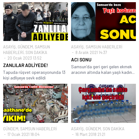
ASAYİŞ
,
GÜNDEM
,
SAMSUN
ASAYİŞ
,
SAMSUN HABERLERİ
HABERLERİ
,
SON DAKİKA
8 Aralık 2021 14:37
20 Ocak 2023 13:52
ACI SONU
ZANLILAR ADLİYEDE!
Samsun'da geri geri gelen ekmek
Tapuda rüşvet operasyonunda 13
aracının altında kalan yaşlı kadın...
kişi adliyeye sevk edildi
GÜNDEM
,
SAMSUN HABERLERİ
ASAYİŞ
,
GÜNDEM
,
SON DAKİKA
17 Ocak 2021 18:04
16 Mart 2018 21:21