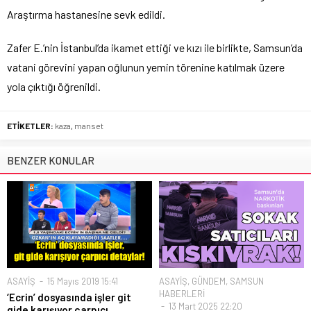
Araştırma hastanesine sevk edildi.
Zafer E.’nin İstanbul’da ikamet ettiği ve kızı ile birlikte, Samsun’da
vatani görevini yapan oğlunun yemin törenine katılmak üzere
yola çıktığı öğrenildi.
ETİKETLER:
kaza
,
manset
BENZER KONULAR
ASAYİŞ
15 Mayıs 2019 15:41
ASAYİŞ
,
GÜNDEM
,
SAMSUN
HABERLERİ
‘Ecrin’ dosyasında işler git
13 Mart 2025 22:20
gide karışıyor çarpıcı