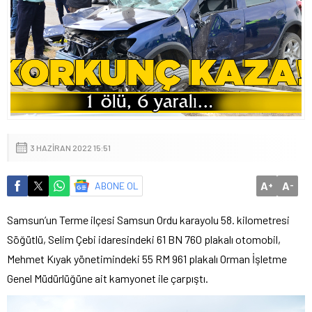
3 HAZIRAN 2022 15:51
A
A
ABONE OL
+
-
Samsun’un Terme ilçesi Samsun Ordu karayolu 58. kilometresi
Söğütlü, Selim Çebi idaresindeki 61 BN 760 plakalı otomobil,
Mehmet Kıyak yönetimindeki 55 RM 961 plakalı Orman İşletme
Genel Müdürlüğüne ait kamyonet ile çarpıştı.