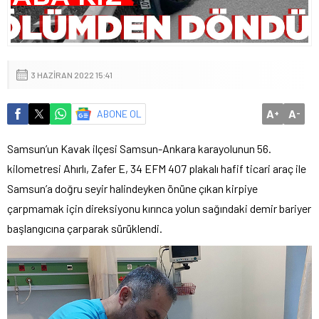
3 HAZIRAN 2022 15:41
A
A
ABONE OL
+
-
Samsun’un Kavak ilçesi Samsun-Ankara karayolunun 56.
kilometresi Ahırlı, Zafer E, 34 EFM 407 plakalı hafif ticari araç ile
Samsun’a doğru seyir halindeyken önüne çıkan kirpiye
çarpmamak için direksiyonu kırınca yolun sağındaki demir bariyer
başlangıcına çarparak sürüklendi.