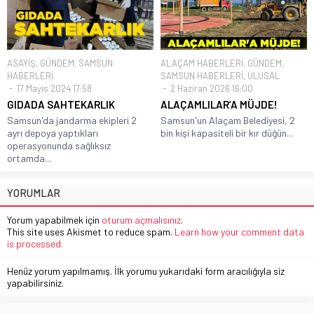
ASAYİŞ
,
GÜNDEM
,
SAMSUN
ALAÇAM HABERLERİ
,
GÜNDEM
,
HABERLERİ
SAMSUN HABERLERİ
,
ULUSAL
17 Mayıs 2024 17:58
2 Haziran 2026 16:00
GIDADA SAHTEKARLIK
ALAÇAMLILAR’A MÜJDE!
Samsun'da jandarma ekipleri 2
Samsun'un Alaçam Belediyesi, 2
ayrı depoya yaptıkları
bin kişi kapasiteli bir kır düğün...
operasyonunda sağlıksız
ortamda...
YORUMLAR
Yorum yapabilmek için
oturum açmalısınız
.
This site uses Akismet to reduce spam.
Learn how your comment data
is processed.
Henüz yorum yapılmamış. İlk yorumu yukarıdaki form aracılığıyla siz
yapabilirsiniz.