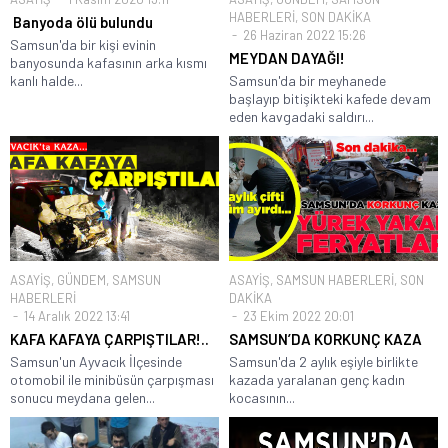
HABERLERİ
,
SON DAKİKA
Banyoda ölü bulundu
26 Haziran 2022 15:26
Samsun'da bir kişi evinin
MEYDAN DAYAĞI!
banyosunda kafasının arka kısmı
kanlı halde...
Samsun'da bir meyhanede
başlayıp bitişikteki kafede devam
eden kavgadaki saldırı...
ASAYİŞ
,
GÜNDEM
,
SAMSUN
ASAYİŞ
,
SAMSUN HABERLERİ
,
SON
HABERLERİ
DAKİKA
14 Aralık 2022 13:41
23 Ekim 2022 20:01
KAFA KAFAYA ÇARPIŞTILAR!..
SAMSUN’DA KORKUNÇ KAZA
Samsun'un Ayvacık İlçesinde
Samsun'da 2 aylık eşiyle birlikte
otomobil ile minibüsün çarpışması
kazada yaralanan genç kadın
sonucu meydana gelen...
kocasının...