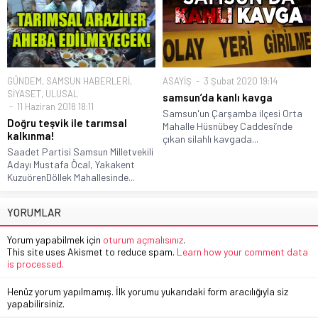
GÜNDEM
,
SAMSUN HABERLERİ
,
ASAYİŞ
3 Şubat 2020 19:14
SİYASET
,
ULUSAL
samsun’da kanlı kavga
11 Haziran 2018 18:11
Samsun'un Çarşamba ilçesi Orta
Doğru teşvik ile tarımsal
Mahalle Hüsnübey Caddesi’nde
kalkınma!
çıkan silahlı kavgada...
Saadet Partisi Samsun Milletvekili
Adayı Mustafa Öcal, Yakakent
KuzuörenDöllek Mahallesinde...
YORUMLAR
Yorum yapabilmek için
oturum açmalısınız
.
This site uses Akismet to reduce spam.
Learn how your comment data
is processed.
Henüz yorum yapılmamış. İlk yorumu yukarıdaki form aracılığıyla siz
yapabilirsiniz.