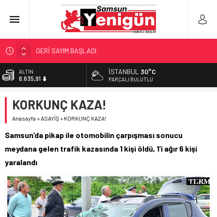
GERİ SAYIM BAŞLADI
SAMSUNSPOR’DA HEDEF 5’İNCİLİK!
İSTANBUL
30°C
ALTIN
6.635,91
‘BAFRA’YA YATIRIM YAPIN!’
PARÇALI BULUTLU
İŞTE FINDIK FİYATI!
BİST
KORKUNÇ KAZA!
13.779,39
YÖNETİCİ SEÇERKEN YAPILAN EN BÜYÜK HATALAR
Anasayfa
»
ASAYİŞ
»
KORKUNÇ KAZA!
DOLAR
47,7178
Samsun’da pikap ile otomobilin çarpışması sonucu
EURO
meydana gelen trafik kazasında 1 kişi öldü, 1’i ağır 6 kişi
55,1513
yaralandı