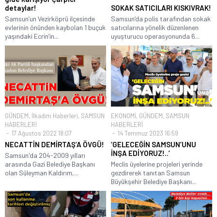
detaylar!
SOKAK SATICILARI KISKIVRAK!
Samsun’un Vezirköprü ilçesinde
Samsun’da polis tarafından sokak
evlerinin önünden kaybolan 1 buçuk
satıcılarına yönelik düzenlenen
yaşındaki Ecrin’in...
uyuşturucu operasyonunda 6...
GÜNDEM
,
İlkadım Haberleri
,
SAMSUN
EKONOMİ
,
GÜNDEM
,
SAMSUN
HABERLERİ
HABERLERİ
17 Ağustos 2022 18:07
14 Temmuz 2023 16:59
NECATTİN DEMİRTAŞ’A ÖVGÜ!
‘GELECEĞİN SAMSUN’UNU
İNŞA EDİYORUZ!..’
Samsun'da 204-2009 yılları
arasında Gazi Belediye Başkanı
Meclis üyelerine projeleri yerinde
olan Süleyman Kaldırım,...
gezdirerek tanıtan Samsun
Büyükşehir Belediye Başkanı...