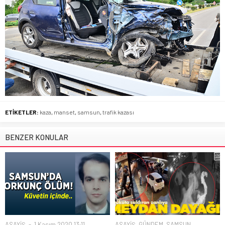
ETİKETLER:
kaza
,
manset
,
samsun
,
trafik kazası
BENZER KONULAR
ASAYİŞ
1 Kasım 2020 13:11
ASAYİŞ
,
GÜNDEM
,
SAMSUN