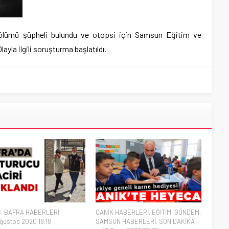
in ölümü şüpheli bulundu ve otopsi için Samsun Eğitim ve
ayla ilgili soruşturma başlatıldı.
Ş
,
BAFRA HABERLERİ
CANİK HABERLERİ
,
EĞİTİM
,
GÜNDEM
,
ğustos 2020 18:18
SAMSUN HABERLERİ
,
SON DAKİKA