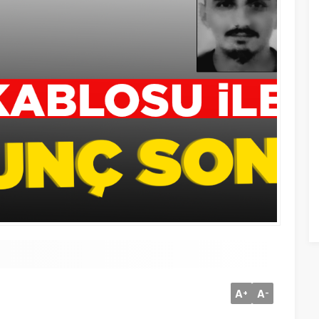
A
A
+
-