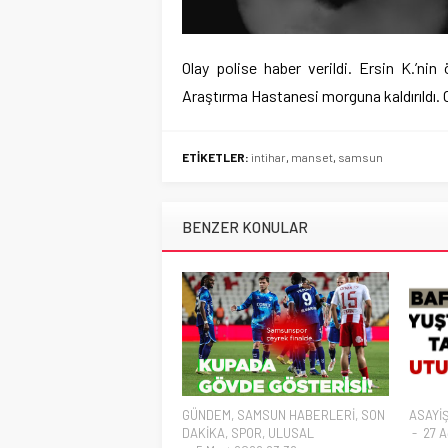
Olay polise haber verildi. Ersin K.’n
Araştırma Hastanesi morguna kaldırıldı. Ol
ETİKETLER:
intihar
,
manset
,
samsun
BENZER KONULAR
GÜNDEM
,
SAMSUN HABERLERİ
,
SON
ASAYİ
DAKİKA
,
SPOR
,
ULUSAL
27 A