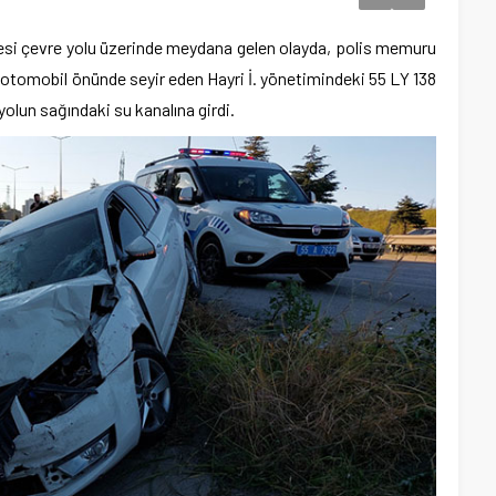
esi çevre yolu üzerinde meydana gelen olayda, polis memuru
ı otomobil önünde seyir eden Hayri İ. yönetimindeki 55 LY 138
yolun sağındaki su kanalına girdi.