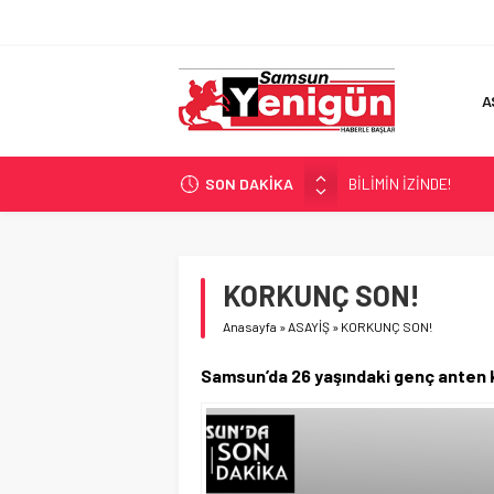
A
SON DAKİKA
BİLİMİN İZİNDE!
TIR’A ‘ZEHİR’ BASKINI!
FECİ SON!
UÇURUMDA CAN PAZA
KORKUNÇ SON!
SAMSUN YANACAK!
Anasayfa
»
ASAYİŞ
»
KORKUNÇ SON!
Samsun’da 26 yaşındaki genç anten ka