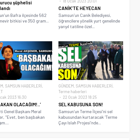
18 Ocak 2023 20:01
urucu şüphelisi
landı
CANİK’TE HEYECAN
'un Bafra ilçesinde 562
Samsun'un Canik Belediyesi,
nevir bitkisi ve 350 gram...
öğrencilere yönelik yurt genelinde
yarıyıl tatiline özel...
EM
,
SAMSUN HABERLERİ
,
GÜNDEM
,
SAMSUN HABERLERİ
,
ET
Terme haberleri
cak 2023 16:30
22 Ocak 2023 18:25
AKAN OLACAĞIM!..’
SEL KABUSUNA SON!
rti Genel Başkanı Meral
Samsun'un Terme İlçesi'ni sel
r, "Evet, ben başbakan
kabusundan kurtaracak 'Terme
m....
Çayı Islah Projesi'nde...