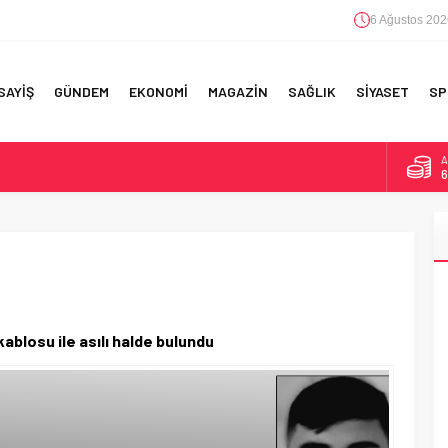
6 Ağustos 202
SAYİŞ
GÜNDEM
EKONOMİ
MAGAZİN
SAĞLIK
SİYASET
SP
A
6
B
1
RI!
D
4
E
5
blosu ile asılı halde bulundu