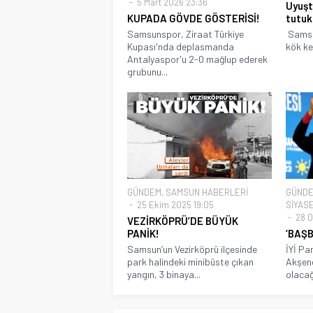
5 Mart 2026 23:36
Uyuşt
KUPADA GÖVDE GÖSTERİSİ!
tutuk
Samsunspor, Ziraat Türkiye
Samsun
Kupası'nda deplasmanda
kök ke
Antalyaspor'u 2-0 mağlup ederek
grubunu...
GÜNDEM
,
SAMSUN HABERLERİ
GÜND
25 Ekim 2025 19:05
SİYAS
28 O
VEZİRKÖPRÜ’DE BÜYÜK
PANİK!
‘BAŞB
Samsun’un Vezirköprü ilçesinde
İYİ Pa
park halindeki minibüste çıkan
Akşene
yangın, 3 binaya...
olacağı