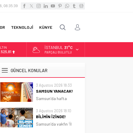
6, 08:35:40
OR
TEKNOLOJİ
KÜNYE
İSTANBUL
31°C
LTIN
.525,81
PARÇALI BULUTLU
İST
3.703,13
GÜNCEL KONULAR
OLAR
7,5932
3 Ağustos 2026 18:33
SAMSUN YANACAK!
URO
5,0919
Samsun'da hafta
boyunca güneşli ve sıcak
hava etkili olacak.
3 Ağustos 2026 18:10
Sıcaklık 31 dereceye
BİLİMİN İZİNDE!
kadar çıkacak
Samsun'da vakfın 'İl
Koordinatörlüğü'nce