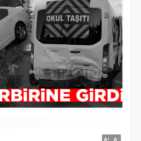
A
A
+
-