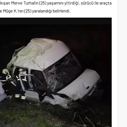
ışan Merve Turhal’ın (25) yaşamını yitirdiği, sürücü ile araçta
 Müge K.’nın (25) yaralandığı belirlendi.