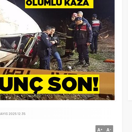
MAYIS 2025 12:35
A
A
+
-