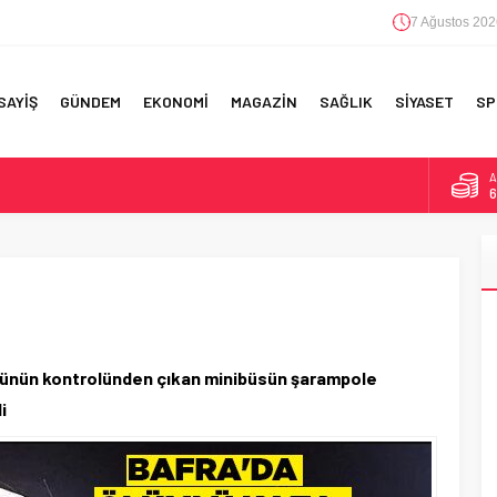
7 Ağustos 202
SAYİŞ
GÜNDEM
EKONOMİ
MAGAZİN
SAĞLIK
SİYASET
SP
A
6
F 5’İNCİLİK!
B
1
IN!’
D
4
 YAPILAN EN BÜYÜK HATALAR
E
5
sünün kontrolünden çıkan minibüsün şarampole
i