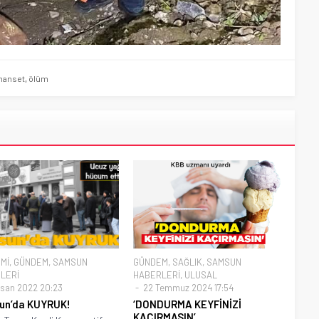
anset
,
ölüm
Mİ
,
GÜNDEM
,
SAMSUN
GÜNDEM
,
SAĞLIK
,
SAMSUN
LERİ
HABERLERİ
,
ULUSAL
isan 2022 20:23
22 Temmuz 2024 17:54
un’da KUYRUK!
‘DONDURMA KEYFİNİZİ
KAÇIRMASIN’