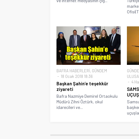
ve internet medyasının çığ...
Türkiy
market
Ofisi(T
BAFRA HABERLERİ
,
GÜNDEM
GÜND
18 Ocak 2018 18:36
ULUSA
4 Ha
Başkan Şahin’e teşekkür
ziyareti
SAMS
UÇUŞ
Bafra Nazmiye Demirel Ortaokulu
Müdürü Zihni Öztürk, okul
Samsun
idarecileri ve...
başken
uçuşla