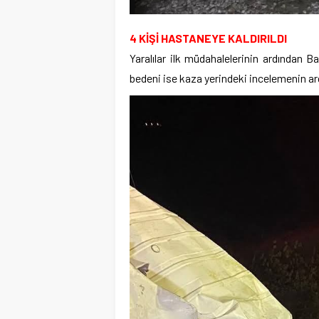
4 KİŞİ HASTANEYE KALDIRILDI
Yaralılar ilk müdahalelerinin ardından Ba
bedeni ise kaza yerindeki incelemenin ard