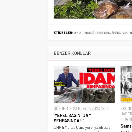
ETİKETLER:
#Kızılırmak Sedde Yolu
,
Bafra
,
kaza
,
m
BENZER KONULAR
GÜNDEM
23 Haziran 2023 18:10
EKONO
HABER
‘YEREL BASIN İDAM
14 N
SEHPASINDA!..’
Sams
CHP’li Murat Çan, yerel yazılı basın