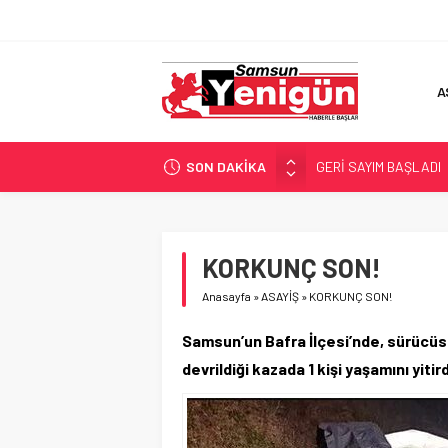
A
SON DAKİKA
GERİ SAYIM BAŞLADI
SAMSUNSPOR’DA HEDE
‘BAFRA’YA YATIRIM YAP
İŞTE FINDIK FİYATI!
KORKUNÇ SON!
YÖNETİCİ SEÇERKEN
Anasayfa
»
ASAYİŞ
»
KORKUNÇ SON!
Samsun’un Bafra İlçesi’nde, sürücü
devrildiği kazada 1 kişi yaşamını yitird