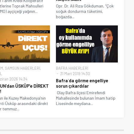
e Tarım Kredi Kooperatif
lerine Toprak Mahsulleri
Opr. Dr. Ali Rıza Gökduman, “Çok
MO) ayçiçeği yağının...
soğuk dondurma tüketimi,
boğazda...
EM
,
SAMSUN HABERLERİ
,
BAFRA HABERLERİ
L
31 Mart 2019 14:30
ziran 2026 14:34
Bafra`da görme engelliye
UN’dan ÜSKÜP’e DİREKT
sorun çıkardılar
!
Olay Bafra ilçesi Emirefendi
 ile Kuzey Makedonya’nın
Mahallesinde bulunan İmam hatip
ti Üsküp arasındaki direkt
Lisesinde meydana...
r temmuz...