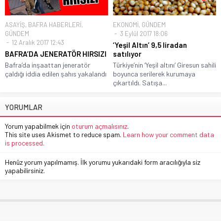
ASAYİŞ
,
BAFRA HABERLERİ
,
EKONOMİ
,
GÜNDEM
GÜNDEM
3 Eylül 2017 18:06
12 Aralık 2017 12:43
‘Yeşil Altın’ 9,5 liradan
BAFRA’DA JENERATÖR HIRSIZI
satılıyor
Bafra’da inşaattan jeneratör
Türkiye’nin ‘Yeşil altını’ Giresun sahili
çaldığı iddia edilen şahıs yakalandı
boyunca serilerek kurumaya
çıkartıldı. Satışa...
YORUMLAR
Yorum yapabilmek için
oturum açmalısınız
.
This site uses Akismet to reduce spam.
Learn how your comment data
is processed.
Henüz yorum yapılmamış. İlk yorumu yukarıdaki form aracılığıyla siz
yapabilirsiniz.