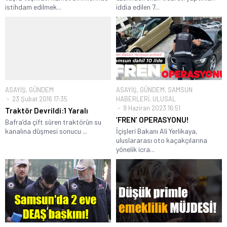
istihdam edilmek...
iddia edilen 7...
ASAYİŞ
,
GÜNDEM
ASAYİŞ
,
GÜNDEM
,
SAMSUN
23 Şubat 2016 17:35
HABERLERİ
,
ULUSAL
9 Haziran 2023 16:51
Traktör Devrildi:1 Yaralı
‘FREN’ OPERASYONU!
Bafra’da çift süren traktörün su
kanalına düşmesi sonucu ...
İçişleri Bakanı Ali Yerlikaya,
uluslararası oto kaçakçılarına
yönelik icra...