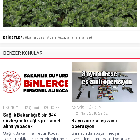
ETİKETLER:
#bafra ovası
,
Adem Aşçı
,
lahana
,
manset
BENZER KONULAR
EKONOMİ
12 Şubat 2020 10:56
ASAYİŞ
,
GÜNDEM
21 Mart 2018 22:32
Sağlık Bakanlığı 8 bin 844
sözleşmeli sağlık personeli
8 ayrı adrese eş zanlı
alımı yapacak
operasyon
Sağlık Bakanı Fahrettin Koca,
Samsun'da sosyal medya
taşra teşkilatı hizmet birimlerinde
üzerinden silah ticareti yaptıkları