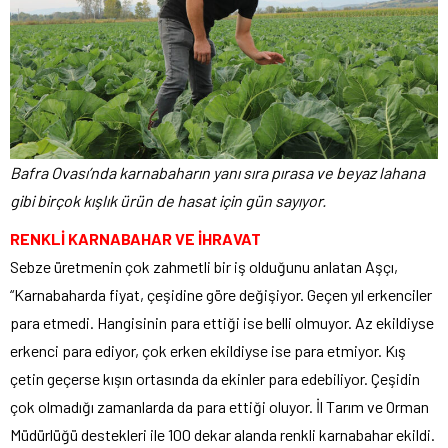
Bafra Ovası’nda karnabaharın yanı sıra pırasa ve beyaz lahana
gibi birçok kışlık ürün de hasat için gün sayıyor.
RENKLİ KARNABAHAR VE İHRAVAT
Sebze üretmenin çok zahmetli bir iş olduğunu anlatan Aşçı,
“Karnabaharda fiyat, çeşidine göre değişiyor. Geçen yıl erkenciler
para etmedi. Hangisinin para ettiği ise belli olmuyor. Az ekildiyse
erkenci para ediyor, çok erken ekildiyse ise para etmiyor. Kış
çetin geçerse kışın ortasında da ekinler para edebiliyor. Çeşidin
çok olmadığı zamanlarda da para ettiği oluyor. İl Tarım ve Orman
Müdürlüğü destekleri ile 100 dekar alanda renkli karnabahar ekildi.