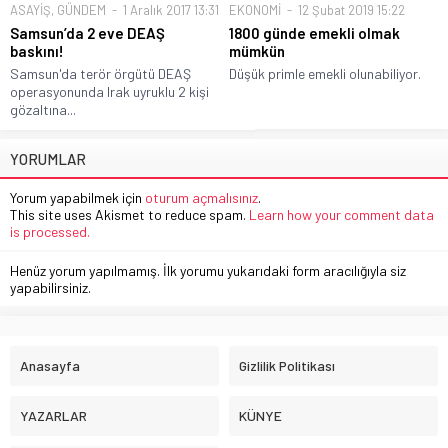
ASAYİŞ
,
GÜNDEM
1 Aralık 2017 13:31
EKONOMİ
12 Şubat 2019 15:22
Samsun’da 2 eve DEAŞ
1800 günde emekli olmak
baskını!
mümkün
Samsun'da terör örgütü DEAŞ
Düşük primle emekli olunabiliyor.
operasyonunda Irak uyruklu 2 kişi
gözaltına...
YORUMLAR
Yorum yapabilmek için
oturum açmalısınız
.
This site uses Akismet to reduce spam.
Learn how your comment data
is processed.
Henüz yorum yapılmamış. İlk yorumu yukarıdaki form aracılığıyla siz
yapabilirsiniz.
Anasayfa
Gizlilik Politikası
YAZARLAR
KÜNYE