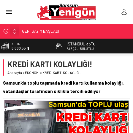
GERİ SAYIM BAŞLADI
SAMSUNSPOR’DA HEDEF 5’İNCİLİK!
İSTANBUL
33°C
ALTIN
6.660,55
‘BAFRA’YA YATIRIM YAPIN!’
PARÇALI BULUTLU
İŞTE FINDIK FİYATI!
BİST
KREDİ KARTI KOLAYLIĞI!
13.779,39
YÖNETİCİ SEÇERKEN YAPILAN EN BÜYÜK HATALAR
Anasayfa
»
EKONOMİ
»
KREDİ KARTI KOLAYLIĞI!
DOLAR
47,7111
Samsun’da toplu taşımada kredi kartı kullanma kolaylığı,
EURO
vatandaşlar tarafından sıklıkla tercih ediliyor
55,1881