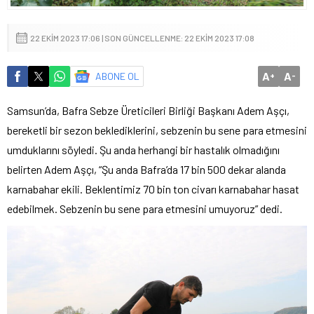
22 EKIM 2023 17:06 | SON GÜNCELLENME: 22 EKIM 2023 17:08
A
A
ABONE OL
+
-
Samsun’da, Bafra Sebze Üreticileri Birliği Başkanı Adem Aşçı,
bereketli bir sezon beklediklerini, sebzenin bu sene para etmesini
umduklarını söyledi. Şu anda herhangi bir hastalık olmadığını
belirten Adem Aşçı, “Şu anda Bafra’da 17 bin 500 dekar alanda
karnabahar ekili. Beklentimiz 70 bin ton civarı karnabahar hasat
edebilmek. Sebzenin bu sene para etmesini umuyoruz” dedi.