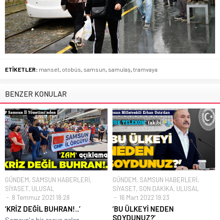
ETİKETLER:
manset
,
otobüs
,
samsun
,
samulaş
,
tramvaya
BENZER KONULAR
GÜNDEM
,
SAMSUN HABERLERİ
,
GÜNDEM
,
SAMSUN HABERLERİ
,
SİYASET
,
ULUSAL
SİYASET
,
SON DAKİKA
,
ULUSAL
8 Temmuz 2021 18:28
16 Mart 2022 19:23
‘KRİZ DEĞİL BUHRAN!..’
‘BU ÜLKEYİ NEDEN
SOYDUNUZ?’
Samsun'a bir araya gelen