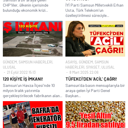
CHP'liler, ülkenin içerisinde
İYİ Parti Samsun Milletvekili Erhan
bulunduğu ekonomik krizi...
Usta, Türk Telekom'un
özelleştirilmesi süreciyle...
GÜNDEM
,
SAMSUN HABERLERİ
,
ASAYİŞ
,
GÜNDEM
,
SAMSUN
ULUSAL
HABERLERİ
,
SİYASET
,
ULUSAL
21 Eylül 2022 15:13
8 Mart 2025 22:06
120 KİŞİYE İŞ İMKANI!
TÜFEKCİ’DEN ‘ACİL’ ÇAĞRI!
Samsun'un Havza İlçesi'nde 10
Samsun'da basın mensuplarıyla bir
milyon liralık yatırımla
araya gelen İyi Parti Genel
gerçekleştirilecek fabrikanın alan...
Başkan...