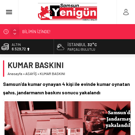
BİLİMİN İZİNDE!
TIR’A ‘ZEHİR’ BASKINI!
İSTANBUL
32°C
ALTIN
6.529,72
FECİ SON!
PARÇALI BULUTLU
UÇURUMDA CAN PAZARI!
BİST
KUMAR BASKINI
13.703,13
SAMSUN YANACAK!
Anasayfa
»
ASAYİŞ
»
KUMAR BASKINI
DOLAR
47,5844
Samsun’da kumar oynayan 4 kişi ile evinde kumar oynatan
EURO
şahıs, jandarmanın baskını sonucu yakalandı
55,1152