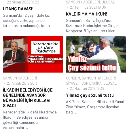
22 Nisan 2022 18:22
SAMSUN HABERLERİ
,
ULUSAL
27 Temmuz 2021 19:05
UTANÇ DAVASI!
KALDIRIMA MAHKUM!
Samsun'da 12 yaşındaki kız
çocuğunu alıkoyup cinsel
Samsun’un Bafra İlçesi'nde
istismarda bulunduğu iddia...
Kızılırmak Kadın İşletme Girişim
Kooperatifi üyeleri ürettikleri...
SAMSUN HABERLERİ
GÜNDEM
,
SAMSUN HABERLERİ
,
27 Aralık 2019 20:31
SİYASET
,
SON DAKİKA
,
ULUSAL
27 Haziran 2018 18:39
İLKADIM BELEDİYESİ İLÇE
GENELİNDE ASANSÖR
Yılmaz çay sözünü tuttu
GÜVENLİĞİ İÇİN KOLLARI
AK Parti Samsun Milletvekili Yusuf
SIVADI
Ziya Yılmaz, Çarşamba ilçesine
Karadeniz’de ilk defa İlkadım’da
bağlı...
İlkadım Belediyesi asansör
güvenliği konusunda
vatandaşları...