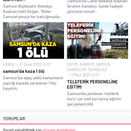
Samsun'da Canik Belediye Başkanı
Samsun Büyükşehir Belediye
İbrahim Sandıkçı, ilçede faaliyet
Başkanı Halit Doğan, "Bizler
gösteren esnafı...
Samsun’umuza her baktığımızda...
ASAYİŞ
17 Ocak 2020 12:07
EĞİTİM
,
GÜNDEM
,
SAMSUN
HABERLERİ
,
TEKNOLOJİ
samsun’da kaza 1 ölü
2 Mart 2025 21:13
Samsun'da ağaç yüklü kamyonetin
TELEFERİK PERSONELİNE
yaptığı kazada yaralanan 1 kişi
EĞİTİM!
hayatını...
Samsun’da yenilenen ‘teleferik
hattı’ için özel kurtarma eğitimi
gerçekleştirildi
YORUMLAR
Yorum yapabilmek için
oturum açmalısınız
.