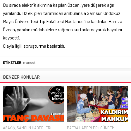
Bu sırada elektrik akımına kapılan Özcan, yere düşerek ağır
yaralandı. 112 ekipleri tarafından ambulansla Samsun Ondokuz
Mayıs Üniversitesi Tıp Fakültesi Hastanesi’ne kaldırılan Hamza
Özcan, yapılan müdahalelere rağmen kurtarılamayarak hayatını
kaybetti.
Olayla ilgili soruşturma başlatıldı.
ETİKETLER:
manset
BENZER KONULAR
ASAYİŞ
,
SAMSUN HABERLERİ
BAFRA HABERLERİ
,
GÜNDEM
,