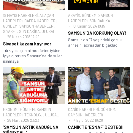
19 MAYIS HABERLERİ
,
ALAÇAM
ASAYİŞ
,
GÜNDEM
,
SAMSUN
HABERLERİ
,
BAFRA HABERLERİ
,
HABERLERİ
,
SON DAKİKA
GÜNDEM
,
SAMSUN HABERLERİ
,
10 Kasım 2024 19:15
SİYASET
,
SON DAKİKA
,
ULUSAL
SAMSUN’DA KORKUNÇ OLAY!
26 Nisan 2018 12:49
Samsun'da 17 yaşındaki çocuk
Siyaset kazanı kaynıyor
annesini acımadan bıçakladı
Türkiye seçim atmosferine iyiden
iyiye girerken Samsun'da da sular
ısınmaya...
EKONOMİ
,
GÜNDEM
,
SAMSUN
CANİK HABERLERİ
,
GÜNDEM
,
HABERLERİ
,
TEKNOLOJİ
,
ULUSAL
SAMSUN HABERLERİ
28 Mart 2025 23:23
14 Eylül 2022 16:28
‘SAMSUN ARTIK KABUĞUNA
CANİK’TE ‘ESNAF’ DESTEĞİ!
SIĞMIYOR!..’