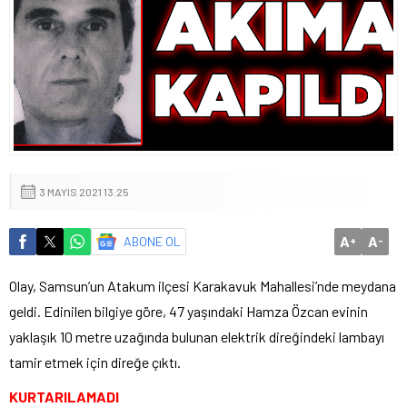
3 MAYIS 2021 13:25
A
A
ABONE OL
+
-
Olay, Samsun’un Atakum ilçesi Karakavuk Mahallesi’nde meydana
geldi. Edinilen bilgiye göre, 47 yaşındaki Hamza Özcan evinin
yaklaşık 10 metre uzağında bulunan elektrik direğindeki lambayı
tamir etmek için direğe çıktı.
KURTARILAMAD
I