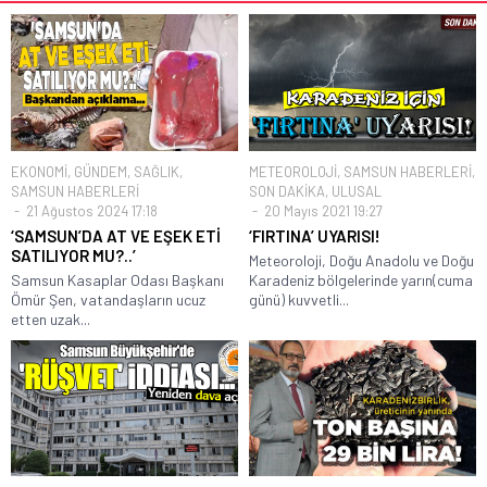
EKONOMİ
,
GÜNDEM
,
SAĞLIK
,
METEOROLOJİ
,
SAMSUN HABERLERİ
,
SAMSUN HABERLERİ
SON DAKİKA
,
ULUSAL
21 Ağustos 2024 17:18
20 Mayıs 2021 19:27
‘SAMSUN’DA AT VE EŞEK ETİ
‘FIRTINA’ UYARISI!
SATILIYOR MU?..’
Meteoroloji, Doğu Anadolu ve Doğu
Samsun Kasaplar Odası Başkanı
Karadeniz bölgelerinde yarın(cuma
Ömür Şen, vatandaşların ucuz
günü) kuvvetli...
etten uzak...