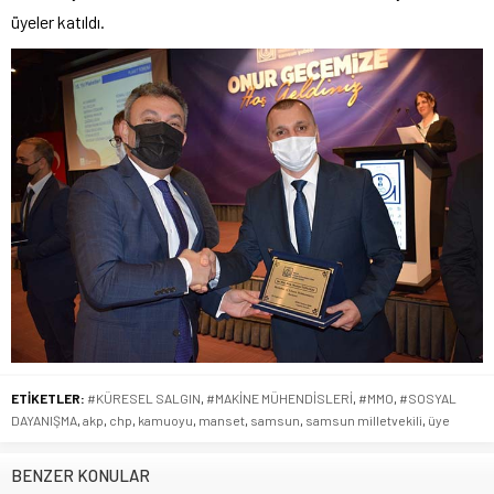
üyeler katıldı.
ETİKETLER:
#KÜRESEL SALGIN
,
#MAKİNE MÜHENDİSLERİ
,
#MMO
,
#SOSYAL
DAYANIŞMA
,
akp
,
chp
,
kamuoyu
,
manset
,
samsun
,
samsun milletvekili
,
üye
BENZER KONULAR