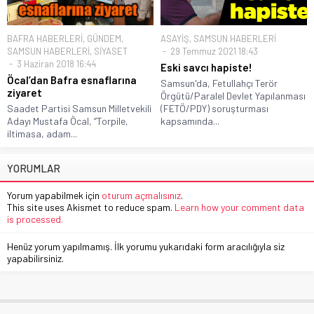
BAFRA HABERLERİ
,
GÜNDEM
,
ASAYİŞ
,
SAMSUN HABERLERİ
SAMSUN HABERLERİ
,
SİYASET
29 Temmuz 2021 18:43
3 Haziran 2018 16:44
Eski savcı hapiste!
Öcal’dan Bafra esnaflarına
Samsun'da, Fetullahçı Terör
ziyaret
Örgütü/Paralel Devlet Yapılanması
Saadet Partisi Samsun Milletvekili
(FETÖ/PDY) soruşturması
Adayı Mustafa Öcal, ‘’Torpile,
kapsamında...
iltimasa, adam...
YORUMLAR
Yorum yapabilmek için
oturum açmalısınız
.
This site uses Akismet to reduce spam.
Learn how your comment data
is processed.
Henüz yorum yapılmamış. İlk yorumu yukarıdaki form aracılığıyla siz
yapabilirsiniz.