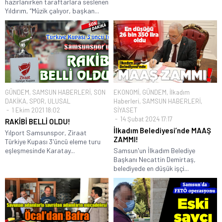
hazırlanırken taraftarlara seslenen
Yıldırım, “Müzik çalıyor, başkan...
GÜNDEM
,
SAMSUN HABERLERİ
,
SON
EKONOMİ
,
GÜNDEM
,
İlkadım
DAKİKA
,
SPOR
,
ULUSAL
Haberleri
,
SAMSUN HABERLERİ
,
1 Ekim 2021 18:02
SİYASET
14 Şubat 2024 17:17
RAKİBİ BELLİ OLDU!
İlkadım Belediyesi’nde MAAŞ
Yılport Samsunspor, Ziraat
ZAMMI!
Türkiye Kupası 3'üncü eleme turu
eşleşmesinde Karatay...
Samsun'un İlkadım Belediye
Başkanı Necattin Demirtaş,
belediyede en düşük işçi...