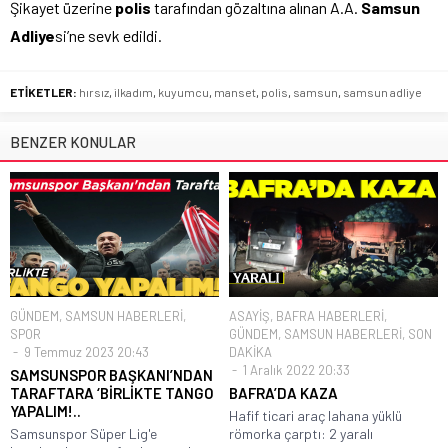
Şikayet üzerine
polis
tarafından gözaltına alınan A.A.
Samsun
Adliye
si’ne sevk edildi.
ETİKETLER:
hırsız
,
ilkadım
,
kuyumcu
,
manset
,
polis
,
samsun
,
samsun adliye
BENZER KONULAR
GÜNDEM
,
SAMSUN HABERLERİ
,
ASAYİŞ
,
BAFRA HABERLERİ
,
SPOR
GÜNDEM
,
SAMSUN HABERLERİ
,
SON
9 Temmuz 2023 20:43
DAKİKA
1 Aralık 2022 20:33
SAMSUNSPOR BAŞKANI’NDAN
TARAFTARA ‘BİRLİKTE TANGO
BAFRA’DA KAZA
YAPALIM!..
Hafif ticari araç lahana yüklü
Samsunspor Süper Lig'e
römorka çarptı: 2 yaralı