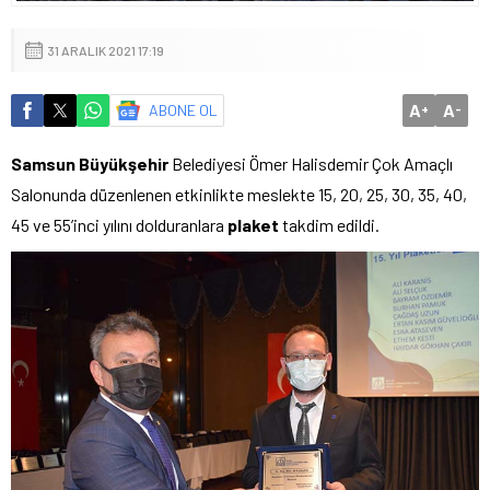
31 ARALIK 2021 17:19
A
A
ABONE OL
+
-
Samsun Büyükşehir
Belediyesi Ömer Halisdemir Çok Amaçlı
Salonunda düzenlenen etkinlikte meslekte 15, 20, 25, 30, 35, 40,
45 ve 55’inci yılını dolduranlara
plaket
takdim edildi.