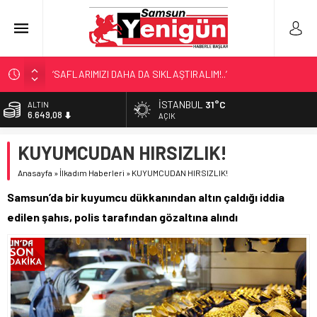
‘SAFLARIMIZI DAHA DA SIKLAŞTIRALIM!..’
SAMSUN’DA ‘DOSTLUK’ GÖSTERİSİ!
İSTANBUL
31°C
ALTIN
6.649,08
BİR SAMSUN KLASİĞİ!
AÇIK
SAMSUN’DA DENİZ FACİASI!
BİST
KUYUMCUDAN HIRSIZLIK!
13.879,11
LÖSEV’İN KAHRAMANLARI!
Anasayfa
»
İlkadım Haberleri
»
KUYUMCUDAN HIRSIZLIK!
DOLAR
47,7124
Samsun’da bir kuyumcu dükkanından altın çaldığı iddia
EURO
edilen şahıs, polis tarafından gözaltına alındı
55,1592