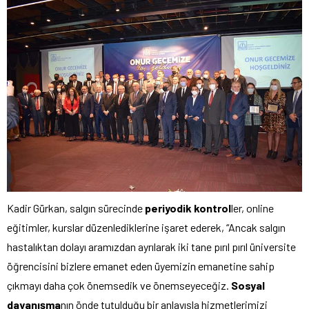
Kadir Gürkan, salgın sürecinde
periyodik kontrol
ler, online
eğitimler, kurslar düzenlediklerine işaret ederek, “Ancak salgın
hastalıktan dolayı aramızdan ayrılarak iki tane pırıl pırıl üniversite
öğrencisini bizlere emanet eden üyemizin emanetine sahip
çıkmayı daha çok önemsedik ve önemseyeceğiz.
Sosyal
dayanışma
nın önde tutulduğu bir anlayışla hizmetlerimizi