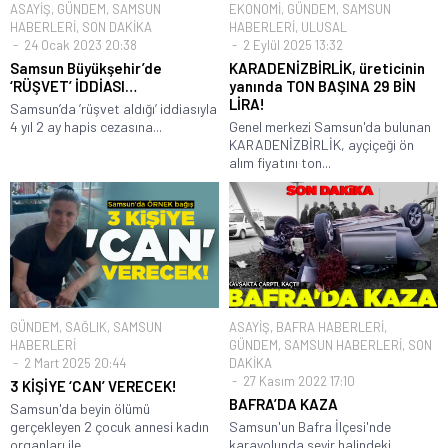
ASAYİŞ
,
GÜNDEM
,
SAMSUN
EKONOMİ
,
GÜNDEM
,
SAMSUN
HABERLERİ
,
SON DAKİKA
HABERLERİ
,
ULUSAL
24 Ocak 2023 20:38
2 Eylül 2025 13:32
Samsun Büyükşehir’de
KARADENİZBİRLİK, üreticinin
‘RÜŞVET’ İDDİASI…
yanında TON BAŞINA 29 BİN
LİRA!
Samsun’da ’rüşvet aldığı’ iddiasıyla
4 yıl 2 ay hapis cezasına...
Genel merkezi Samsun'da bulunan
KARADENİZBİRLİK, ayçiçeği ön
alım fiyatını ton...
GÜNDEM
,
SAĞLIK
,
SAMSUN
ASAYİŞ
,
BAFRA HABERLERİ
,
HABERLERİ
GÜNDEM
,
SAMSUN HABERLERİ
,
SON
2 Mart 2025 20:44
DAKİKA
27 Kasım 2022 17:10
3 KİŞİYE ‘CAN’ VERECEK!
BAFRA’DA KAZA
Samsun'da beyin ölümü
gerçekleyen 2 çocuk annesi kadın
Samsun'un Bafra İlçesi'nde
organları ile...
karayolunda seyir halindeki