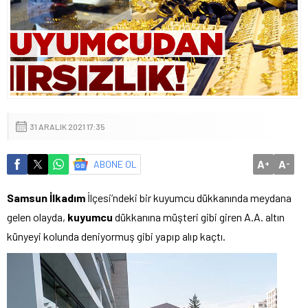
31 ARALIK 2021 17:35
A
A
ABONE OL
+
-
Samsun
İlkadım
İlçesi’ndeki bir kuyumcu dükkanında meydana
gelen olayda,
kuyumcu
dükkanına müşteri gibi giren A.A. altın
künyeyi kolunda deniyormuş gibi yapıp alıp kaçtı.