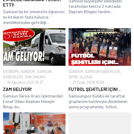
Samsun Büyükşehir Belediyesi
ETTİ!
tarafından kentte 2 noktada
Samsun'da bir üniversite öğrencisi,
‘Deprem Bölgesi Yardım...
ev kiralarını fazla bulunca
memleketinden getirdiği...
EKONOMİ
,
GÜNDEM
,
SAMSUN
GÜNDEM
,
SAMSUN HABERLERİ
,
HABERLERİ
,
SON DAKİKA
SPOR
,
ULUSAL
18 Ağustos 2021 16:27
21 Ocak 2026 16:58
ZAM GELİYOR!
FUTBOL ŞEHİTLERİ İÇİN!..
Samsun Servis Aracı İşletmecileri
Samsunspor Kulübü ile taraftar
Esnaf Odası Başkanı Hüseyin
gruplarının katılımıyla düzenlenen
Binay, bu...
anma programında, futbol...