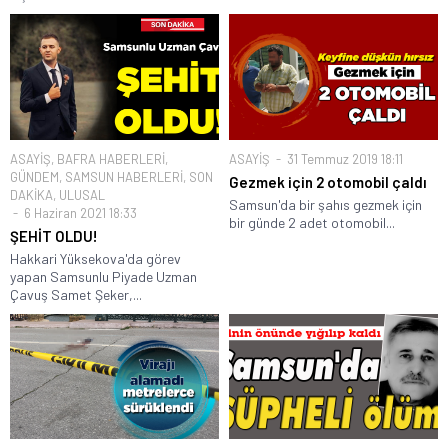
ASAYİŞ
,
BAFRA HABERLERİ
,
ASAYİŞ
31 Temmuz 2019 18:11
GÜNDEM
,
SAMSUN HABERLERİ
,
SON
Gezmek için 2 otomobil çaldı
DAKİKA
,
ULUSAL
Samsun'da bir şahıs gezmek için
6 Haziran 2021 18:33
bir günde 2 adet otomobil...
ŞEHİT OLDU!
Hakkari Yüksekova'da görev
yapan Samsunlu Piyade Uzman
Çavuş Samet Şeker,...