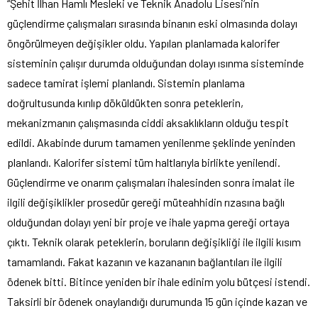
“Şehit İlhan Hamlı Mesleki ve Teknik Anadolu Lisesi’nin
güçlendirme çalışmaları sırasında binanın eski olmasında dolayı
öngörülmeyen değişikler oldu. Yapılan planlamada kalorifer
sisteminin çalışır durumda olduğundan dolayı ısınma sisteminde
sadece tamirat işlemi planlandı. Sistemin planlama
doğrultusunda kırılıp döküldükten sonra peteklerin,
mekanizmanın çalışmasında ciddi aksaklıkların olduğu tespit
edildi. Akabinde durum tamamen yenilenme şeklinde yeninden
planlandı. Kalorifer sistemi tüm haltlarıyla birlikte yenilendi.
Güçlendirme ve onarım çalışmaları ihalesinden sonra imalat ile
ilgili değişiklikler prosedür gereği müteahhidin rızasına bağlı
olduğundan dolayı yeni bir proje ve ihale yapma gereği ortaya
çıktı. Teknik olarak peteklerin, boruların değişikliği ile ilgili kısım
tamamlandı. Fakat kazanın ve kazananın bağlantıları ile ilgili
ödenek bitti. Bitince yeniden bir ihale edinim yolu bütçesi istendi.
Taksirli bir ödenek onaylandığı durumunda 15 gün içinde kazan ve