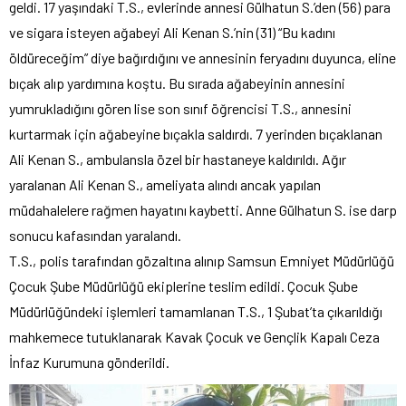
geldi. 17 yaşındaki T.S., evlerinde annesi Gülhatun S.’den (56) para
ve sigara isteyen ağabeyi Ali Kenan S.’nin (31) “Bu kadını
öldüreceğim” diye bağırdığını ve annesinin feryadını duyunca, eline
bıçak alıp yardımına koştu. Bu sırada ağabeyinin annesini
yumrukladığını gören lise son sınıf öğrencisi T.S., annesini
kurtarmak için ağabeyine bıçakla saldırdı. 7 yerinden bıçaklanan
Ali Kenan S., ambulansla özel bir hastaneye kaldırıldı. Ağır
yaralanan Ali Kenan S., ameliyata alındı ancak yapılan
müdahalelere rağmen hayatını kaybetti. Anne Gülhatun S. ise darp
sonucu kafasından yaralandı.
T.S., polis tarafından gözaltına alınıp Samsun Emniyet Müdürlüğü
Çocuk Şube Müdürlüğü ekiplerine teslim edildi. Çocuk Şube
Müdürlüğündeki işlemleri tamamlanan T.S., 1 Şubat’ta çıkarıldığı
mahkemece tutuklanarak Kavak Çocuk ve Gençlik Kapalı Ceza
İnfaz Kurumuna gönderildi.