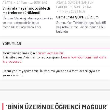
ASAYİŞ
24 Temmuz 2019 18:43
ASAYİŞ
,
GÜNDEM
,
SAMSUN
HABERLERİ
,
SON DAKİKA
Virajı alamayan motosikletli
11 Mayıs 2022 17:39
metrelerce sürüklendi
Samsun’da ŞÜPHELİ ölüm
Samsun’da virajı alamayıp devrilen
ve metrelerce sürüklenen
Samsun'un Tekkeköy İlçesi'nde 65
motosikletli ağır yaralandı.
yaşındaki çiftçi, evinin önünde ölü
bulundu
YORUMLAR
Yorum yapabilmek için
oturum açmalısınız
.
This site uses Akismet to reduce spam.
Learn how your comment data
is processed.
Henüz yorum yapılmamış. İlk yorumu yukarıdaki form aracılığıyla siz
yapabilirsiniz.
‘BİNİN ÜZERİNDE ÖĞRENCİ MAĞDUR’