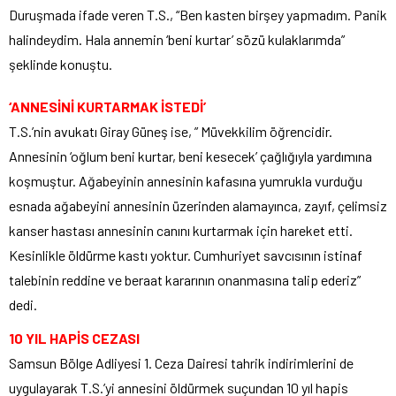
Duruşmada ifade veren T.S., “Ben kasten birşey yapmadım. Panik
halindeydim. Hala annemin ‘beni kurtar’ sözü kulaklarımda”
şeklinde konuştu.
‘ANNESİNİ KURTARMAK İSTEDİ’
T.S.’nin avukatı Giray Güneş ise, ” Müvekkilim öğrencidir.
Annesinin ‘oğlum beni kurtar, beni kesecek’ çağlığıyla yardımına
koşmuştur. Ağabeyinin annesinin kafasına yumrukla vurduğu
esnada ağabeyini annesinin üzerinden alamayınca, zayıf, çelimsiz
kanser hastası annesinin canını kurtarmak için hareket etti.
Kesinlikle öldürme kastı yoktur. Cumhuriyet savcısının istinaf
talebinin reddine ve beraat kararının onanmasına talip ederiz”
dedi.
10 YIL HAPİS CEZASI
Samsun Bölge Adliyesi 1. Ceza Dairesi tahrik indirimlerini de
uygulayarak T.S.’yi annesini öldürmek suçundan 10 yıl hapis