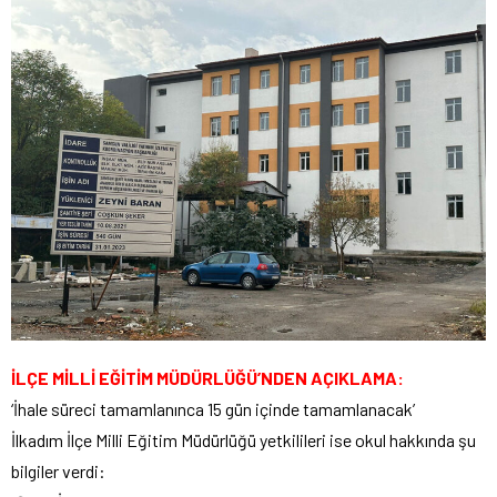
İLÇE MİLLİ EĞİTİM MÜDÜRLÜĞÜ’NDEN AÇIKLAMA:
‘İhale süreci tamamlanınca 15 gün içinde tamamlanacak’
İlkadım İlçe Milli Eğitim Müdürlüğü yetkilileri ise okul hakkında şu
bilgiler verdi: