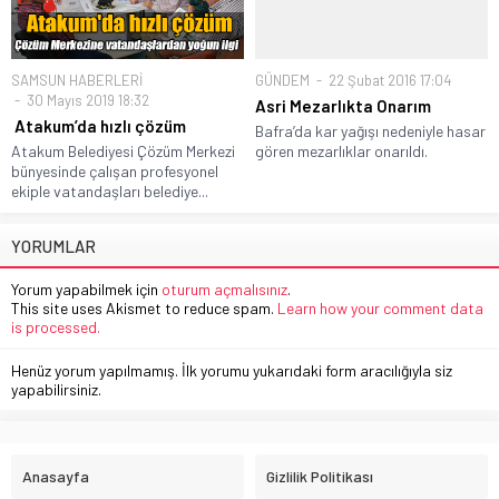
SAMSUN HABERLERİ
GÜNDEM
22 Şubat 2016 17:04
30 Mayıs 2019 18:32
Asri Mezarlıkta Onarım
Atakum’da hızlı çözüm
Bafra’da kar yağışı nedeniyle hasar
Atakum Belediyesi Çözüm Merkezi
gören mezarlıklar onarıldı.
bünyesinde çalışan profesyonel
ekiple vatandaşları belediye...
YORUMLAR
Yorum yapabilmek için
oturum açmalısınız
.
This site uses Akismet to reduce spam.
Learn how your comment data
is processed.
Henüz yorum yapılmamış. İlk yorumu yukarıdaki form aracılığıyla siz
yapabilirsiniz.
Anasayfa
Gizlilik Politikası