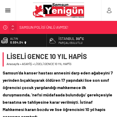
SAMSUN POLİSİ ÜNLÜ AVM’DE!
NEBİYANFEST BÜYÜLEDİ!
İSTANBUL
30°C
ALTIN
6.684,84
ULAŞIMA ZAM MI GELİYOR?
PARÇALI BULUTLU
LÖSEV’İN KAHRAMANLARI!
BİST
LİSELİ GENCE 10 YIL HAPİS
13.811,60
‘EL EMEĞİ’ DAYANIŞMASI
Anasayfa
»
ASAYİŞ
»
LİSELİ GENCE 10 YIL HAPİS
DOLAR
47,7110
Samsun’da kanser hastası annesini darp eden ağabeyini 7
EURO
yerinden bıçaklayarak öldüren 17 yaşındaki lise son sınıf
55,1602
öğrencisi çocuk yargılandığı mahkemece ilk
duruşmasında, ‘nefsi müdafaada bulunduğu’ gerekçesiyle
beraatına ve tahliyesine karar verilmişti. İstinaf
Mahkemesi kararı bozdu ve lise öğrencisini 10 yıl hapis
cezasına çarptırdı.