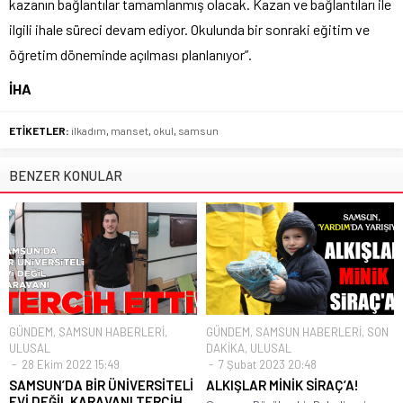
kazanın bağlantılar tamamlanmış olacak. Kazan ve bağlantıları ile
ilgili ihale süreci devam ediyor. Okulunda bir sonraki eğitim ve
öğretim döneminde açılması planlanıyor”.
İHA
ETİKETLER:
ilkadım
,
manset
,
okul
,
samsun
BENZER KONULAR
GÜNDEM
,
SAMSUN HABERLERİ
,
GÜNDEM
,
SAMSUN HABERLERİ
,
SON
ULUSAL
DAKİKA
,
ULUSAL
28 Ekim 2022 15:49
7 Şubat 2023 20:48
SAMSUN’DA BİR ÜNİVERSİTELİ
ALKIŞLAR MİNİK SİRAÇ’A!
EVİ DEĞİL KARAVANI TERCİH