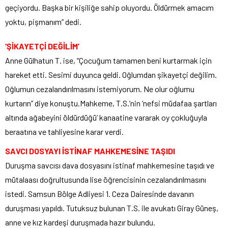
geçiyordu. Başka bir kişiliğe sahip oluyordu. Öldürmek amacım
yoktu, pişmanım” dedi.
‘ŞİKAYETÇİ DEĞİLİM’
Anne Gülhatun T. ise, “Çocuğum tamamen beni kurtarmak için
hareket etti. Sesimi duyunca geldi. Oğlumdan şikayetçi değilim.
Oğlumun cezalandırılmasını istemiyorum. Ne olur oğlumu
kurtarın” diye konuştu.Mahkeme, T.S.’nin ‘nefsi müdafaa şartları
altında ağabeyini öldürdüğü’ kanaatine vararak oy çokluğuyla
beraatına ve tahliyesine karar verdi.
SAVCI DOSYAYI İSTİNAF MAHKEMESİNE TAŞIDI
Duruşma savcısı dava dosyasını istinaf mahkemesine taşıdı ve
mütalaası doğrultusunda lise öğrencisinin cezalandırılmasını
istedi. Samsun Bölge Adliyesi 1. Ceza Dairesinde davanın
duruşması yapıldı. Tutuksuz bulunan T.S. ile avukatı Giray Güneş,
anne ve kız kardeşi duruşmada hazır bulundu.