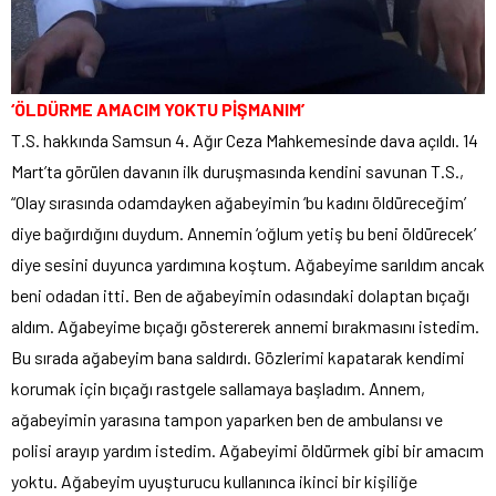
‘ÖLDÜRME AMACIM YOKTU PİŞMANIM’
T.S. hakkında Samsun 4. Ağır Ceza Mahkemesinde dava açıldı. 14
Mart’ta görülen davanın ilk duruşmasında kendini savunan T.S.,
“Olay sırasında odamdayken ağabeyimin ‘bu kadını öldüreceğim’
diye bağırdığını duydum. Annemin ‘oğlum yetiş bu beni öldürecek’
diye sesini duyunca yardımına koştum. Ağabeyime sarıldım ancak
beni odadan itti. Ben de ağabeyimin odasındaki dolaptan bıçağı
aldım. Ağabeyime bıçağı göstererek annemi bırakmasını istedim.
Bu sırada ağabeyim bana saldırdı. Gözlerimi kapatarak kendimi
korumak için bıçağı rastgele sallamaya başladım. Annem,
ağabeyimin yarasına tampon yaparken ben de ambulansı ve
polisi arayıp yardım istedim. Ağabeyimi öldürmek gibi bir amacım
yoktu. Ağabeyim uyuşturucu kullanınca ikinci bir kişiliğe