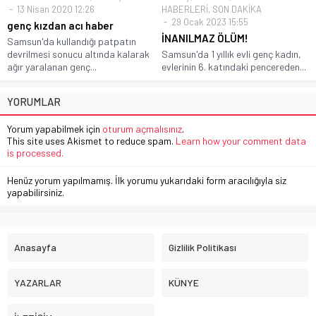
13 Nisan 2020 12:26
HABERLERİ
,
SON DAKİKA
29 Ocak 2023 15:55
genç kızdan acı haber
İNANILMAZ ÖLÜM!
Samsun'da kullandığı patpatın
devrilmesi sonucu altında kalarak
Samsun'da 1 yıllık evli genç kadın,
ağır yaralanan genç...
evlerinin 6. katındaki pencereden...
YORUMLAR
Yorum yapabilmek için
oturum açmalısınız
.
This site uses Akismet to reduce spam.
Learn how your comment data
is processed.
Henüz yorum yapılmamış. İlk yorumu yukarıdaki form aracılığıyla siz
yapabilirsiniz.
Anasayfa
Gizlilik Politikası
YAZARLAR
KÜNYE