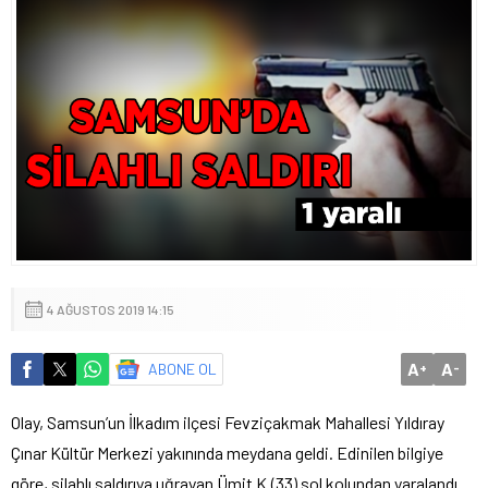
4 AĞUSTOS 2019 14:15
A
A
ABONE OL
+
-
Olay, Samsun’un İlkadım ilçesi Fevziçakmak Mahallesi Yıldıray
Çınar Kültür Merkezi yakınında meydana geldi. Edinilen bilgiye
göre, silahlı saldırıya uğrayan Ümit K.(33) sol kolundan yaralandı.