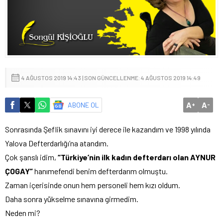
4 AĞUSTOS 2019 14:43 | SON GÜNCELLENME: 4 AĞUSTOS 2019 14:49
A
A
ABONE OL
+
-
Sonrasında Şeflik sınavını iyi derece ile kazandım ve 1998 yılında
Yalova Defterdarlığı’na atandım.
Çok şanslı idim,
“Türkiye’nin ilk kadın defterdarı olan AYNUR
ÇOGAY”
hanımefendi benim defterdarım olmuştu.
Zaman içerisinde onun hem personeli hem kızı oldum.
Daha sonra yükselme sınavına girmedim.
Neden mi?