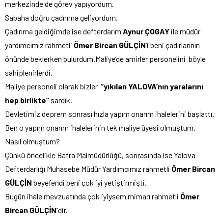
merkezinde de görev yapıyordum.
Sabaha doğru çadırıma geliyordum.
Çadırıma geldiğimde ise defterdarım
Aynur ÇOGAY
ile müdür
yardımcımız rahmetli
Ömer Bircan GÜLÇİN
’i beni çadırlarının
önünde beklerken bulurdum.Maliye’de amirler personelini böyle
sahiplenirlerdi.
Maliye personeli olarak bizler
“yıkılan YALOVA’nın yaralarını
hep birlikte”
sardık.
Devletimiz deprem sonrası hızla yapım onarım ihalelerini başlattı.
Ben o yapım onarım ihalelerinin tek maliye üyesi olmuştum.
Nasıl olmuştum?
Çünkü öncelikle Bafra Malmüdürlüğü, sonrasında ise Yalova
Defterdarlığı Muhasebe Müdür Yardımcımız rahmetli
Ömer Bircan
GÜLÇİN
beyefendi beni çok iyi yetiştirmişti.
Bugün ihale mevzuatında çok iyiysem mimarı rahmetli
Ömer
Bircan GÜLÇİN’
dir.