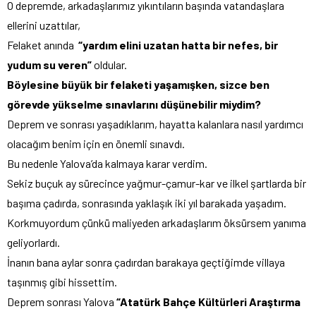
O depremde, arkadaşlarımız yıkıntıların başında vatandaşlara
ellerini uzattılar,
Felaket anında
“yardım elini uzatan hatta bir nefes, bir
yudum su veren”
oldular.
Böylesine büyük bir felaketi yaşamışken, sizce ben
görevde yükselme sınavlarını düşünebilir miydim?
Deprem ve sonrası yaşadıklarım, hayatta kalanlara nasıl yardımcı
olacağım benim için en önemli sınavdı.
Bu nedenle Yalova’da kalmaya karar verdim.
Sekiz buçuk ay sürecince yağmur-çamur-kar ve ilkel şartlarda bir
başıma çadırda, sonrasında yaklaşık iki yıl barakada yaşadım.
Korkmuyordum çünkü maliyeden arkadaşlarım öksürsem yanıma
geliyorlardı.
İnanın bana aylar sonra çadırdan barakaya geçtiğimde villaya
taşınmış gibi hissettim.
Deprem sonrası Yalova
“Atatürk Bahçe Kültürleri Araştırma