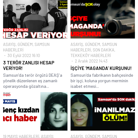
ASAYİŞ
,
GÜNDEM
,
SAMSUN
ASAYİŞ
,
GÜNDEM
,
SAMSUN
HABERLERİ
HABERLERİ
,
SON DAKİKA
,
30 Eylül 2022 16:10
TEKKEKÖY HABERLERİ
2 Aralık 2022 14:43
3 TERÖR ZANLISI HESAP
VERİYOR!
İŞÇİYE ‘MAGANDA’ KURŞUNU!
Samsun'da terör örgütü DEAŞ'a
Samsun'da fabrikanın bahçesinde
yönelik düzenlenen eş zamanlı
bir işçi, koluna yorgun merminin
operasyonda gözaltına...
isabet etmesi...
19 MAYIS HABERLERİ
,
ASAYİŞ
ASAYİŞ
,
GÜNDEM
,
SAMSUN