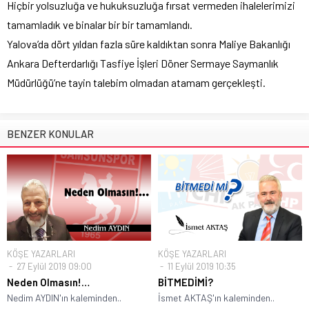
Hiçbir yolsuzluğa ve hukuksuzluğa fırsat vermeden ihalelerimizi
tamamladık ve binalar bir bir tamamlandı.
Yalova’da dört yıldan fazla süre kaldıktan sonra Maliye Bakanlığı
Ankara Defterdarlığı Tasfiye İşleri Döner Sermaye Saymanlık
Müdürlüğü’ne tayin talebim olmadan atamam gerçekleşti.
BENZER KONULAR
KÖŞE YAZARLARI
KÖŞE YAZARLARI
27 Eylül 2019 09:00
11 Eylül 2019 10:35
Neden Olmasın!…
BİTMEDİMİ?
Nedim AYDIN'ın kaleminden..
İsmet AKTAŞ'ın kaleminden..