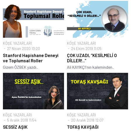
KÖŞE YAZARLARI
KÖŞE YAZARLARI
27 Nisan 2020 13:20
24 Ekim 2019 11:05
Stanford Hapishane Deneyi
ÇOK UZADI, “KESİLMELİ O
ve Toplumsal Roller
DİLLER!..”
Gizem ÖZBEK yazdı..
Ali KAYIKÇI'nın kaleminden..
KÖŞE YAZARLARI
KÖŞE YAZARLARI
5 Aralık 2018 11:54
20 Aralık 2018 12:07
SESSİZ AŞIK
TOFAŞ KAVŞAĞI