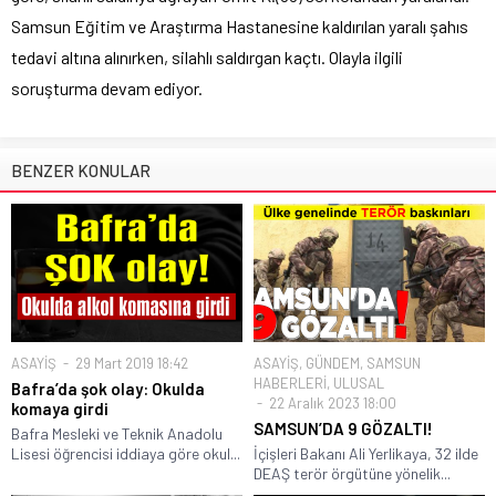
Samsun Eğitim ve Araştırma Hastanesine kaldırılan yaralı şahıs
tedavi altına alınırken, silahlı saldırgan kaçtı. Olayla ilgili
soruşturma devam ediyor.
BENZER KONULAR
ASAYİŞ
29 Mart 2019 18:42
ASAYİŞ
,
GÜNDEM
,
SAMSUN
HABERLERİ
,
ULUSAL
Bafra’da şok olay: Okulda
22 Aralık 2023 18:00
komaya girdi
SAMSUN’DA 9 GÖZALTI!
Bafra Mesleki ve Teknik Anadolu
Lisesi öğrencisi iddiaya göre okul...
İçişleri Bakanı Ali Yerlikaya, 32 ilde
DEAŞ terör örgütüne yönelik...