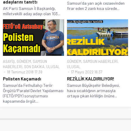
adaylarını tanıttı
Samsun'da yarı açık cezaevinden
AK Parti Samsun İl Başkanlığı,
firar eden 2 zanlı kısa sürede...
milletvekilli aday adayı olan 103...
ASAYİŞ
,
GÜNDEM
,
SAMSUN
GÜNDEM
,
SAMSUN HABERLERİ
,
HABERLERİ
,
SON DAKİKA
,
ULUSAL
ULUSAL
18 Temmuz 2018 17:39
17 Mayıs 2022 16:37
Polisten Kaçamadı
REZİLLİK KALDIRILIYOR!
Samsun'da Fethullahçı Terör
Samsun Büyükşehir Belediyesi,
Örgütü/Paralel Devlet Yapılanması
hava sıcaklığının artmasıyla
(FETÖ/PDY) soruşturması
ortaya çıkan kirliliğin önüne...
kapsamında örgüt...