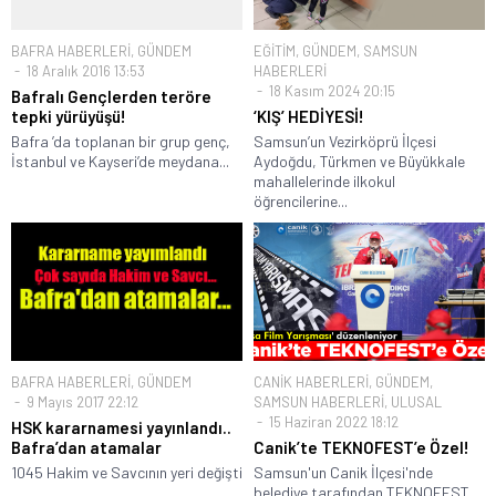
BAFRA HABERLERİ
,
GÜNDEM
EĞİTİM
,
GÜNDEM
,
SAMSUN
18 Aralık 2016 13:53
HABERLERİ
18 Kasım 2024 20:15
Bafralı Gençlerden teröre
tepki yürüyüşü!
‘KIŞ’ HEDİYESİ!
Bafra ’da toplanan bir grup genç,
Samsun’un Vezirköprü İlçesi
İstanbul ve Kayseri’de meydana...
Aydoğdu, Türkmen ve Büyükkale
mahallelerinde ilkokul
öğrencilerine...
BAFRA HABERLERİ
,
GÜNDEM
CANİK HABERLERİ
,
GÜNDEM
,
9 Mayıs 2017 22:12
SAMSUN HABERLERİ
,
ULUSAL
15 Haziran 2022 18:12
HSK kararnamesi yayınlandı..
Bafra’dan atamalar
Canik’te TEKNOFEST’e Özel!
1045 Hakim ve Savcının yeri değişti
Samsun'un Canik İlçesi'nde
belediye tarafından TEKNOFEST