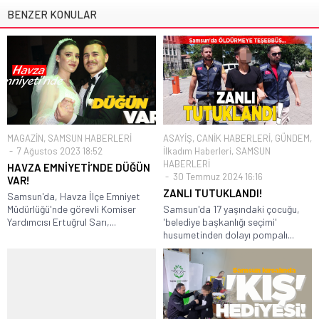
BENZER KONULAR
MAGAZİN
,
SAMSUN HABERLERİ
ASAYİŞ
,
CANİK HABERLERİ
,
GÜNDEM
,
7 Ağustos 2023 18:52
İlkadım Haberleri
,
SAMSUN
HABERLERİ
HAVZA EMNİYETİ’NDE DÜĞÜN
30 Temmuz 2024 16:16
VAR!
ZANLI TUTUKLANDI!
Samsun'da, Havza İlçe Emniyet
Müdürlüğü'nde görevli Komiser
Samsun'da 17 yaşındaki çocuğu,
Yardımcısı Ertuğrul Sarı,...
'belediye başkanlığı seçimi'
husumetinden dolayı pompalı...