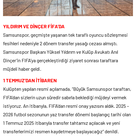
YILDIRIM VE DİNÇER FİFA’DA
Samsunspor, geçmişte yaşanan tek taraflı oyuncu sözleşmesi
fesihleri nedeniyle 2 dönem transfer yasağı cezası almıştı.
Samsunspor Başkanı Yüksel Yıldırım ve Kulüp Avukatı Anıl
Dinçer’in FIFA’ya gerçekleştirdiği ziyaret sonrası taraftara
müjdeli haber geldi.
1 TEMMUZ’DAN İTİBAREN
Kulüpten yapılan resmi açılamada, “Büyük Samsunspor taraftarı,
FIFA’dan sizlerin uzun süredir sabırla beklediği müjdeyi vermek
istiyoruz. An itibarıyla, FIFA’dan resmi onay yazısını aldık. 2025 –
2026 futbol sezonunun yaz transfer dönemi başlangıç tarihi olan
1 Temmuz 2025 itibarıyla transfer tahtamız açılacak ve yeni
transferlerimizi resmen kaydetmeye başlayacağız” denildi.