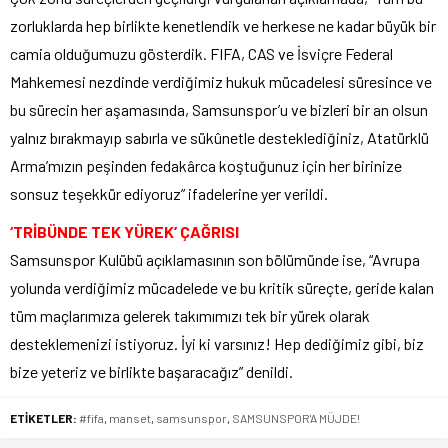
zorluklarda hep birlikte kenetlendik ve herkese ne kadar büyük bir
camia olduğumuzu gösterdik. FIFA, CAS ve İsviçre Federal
Mahkemesi nezdinde verdiğimiz hukuk mücadelesi süresince ve
bu sürecin her aşamasında, Samsunspor’u ve bizleri bir an olsun
yalnız bırakmayıp sabırla ve sükûnetle desteklediğiniz, Atatürklü
Arma’mızın peşinden fedakârca koştuğunuz için her birinize
sonsuz teşekkür ediyoruz” ifadelerine yer verildi.
‘TRİBÜNDE TEK YÜREK’ ÇAĞRISI
Samsunspor Kulübü açıklamasının son bölümünde ise, “Avrupa
yolunda verdiğimiz mücadelede ve bu kritik süreçte, geride kalan
tüm maçlarımıza gelerek takımımızı tek bir yürek olarak
desteklemenizi istiyoruz. İyi ki varsınız! Hep dediğimiz gibi, biz
bize yeteriz ve birlikte başaracağız” denildi.
ETİKETLER:
#fifa
,
manset
,
samsunspor
,
SAMSUNSPOR'A MÜJDE!