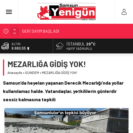
GERİ SAYIM BAŞLADI
SAMSUNSPOR’DA HEDEF 5’İNCİLİK!
İSTANBUL
29°C
ALTIN
6.660,55
‘BAFRA’YA YATIRIM YAPIN!’
HAFIF YAĞMURLU
İŞTE FINDIK FİYATI!
BİST
MEZARLIĞA GİDİŞ YOK!
13.779,39
YÖNETİCİ SEÇERKEN YAPILAN EN BÜYÜK HATALAR
Anasayfa
»
GÜNDEM
»
MEZARLIĞA GİDİŞ YOK!
DOLAR
47,7111
Samsun’da heyelan yaşanan Derecik Mezarlığı’nda yollar
EURO
kullanılamaz halde. Vatandaşlar, yetkililerin günlerdir
55,1881
sessiz kalmasına tepkili