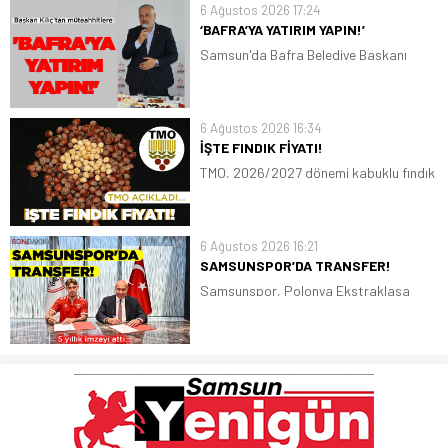
6 Ağustos 2026 17:24
‘BAFRA’YA YATIRIM YAPIN!’
Samsun'da Bafra Belediye Başkanı
Hamit Kılıç, misafir olduğu
müteahhitlere,"Bafra'ya yatırım yapın"
diye seslendi
6 Ağustos 2026 16:34
İŞTE FINDIK FİYATI!
TMO, 2026/2027 dönemi kabuklu fındık
alım fiyatlarını belirledi. Giresun kalite
fındığın kilogram fiyatı 255 lira, Levant
kalite fındığın kilogram fiyatı ise 250
6 Ağustos 2026 16:21
lira oldu
SAMSUNSPOR’DA TRANSFER!
Samsunspor, Polonya Ekstraklasa
ekiplerinden Piast Gliwice forması giyen
Polonyalı stoper Igor Drapinski ile 5
yıllık sözleşme imzaladı