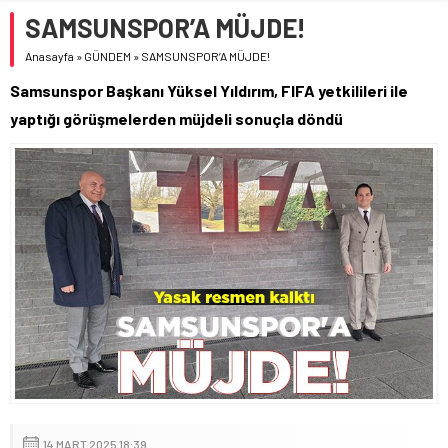
SAMSUNSPOR’A MÜJDE!
Anasayfa
»
GÜNDEM
»
SAMSUNSPOR’A MÜJDE!
Samsunspor Başkanı Yüksel Yıldırım, FIFA yetkilileri ile
yaptığı görüşmelerden müjdeli sonuçla döndü
14 MART 2025 18:39