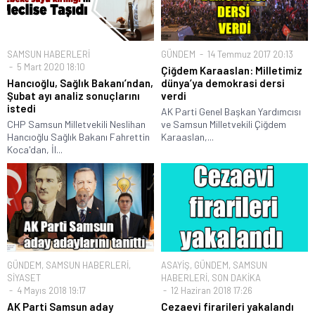
SAMSUN HABERLERİ
GÜNDEM
14 Temmuz 2017 20:13
5 Mart 2020 18:10
Çiğdem Karaaslan: Milletimiz
Hancıoğlu, Sağlık Bakanı’ndan,
dünya’ya demokrasi dersi
Şubat ayı analiz sonuçlarını
verdi
istedi
AK Parti Genel Başkan Yardımcısı
CHP Samsun Milletvekili Neslihan
ve Samsun Milletvekili Çiğdem
Hancıoğlu Sağlık Bakanı Fahrettin
Karaaslan,...
Koca'dan, İl...
GÜNDEM
,
SAMSUN HABERLERİ
,
ASAYİŞ
,
GÜNDEM
,
SAMSUN
SİYASET
HABERLERİ
,
SON DAKİKA
4 Mayıs 2018 19:17
12 Haziran 2018 17:26
AK Parti Samsun aday
Cezaevi firarileri yakalandı