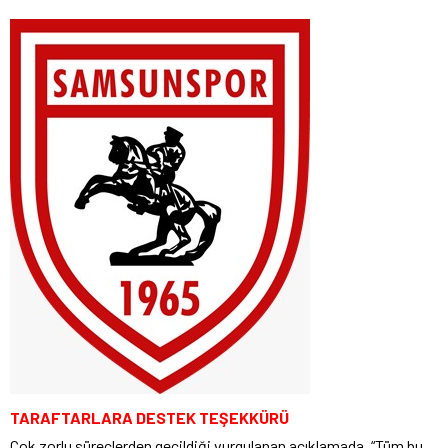
TARAFTARLARA DESTEK TEŞEKKÜRÜ
Çok zorlu süreçlerden geçildiği vurgulanan açıklamada, “Tüm bu