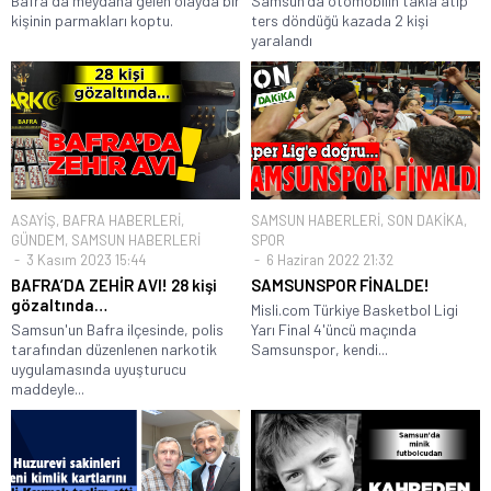
Bafra`da meydana gelen olayda bir
Samsun'da otomobilin takla atıp
kişinin parmakları koptu.
ters döndüğü kazada 2 kişi
yaralandı
ASAYİŞ
,
BAFRA HABERLERİ
,
SAMSUN HABERLERİ
,
SON DAKİKA
,
GÜNDEM
,
SAMSUN HABERLERİ
SPOR
3 Kasım 2023 15:44
6 Haziran 2022 21:32
BAFRA’DA ZEHİR AVI! 28 kişi
SAMSUNSPOR FİNALDE!
gözaltında…
Misli.com Türkiye Basketbol Ligi
Samsun'un Bafra ilçesinde, polis
Yarı Final 4'üncü maçında
tarafından düzenlenen narkotik
Samsunspor, kendi...
uygulamasında uyuşturucu
maddeyle...