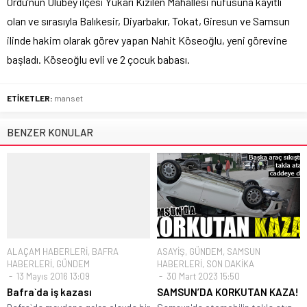
Ordu’nun Ulubey ilçesi Yukarı Kızılen Mahallesi nüfusuna kayıtlı
olan ve sırasıyla Balıkesir, Diyarbakır, Tokat, Giresun ve Samsun
ilinde hakim olarak görev yapan Nahit Köseoğlu, yeni görevine
başladı. Köseoğlu evli ve 2 çocuk babası.
ETİKETLER:
manset
BENZER KONULAR
ALAÇAM HABERLERİ
,
BAFRA
ASAYİŞ
,
GÜNDEM
,
SAMSUN
HABERLERİ
,
GÜNDEM
HABERLERİ
,
SON DAKİKA
13 Mayıs 2016 13:09
30 Mart 2023 15:50
Bafra`da iş kazası
SAMSUN’DA KORKUTAN KAZA!