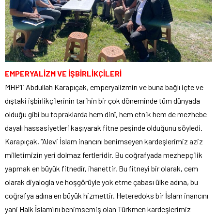
EMPERYALİZM VE İŞBİRLİKÇİLERİ
MHP’li Abdullah Karapıçak, emperyalizmin ve buna bağlı içte ve
dıştaki işbirlikçilerinin tarihin bir çok döneminde tüm dünyada
olduğu gibi bu topraklarda hem dinî, hem etnik hem de mezhebe
dayalı hassasiyetleri kaşıyarak fitne peşinde olduğunu söyledi.
Karapıçak, “Alevi İslam inancını benimseyen kardeşlerimiz aziz
milletimizin yeri dolmaz fertleridir. Bu coğrafyada mezhepçilik
yapmak en büyük fitnedir, ihanettir. Bu fitneyi bir olarak, cem
olarak diyalogla ve hoşgörüyle yok etme çabası ülke adına, bu
coğrafya adına en büyük hizmettir. Heteredoks bir İslam inancını
yani Halk İslam’ını benimsemiş olan Türkmen kardeşlerimiz