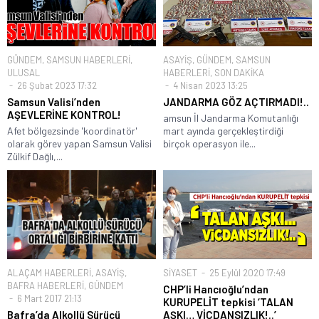
GÜNDEM
,
SAMSUN HABERLERİ
,
ASAYİŞ
,
GÜNDEM
,
SAMSUN
ULUSAL
HABERLERİ
,
SON DAKİKA
26 Şubat 2023 17:32
4 Nisan 2023 13:25
Samsun Valisi’nden
JANDARMA GÖZ AÇTIRMADI!..
AŞEVLERİNE KONTROL!
amsun İl Jandarma Komutanlığı
Afet bölgezsinde 'koordinatör'
mart ayında gerçekleştirdiği
olarak görev yapan Samsun Valisi
birçok operasyon ile...
Zülkif Dağlı,...
ALAÇAM HABERLERİ
,
ASAYİŞ
,
SİYASET
25 Eylül 2020 17:49
BAFRA HABERLERİ
,
GÜNDEM
CHP’li Hancıoğlu’ndan
6 Mart 2017 21:13
KURUPELİT tepkisi ‘TALAN
Bafra’da Alkollü Sürücü
AŞKI… VİCDANSIZLIK!..’