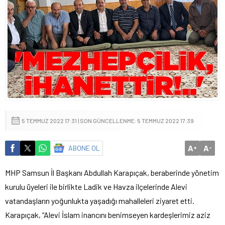
5 TEMMUZ 2022 17:31 | SON GÜNCELLENME: 5 TEMMUZ 2022 17:39
A
A
ABONE OL
+
-
MHP Samsun İl Başkanı Abdullah Karapıçak, beraberinde yönetim
kurulu üyeleri ile birlikte Ladik ve Havza ilçelerinde Alevi
vatandaşların yoğunlukta yaşadığı mahalleleri ziyaret etti.
Karapıçak, “Alevi İslam inancını benimseyen kardeşlerimiz aziz