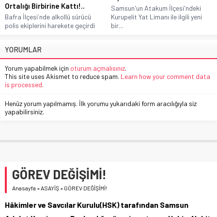
Ortalığı Birbirine Kattı!..
Samsun'un Atakum İlçesi'ndeki
Bafra İlçesi`nde alkollü sürücü
Kurupelit Yat Limanı ile ilgili yeni
polis ekiplerini harekete geçirdi
bir...
YORUMLAR
Yorum yapabilmek için
oturum açmalısınız
.
This site uses Akismet to reduce spam.
Learn how your comment data
is processed.
Henüz yorum yapılmamış. İlk yorumu yukarıdaki form aracılığıyla siz
yapabilirsiniz.
GÖREV DEĞİŞİMİ!
Anasayfa
»
ASAYİŞ
»
GÖREV DEĞİŞİMİ!
Hâkimler ve Savcılar Kurulu(HSK) tarafından Samsun