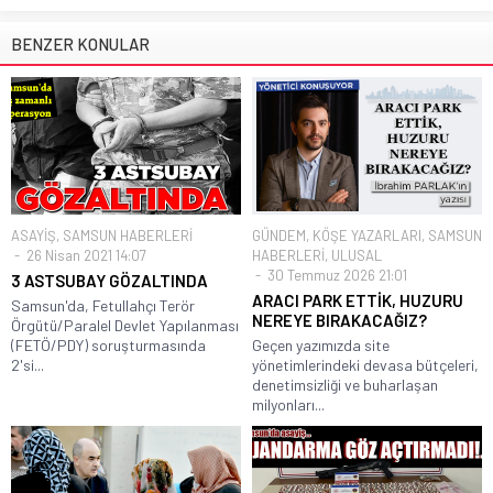
BENZER KONULAR
ASAYİŞ
,
SAMSUN HABERLERİ
GÜNDEM
,
KÖŞE YAZARLARI
,
SAMSUN
26 Nisan 2021 14:07
HABERLERİ
,
ULUSAL
30 Temmuz 2026 21:01
3 ASTSUBAY GÖZALTINDA
ARACI PARK ETTİK, HUZURU
Samsun'da, Fetullahçı Terör
NEREYE BIRAKACAĞIZ?
Örgütü/Paralel Devlet Yapılanması
(FETÖ/PDY) soruşturmasında
Geçen yazımızda site
2'si...
yönetimlerindeki devasa bütçeleri,
denetimsizliği ve buharlaşan
milyonları...