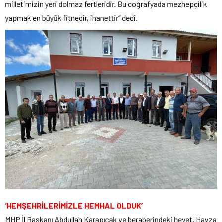
milletimizin yeri dolmaz fertleridir. Bu coğrafyada mezhepçilik
yapmak en büyük fitnedir, ihanettir” dedi.
‘HEMŞEHRİLERİMİZLE HEMHAL OLDUK’
MHP İl Başkanı Abdullah Karapıçak ve beraberindeki heyet, Havza