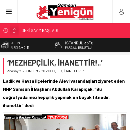
GERİ SAYIM BAŞLADI
SAMSUNSPOR’DA HEDEF 5’İNCİLİK!
İSTANBUL
33°C
BİST
13.785,25
‘BAFRA’YA YATIRIM YAPIN!’
PARÇALI BULUTLU
İŞTE FINDIK FİYATI!
DOLAR
‘MEZHEPÇİLİK, İHANETTİR!..’
47,7048
YÖNETİCİ SEÇERKEN YAPILAN EN BÜYÜK HATALAR
Anasayfa
»
GÜNDEM
»
‘MEZHEPÇİLİK, İHANETTİR!..’
EURO
55,0748
Ladik ve Havza ilçelerinde Alevi vatandaşları ziyaret eden
ALTIN
MHP Samsun İl Başkanı Abdullah Karapıçak, “Bu
6.623,43
coğrafyada mezhepçilik yapmak en büyük fitnedir,
ihanettir” dedi