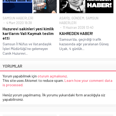
SAMSUN HABERLERİ
ASAYİŞ
,
GÜNDEM
,
SAMSUN
4 Mart 2020 19:38
HABERLERİ
11 Haziran 2026 13:40
Huzurevi sakinleri yeni kimlik
kartlarını Vali Kaymak teslim
KAHREDEN HABER!
etti
Samsun'da, geçirdiği trafik
Samsun İl Nüfus ve Vatandaşlık
kazasında ağır yaralanan Güneş
İşleri Müdürlüğü'ne gelemeyen
Uçak, 4 günlük...
Canik Huzurevi...
YORUMLAR
Yorum yapabilmek için
oturum açmalısınız
.
This site uses Akismet to reduce spam.
Learn how your comment data
is processed.
Henüz yorum yapılmamış. İlk yorumu yukarıdaki form aracılığıyla siz
yapabilirsiniz.