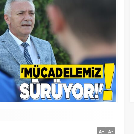
A
A
+
-