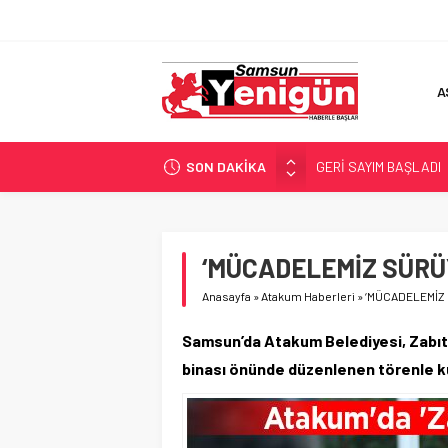
A
SON DAKİKA
GERİ SAYIM BAŞLADI
SAMSUNSPOR’DA HEDE
‘BAFRA’YA YATIRIM YAP
İŞTE FINDIK FİYATI!
‘MÜCADELEMİZ SÜRÜ
YÖNETİCİ SEÇERKEN
Anasayfa
»
Atakum Haberleri
»
‘MÜCADELEMİZ
Samsun’da Atakum Belediyesi, Zabıta 
binası önünde düzenlenen törenle k