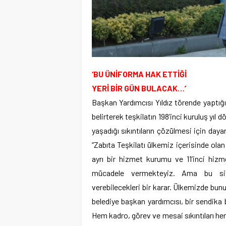
‘BU ÜNİFORMA HAK ETTİĞİ
YERİ BİR GÜN BULACAK…’
Başkan Yardımcısı Yıldız törende yaptığ
belirterek teşkilatın 198’inci kuruluş yıl
yaşadığı sıkıntıların çözülmesi için daya
“Zabıta Teşkilatı ülkemiz içerisinde olan
ayrı bir hizmet kurumu ve 11’inci hiz
mücadele vermekteyiz. Ama bu siyas
verebilecekleri bir karar. Ülkemizde bu
belediye başkan yardımcısı, bir sendika b
Hem kadro, görev ve mesai sıkıntıları he