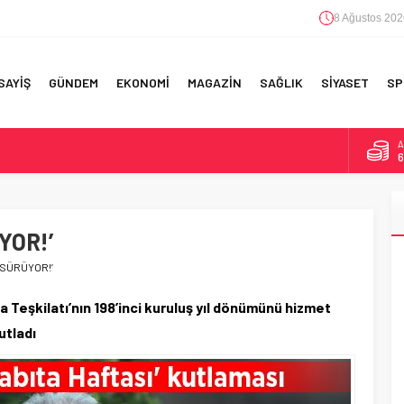
8 Ağustos 202
SAYİŞ
GÜNDEM
EKONOMİ
MAGAZİN
SAĞLIK
SİYASET
SP
B
1
F 5’İNCİLİK!
D
4
IN!’
YOR!’
E
5
 YAPILAN EN BÜYÜK HATALAR
 SÜRÜYOR!’
A
6
Teşkilatı’nın 198’inci kuruluş yıl dönümünü hizmet
utladı