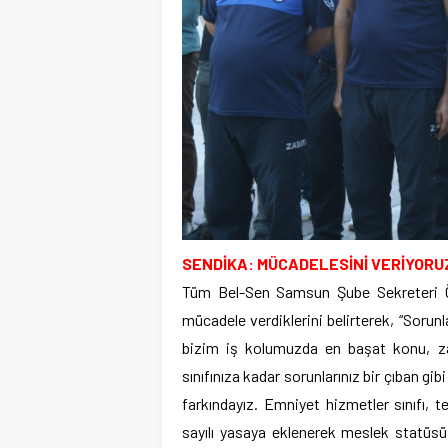
SENDİKA: MÜCADELESİNİ VERİYORU
Tüm Bel-Sen Samsun Şube Sekreteri Özc
mücadele verdiklerini belirterek, “Sorun
bizim iş kolumuzda en başat konu, zab
sınıfınıza kadar sorunlarınız bir çıban gi
farkındayız. Emniyet hizmetler sınıfı, te
sayılı yasaya eklenerek meslek statüs