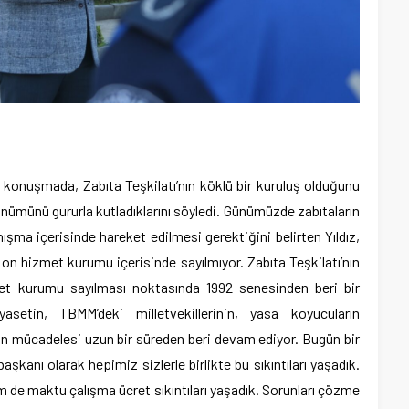
ı konuşmada, Zabıta Teşkilatı’nın köklü bir kuruluş olduğunu
 dönümünü gururla kutladıklarını söyledi. Günümüzde zabıtaların
nışma içerisinde hareket edilmesi gerektiğini belirten Yıldız,
 on hizmet kurumu içerisinde sayılmıyor. Zabıta Teşkilatı’nın
met kurumu sayılması noktasında 1992 senesinden beri bir
etin, TBMM’deki milletvekillerinin, yasa koyucuların
nun mücadelesi uzun bir süreden beri devam ediyor. Bugün bir
aşkanı olarak hepimiz sizlerle birlikte bu sıkıntıları yaşadık.
m de maktu çalışma ücret sıkıntıları yaşadık. Sorunları çözme