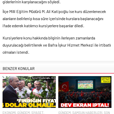
giderlerinin karşılanacağını söyledi.
İlçe Milli Eğitim Müdürü M. Ali Katipoğlu ise kurs düzenlenecek
alanların belirlenip kısa süre içerisinde kurslara başlanacağını
ifade ederek katılımcı kursiyerlere başarılar diledi.
Kursiyerlere konu hakkında bilginin ilerleyen zamanlarda
duyurulacağı belirtilerek ve Bafra İşkur Hizmet Merkezi ile irtibatlı
olmaları istendi.
BENZER KONULAR
EKONOMİ
,
GÜNDEM
,
SİYASET
,
GÜNDEM
,
SAMSUN HABERLERİ
,
SON