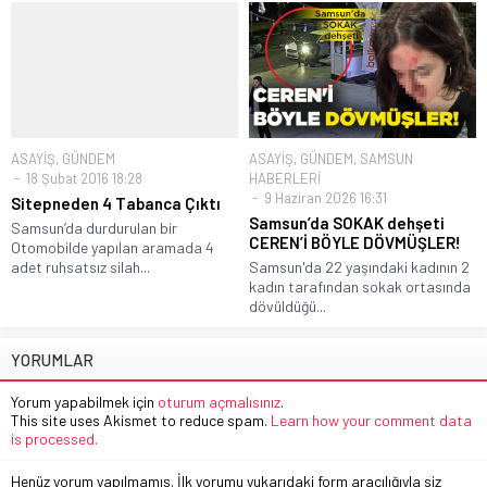
ASAYİŞ
,
GÜNDEM
ASAYİŞ
,
GÜNDEM
,
SAMSUN
18 Şubat 2016 18:28
HABERLERİ
9 Haziran 2026 16:31
Sitepneden 4 Tabanca Çıktı
Samsun’da SOKAK dehşeti
Samsun’da durdurulan bir
CEREN’İ BÖYLE DÖVMÜŞLER!
Otomobilde yapılan aramada 4
adet ruhsatsız silah...
Samsun'da 22 yaşındaki kadının 2
kadın tarafından sokak ortasında
dövüldüğü...
YORUMLAR
Yorum yapabilmek için
oturum açmalısınız
.
This site uses Akismet to reduce spam.
Learn how your comment data
is processed.
Henüz yorum yapılmamış. İlk yorumu yukarıdaki form aracılığıyla siz