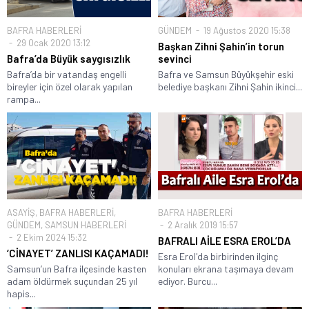
BAFRA HABERLERİ
GÜNDEM
19 Ağustos 2020 15:38
29 Ocak 2020 13:12
Başkan Zihni Şahin’in torun
Bafra’da Büyük saygısızlık
sevinci
Bafra’da bir vatandaş engelli
Bafra ve Samsun Büyükşehir eski
bireyler için özel olarak yapılan
belediye başkanı Zihni Şahin ikinci...
rampa...
ASAYİŞ
,
BAFRA HABERLERİ
,
BAFRA HABERLERİ
GÜNDEM
,
SAMSUN HABERLERİ
2 Aralık 2019 15:57
2 Ekim 2024 15:32
BAFRALI AİLE ESRA EROL’DA
‘CİNAYET’ ZANLISI KAÇAMADI!
Esra Erol'da birbirinden ilginç
Samsun’un Bafra ilçesinde kasten
konuları ekrana taşımaya devam
adam öldürmek suçundan 25 yıl
ediyor. Burcu...
hapis...