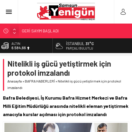
GERİ SAYIM BAŞLADI
SAMSUNSPOR’DA HEDEF 5’İNCİLİK!
İSTANBUL
31°C
ALTIN
6.584,66
‘BAFRA’YA YATIRIM YAPIN!’
PARÇALI BULUTLU
İŞTE FINDIK FİYATI!
BİST
Nitelikli iş gücü yetiştirmek için
13.889,75
YÖNETİCİ SEÇERKEN YAPILAN EN BÜYÜK HATALAR
protokol imzalandı
DOLAR
47,7046
Anasayfa
»
BAFRA HABERLERİ
»
Nitelikli iş gücü yetiştirmek için protokol
imzalandı
EURO
55,0051
Bafra Belediyesi, İş Kurumu Bafra Hizmet Merkezi ve Bafra
Milli Eğitim Müdürlüğü arasında nitelikli eleman yetiştirmek
amacıyla kurslar açılması için protokol imzalandı