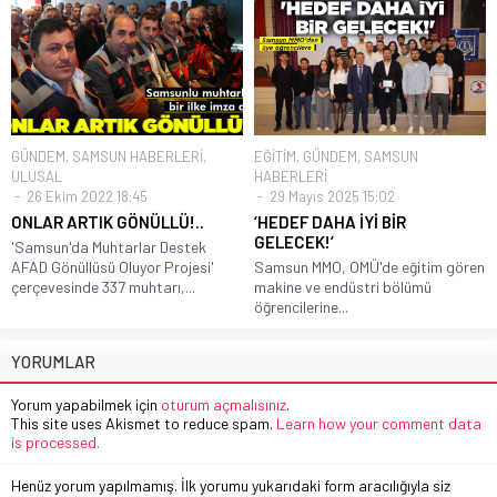
GÜNDEM
,
SAMSUN HABERLERİ
,
EĞİTİM
,
GÜNDEM
,
SAMSUN
ULUSAL
HABERLERİ
26 Ekim 2022 18:45
29 Mayıs 2025 15:02
ONLAR ARTIK GÖNÜLLÜ!..
‘HEDEF DAHA İYİ BİR
GELECEK!’
'Samsun'da Muhtarlar Destek
AFAD Gönüllüsü Oluyor Projesi'
Samsun MMO, OMÜ'de eğitim gören
çerçevesinde 337 muhtarı,...
makine ve endüstri bölümü
öğrencilerine...
YORUMLAR
Yorum yapabilmek için
oturum açmalısınız
.
This site uses Akismet to reduce spam.
Learn how your comment data
is processed.
Henüz yorum yapılmamış. İlk yorumu yukarıdaki form aracılığıyla siz