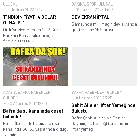
ULUSAL
DAKİKA
,
SPOR
,
ULUSAL
9 Haziran 2022 15:17
19 Haziran 2026 14:46
‘FINDIĞIN FİYATI 4 DOLAR
DEV EKRAN İPTAL!
OLMALI!..’
Samsun’da milli maçın dev ekranda
Ordu'yu ziyaret eden CHP Genel
gösterimine YKS arası
Başkanı Kemal Kılıçdaroğlu,
fındığın stratejik...
ASAYİŞ
,
BAFRA HABERLERİ
,
BAFRA HABERLERİ
,
GÜNDEM
GÜNDEM
9 Haziran 2016 23:25
20 Ağustos 2017 12:40
Şehit Aileleri İftar Yemeğinde
Bafra’da su kanalında ceset
Buluştu
bulundu!
Bafra Şehit Aileleri ve Gaziler
Bafra İlçesi'nde bulunan bir su
Dayanışma Derneği tarafından
kanalında 60-65 yaşlarında olduğu
iftar yemeği...
tahmin...