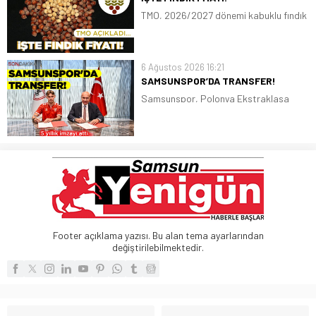
TMO, 2026/2027 dönemi kabuklu fındık
alım fiyatlarını belirledi. Giresun kalite
fındığın kilogram fiyatı 255 lira, Levant
kalite fındığın kilogram fiyatı ise 250
6 Ağustos 2026 16:21
lira oldu
SAMSUNSPOR’DA TRANSFER!
Samsunspor, Polonya Ekstraklasa
ekiplerinden Piast Gliwice forması giyen
Polonyalı stoper Igor Drapinski ile 5
yıllık sözleşme imzaladı
Footer açıklama yazısı. Bu alan tema ayarlarından
değiştirilebilmektedir.