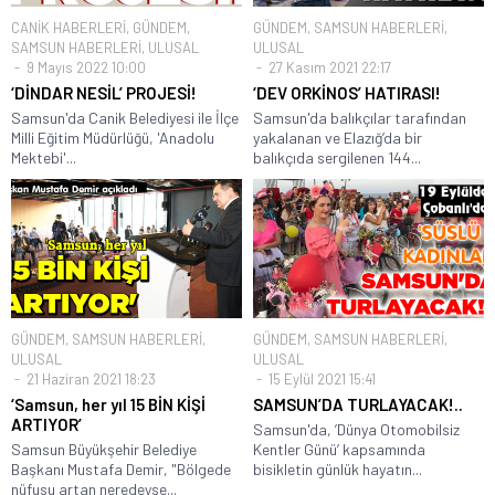
CANİK HABERLERİ
,
GÜNDEM
,
GÜNDEM
,
SAMSUN HABERLERİ
,
SAMSUN HABERLERİ
,
ULUSAL
ULUSAL
9 Mayıs 2022 10:00
27 Kasım 2021 22:17
‘DİNDAR NESİL’ PROJESİ!
‘DEV ORKİNOS’ HATIRASI!
Samsun'da Canik Belediyesi ile İlçe
Samsun'da balıkçılar tarafından
Milli Eğitim Müdürlüğü, 'Anadolu
yakalanan ve Elazığ’da bir
Mektebi'...
balıkçıda sergilenen 144...
GÜNDEM
,
SAMSUN HABERLERİ
,
GÜNDEM
,
SAMSUN HABERLERİ
,
ULUSAL
ULUSAL
21 Haziran 2021 18:23
15 Eylül 2021 15:41
‘Samsun, her yıl 15 BİN KİŞİ
SAMSUN’DA TURLAYACAK!..
ARTIYOR’
Samsun'da, ’Dünya Otomobilsiz
Samsun Büyükşehir Belediye
Kentler Günü’ kapsamında
Başkanı Mustafa Demir, "Bölgede
bisikletin günlük hayatın...
nüfusu artan neredeyse...