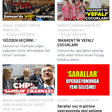
ASAYİŞ
,
GÜNDEM
,
SAMSUN
GÜNDEM
,
SAMSUN HABERLERİ
,
HABERLERİ
Yakakent haberleri
19 Şubat 2025 20:44
19 Eylül 2024 19:58
‘GÖZDEN GEÇİRİN!..’
YAKAKENT’İN ‘VEFALI’
ÇOCUKLARI!
Samsun'un 1 haftadır yoğun
yağışların etkisi altındayken Vali
Samsun'da, geçtiğimiz aylarda
Orhan Tavlı'dan...
vefat eden futbol insanı Turgay
Kullukçu adına...
Atakum Haberleri
,
GÜNDEM
,
KÜLTÜR
,
ULUSAL
4 Aralık 2019 15:07
SAMSUN HABERLERİ
,
SİYASET
,
Sarallar suç örgütüne
SPOR
,
ULUSAL
operasyonda yeni gelişme