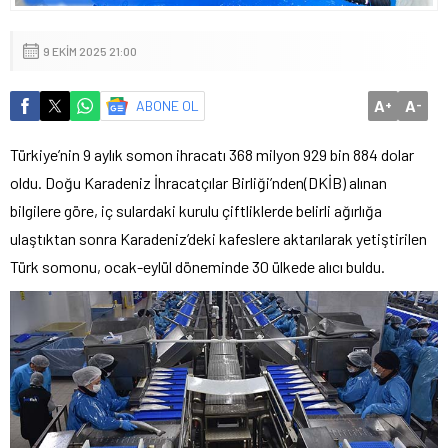
9 EKIM 2025 21:00
A
A
ABONE OL
+
-
Türkiye’nin 9 aylık somon ihracatı 368 milyon 929 bin 884 dolar
oldu. Doğu Karadeniz İhracatçılar Birliği’nden(DKİB) alınan
bilgilere göre, iç sulardaki kurulu çiftliklerde belirli ağırlığa
ulaştıktan sonra Karadeniz’deki kafeslere aktarılarak yetiştirilen
Türk somonu, ocak-eylül döneminde 30 ülkede alıcı buldu.