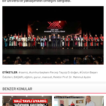
bir üniversite yaklaşımının örneğini sergiledi.
ETİKETLER:
#samü
,
#umhurbaşkanı Recep Tayyip Erdoğan
,
#Üstün Başarı
Ödülleri
,
BAŞARI
,
eğitim
,
gurur
,
manset
,
Rektör Prof. Dr. Mahmut Aydın
BENZER KONULAR