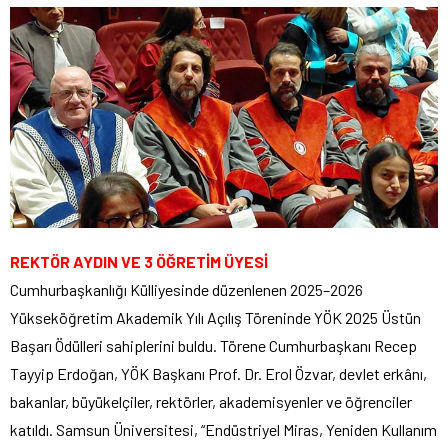
REKTÖR AYDIN VE 3 ÖĞRETİM ÜYESİ
Cumhurbaşkanlığı Külliyesinde düzenlenen 2025–2026
Yükseköğretim Akademik Yılı Açılış Töreninde YÖK 2025 Üstün
Başarı Ödülleri sahiplerini buldu. Törene Cumhurbaşkanı Recep
Tayyip Erdoğan, YÖK Başkanı Prof. Dr. Erol Özvar, devlet erkânı,
bakanlar, büyükelçiler, rektörler, akademisyenler ve öğrenciler
katıldı. Samsun Üniversitesi, “Endüstriyel Miras, Yeniden Kullanım