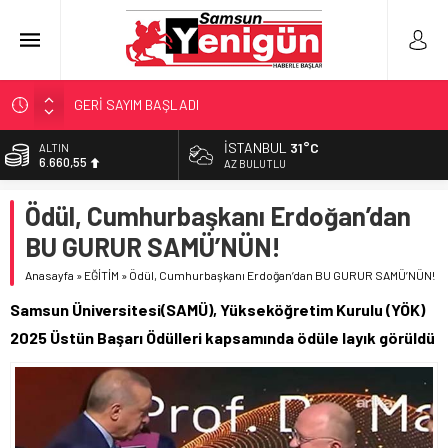
GERİ SAYIM BAŞLADI
SAMSUNSPOR’DA HEDEF 5’İNCİLİK!
İSTANBUL
31°C
ALTIN
6.660,55
‘BAFRA’YA YATIRIM YAPIN!’
AZ BULUTLU
İŞTE FINDIK FİYATI!
BİST
Ödül, Cumhurbaşkanı Erdoğan’dan
13.779,39
YÖNETİCİ SEÇERKEN YAPILAN EN BÜYÜK HATALAR
BU GURUR SAMÜ’NÜN!
DOLAR
47,7111
Anasayfa
»
EĞİTİM
»
Ödül, Cumhurbaşkanı Erdoğan’dan BU GURUR SAMÜ’NÜN!
EURO
Samsun Üniversitesi(SAMÜ), Yükseköğretim Kurulu (YÖK)
55,1881
2025 Üstün Başarı Ödülleri kapsamında ödüle layık görüldü