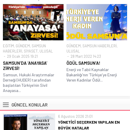
EĞİTİM
,
GÜNDEM
,
SAMSUN
GÜNDEM
,
SAMSUN HABERLERİ
,
HABERLERİ
,
SİYASET
,
ULUSAL
ULUSAL
29 Ocak 2025 19:21
28 Mart 2022 14:23
SAMSUN’DA ‘ANAYASA’
ÖDÜL SAMSUN’A!
ZİRVESİ!
Enerji ve Tabii Kaynaklar
Samsun, Hukuki Araştırmalar
Bakanlığı'nın 'Türkiye'ye Enerji
Derneği (HUDER) tarafından
Veren Kadınlar Ödül...
başlatılan Türkiye’nin Sivil
Anayasa...
GÜNCEL KONULAR
6 Ağustos 2026 21:01
YÖNETİCİ SEÇERKEN YAPILAN EN
BÜYÜK HATALAR