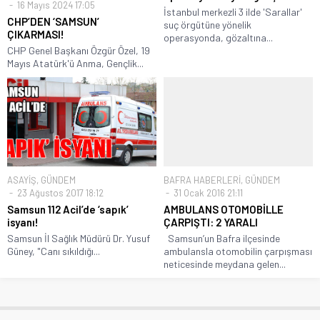
16 Mayıs 2024 17:05
İstanbul merkezli 3 ilde 'Sarallar'
CHP’DEN ‘SAMSUN’
suç örgütüne yönelik
ÇIKARMASI!
operasyonda, gözaltına...
CHP Genel Başkanı Özgür Özel, 19
Mayıs Atatürk'ü Anma, Gençlik...
ASAYİŞ
,
GÜNDEM
BAFRA HABERLERİ
,
GÜNDEM
23 Ağustos 2017 18:12
31 Ocak 2016 21:11
Samsun 112 Acil’de ‘sapık’
AMBULANS OTOMOBİLLE
isyanı!
ÇARPIŞTI: 2 YARALI
Samsun İl Sağlık Müdürü Dr. Yusuf
Samsun’un Bafra ilçesinde
Güney, "Canı sıkıldığı...
ambulansla otomobilin çarpışması
neticesinde meydana gelen...