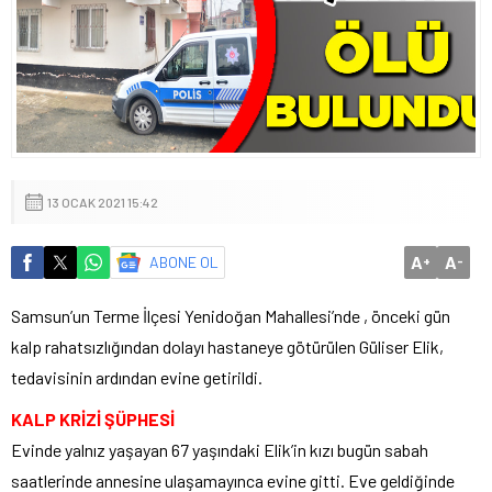
13 OCAK 2021 15:42
A
A
ABONE OL
+
-
Samsun’un Terme İlçesi Yenidoğan Mahallesi’nde , önceki gün
kalp rahatsızlığından dolayı hastaneye götürülen Güliser Elik,
tedavisinin ardından evine getirildi.
KALP KRİZİ ŞÜPHESİ
Evinde yalnız yaşayan 67 yaşındaki Elik’in kızı bugün sabah
saatlerinde annesine ulaşamayınca evine gitti. Eve geldiğinde