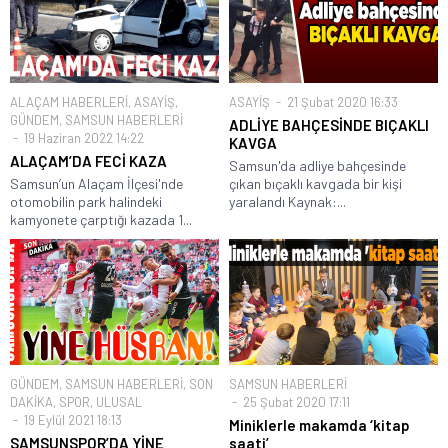
ALAÇAM HABERLERİ
,
ASAYİŞ
,
ASAYİŞ
21 Şubat 2020 16:33
GÜNDEM
,
SAMSUN HABERLERİ
ADLİYE BAHÇESİNDE BIÇAKLI
19 Haziran 2022 14:22
KAVGA
ALAÇAM’DA FECİ KAZA
Samsun'da adliye bahçesinde
Samsun’un Alaçam İlçesi'nde
çıkan bıçaklı kavgada bir kişi
otomobilin park halindeki
yaralandı Kaynak:...
kamyonete çarptığı kazada 1...
GÜNDEM
,
SAMSUN HABERLERİ
,
SON
SAMSUN HABERLERİ
DAKİKA
,
SPOR
,
ULUSAL
25 Şubat 2020 17:11
19 Eylül 2021 18:13
Miniklerle makamda ‘kitap
SAMSUNSPOR’DA YİNE
saati’