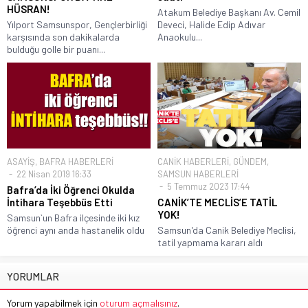
HÜSRAN!
Atakum Belediye Başkanı Av. Cemil
Yılport Samsunspor, Gençlerbirliği
Deveci, Halide Edip Adıvar
karşısında son dakikalarda
Anaokulu...
bulduğu golle bir puanı...
ASAYİŞ
,
BAFRA HABERLERİ
CANİK HABERLERİ
,
GÜNDEM
,
22 Nisan 2019 16:33
SAMSUN HABERLERİ
5 Temmuz 2023 17:44
Bafra’da İki Öğrenci Okulda
İntihara Teşebbüs Etti
CANİK’TE MECLİS’E TATİL
YOK!
Samsun`un Bafra ilçesinde iki kız
öğrenci aynı anda hastanelik oldu
Samsun'da Canik Belediye Meclisi,
tatil yapmama kararı aldı
YORUMLAR
Yorum yapabilmek için
oturum açmalısınız
.