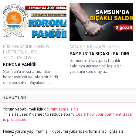
GÜNDEM
,
SAĞLIK
,
SAMSUN
ASAYİŞ
6 Kasım 2020 12:55
HABERLERİ
,
ULUSAL
SAMSUN’DA BIÇAKLI SALDIRI
11 Mart 2021 18:16
Samsun'da kavgada bıçaklı
KORONA PANİĞİ!
saldırıya uğrayan bir kişi ağır
Samsun'u etksi altına alan
yaralanırken, olayla...
koronavirüsü vakaları bir türlü
önlenemezken Büyükşehir...
YORUMLAR
Yorum yapabilmek için
oturum açmalısınız
.
This site uses Akismet to reduce spam.
Learn how your comment data
is processed.
Henüz yorum yapılmamış. İlk yorumu yukarıdaki form aracılığıyla siz