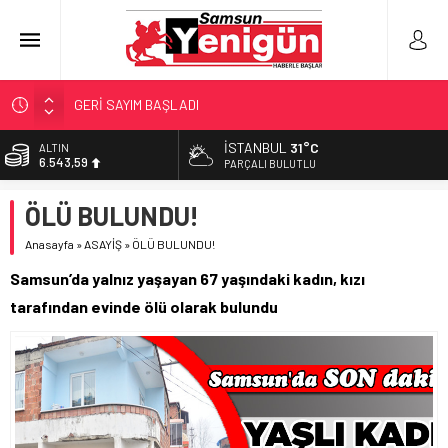
GERİ SAYIM BAŞLADI
SAMSUNSPOR’DA HEDEF 5’İNCİLİK!
İSTANBUL
31°C
ALTIN
6.543,59
‘BAFRA’YA YATIRIM YAPIN!’
PARÇALI BULUTLU
İŞTE FINDIK FİYATI!
BİST
ÖLÜ BULUNDU!
13.798,82
YÖNETİCİ SEÇERKEN YAPILAN EN BÜYÜK HATALAR
Anasayfa
»
ASAYİŞ
»
ÖLÜ BULUNDU!
DOLAR
47,7010
Samsun’da yalnız yaşayan 67 yaşındaki kadın, kızı
EURO
tarafından evinde ölü olarak bulundu
55,0063