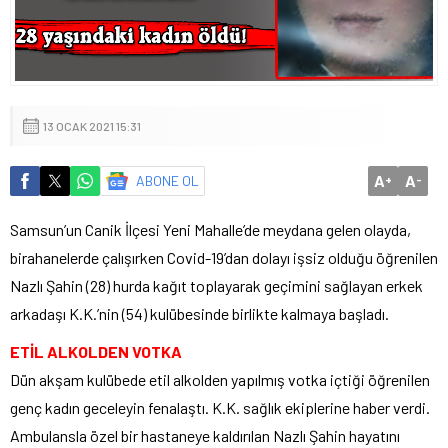
13 OCAK 2021 15:31
A
A
ABONE OL
+
-
Samsun’un Canik İlçesi Yeni Mahalle’de meydana gelen olayda,
birahanelerde çalışırken Covid-19’dan dolayı işsiz olduğu öğrenilen
Nazlı Şahin (28) hurda kağıt toplayarak geçimini sağlayan erkek
arkadaşı K.K.’nin (54) kulübesinde birlikte kalmaya başladı.
ETİL ALKOLDEN VOTKA
Dün akşam kulübede etil alkolden yapılmış votka içtiği öğrenilen
genç kadın geceleyin fenalaştı. K.K. sağlık ekiplerine haber verdi.
Ambulansla özel bir hastaneye kaldırılan Nazlı Şahin hayatını