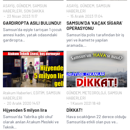
ASAYİŞ
,
GÜNDEM
,
SAMSUN
ASAYİŞ
,
GÜNDEM
,
SAMSUN
HABERLERİ
,
SON DAKİKA
HABERLERİ
23 Nisan 2023 11:17
15 Aralık 2023 17:04
GARDIROPTA ASILI BULUNDU!
SAMSUN’DA ‘KAÇAK SİGARA’
OPERASYONU
Samsun'da eşiyle tartışan 1 çocuk
annesi kadın, yatak odasındaki
Samsun'da polis tarafından bir iş
gardıropta...
yeri ve ikamette yapılan
aramada,...
Atakum Haberleri
,
EĞİTİM
,
SAMSUN
GÜNDEM
,
METEOROLOJİ
,
SAMSUN
HABERLERİ
HABERLERİ
20 Aralık 2020 14:57
1 Kasım 2021 18:49
Hijyenden 5 milyon lira
DİKKAT!
Samsun'da 'fabrika gibi okul'
Hava sıcaklığının 22 derece olduğu
olarak anılan Atakum Mesleki ve
Samsun’da etkili olan pus ve...
Teknik...