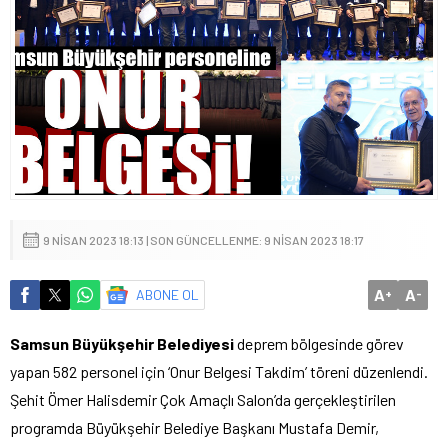
9 NISAN 2023 18:13 | SON GÜNCELLENME: 9 NISAN 2023 18:17
A
A
ABONE OL
+
-
Samsun Büyükşehir Belediyesi
deprem bölgesinde görev
yapan 582 personel için ‘Onur Belgesi Takdim’ töreni düzenlendi.
Şehit Ömer Halisdemir Çok Amaçlı Salon’da gerçekleştirilen
programda Büyükşehir Belediye Başkanı Mustafa Demir,