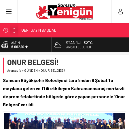
GERİ SAYIM BAŞLADI
SAMSUNSPOR’DA HEDEF 5’İNCİLİK!
İSTANBUL
32°C
ALTIN
6.662,10
‘BAFRA’YA YATIRIM YAPIN!’
PARÇALI BULUTLU
İŞTE FINDIK FİYATI!
BİST
ONUR BELGESİ!
13.779,39
YÖNETİCİ SEÇERKEN YAPILAN EN BÜYÜK HATALAR
Anasayfa
»
GÜNDEM
»
ONUR BELGESİ!
DOLAR
47,6954
Samsun Büyükşehir Belediyesi tarafından 6 Şubat’ta
EURO
meydana gelen ve 11 ili etkileyen Kahramanmaraş merkezli
55,1824
deprem felaketinde bölgede görev yapan personele ‘Onur
Belgesi’ verildi