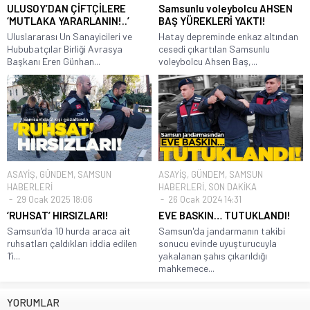
ULUSOY’DAN ÇİFTÇİLERE
Samsunlu voleybolcu AHSEN
‘MUTLAKA YARARLANIN!..’
BAŞ YÜREKLERİ YAKTI!
Uluslararası Un Sanayicileri ve
Hatay depreminde enkaz altından
Hububatçılar Birliği Avrasya
cesedi çıkartılan Samsunlu
Başkanı Eren Günhan...
voleybolcu Ahsen Baş,...
ASAYİŞ
,
GÜNDEM
,
SAMSUN
ASAYİŞ
,
GÜNDEM
,
SAMSUN
HABERLERİ
HABERLERİ
,
SON DAKİKA
29 Ocak 2025 18:06
26 Ocak 2024 14:31
‘RUHSAT’ HIRSIZLARI!
EVE BASKIN… TUTUKLANDI!
Samsun’da 10 hurda araca ait
Samsun'da jandarmanın takibi
ruhsatları çaldıkları iddia edilen
sonucu evinde uyuşturucuyla
1’i...
yakalanan şahıs çıkarıldığı
mahkemece...
YORUMLAR