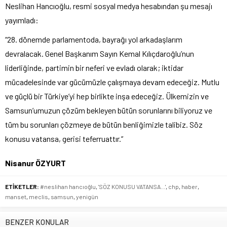
Neslihan Hancıoğlu, resmi sosyal medya hesabından şu mesajı
yayımladı:
“28. dönemde parlamentoda, bayrağı yol arkadaşlarım
devralacak. Genel Başkanım Sayın Kemal Kılıçdaroğlu’nun
liderliğinde, partimin bir neferi ve evladı olarak; iktidar
mücadelesinde var gücümüzle çalışmaya devam edeceğiz. Mutlu
ve güçlü bir Türkiye’yi hep birlikte inşa edeceğiz. Ülkemizin ve
Samsun’umuzun çözüm bekleyen bütün sorunlarını biliyoruz ve
tüm bu sorunları çözmeye de bütün benliğimizle talibiz. Söz
konusu vatansa, gerisi teferruattır.”
Nisanur ÖZYURT
ETİKETLER:
#neslihan hancıoğlu
,
'SÖZ KONUSU VATANSA...'
,
chp
,
haber
,
manset
,
meclis
,
samsun
,
yenigün
BENZER KONULAR