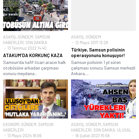
ASAYİŞ
,
GÜNDEM
,
SAMSUN
ASAYİŞ
,
GÜNDEM
HABERLERİ
,
SON DAKİKA
12 Mayıs 2017 12:28
13 Temmuz 2022 14:40
Türkiye, Samsun polisinin
ATAKUM’DA KORKUNÇ KAZA
operasyonunu konuşuyor!
Samsun'da hafif ticari aracın halk
Samsun polisinin 1 yıl süren
otobüsüne arkadan çarpması
çalışması sonucu Samsun merkezli
sonucu meydana...
Ankara,...
EKONOMİ
,
GÜNDEM
,
SAMSUN
ASAYİŞ
,
GÜNDEM
,
SAMSUN
HABERLERİ
HABERLERİ
,
SON DAKİKA
,
ULUSAL
13 Mayıs 2024 18:06
16 Şubat 2023 15:58