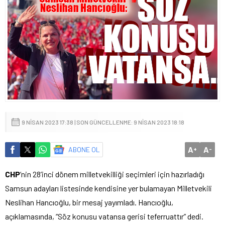
9 NISAN 2023 17:38 | SON GÜNCELLENME: 9 NISAN 2023 18:18
A
A
ABONE OL
+
-
CHP
‘nin 28’inci dönem milletvekilliği seçimleri için hazırladığı
Samsun adayları listesinde kendisine yer bulamayan Milletvekili
Neslihan Hancıoğlu, bir mesaj yayımladı. Hancıoğlu,
açıklamasında, “Söz konusu vatansa gerisi teferruattır” dedi.