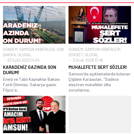
GÜNDEM
,
SAMSUN HABERLERİ
,
SON
GÜNDEM
,
SAMSUN HABERLERİ
,
DAKİKA
,
ULUSAL
SİYASET
,
ULUSAL
20 Eylül 2022 14:34
3 Ocak 2026 17:46
KARADENİZ GAZINDA SON
MUHALEFETE SERT SÖZLER!
DURUM!
Samsun'da açıklamalarda bulunan
Enerji ve Tabii Kaynaklar Bakanı
Çiğdem Karaaslan, "Sadece
Fatih Dönmez, Sakarya gazını
eleştiren muhafelet ülke
Filyos'a...
sorunlarına...