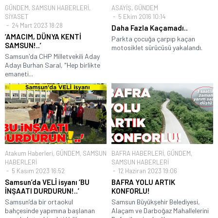
GÜNDEM
,
SAMSUN HABERLERİ
,
ASAYİŞ
,
GÜNDEM
SİYASET
5 Ekim 2016 10:14
24 Mart 2023 18:28
Daha Fazla Kaçamadı..
‘AMACIM, DÜNYA KENTİ
Parkta çocuğa çarpıp kaçan
SAMSUN!..’
motosiklet sürücüsü yakalandı.
Samsun'da CHP Milletvekili Aday
Adayı Burhan Saral, "Hep birlikte
emaneti...
Atakum Haberleri
,
GÜNDEM
,
SAMSUN
BAFRA HABERLERİ
,
GÜNDEM
,
HABERLERİ
SAMSUN HABERLERİ
5 Kasım 2023 16:52
12 Haziran 2023 19:06
Samsun’da VELİ isyanı ‘BU
BAFRA YOLU ARTIK
İNŞAATI DURDURUN!..’
KONFORLU!
Samsun’da bir ortaokul
Samsun Büyükşehir Belediyesi,
bahçesinde yapımına başlanan
Alaçam ve Darboğaz Mahallelerini