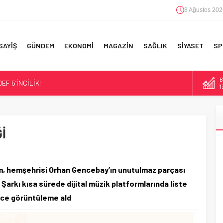
8 Ağustos 202
SAYİŞ
GÜNDEM
EKONOMİ
MAGAZİN
SAĞLIK
SİYASET
SP
D
F 5’İNCİLİK!
4
IN!’
E
5
 YAPILAN EN BÜYÜK HATALAR
İ
A
6
B
1
ım, hemşehrisi Orhan Gencebay’ın unutulmaz parçası
Şarkı kısa sürede dijital müzik platformlarında liste
erce görüntüleme ald