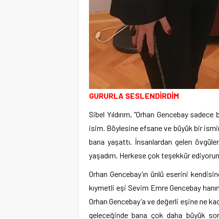
GURURLA SESLENDİRDİM
Sibel Yıldırım, “Orhan Gencebay sadece 
isim. Böylesine efsane ve büyük bir ism
bana yaşattı. İnsanlardan gelen övgül
yaşadım. Herkese çok teşekkür ediyorum
Orhan Gencebay’ın ünlü eserini kendisine
kıymetli eşi Sevim Emre Gencebay hanı
Orhan Gencebay’a ve değerli eşine ne ka
geleceğinde bana çok daha büyük sorum