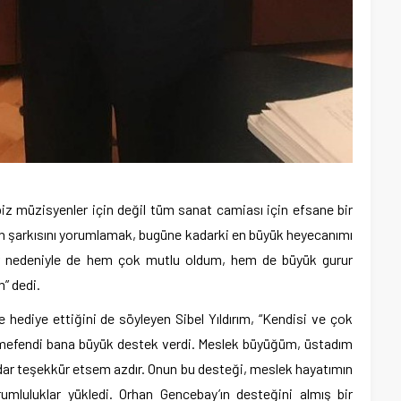
biz müzisyenler için değil tüm sanat camiası için efsane bir
in şarkısını yorumlamak, bugüne kadarki en büyük heyecanımı
er nedeniyle de hem çok mutlu oldum, hem de büyük gurur
” dedi.
 hediye ettiğini de söyleyen Sibel Yıldırım, “Kendisi ve çok
mefendi bana büyük destek verdi. Meslek büyüğüm, üstadım
dar teşekkür etsem azdır. Onun bu desteği, meslek hayatımın
luluklar yükledi. Orhan Gencebay’ın desteğini almış bir