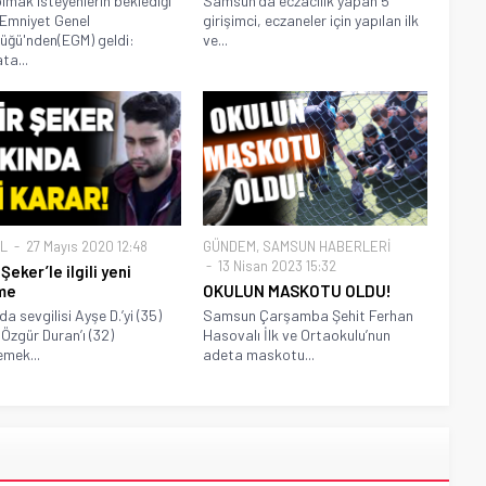
olmak isteyenlerin beklediği
Samsun'da eczacılık yapan 5
Emniyet Genel
girişimci, eczaneler için yapılan ilk
üğü'nden(EGM) geldi:
ve...
ta...
L
27 Mayıs 2020 12:48
GÜNDEM
,
SAMSUN HABERLERİ
13 Nisan 2023 15:32
Şeker’le ilgili yeni
me
OKULUN MASKOTU OLDU!
a sevgilisi Ayşe D.’yi (35)
Samsun Çarşamba Şehit Ferhan
Özgür Duran’ı (32)
Hasovalı İlk ve Ortaokulu’nun
emek...
adeta maskotu...