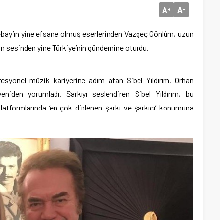
A
A
+
-
bay’ın yine efsane olmuş eserlerinden Vazgeç Gönlüm, uzun
nın sesinden yine Türkiye’nin gündemine oturdu.
fesyonel müzik kariyerine adım atan Sibel Yıldırım, Orhan
niden yorumladı. Şarkıyı seslendiren Sibel Yıldırım, bu
platformlarında ‘en çok dinlenen şarkı ve şarkıcı’ konumuna