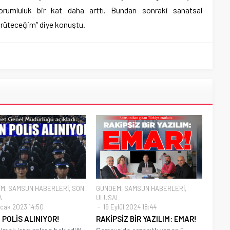
rumluluk bir kat daha arttı. Bundan sonraki sanatsal
ürüteceğim” diye konuştu.
EM
,
SAMSUN HABERLERİ
,
SON
GÜNDEM
,
SAMSUN HABERLERİ
,
A
ULUSAL
cak 2023 14:50
19 Eylül 2024 18:44
N POLİS ALINIYOR!
RAKİPSİZ BİR YAZILIM: EMAR!