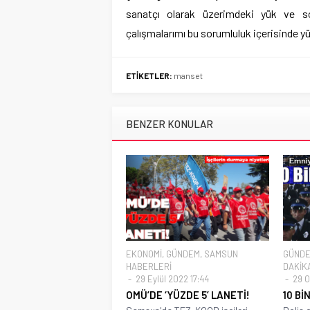
sanatçı olarak üzerimdeki yük ve so
çalışmalarımı bu sorumluluk içerisinde y
ETİKETLER:
manset
BENZER KONULAR
EKONOMİ
,
GÜNDEM
,
SAMSUN
GÜND
HABERLERİ
DAKİK
29 Eylül 2022 17:44
29 O
OMÜ’DE ‘YÜZDE 5’ LANETİ!
10 Bİ