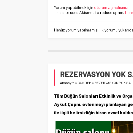
Yorum yapabilmek için
oturum açmalısınız
.
This site uses Akismet to reduce spam.
Lear
Henüz yorum yapılmamış. İlk yorumu yukarıdaki
REZERVASYON YOK 
Anasayfa
»
GÜNDEM
»
REZERVASYON YOK SA
Tüm Düğün Salonları Etkinlik ve Orga
Aykut Çepni, evlenmeyi planlayan gen
ile ilgili belirsizliğin biran evvel kald