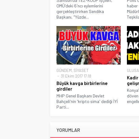
Samsun'da TEZ-KOOP işçileri,
Polis 
OMÜ'deki 6'ncı eylemlerini
haber 
gerçekleştirirken Sendika
Müdürl
Başkanı, "Yüzde...
Teşkila
GÜNDEM
,
SİYASET
ULUSA
31 Ekim 2017 17:18
Kadir 
Büyük kavga birbirlerine
geliş
girdiler
Konya’d
MHP Genel Başkanı Devlet
döven 
Bahçeli'nin 'kripto sima' dediği İYİ
engell
Parti...
YORUMLAR