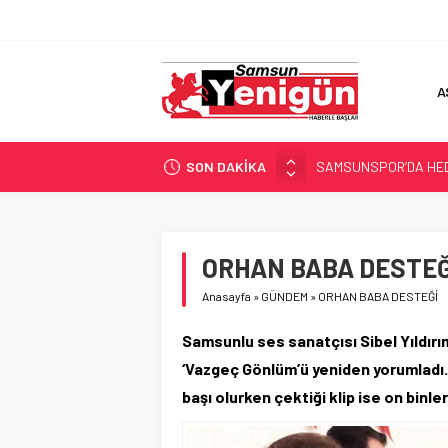
A
SON DAKİKA
SAMSUNSPOR’DA HEDE
‘BAFRA’YA YATIRIM YAP
İŞTE FINDIK FİYATI!
YÖNETİCİ SEÇERKEN
ORHAN BABA DESTEĞ
GERİ SAYIM BAŞLADI
Anasayfa
»
GÜNDEM
»
ORHAN BABA DESTEĞİ
Samsunlu ses sanatçısı Sibel Yıldır
‘Vazgeç Gönlüm’ü yeniden yorumladı. 
başı olurken çektiği klip ise on binl