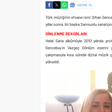
ABONE OL
Türk müziğinin efsane ismi Orhan Gence
yıllar sonra, bir başka Samsunlu sanatçı
DİNLENME REKORLARI
Helal Sana albümüyle 2010 yılında pro
Gencebay’ın Vazgeç Gönlüm eserini ye
çalışmasıyla kısa sürede dijital müzik 
yükseldi.