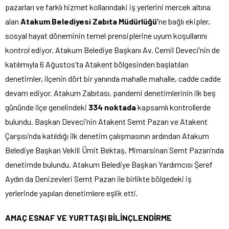
pazarları ve farklı hizmet kollarındaki iş yerlerini mercek altına
alan
Atakum Belediyesi Zabıta Müdürlüğü’
ne bağlı ekipler,
sosyal hayat döneminin temel prensiplerine uyum koşullarını
kontrol ediyor. Atakum Belediye Başkanı Av. Cemil Deveci’nin de
katılımıyla 6 Ağustos’ta Atakent bölgesinden başlatılan
denetimler, ilçenin dört bir yanında mahalle mahalle, cadde cadde
devam ediyor. Atakum Zabıtası, pandemi denetimlerinin ilk beş
gününde ilçe genelindeki
334 noktada
kapsamlı kontrollerde
bulundu. Başkan Deveci’nin Atakent Semt Pazarı ve Atakent
Çarşısı’nda katıldığı ilk denetim çalışmasının ardından Atakum
Belediye Başkan Vekili Ümit Bektaş, Mimarsinan Semt Pazarı’nda
denetimde bulundu. Atakum Belediye Başkan Yardımcısı Şeref
Aydın da Denizevleri Semt Pazarı ile birlikte bölgedeki iş
yerlerinde yapılan denetimlere eşlik etti.
AMAÇ ESNAF VE YURTTAŞI BİLİNÇLENDİRME