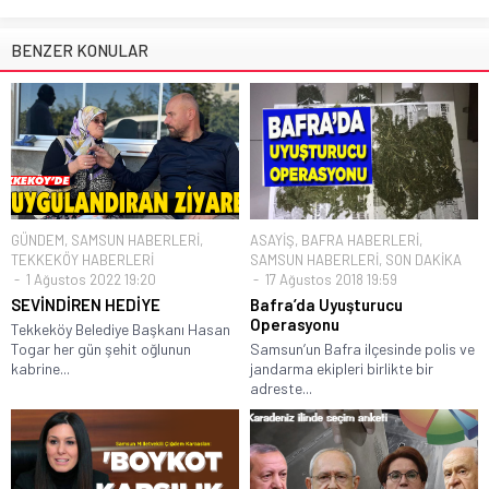
BENZER KONULAR
GÜNDEM
,
SAMSUN HABERLERİ
,
ASAYİŞ
,
BAFRA HABERLERİ
,
TEKKEKÖY HABERLERİ
SAMSUN HABERLERİ
,
SON DAKİKA
1 Ağustos 2022 19:20
17 Ağustos 2018 19:59
SEVİNDİREN HEDİYE
Bafra’da Uyuşturucu
Operasyonu
Tekkeköy Belediye Başkanı Hasan
Togar her gün şehit oğlunun
Samsun’un Bafra ilçesinde polis ve
kabrine...
jandarma ekipleri birlikte bir
adreste...