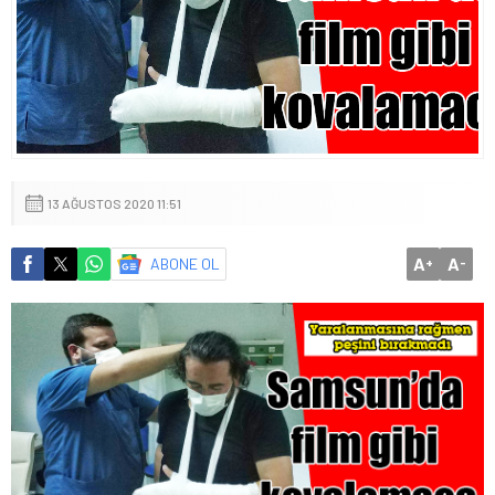
13 AĞUSTOS 2020 11:51
A
A
ABONE OL
+
-