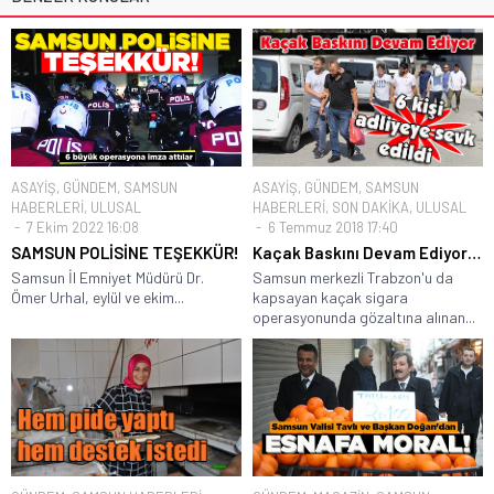
ASAYİŞ
,
GÜNDEM
,
SAMSUN
ASAYİŞ
,
GÜNDEM
,
SAMSUN
HABERLERİ
,
ULUSAL
HABERLERİ
,
SON DAKİKA
,
ULUSAL
7 Ekim 2022 16:08
6 Temmuz 2018 17:40
SAMSUN POLİSİNE TEŞEKKÜR!
Kaçak Baskını Devam Ediyor…
Samsun İl Emniyet Müdürü Dr.
Samsun merkezli Trabzon'u da
Ömer Urhal, eylül ve ekim...
kapsayan kaçak sigara
operasyonunda gözaltına alınan...