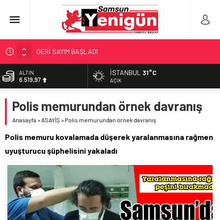
GERİ SAYIM BAŞLADI
SAMSUNSPOR’DA HEDEF 5’İNCİLİK!
İSTANBUL
31°C
ALTIN
6.519,97
‘BAFRA’YA YATIRIM YAPIN!’
AÇIK
İŞTE FINDIK FİYATI!
BİST
Polis memurundan örnek davranış
13.798,82
YÖNETİCİ SEÇERKEN YAPILAN EN BÜYÜK HATALAR
Anasayfa
»
ASAYİŞ
»
Polis memurundan örnek davranış
DOLAR
47,7025
Polis memuru kovalamada düşerek yaralanmasına rağmen
EURO
uyuşturucu şüphelisini yakaladı
55,0112