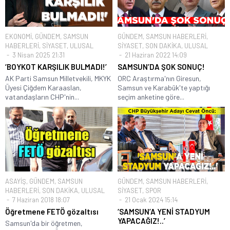
EKONOMİ
,
GÜNDEM
,
SAMSUN
GÜNDEM
,
SAMSUN HABERLERİ
,
HABERLERİ
,
SİYASET
,
ULUSAL
SİYASET
,
SON DAKİKA
,
ULUSAL
3 Nisan 2025 21:31
21 Haziran 2022 14:09
‘BOYKOT KARŞILIK BULMADI!’
SAMSUN’DA ŞOK SONUÇ!
AK Parti Samsun Milletvekili, MKYK
ORC Araştırma'nın Giresun,
Üyesi Çiğdem Karaaslan,
Samsun ve Karabük'te yaptığı
vatandaşların CHP'nin...
seçim anketine göre...
ASAYİŞ
,
GÜNDEM
,
SAMSUN
GÜNDEM
,
SAMSUN HABERLERİ
,
HABERLERİ
,
SON DAKİKA
,
ULUSAL
SİYASET
,
SPOR
7 Haziran 2018 18:07
21 Ocak 2024 15:14
Öğretmene FETÖ gözaltısı
‘SAMSUN’A YENİ STADYUM
YAPACAĞIZ!..’
Samsun'da bir öğretmen,