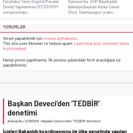
Fetullahçı Terör Örgütü/Paralel
Samsun'da, CHP Büyükşehir
Devlet Yapılanması (FETÖ/PDY)
Belediye Başkan Adayı Cevat
soruşturması...
Öncü, Samsunspor’a yeni...
YORUMLAR
Yorum yapabilmek için
oturum açmalısınız
.
This site uses Akismet to reduce spam.
Learn how your comment data
is processed.
Henüz yorum yapılmamış. İlk yorumu yukarıdaki form aracılığıyla siz
yapabilirsiniz.
Başkan Deveci’den ‘TEDBİR’
denetimi
Anasayfa
»
GÜNDEM
»
Başkan Deveci’den ‘TEDBİR’ denetimi
İçişleri Bakanlığı koordinasyonu ile ülke genelinde yapılan