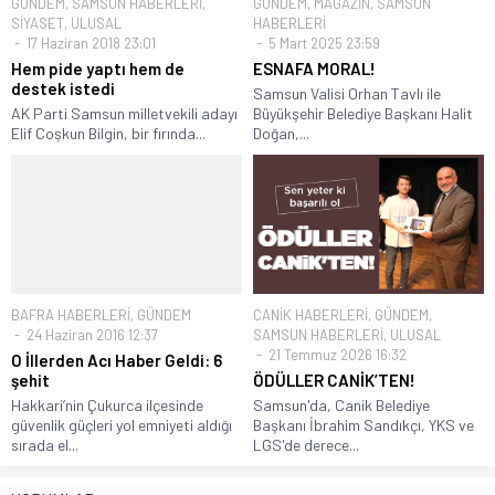
GÜNDEM
,
SAMSUN HABERLERİ
,
GÜNDEM
,
MAGAZİN
,
SAMSUN
SİYASET
,
ULUSAL
HABERLERİ
17 Haziran 2018 23:01
5 Mart 2025 23:59
Hem pide yaptı hem de
ESNAFA MORAL!
destek istedi
Samsun Valisi Orhan Tavlı ile
AK Parti Samsun milletvekili adayı
Büyükşehir Belediye Başkanı Halit
Elif Coşkun Bilgin, bir fırında...
Doğan,...
BAFRA HABERLERİ
,
GÜNDEM
CANİK HABERLERİ
,
GÜNDEM
,
24 Haziran 2016 12:37
SAMSUN HABERLERİ
,
ULUSAL
21 Temmuz 2026 16:32
O İllerden Acı Haber Geldi: 6
şehit
ÖDÜLLER CANİK’TEN!
Hakkari’nin Çukurca ilçesinde
Samsun'da, Canik Belediye
güvenlik güçleri yol emniyeti aldığı
Başkanı İbrahim Sandıkçı, YKS ve
sırada el...
LGS'de derece...