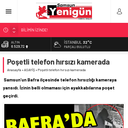
BİLİMİN İZİNDE!
TIR’A ‘ZEHİR’ BASKINI!
İSTANBUL
32°C
ALTIN
6.529,72
FECİ SON!
PARÇALI BULUTLU
UÇURUMDA CAN PAZARI!
BİST
Poşetli telefon hırsızı kamerada
13.703,13
SAMSUN YANACAK!
Anasayfa
»
ASAYİŞ
»
Poşetli telefon hırsızı kamerada
DOLAR
47,5844
Samsun’un Bafra ilçesinde telefon hırsızlığı kameraya
EURO
yansıdı. İzinin belli olmaması için ayakkabılarına poşet
55,1152
geçirdi.