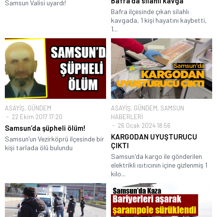
Bafra’da silahlı kavga
Samsun Valisi uyardı!
Bafra ilçesinde çıkan silahlı
kavgada, 1 kişi hayatını kaybetti,
1...
ASAYİŞ
,
GÜNDEM
ASAYİŞ
,
GÜNDEM
,
SAMSUN
22 Ekim 2017 17:20
HABERLERİ
26 Ocak 2024 18:56
Samsun’da şüpheli ölüm!
KARGODAN UYUŞTURUCU
Samsun’un Vezirköprü ilçesinde bir
ÇIKTI
kişi tarlada ölü bulundu
Samsun'da kargo ile gönderilen
elektrikli ısıtıcının içine gizlenmiş 1
kilo...