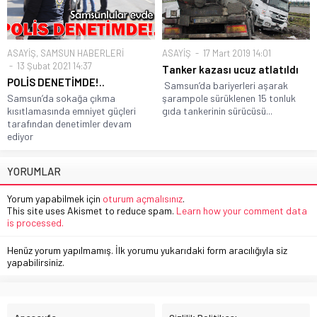
ASAYİŞ
,
SAMSUN HABERLERİ
ASAYİŞ
17 Mart 2019 14:01
13 Şubat 2021 14:37
Tanker kazası ucuz atlatıldı
POLİS DENETİMDE!..
Samsun’da bariyerleri aşarak
Samsun’da sokağa çıkma
şarampole sürüklenen 15 tonluk
kısıtlamasında emniyet güçleri
gıda tankerinin sürücüsü...
tarafından denetimler devam
ediyor
YORUMLAR
Yorum yapabilmek için
oturum açmalısınız
.
This site uses Akismet to reduce spam.
Learn how your comment data
is processed.
Henüz yorum yapılmamış. İlk yorumu yukarıdaki form aracılığıyla siz
yapabilirsiniz.