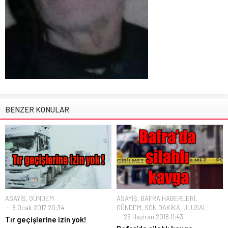
BENZER KONULAR
ASAYİŞ
,
GÜNDEM
ASAYİŞ
,
BAFRA HABERLERİ
,
8 Ocak 2017 20:34
GÜNDEM
,
SON DAKİKA
,
ULUSAL
26 Haziran 2018 11:43
Tır geçişlerine izin yok!