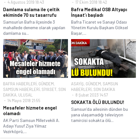
4 Ağustos 2019 18:43
17 Ekim 2018 18:42
Damlama sulama ile çeltik
Bafra Medikal OSB Altyapı
ekiminde 70 su tasarrufu
İnşaat’ı başladı
Samsun’un Bafra ilçesinde 3
Bafra Ticaret ve Sanayi Odası
mahallede deneme olarak yapılan
Yönetim Kurulu Başkanı Göksel
damlama su...
Başar,...
BAFRA HABERLERİ
,
GÜNDEM
,
ASAYİŞ
,
GÜNDEM
,
SAMSUN
SAMSUN HABERLERİ
,
SİYASET
,
SON
HABERLERİ
,
SON DAKİKA
DAKİKA
,
ULUSAL
8 Şubat 2023 14:57
14 Mayıs 2018 21:55
SOKAKTA ÖLÜ BULUNDU!
Mesafeler hizmete engel
Samsun'da ailesinin dünden bu
olamadı
yana ulaşamadığı televizyon
AK Parti Samsun Milletvekili A.
tamircisi sokakta ölü...
Adayı Yusuf Ziya Yılmaz
Vezirköprü,...