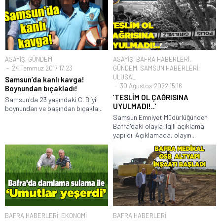
ASAYİŞ
,
GÜNDEM
ASAYİŞ
,
BAFRA HABERLERİ
,
24 Temmuz 2017 17:23
GÜNDEM
,
SAMSUN HABERLERİ
,
ULUSAL
Samsun’da kanlı kavga!
30 Ağustos 2022 15:16
Boynundan bıçakladı!
‘TESLİM OL ÇAĞRISINA
Samsun'da 23 yaşındaki C. B.’yi
UYULMADI!..’
boynundan ve başından bıçakla...
Samsun Emniyet Müdürlüğünden
Bafra'daki olayla ilgili açıklama
yapıldı. Açıklamada, olayın...
BAFRA HABERLERİ
,
EKONOMİ
BAFRA HABERLERİ