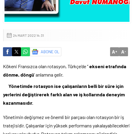
24 MART 2022 14:31
A
A
ABONE OL
+
-
Kökeni Fransızca olan rotasyon, Türkçe’de ‘’
ekseni etrafında
dönme, döngü
’ anlamına gelir.
Yönetimde rotasyon ise çalışanların belli bir süre için
yerlerini değiştirerek farklı alan ve iş kollarında deneyim
kazanmasıdır.
Yönetimin değişmez ve önemli bir parçası olan rotasyon bir iş
tratejisidir. Çalışanlar için yüksek performans yakalayabilecekleri
kariyer yolcuğudur. Rotasyon takım çalışmasını güçlendirir,