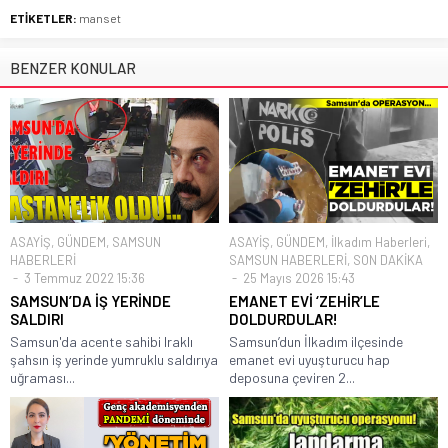
ETİKETLER:
manset
BENZER KONULAR
ASAYİŞ
,
GÜNDEM
,
SAMSUN
ASAYİŞ
,
GÜNDEM
,
İlkadım Haberleri
,
HABERLERİ
SAMSUN HABERLERİ
,
SON DAKİKA
3 Temmuz 2022 15:36
25 Mayıs 2026 15:43
SAMSUN’DA İŞ YERİNDE
EMANET EVİ ‘ZEHİR’LE
SALDIRI
DOLDURDULAR!
Samsun'da acente sahibi Iraklı
Samsun’dun İlkadım ilçesinde
şahsın iş yerinde yumruklu saldırıya
emanet evi uyuşturucu hap
uğraması...
deposuna çeviren 2...