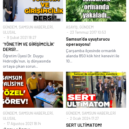
GÜNDEM
,
SAMSUN HABERLERİ
,
ASAYİŞ
,
GÜNDEM
ULUSAL
23 Temmuz 2017 10:53
9 Şubat 2021 18:27
Samsun’da uyuşturucu
‘YÖNETİM VE GİRİŞİMCİLİK’
operasyonu!
DERSİ!..
Çarşamba ilçesinde ormanlık
Öğretim Üyesi Dr. Duygu
alanda 850 kök hint keneviri ile
Hıdıroğlu'nun, iş dünyasında
10...
ortaya çıkan sorun...
GÜNDEM
,
SAMSUN HABERLERİ
,
GÜNDEM
,
SAMSUN HABERLERİ
ULUSAL
2 Ocak 2024 17:27
17 Ağustos 2021 18:14
SERT ULTİMATOM!