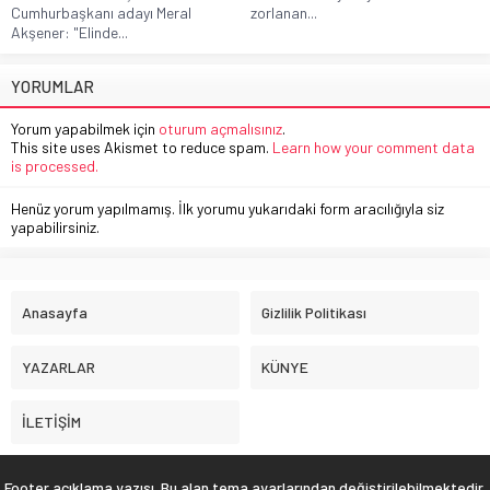
Cumhurbaşkanı adayı Meral
zorlanan...
Akşener: "Elinde...
YORUMLAR
Yorum yapabilmek için
oturum açmalısınız
.
This site uses Akismet to reduce spam.
Learn how your comment data
is processed.
Henüz yorum yapılmamış. İlk yorumu yukarıdaki form aracılığıyla siz
yapabilirsiniz.
Anasayfa
Gizlilik Politikası
YAZARLAR
KÜNYE
İLETİŞİM
Footer açıklama yazısı. Bu alan tema ayarlarından değiştirilebilmektedir.