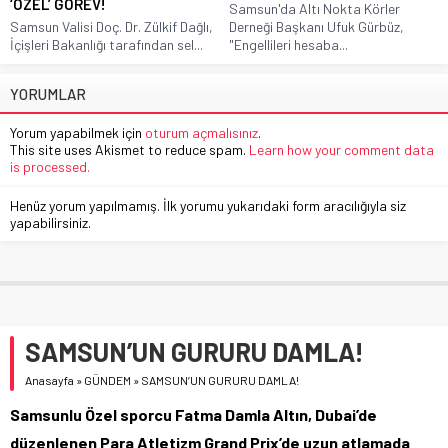
‘ÖZEL’ GÖREV!
Samsun'da Altı Nokta Körler
Samsun Valisi Doç. Dr. Zülkif Dağlı,
Derneği Başkanı Ufuk Gürbüz,
İçişleri Bakanlığı tarafından sel...
"Engellileri hesaba...
YORUMLAR
Yorum yapabilmek için
oturum açmalısınız
.
This site uses Akismet to reduce spam.
Learn how your comment data
is processed.
Henüz yorum yapılmamış. İlk yorumu yukarıdaki form aracılığıyla siz
yapabilirsiniz.
SAMSUN’UN GURURU DAMLA!
Anasayfa
»
GÜNDEM
»
SAMSUN’UN GURURU DAMLA!
Samsunlu Özel sporcu Fatma Damla Altın, Dubai’de
düzenlenen Para Atletizm Grand Prix’de uzun atlamada