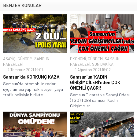
BENZER KONULAR
ASAYİŞ
,
GÜNDEM
,
SAMSUN
EKONOMİ
,
GÜNDEM
,
SAMSUN
HABERLERİ
HABERLERİ
,
SON DAKİKA
2 Temmuz 2021 14:01
4 Ağustos 2021 16:02
Samsun’da KORKUNÇ KAZA
Samsun’un ‘KADIN
GİRİŞİMCİLERİ’nden ÇOK
Samsun'da otomobilin radar
ÖNEMLİ ÇAĞRI!
uygulaması yapmak isteyen yaya
trafik polisiyle birlikte...
Samsun Ticaret ve Sanayi Odası
(TSO) TOBB samsun Kadın
Girişimciler...