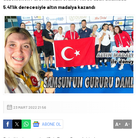
5.41’lik derecesiyle altın madalya kazandı
23 MART 2022 21:56
A
A
ABONE OL
+
-