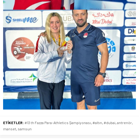
ETİKETLER:
#13 th Fazza Para-Athletics Şampiyonası
,
#altın
,
#dubai
,
antrenör
,
manset
,
samsun