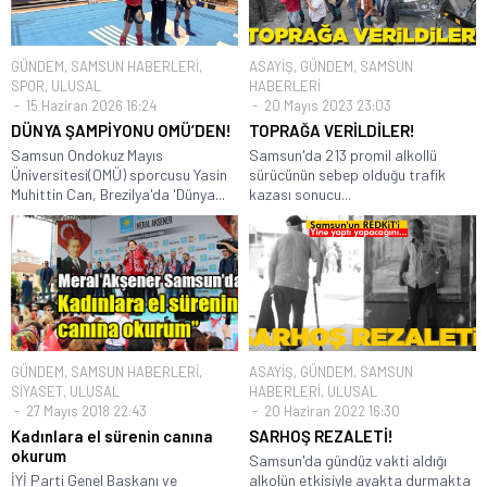
GÜNDEM
,
SAMSUN HABERLERİ
,
ASAYİŞ
,
GÜNDEM
,
SAMSUN
SPOR
,
ULUSAL
HABERLERİ
15 Haziran 2026 16:24
20 Mayıs 2023 23:03
DÜNYA ŞAMPİYONU OMÜ’DEN!
TOPRAĞA VERİLDİLER!
Samsun Ondokuz Mayıs
Samsun'da 213 promil alkollü
Üniversitesi(OMÜ) sporcusu Yasin
sürücünün sebep olduğu trafik
Muhittin Can, Brezilya'da 'Dünya...
kazası sonucu...
GÜNDEM
,
SAMSUN HABERLERİ
,
ASAYİŞ
,
GÜNDEM
,
SAMSUN
SİYASET
,
ULUSAL
HABERLERİ
,
ULUSAL
27 Mayıs 2018 22:43
20 Haziran 2022 16:30
Kadınlara el sürenin canına
SARHOŞ REZALETİ!
okurum
Samsun'da gündüz vakti aldığı
İYİ Parti Genel Başkanı ve
alkolün etkisiyle ayakta durmakta