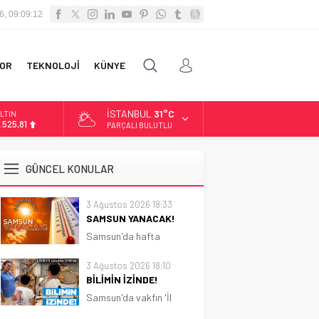
6, 09:09:14
OR
TEKNOLOJİ
KÜNYE
İSTANBUL
31°C
LTIN
.525,81
PARÇALI BULUTLU
İST
3.703,13
GÜNCEL KONULAR
OLAR
7,5932
3 Ağustos 2026 18:33
SAMSUN YANACAK!
URO
5,0919
Samsun'da hafta
boyunca güneşli ve sıcak
hava etkili olacak.
3 Ağustos 2026 18:10
Sıcaklık 31 dereceye
BİLİMİN İZİNDE!
kadar çıkacak
Samsun'da vakfın 'İl
Koordinatörlüğü'nce