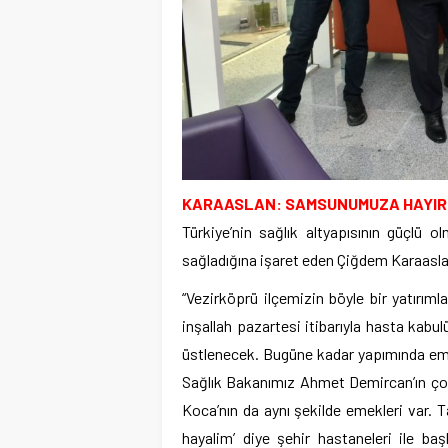
KARAASLAN: SAMSUNUMUZA HAYIR
Türkiye’nin sağlık altyapısının güçlü o
sağladığına işaret eden Çiğdem Karaaslan
“Vezirköprü ilçemizin böyle bir yatırı
inşallah pazartesi itibarıyla hasta ka
üstlenecek. Bugüne kadar yapımında em
Sağlık Bakanımız Ahmet Demircan’ın çok
Koca’nın da aynı şekilde emekleri var.
hayalim’ diye şehir hastaneleri ile baş