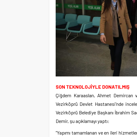
SON TEKNOLOJİYLE DONATILMIŞ
Çiğdem Karaaslan, Ahmet Demircan ve
Vezirköprü Devlet Hastanesi’nde incel
Vezirköprü Belediye Başkanı İbrahim Sad
Demir, şu açıklamayı yaptı:
“Yapımı tamamlanan ve en ileri hizmetle