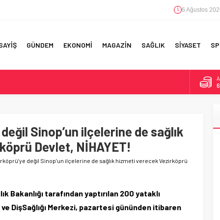
6 Ağustos 202
SAYİŞ
GÜNDEM
EKONOMİ
MAGAZİN
SAĞLIK
SİYASET
SP
A
6
B
1
RI!
eğil Sinop’un ilçelerine de sağlık
D
4
rköprü Devlet, NİHAYET!
E
5
köprü’ye değil Sinop’un ilçelerine de sağlık hizmeti verecek Vezirköprü
ık Bakanlığı tarafından yaptırılan 200 yataklı
 ve DişSağlığı Merkezi, pazartesi gününden itibaren