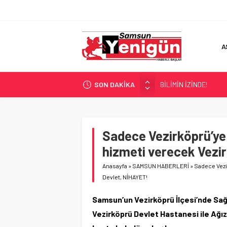
A
SON DAKİKA
BİLİMİN İZİNDE!
TIR’A ‘ZEHİR’ BASKINI!
FECİ SON!
UÇURUMDA CAN PAZA
Sadece Vezirköprü’ye d
SAMSUN YANACAK!
hizmeti verecek Vezi
Anasayfa
»
SAMSUN HABERLERİ
»
Sadece Vezir
Devlet, NİHAYET!
Samsun’un Vezirköprü İlçesi’nde Sağl
Vezirköprü Devlet Hastanesi ile Ağız