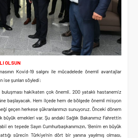
LI OLSUN
lmasının Kovid-19 salgını ile mücadelede önemli avantajlar
 ise şunları söyledi:
mla buluşması hakikaten çok önemli. 200 yataklı hastanemiz
bulüne başlayacak. Hem ilçede hem de bölgede önemli misyon
eği geçen herkese şükranlarımızı sunuyoruz. Önceki dönem
 büyük emekleri var. Şu andaki Sağlık Bakanımız Fahrettin
 Tabii en tepede Sayın Cumhurbaşkanımızın, ‘Benim en büyük
lattığı sürecin Türkiye’nin dört bir yanına yayılmış olması,