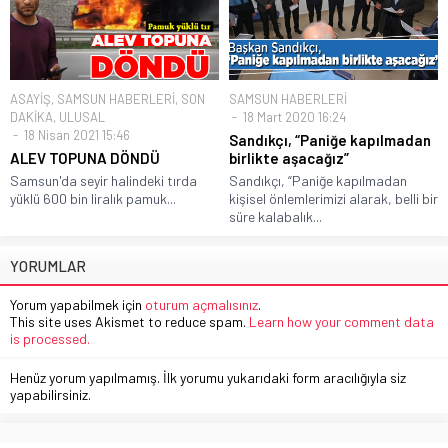
ASAYİŞ
,
SAMSUN HABERLERİ
,
SON
SAMSUN HABERLERİ
DAKİKA
,
ULUSAL
18 Mart 2020 16:24
18 Nisan 2021 15:46
Sandıkçı, “Paniğe kapılmadan
ALEV TOPUNA DÖNDÜ
birlikte aşacağız”
Samsun'da seyir halindeki tırda
Sandıkçı, “Paniğe kapılmadan
yüklü 600 bin liralık pamuk...
kişisel önlemlerimizi alarak, belli bir
süre kalabalık...
YORUMLAR
Yorum yapabilmek için
oturum açmalısınız
.
This site uses Akismet to reduce spam.
Learn how your comment data
is processed.
Henüz yorum yapılmamış. İlk yorumu yukarıdaki form aracılığıyla siz
yapabilirsiniz.