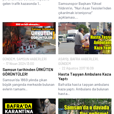
gelen trafik kazasında 1...
Samsunspor Başkanı Yüksel
Yıldırım’ın, "Nuri Asan Tesisleri’nden
çıkarılmak isteniyoruz"
açıklaması,...
GÜNDEM
,
SAMSUN HABERLERİ
ASAYİŞ
,
BAFRA HABERLERİ
,
17 Nisan 2024 13:00
GÜNDEM
22 Ağustos 2017 16:09
Samsun tarihinden ÜRKÜTEN
GÖRÜNTÜLER!
Hasta Taşıyan Ambulans Kaza
Yaptı
Samsun'da 1869 yılında çıkan
büyük yangında merkezde bulunan
Bafra’da hasta taşıyan ambulans
evlerin tamamı...
kaza yaptı. Ambulans da bulunan
hasta...