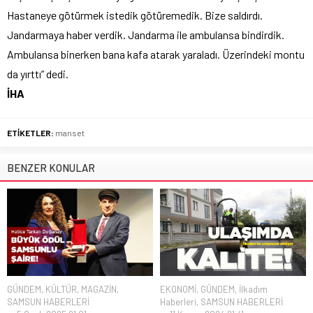
Hastaneye götürmek istedik götüremedik. Bize saldırdı.
Jandarmaya haber verdik. Jandarma ile ambulansa bindirdik.
Ambulansa binerken bana kafa atarak yaraladı. Üzerindeki montu
da yırttı” dedi.
İHA
ETİKETLER:
manset
BENZER KONULAR
GÜNDEM
,
KÜLTÜR
,
MAGAZİN
,
EKONOMİ
,
GÜNDEM
,
İlkadım
SAMSUN HABERLERİ
Haberleri
,
SAMSUN HABERLERİ