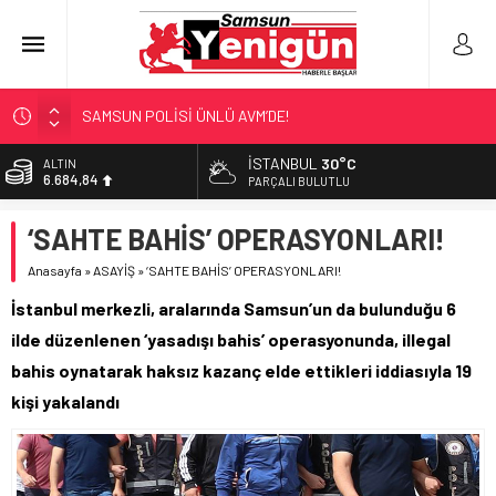
SAMSUN POLİSİ ÜNLÜ AVM’DE!
NEBİYANFEST BÜYÜLEDİ!
İSTANBUL
30°C
ALTIN
6.684,84
ULAŞIMA ZAM MI GELİYOR?
PARÇALI BULUTLU
LÖSEV’İN KAHRAMANLARI!
BİST
‘SAHTE BAHİS’ OPERASYONLARI!
13.811,60
‘EL EMEĞİ’ DAYANIŞMASI
Anasayfa
»
ASAYİŞ
»
‘SAHTE BAHİS’ OPERASYONLARI!
DOLAR
47,7110
İstanbul merkezli, aralarında Samsun’un da bulunduğu 6
EURO
ilde düzenlenen ‘yasadışı bahis’ operasyonunda, illegal
55,1602
bahis oynatarak haksız kazanç elde ettikleri iddiasıyla 19
kişi yakalandı