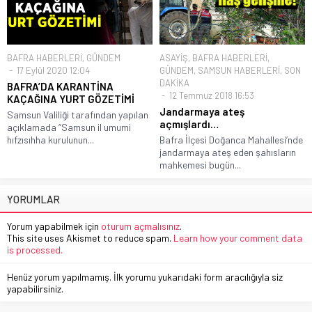
BAFRA HABERLERİ
,
GÜNDEM
ASAYİŞ
,
BAFRA HABERLERİ
,
17 Eylül 2020 12:04
GÜNDEM
,
SAMSUN HABERLERİ
,
SON
DAKİKA
BAFRA’DA KARANTİNA
12 Temmuz 2018 16:53
KAÇAĞINA YURT GÖZETİMİ
Jandarmaya ateş
Samsun Valiliği tarafından yapılan
açmışlardı…
açıklamada “Samsun il umumi
hıfzısıhha kurulunun...
Bafra İlçesi Doğanca Mahallesi’nde
jandarmaya ateş eden şahısların
mahkemesi bugün...
YORUMLAR
Yorum yapabilmek için
oturum açmalısınız
.
This site uses Akismet to reduce spam.
Learn how your comment data
is processed.
Henüz yorum yapılmamış. İlk yorumu yukarıdaki form aracılığıyla siz
yapabilirsiniz.