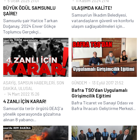
5 Ocak 2025 21:01
11 Kasım 2024 21:41
BÜYÜK ÖDÜL SAMSUNLU
ULAŞIMDA KALİTE!
ŞAİRE!
Samsun’un İlkadım Belediyesi,
Samsunlu şair Hatice Tarkan
vatandaşların güvenli ve konforlu
Doğanay, 2024 Enver Gökçe
ulaşım sağlayabilmeleri için...
Toplumcu Gerçekçi...
ASAYİŞ
,
SAMSUN HABERLERİ
,
SON
GÜNDEM
13 Eylül 2017 21:52
DAKİKA
,
ULUSAL
Bafra TSO’dan Uygulamalı
14 Mart 2022 15:26
Girişimcilik Eğitimi
4 ZANLI İÇİN KARAR!
Bafra Ticaret ve Sanayi Odası ve
Samsun'da terör örgütü DEAŞ'a
Bafra İhracatı Geliştirme Merkezi...
yönelik operasyonda gözaltına
alınan 8 yabancı...