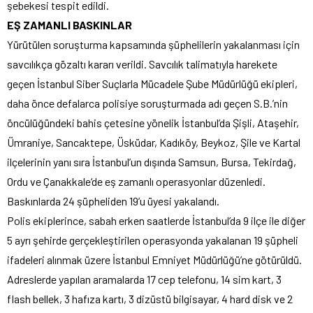
şebekesi tespit edildi.
EŞ ZAMANLI BASKINLAR
Yürütülen soruşturma kapsamında şüphelilerin yakalanması için
savcılıkça gözaltı kararı verildi. Savcılık talimatıyla harekete
geçen İstanbul Siber Suçlarla Mücadele Şube Müdürlüğü ekipleri,
daha önce defalarca polisiye soruşturmada adı geçen S.B.’nin
öncülüğündeki bahis çetesine yönelik İstanbul’da Şişli, Ataşehir,
Ümraniye, Sancaktepe, Üsküdar, Kadıköy, Beykoz, Şile ve Kartal
ilçelerinin yanı sıra İstanbul’un dışında Samsun, Bursa, Tekirdağ,
Ordu ve Çanakkale‘de eş zamanlı operasyonlar düzenledi.
Baskınlarda 24 şüpheliden 19’u üyesi yakalandı.
Polis ekiplerince, sabah erken saatlerde İstanbul’da 9 ilçe ile diğer
5 ayrı şehirde gerçekleştirilen operasyonda yakalanan 19 şüpheli
ifadeleri alınmak üzere İstanbul Emniyet Müdürlüğü’ne götürüldü.
Adreslerde yapılan aramalarda 17 cep telefonu, 14 sim kart, 3
flash bellek, 3 hafıza kartı, 3 dizüstü bilgisayar, 4 hard disk ve 2