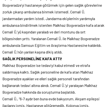
Bogveradze’yi hastaneye götürmek için gelen sağlık görevlerine
zorluk çıkarıp ambulansa binmek istemedi. Cemali Ü.
jandarmadan yardım istedi. Jandarma ekiplerinin yardımıyla
ambulansa bindirilmek istenilen Malkhaz Bogveradze kafa atarak
Cemali Ü.’yü kaşından yaraladı ve deri montunu da sırt
bölgesinden yırttı. Yaralanan Cemali Ü. ile Malkhaz Bogveradze
ambulansla Samsun Eğitim ve Araştırma Hastanesine kaldırıldı.
Cemali Ü.’nün yarılan kaşına dikiş atıldı.
SAĞLIK PERSONELİNE KAFA ATTI!
Malkhaz Bogveradze ise tedaviyi kabul etmedi ve etrafa
saldırmaya kalktı. Sağlık personeline de kafa atan Malkhaz
Bogveradze ayakları ve elleri sağlık personeli tarafından
bağlanarak tedavi altına alındı. Cemali Ü.’yi yaralayan Malkhaz
Bogveradze hakkında da soruşturma başlatıldı.
Cemali Ü., “6-7 aydır ben buna evde bakıyorum. Akşam epilepsi
ilaçlarını içmiş. Hastaneye götüremedik. Kolonya içmiş.