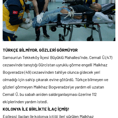
TÜRKÇE BİLMİYOR, GÖZLERİ GÖRMÜYOR
Samsun’un Tekkeköy İlçesi Büyüklü Mahallesi’nde, Cemali Ü.(47)
cezaevinde tanıştığı Gürcistan uyruklu görme engelli Malkhaz
Bogveradze (49) cezaevinden tahliye olunca gidecek yeri
olmadığı için sahip çıkarak evine götürdü. Türkçe bilmeyen ve
gözleri görmeyen Malkhaz Bogveradze’ye yardım eli uzatan
Cemali Ü. bu sabah aniden saldırganlaşması üzerine 112
ekiplerinden yardım istedi.
KOLONYA İLE BİRLİKTE İLAÇ İÇMİŞ!
Epilepsi ilaçları ile kolonya içtiği ileri sürülen Malkhaz