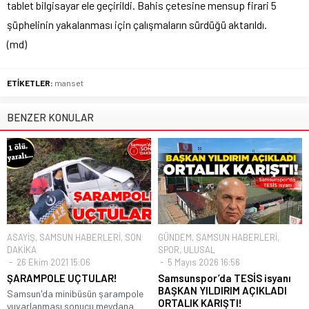
tablet bilgisayar ele geçirildi. Bahis çetesine mensup firari 5
şüphelinin yakalanması için çalışmaların sürdüğü aktarıldı.
(md)
ETİKETLER:
manset
BENZER KONULAR
ASAYİŞ
,
SAMSUN HABERLERİ
,
SON
GÜNDEM
,
SAMSUN HABERLERİ
,
DAKİKA
SPOR
,
ULUSAL
26 Ekim 2021 15:06
5 Mayıs 2026 16:56
ŞARAMPOLE UÇTULAR!
Samsunspor’da TESİS isyanı
BAŞKAN YILDIRIM AÇIKLADI
Samsun'da minibüsün şarampole
ORTALIK KARIŞTI!
yuvarlanması sonucu meydana