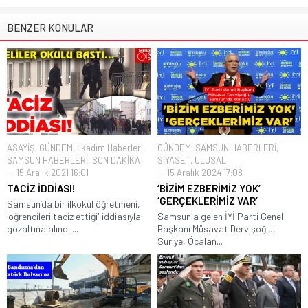
BENZER KONULAR
ASAYİŞ
,
GÜNDEM
,
İlkadım Haberleri
,
GÜNDEM
,
SAMSUN HABERLERİ
,
SAMSUN HABERLERİ
,
SON DAKİKA
SİYASET
,
ULUSAL
15 Aralık 2021 16:01
15 Aralık 2024 17:08
TACİZ İDDİASI!
‘BİZİM EZBERİMİZ YOK’
‘GERÇEKLERİMİZ VAR’
Samsun’da bir ilkokul öğretmeni,
'öğrencileri taciz ettiği' iddiasıyla
Samsun'a gelen İYİ Parti Genel
gözaltına alındı....
Başkanı Müsavat Dervişoğlu,
Suriye, Öcalan...