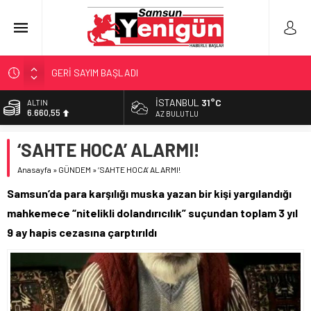
GERİ SAYIM BAŞLADI
SAMSUNSPOR’DA HEDEF 5’İNCİLİK!
İSTANBUL
31°C
ALTIN
6.660,55
‘BAFRA’YA YATIRIM YAPIN!’
AZ BULUTLU
İŞTE FINDIK FİYATI!
BİST
‘SAHTE HOCA’ ALARMI!
13.779,39
YÖNETİCİ SEÇERKEN YAPILAN EN BÜYÜK HATALAR
Anasayfa
»
GÜNDEM
»
‘SAHTE HOCA’ ALARMI!
DOLAR
47,7111
Samsun’da para karşılığı muska yazan bir kişi yargılandığı
EURO
mahkemece “nitelikli dolandırıcılık” suçundan toplam 3 yıl
55,1881
9 ay hapis cezasına çarptırıldı