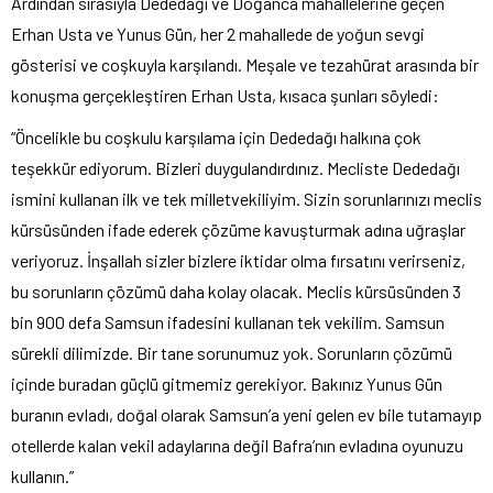
Ardından sırasıyla Dededağı ve Doğanca mahallelerine geçen
Erhan Usta ve Yunus Gün, her 2 mahallede de yoğun sevgi
gösterisi ve coşkuyla karşılandı. Meşale ve tezahürat arasında bir
konuşma gerçekleştiren Erhan Usta, kısaca şunları söyledi:
“Öncelikle bu coşkulu karşılama için Dededağı halkına çok
teşekkür ediyorum. Bizleri duygulandırdınız. Mecliste Dededağı
ismini kullanan ilk ve tek milletvekiliyim. Sizin sorunlarınızı meclis
kürsüsünden ifade ederek çözüme kavuşturmak adına uğraşlar
veriyoruz. İnşallah sizler bizlere iktidar olma fırsatını verirseniz,
bu sorunların çözümü daha kolay olacak. Meclis kürsüsünden 3
bin 900 defa Samsun ifadesini kullanan tek vekilim. Samsun
sürekli dilimizde. Bir tane sorunumuz yok. Sorunların çözümü
içinde buradan güçlü gitmemiz gerekiyor. Bakınız Yunus Gün
buranın evladı, doğal olarak Samsun’a yeni gelen ev bile tutamayıp
otellerde kalan vekil adaylarına değil Bafra’nın evladına oyunuzu
kullanın.”