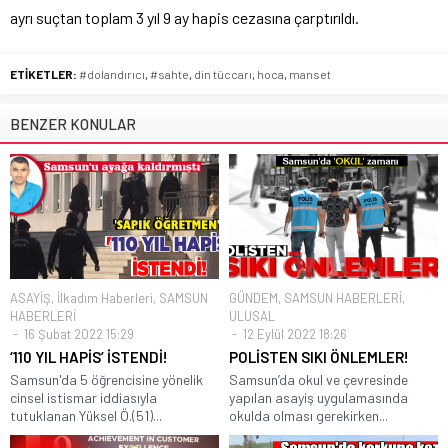
ayrı suçtan toplam 3 yıl 9 ay hapis cezasına çarptırıldı.
ETİKETLER:
#dolandırıcı
,
#sahte
,
din tüccarı
,
hoca
,
manset
BENZER KONULAR
ASAYİŞ
,
İlkadım Haberleri
,
SAMSUN
GÜNDEM
,
SAMSUN HABERLERİ
,
HABERLERİ
ULUSAL
16 Şubat 2022 15:29
12 Eylül 2022 18:26
‘110 YIL HAPİS’ İSTENDİ!
POLİSTEN SIKI ÖNLEMLER!
Samsun'da 5 öğrencisine yönelik
Samsun’da okul ve çevresinde
cinsel istismar iddiasıyla
yapılan asayiş uygulamasında
tutuklanan Yüksel Ö.(51)...
okulda olması gerekirken...