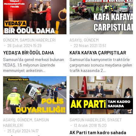
GÜNDEM
,
SAMSUN HABERLERİ
ASAYİŞ
,
GÜNDEM
26 Şubat 2024 15:29
22 Nisan 2021 13:51
YEDAŞ’A BİR ÖDÜL DAHA
KAFA KAFAYA ÇARPIŞTILAR
Samsun'da genel merkezi bulunan
Samsun'da kamyonetin traktörle
YEDAŞ, 1.5 milyonun üzerinde
çarpışması sonucu meydana gelen
memnuniyet anketinin...
trafik kazasında 2...
ASAYİŞ
,
GÜNDEM
,
SAMSUN
SAMSUN HABERLERİ
,
SİYASET
HABERLERİ
13 Aralık 2018 15:20
25 Eylül 2024 14:17
AK Parti tam kadro sahada