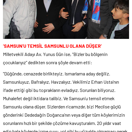
‘SAMSUN’U TEMSİL SAMSUNLU OLANA DÜŞER’
Milletvekili Adayı Av. Yunus Gün ise, “Bizler bu bölgenin
çocuklarıyız” dedikten sonra şöyle devam etti:
“Düğünde, cenazede birlikteyiz. Ismarlama aday değiliz.
Samsunluyuz, Bafralıyız, Havzalıyız. Vekilimiz Erhan Usta’nın
ifade ettiği gibi bu toprakların evladıyız. Sorunları biliyoruz.
Muhalefet değil iktidara talibiz. Ve Samsun’u temsil etmek
Samsunlu olana düşer. Sizlerden ricamızdır, bizi Meclise güçlü
gönderinki Dededağı’n Doğanca’nın veya diğer tüm köylerimizin
sorunlarını hızlı bir şekilde çözüme kavuşturalım. 20 yıldır vaat
edip hala köylerde içme suyu, yol gibi bu yüzyılda olmaması gerek