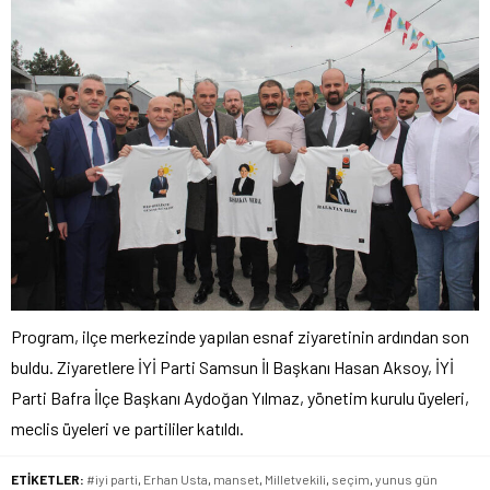
Program, ilçe merkezinde yapılan esnaf ziyaretinin ardından son
buldu. Ziyaretlere İYİ Parti Samsun İl Başkanı Hasan Aksoy, İYİ
Parti Bafra İlçe Başkanı Aydoğan Yılmaz, yönetim kurulu üyeleri,
meclis üyeleri ve partililer katıldı.
ETİKETLER:
#iyi parti
,
Erhan Usta
,
manset
,
Milletvekili
,
seçim
,
yunus gün