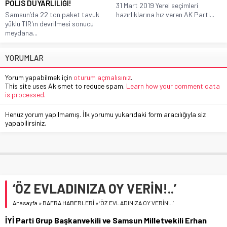
POLİS DUYARLILIĞI!
31 Mart 2019 Yerel seçimleri
Samsun’da 22 ton paket tavuk
hazırlıklarına hız veren AK Parti...
yüklü TIR'ın devrilmesi sonucu
meydana...
YORUMLAR
Yorum yapabilmek için
oturum açmalısınız
.
This site uses Akismet to reduce spam.
Learn how your comment data
is processed.
Henüz yorum yapılmamış. İlk yorumu yukarıdaki form aracılığıyla siz
yapabilirsiniz.
‘ÖZ EVLADINIZA OY VERİN!..’
Anasayfa
»
BAFRA HABERLERİ
»
‘ÖZ EVLADINIZA OY VERİN!..’
İYİ Parti Grup Başkanvekili ve Samsun Milletvekili Erhan