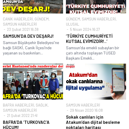
CANİK HABERLERİ
,
GÜNDEM
,
GÜNDEM
,
SAMSUN HABERLERİ
,
SAMSUN HABERLERİ
ULUSAL
23 Şubat 2021 16:38
5 Nisan 2024 16:27
SAMSUN’DA DEV DEŞARJ!
‘TÜRKİYE CUMHURİYETİ
KUTSAL EVİMİZDİR!..’
Samsun Büyükşehir Belediyesi'ne
bağlı SASKİ, Canik İlçesi’nde
Samsun'da emekli subayları bir
yaşanan su baskınları...
çatı altında toplayan TUSED
Başkanı Emekli...
BAFRA HABERLERİ
,
SAĞLIK
,
SAMSUN HABERLERİ
SAMSUN HABERLERİ
29 Nisan 2020 16:08
21 Şubat 2022 21:41
Sokak canlıları için
BAFRA’DA ‘TURKOVAC’A
Atakum’dan dijital besleme
HÜCUM!
noktaları haritası