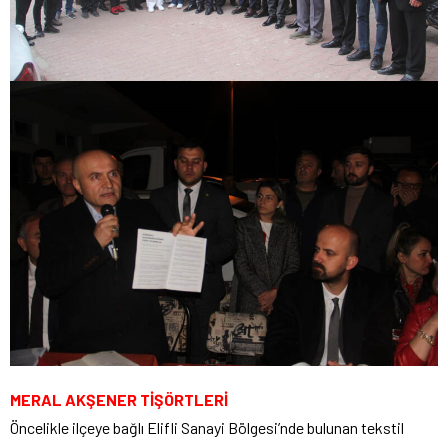
MERAL AKŞENER TİŞÖRTLERİ
Öncelikle ilçeye bağlı Elifli Sanayi Bölgesi’nde bulunan tekstil