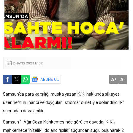
2 MAYIS 2023 17:32
A
A
ABONE OL
+
-
Samsun’da para karşılığı muska yazan K.K. hakkında şikayet
üzerine “dini inancı ve duyguları istismar suretiyle dolandırıcılık”
suçundan dava açıldı.
Samsun 1. Ağır Ceza Mahkemesinde görülen davada, K.K.,
mahkemece “nitelikli dolandırıcılık” suçundan suçlu bulunarak 2