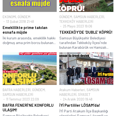
EKONOMİ
,
GÜNDEM
GÜNDEM
,
SAMSUN HABERLERİ
,
13 Şubat 2018 21:48
TEKKEKÖY HABERLERİ
25 Mayıs 2023 19:06
Emeklilikte prime takılan
esnafa müjde
TEKKEKÖY’DE ‘DUBLE’ KÖPRÜ!
İki kurum arasında, emeklilik hakkı
Samsun Büyükşehir Belediyesi
doğmuş ama prim borcu bulunan...
tarafından Tekkeköy İlçesi'nde
bulunan Karabürük ve Hamzalı...
BAFRA HABERLERİ
,
GÜNDEM
,
Atakum Haberleri
,
SAMSUN
SAMSUN HABERLERİ
HABERLERİ
,
SİYASET
11 Temmuz 2023 22:09
24 Aralık 2020 19:48
BAFRA FENERİ’NE KONFORLU
İYİ Partililer LÖSAM’da!
ULAŞIM!
İYİ Parti Atakum İlçe Başkanlığı
Samsun Büyükşehir Belediyesi
yöneticileri Samsun Lösemili ve