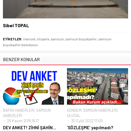
Sibel TOPAL
ETİKETLER:
manset
,
otopark
,
samsun
,
samsun büyükşehir
,
samsun
büyükşehir belediyesi
BENZER KONULAR
BAFRA HABERLERİ
,
SAMSUN
GÜNDEM
,
SAMSUN HABERLERİ
,
HABERLERİ
ULUSAL
25 Kasım 2018 16:17
30 Eylül 2022 17:00
DEV ANKET! ZİHNİ ŞAHİN…
‘SÖZLEŞME’ yapılmadı?