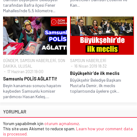
tarafından Bafra ilçesi Fener
Kan...
Mahallesi’nde 5,5 kilometre...
GÜNDEM
,
SAMSUN HABERLERİ
,
SON
SAMSUN HABERLERİ
DAKİKA
,
ULUSAL
16 Nisan 2019 18:32
17 Haziran 2021 19:00
Büyükşehir’de ilk meclis
Samsunlu POLİS AĞLATTI!
Büyükşehir Belediye Başkanı
Beyin kanaması sonucu hayatını
Mustafa Demir, ilk meclis
kaybeden Samsunlu komiser
toplantısında üyelere çok...
yardımcısı Hasan Keleş,...
YORUMLAR
Yorum yapabilmek için
oturum açmalısınız
.
This site uses Akismet to reduce spam.
Learn how your comment data
is processed.