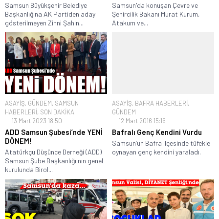
Samsun Büyükşehir Belediye
Samsun'da konuşan Çevre ve
Başkanlığına AK Partiden aday
Şehircilik Bakanı Murat Kurum,
gösterilmeyen Zihni Şahin...
Atakum ve...
ASAYİŞ
,
GÜNDEM
,
SAMSUN
ASAYİŞ
,
BAFRA HABERLERİ
,
HABERLERİ
,
SON DAKİKA
GÜNDEM
13 Mart 2023 18:50
12 Mart 2016 15:16
ADD Samsun Şubesi’nde YENİ
Bafralı Genç Kendini Vurdu
DÖNEM!
Samsun’un Bafra ilçesinde tüfekle
Atatürkçü Düşünce Derneği (ADD)
oynayan genç kendini yaraladı.
Samsun Şube Başkanlığı'nın genel
kurulunda Birol...