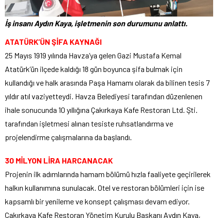
İş insanı Aydın Kaya, işletmenin son durumunu anlattı.
ATATÜRK’ÜN ŞİFA KAYNAĞI
25 Mayıs 1919 yılında Havza’ya gelen Gazi Mustafa Kemal
Atatürk’ün ilçede kaldığı 18 gün boyunca şifa bulmak için
kullandığı ve halk arasında Paşa Hamamı olarak da bilinen tesis 7
yıldır atıl vaziyetteydi. Havza Belediyesi tarafından düzenlenen
ihale sonucunda 10 yıllığına Çakırkaya Kafe Restoran Ltd. Şti.
tarafından işletmesi alınan tesiste ruhsatlandırma ve
projelendirme çalışmalarına da başlandı.
30 MİLYON LİRA HARCANACAK
Projenin ilk adımlarında hamam bölümü hızla faaliyete geçirilerek
halkın kullanımına sunulacak. Otel ve restoran bölümleri için ise
kapsamlı bir yenileme ve konsept çalışması devam ediyor.
Çakırkaya Kafe Restoran Yönetim Kurulu Başkanı Aydın Kaya,