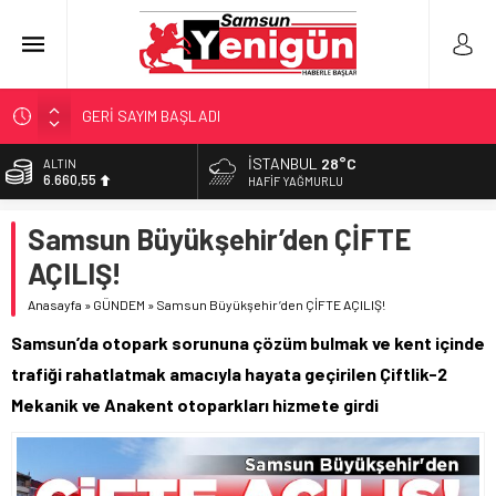
GERİ SAYIM BAŞLADI
SAMSUNSPOR’DA HEDEF 5’İNCİLİK!
İSTANBUL
28°C
BİST
13.779,39
‘BAFRA’YA YATIRIM YAPIN!’
HAFIF YAĞMURLU
İŞTE FINDIK FİYATI!
DOLAR
Samsun Büyükşehir’den ÇİFTE
47,7111
YÖNETİCİ SEÇERKEN YAPILAN EN BÜYÜK HATALAR
AÇILIŞ!
EURO
55,1881
Anasayfa
»
GÜNDEM
»
Samsun Büyükşehir’den ÇİFTE AÇILIŞ!
ALTIN
Samsun’da otopark sorununa çözüm bulmak ve kent içinde
6.660,55
trafiği rahatlatmak amacıyla hayata geçirilen Çiftlik-2
Mekanik ve Anakent otoparkları hizmete girdi