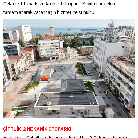
Mekanik Otoparkı ve Anakent Otopark-Meydan projeleri
tamamlanarak vatandaşın hizmetine sunuldu.
ÇİFTLİK-2 MEKANİK OTOPARKI
Rasathane Mahallesinde inşa edilen Çiftlik-2 Mekanik Otoparkı,