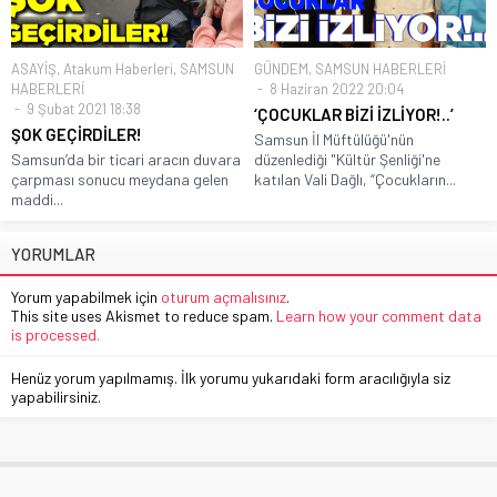
ASAYİŞ
,
Atakum Haberleri
,
SAMSUN
GÜNDEM
,
SAMSUN HABERLERİ
HABERLERİ
8 Haziran 2022 20:04
9 Şubat 2021 18:38
‘ÇOCUKLAR BİZİ İZLİYOR!..’
ŞOK GEÇİRDİLER!
Samsun İl Müftülüğü'nün
Samsun’da bir ticari aracın duvara
düzenlediği "Kültür Şenliği'ne
çarpması sonucu meydana gelen
katılan Vali Dağlı, “Çocukların...
maddi...
YORUMLAR
Yorum yapabilmek için
oturum açmalısınız
.
This site uses Akismet to reduce spam.
Learn how your comment data
is processed.
Henüz yorum yapılmamış. İlk yorumu yukarıdaki form aracılığıyla siz
yapabilirsiniz.