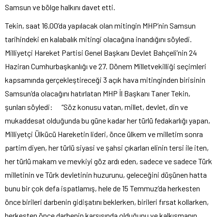
Samsun ve bölge halkını davet etti.
Tekin, saat 16.00’da yapılacak olan mitingin MHP’nin Samsun
tarihindeki en kalabalık mitingi olacağına inandığını söyledi.
Milliyetçi Hareket Partisi Genel Başkanı Devlet Bahçeli’nin 24
Haziran Cumhurbaşkanlığı ve 27. Dönem Milletvekilliği seçimleri
kapsamında gerçekleştireceği 3 açık hava mitinginden birisinin
Samsun’da olacağını hatırlatan MHP İl Başkanı Taner Tekin,
şunları söyledi: “Söz konusu vatan, millet, devlet, din ve
mukaddesat olduğunda bu güne kadar her türlü fedakarlığı yapan,
Milliyetçi Ülkücü Hareketin lideri, önce ülkem ve milletim sonra
partim diyen, her türlü siyasi ve şahsi çıkarları elinin tersi ile iten,
her türlü makam ve mevkiyi göz ardı eden, sadece ve sadece Türk
milletinin ve Türk devletinin huzurunu, geleceğini düşünen hatta
bunu bir çok defa ispatlamış, hele de 15 Temmuz’da herkesten
önce birileri darbenin gidişatını beklerken, birileri fırsat kollarken,
herkesten önce darbenin karşısında olduğunu ve kalkışmanın