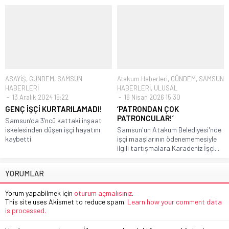
ASAYİŞ
,
GÜNDEM
,
SAMSUN
Atakum Haberleri
,
GÜNDEM
,
SAMSUN
HABERLERİ
HABERLERİ
,
ULUSAL
13 Aralık 2024 15:22
16 Nisan 2026 15:30
GENÇ İŞÇİ KURTARILAMADI!
‘PATRONDAN ÇOK
PATRONCULAR!’
Samsun’da 3’ncü kattaki inşaat
iskelesinden düşen işçi hayatını
Samsun'un Atakum Belediyesi'nde
kaybetti
işçi maaşlarının ödenememesiyle
ilgili tartışmalara Karadeniz İşçi...
YORUMLAR
Yorum yapabilmek için
oturum açmalısınız
.
This site uses Akismet to reduce spam.
Learn how your comment data
is processed.