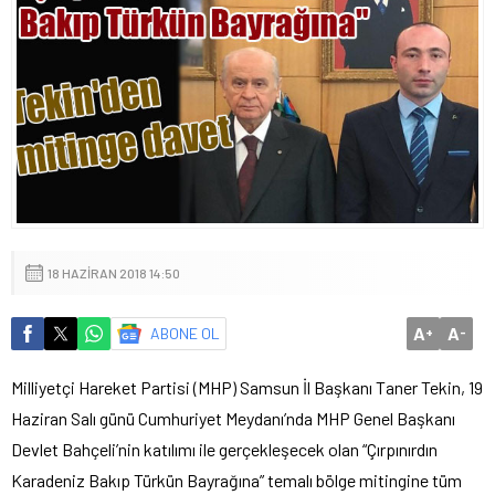
18 HAZIRAN 2018 14:50
A
A
ABONE OL
+
-
Milliyetçi Hareket Partisi (MHP) Samsun İl Başkanı Taner Tekin, 19
Haziran Salı günü Cumhuriyet Meydanı’nda MHP Genel Başkanı
Devlet Bahçeli’nin katılımı ile gerçekleşecek olan “Çırpınırdın
Karadeniz Bakıp Türkün Bayrağına” temalı bölge mitingine tüm