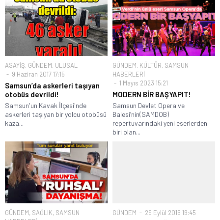
ASAYİŞ
,
GÜNDEM
,
ULUSAL
GÜNDEM
,
KÜLTÜR
,
SAMSUN
9 Haziran 2017 17:15
HABERLERİ
1 Mayıs 2023 15:21
Samsun’da askerleri taşıyan
otobüs devrildi!
MODERN BİR BAŞYAPIT!
Samsun'un Kavak İlçesi'nde
Samsun Devlet Opera ve
askerleri taşıyan bir yolcu otobüsü
Balesi’nin(SAMDOB)
kaza...
repertuvarındaki yeni eserlerden
biri olan...
GÜNDEM
,
SAĞLIK
,
SAMSUN
GÜNDEM
29 Eylül 2016 19:45