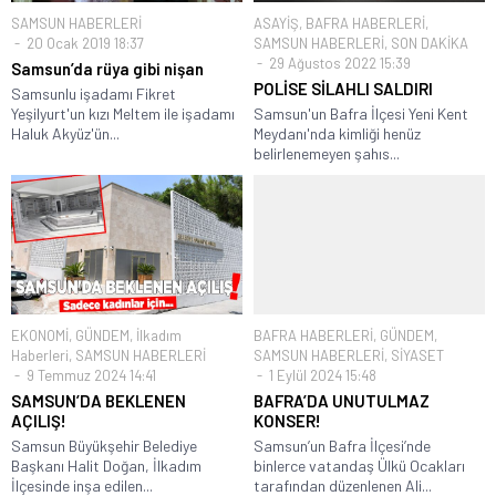
SAMSUN HABERLERİ
ASAYİŞ
,
BAFRA HABERLERİ
,
20 Ocak 2019 18:37
SAMSUN HABERLERİ
,
SON DAKİKA
29 Ağustos 2022 15:39
Samsun’da rüya gibi nişan
POLİSE SİLAHLI SALDIRI
Samsunlu işadamı Fikret
Yeşilyurt'un kızı Meltem ile işadamı
Samsun'un Bafra İlçesi Yeni Kent
Haluk Akyüz'ün...
Meydanı'nda kimliği henüz
belirlenemeyen şahıs...
EKONOMİ
,
GÜNDEM
,
İlkadım
BAFRA HABERLERİ
,
GÜNDEM
,
Haberleri
,
SAMSUN HABERLERİ
SAMSUN HABERLERİ
,
SİYASET
9 Temmuz 2024 14:41
1 Eylül 2024 15:48
SAMSUN’DA BEKLENEN
BAFRA’DA UNUTULMAZ
AÇILIŞ!
KONSER!
Samsun Büyükşehir Belediye
Samsun’un Bafra İlçesi’nde
Başkanı Halit Doğan, İlkadım
binlerce vatandaş Ülkü Ocakları
İlçesinde inşa edilen...
tarafından düzenlenen Ali...