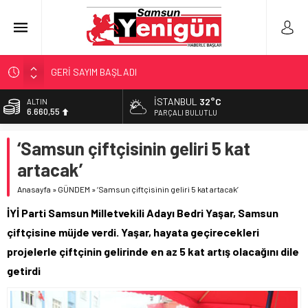
GERİ SAYIM BAŞLADI
SAMSUNSPOR’DA HEDEF 5’İNCİLİK!
İSTANBUL
32°C
ALTIN
6.660,55
‘BAFRA’YA YATIRIM YAPIN!’
PARÇALI BULUTLU
İŞTE FINDIK FİYATI!
BİST
‘Samsun çiftçisinin geliri 5 kat
13.779,39
YÖNETİCİ SEÇERKEN YAPILAN EN BÜYÜK HATALAR
artacak’
DOLAR
47,7111
Anasayfa
»
GÜNDEM
»
‘Samsun çiftçisinin geliri 5 kat artacak’
EURO
İYİ Parti Samsun Milletvekili Adayı Bedri Yaşar, Samsun
55,1881
çiftçisine müjde verdi. Yaşar, hayata geçirecekleri
projelerle çiftçinin gelirinde en az 5 kat artış olacağını dile
getirdi