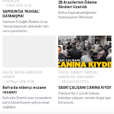
HABERLERİ
2B Arazilerinin Ödeme
11 Mart 2025 15:46
Süreleri Uzatıldı
SAMSUN’DA ‘RUHSAL’
Bafra Kaymakamlığından
DAYANIŞMA!
Kamuoyunun Dikkatine
Samsun İl Sağlık Müdürü Uras,
"Vatandaşımızın aklındaki tüm
soru işaretlerini...
ASAYİŞ
,
BAFRA HABERLERİ
,
ASAYİŞ
,
GÜNDEM
,
SAMSUN
GÜNDEM
HABERLERİ
,
SON DAKİKA
23 Mayıs 2016 13:09
28 Eylül 2022 17:52
Bafra’da nöbetçi eczane
SASKİ ÇALIŞANI CANINA KIYDI!
rezaleti
Samsun'da 2 çocuk babası
Bafra’da Önemli olan eczanelerin
belediye çalışanı, evinde doğal gaz
para kazanmasımı yoksa insan
borusuna...
sağlığımı.