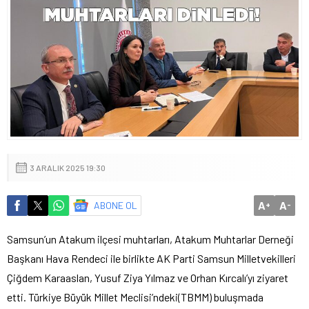
3 ARALIK 2025 19:30
A
A
ABONE OL
+
-
Samsun’un Atakum ilçesi muhtarları, Atakum Muhtarlar Derneği
Başkanı Hava Rendeci ile birlikte AK Parti Samsun Milletvekilleri
Çiğdem Karaaslan, Yusuf Ziya Yılmaz ve Orhan Kırcalı’yı ziyaret
etti. Türkiye Büyük Millet Meclisi’ndeki(TBMM) buluşmada