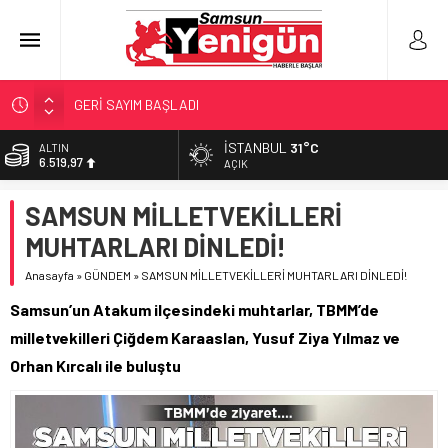
GERİ SAYIM BAŞLADI
SAMSUNSPOR’DA HEDEF 5’İNCİLİK!
İSTANBUL
31°C
ALTIN
6.519,97
‘BAFRA’YA YATIRIM YAPIN!’
AÇIK
İŞTE FINDIK FİYATI!
BİST
SAMSUN MİLLETVEKİLLERİ
13.798,82
YÖNETİCİ SEÇERKEN YAPILAN EN BÜYÜK HATALAR
MUHTARLARI DİNLEDİ!
DOLAR
47,7025
Anasayfa
»
GÜNDEM
»
SAMSUN MİLLETVEKİLLERİ MUHTARLARI DİNLEDİ!
EURO
Samsun’un Atakum ilçesindeki muhtarlar, TBMM’de
55,0112
milletvekilleri Çiğdem Karaaslan, Yusuf Ziya Yılmaz ve
Orhan Kırcalı ile buluştu