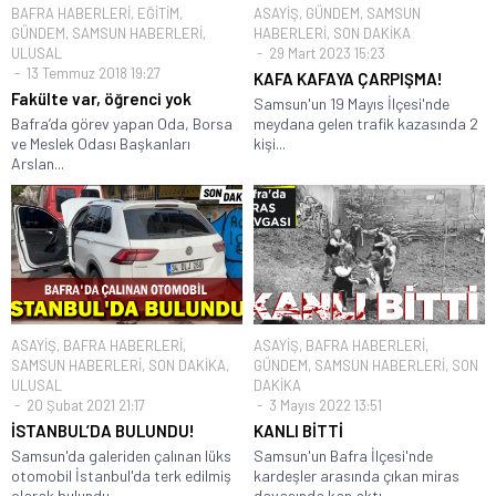
BAFRA HABERLERİ
,
EĞİTİM
,
ASAYİŞ
,
GÜNDEM
,
SAMSUN
GÜNDEM
,
SAMSUN HABERLERİ
,
HABERLERİ
,
SON DAKİKA
ULUSAL
29 Mart 2023 15:23
13 Temmuz 2018 19:27
KAFA KAFAYA ÇARPIŞMA!
Fakülte var, öğrenci yok
Samsun'un 19 Mayıs İlçesi'nde
Bafra’da görev yapan Oda, Borsa
meydana gelen trafik kazasında 2
ve Meslek Odası Başkanları
kişi...
Arslan...
ASAYİŞ
,
BAFRA HABERLERİ
,
ASAYİŞ
,
BAFRA HABERLERİ
,
SAMSUN HABERLERİ
,
SON DAKİKA
,
GÜNDEM
,
SAMSUN HABERLERİ
,
SON
ULUSAL
DAKİKA
20 Şubat 2021 21:17
3 Mayıs 2022 13:51
İSTANBUL’DA BULUNDU!
KANLI BİTTİ
Samsun'da galeriden çalınan lüks
Samsun'un Bafra İlçesi'nde
otomobil İstanbul'da terk edilmiş
kardeşler arasında çıkan miras
olarak bulundu
davasında kan aktı