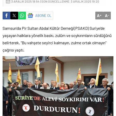
3 ARALIK 2025 18:54 | SON GÜNCELLENME: 3 ARALIK 2025 19:20
A
A
ABONE OL
+
-
Samsun’da Pir Sultan Abdal Kültür Derneği(PSAKD) Suriye’de
yaşayan halklara yönelik baskı, zulüm ve soykırımların sürdüğünü
belirterek, “Bu vahşete seyirci kalmayın, zulme ortak olmayın”
çağrısı yaptı.