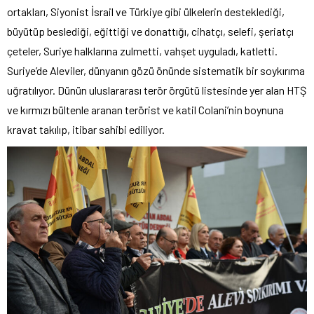
ortakları, Siyonist İsrail ve Türkiye gibi ülkelerin desteklediği,
büyütüp beslediği, eğittiği ve donattığı, cihatçı, selefi, şeriatçı
çeteler, Suriye halklarına zulmetti, vahşet uyguladı, katletti.
Suriye’de Aleviler, dünyanın gözü önünde sistematik bir soykırıma
uğratılıyor. Dünün uluslararası terör örgütü listesinde yer alan HTŞ
ve kırmızı bültenle aranan terörist ve katil Colani’nin boynuna
kravat takılıp, itibar sahibi ediliyor.