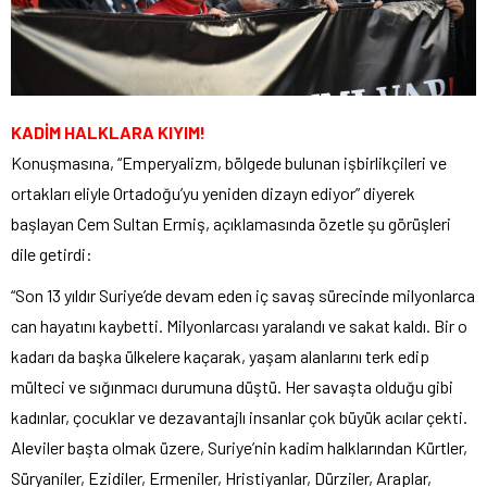
KADİM HALKLARA KIYIM!
Konuşmasına, “Emperyalizm, bölgede bulunan işbirlikçileri ve
ortakları eliyle Ortadoğu’yu yeniden dizayn ediyor” diyerek
başlayan Cem Sultan Ermiş, açıklamasında özetle şu görüşleri
dile getirdi:
“Son 13 yıldır Suriye’de devam eden iç savaş sürecinde milyonlarca
can hayatını kaybetti. Milyonlarcası yaralandı ve sakat kaldı. Bir o
kadarı da başka ülkelere kaçarak, yaşam alanlarını terk edip
mülteci ve sığınmacı durumuna düştü. Her savaşta olduğu gibi
kadınlar, çocuklar ve dezavantajlı insanlar çok büyük acılar çekti.
Aleviler başta olmak üzere, Suriye’nin kadim halklarından Kürtler,
Süryaniler, Ezidiler, Ermeniler, Hristiyanlar, Dürziler, Araplar,