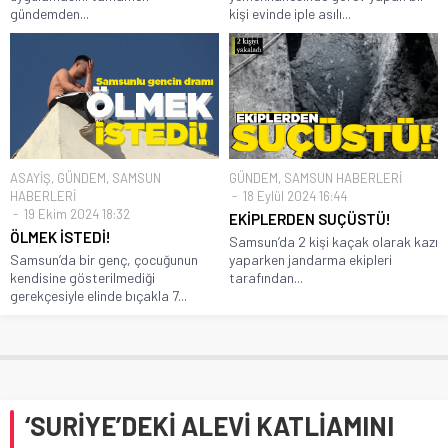
gündemden...
kişi evinde iple asılı...
ASAYİŞ
,
GÜNDEM
,
SAMSUN
GÜNDEM
,
SAMSUN HABERLERİ
HABERLERİ
18 Eylül 2024 16:44
19 Ekim 2024 18:32
EKİPLERDEN SUÇÜSTÜ!
ÖLMEK İSTEDİ!
Samsun’da 2 kişi kaçak olarak kazı
Samsun’da bir genç, çocuğunun
yaparken jandarma ekipleri
kendisine gösterilmediği
tarafından...
gerekçesiyle elinde bıçakla 7...
‘SURİYE’DEKİ ALEVİ KATLİAMINI