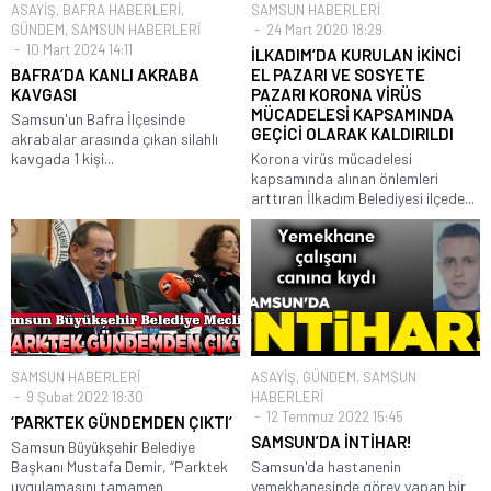
ASAYİŞ
,
BAFRA HABERLERİ
,
SAMSUN HABERLERİ
GÜNDEM
,
SAMSUN HABERLERİ
24 Mart 2020 18:29
10 Mart 2024 14:11
İLKADIM’DA KURULAN İKİNCİ
BAFRA’DA KANLI AKRABA
EL PAZARI VE SOSYETE
KAVGASI
PAZARI KORONA VİRÜS
MÜCADELESİ KAPSAMINDA
Samsun'un Bafra İlçesinde
GEÇİCİ OLARAK KALDIRILDI
akrabalar arasında çıkan silahlı
kavgada 1 kişi...
Korona virüs mücadelesi
kapsamında alınan önlemleri
arttıran İlkadım Belediyesi ilçede...
SAMSUN HABERLERİ
ASAYİŞ
,
GÜNDEM
,
SAMSUN
9 Şubat 2022 18:30
HABERLERİ
12 Temmuz 2022 15:45
‘PARKTEK GÜNDEMDEN ÇIKTI’
SAMSUN’DA İNTİHAR!
Samsun Büyükşehir Belediye
Başkanı Mustafa Demir, “Parktek
Samsun'da hastanenin
uygulamasını tamamen
yemekhanesinde görev yapan bir