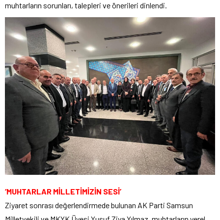
muhtarların sorunları, talepleri ve önerileri dinlendi.
‘MUHTARLAR MİLLETİMİZİN SESİ’
Ziyaret sonrası değerlendirmede bulunan AK Parti Samsun
Milletvekili ve MKYK Üyesi Yusuf Ziya Yılmaz, muhtarların yerel