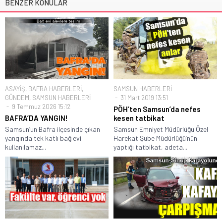
BENZER KONULAR
ASAYİŞ
,
BAFRA HABERLERİ
,
SAMSUN HABERLERİ
GÜNDEM
,
SAMSUN HABERLERİ
31 Mart 2019 13:51
9 Temmuz 2026 15:12
PÖH’ten Samsun’da nefes
BAFRA’DA YANGIN!
kesen tatbikat
Samsun’un Bafra ilçesinde çıkan
Samsun Emniyet Müdürlüğü Özel
yangında tek katlı bağ evi
Harekat Şube Müdürlüğü’nün
kullanılamaz...
yaptığı tatbikat, adeta...