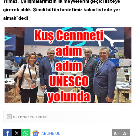
Yılmaz,”Çalışmalarımızın ilk meyvelerini geçici listeye
girerek aldık. Şimdi bütün hedefimiz kalıcı listede yer
almak”dedi
5 TEMMUZ 2017 20:59
A
A
ABONE OL
+
-