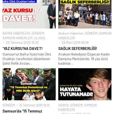
BAFRA HABERLERİ
,
GÜNDEM
,
Atakum Haberleri
,
GÜNDEM
,
SAMSUN
SAMSUN HABERLERİ
,
ULUSAL
HABERLERİ
22 Temmuz 2022 15:20
29 Mart 2026 16:29
‘YAZ KURSU’NA DAVET!
SAĞLIK SEFERBERLİĞİ!
Samsun'un Bafra İlçesi'nde Ülkü
Atakum Belediyesi Özgecan Kadın
Ocakları tarafından düzenlenen
Danışma Merkezinde, 18 yaş üstü
Şehit Refik Arslan...
kadınlar...
GÜNDEM
15 Temmuz 2019 19:15
ASAYİŞ
,
GÜNDEM
,
SAMSUN
HABERLERİ
Samsun’da “15 Temmuz