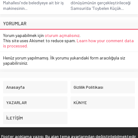
Mahallesi'nde belediyeye ait bir iş
dönüşümünün gerçekleştirileceği
makinesinin...
Samsun’da 'Toybelen Küçük...
YORUMLAR
Yorum yapabilmek için
oturum açmalısınız
.
This site uses Akismet to reduce spam.
Learn how your comment data
is processed.
Henüz yorum yapılmamış. İlk yorumu yukarıdaki form aracılığıyla siz
yapabilirsiniz.
Anasayfa
Gizlilik Politikası
YAZARLAR
KÜNYE
İLETİŞİM
Footer açıklama yazısı. Bu alan tema ayarlarından değiştirilebilmektedir.