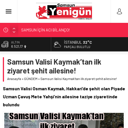
SAMSUN İÇİN ACI BİLANÇO!
SAMSUN’DA ‘ZEHİR’ BASKINLARI!
İSTANBUL
32°C
ALTIN
6.521,17
4 KOLDAN FARKINDALIK!
PARÇALI BULUTLU
TEKNOFEST’TE ‘ÇİFTE’ TEMSİL
BİST
Samsun Valisi Kaymak’tan ilk
13.685,30
‘HER PROJE GELECEĞE MİRAS!’
ziyaret şehit ailesine!
DOLAR
47,5953
Anasayfa
»
GÜNDEM
»
Samsun Valisi Kaymak’tan ilk ziyaret şehit ailesine!
EURO
Samsun Valisi Osman Kaymak, Hakkari’de şehit olan Piyade
55,0659
Uzman Çavuş Mete Yahşi’nin ailesine taziye ziyaretinde
bulundu