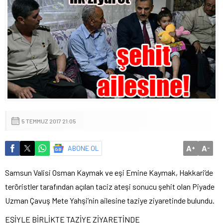
5 TEMMUZ 2017 21:05
A
A
ABONE OL
+
-
Samsun Valisi Osman Kaymak ve eşi Emine Kaymak, Hakkari’de
teröristler tarafından açılan taciz ateşi sonucu şehit olan Piyade
Uzman Çavuş Mete Yahşi’nin ailesine taziye ziyaretinde bulundu.
EŞİYLE BİRLİKTE TAZİYE ZİYARETİNDE