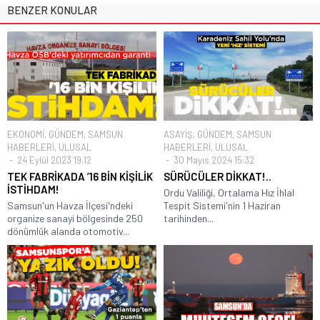
BENZER KONULAR
EKONOMİ
,
GÜNDEM
,
SAMSUN
ASAYİŞ
,
GÜNDEM
,
SAMSUN
HABERLERİ
,
ULUSAL
HABERLERİ
,
ULUSAL
24 Eylül 2023 19:12
30 Mayıs 2024 15:32
TEK FABRİKADA ’16 BİN KİŞİLİK
SÜRÜCÜLER DİKKAT!..
İSTİHDAM!
Ordu Valiliği, Ortalama Hız İhlal
Samsun'un Havza İlçesi'ndeki
Tespit Sistemi'nin 1 Haziran
organize sanayi bölgesinde 250
tarihinden...
dönümlük alanda otomotiv...