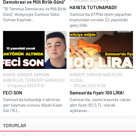
19 Kasım 2024 15:04
Demokrasi ve Milli Birlik Günü”
HAYATA TUTUNAMADI!
“15 Temmuz Demokrasi ve Milli Birlik
Günü” dolayısıyla Samsun Valisi
Samsun'da ATM’de işlem yaparken
Osman Kaymak...
boynundan vurulan 22 yaşındaki
genç öldü
ASAYİŞ
,
GÜNDEM
,
SAMSUN
GÜNDEM
,
SAMSUN HABERLERİ
,
HABERLERİ
,
TEKKEKÖY HABERLERİ
ULUSAL
21 Ağustos 2023 17:13
19 Eylül 2023 15:06
FECİ SON
Samsun’da fiyatı 100 LİRA!
Samsun'da kullandığı traktörün
Samsun'da, sezon başında taban
geri kayması sonucu düşen Kaan
alım fiyatı 82,5 TL olarak
Gür (15),...
açıklanan...
YORUMLAR