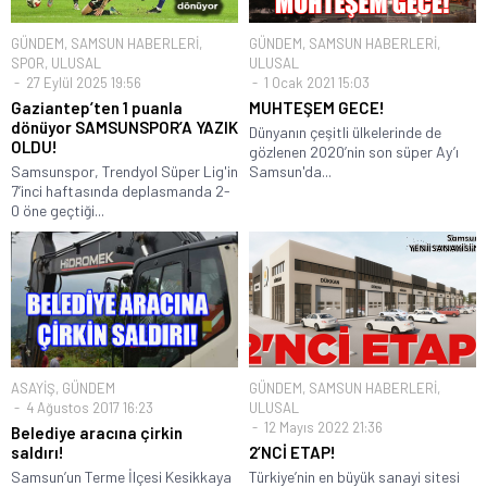
GÜNDEM
,
SAMSUN HABERLERİ
,
GÜNDEM
,
SAMSUN HABERLERİ
,
SPOR
,
ULUSAL
ULUSAL
27 Eylül 2025 19:56
1 Ocak 2021 15:03
Gaziantep’ten 1 puanla
MUHTEŞEM GECE!
dönüyor SAMSUNSPOR’A YAZIK
Dünyanın çeşitli ülkelerinde de
OLDU!
gözlenen 2020’nin son süper Ay’ı
Samsunspor, Trendyol Süper Lig'in
Samsun'da...
7’inci haftasında deplasmanda 2-
0 öne geçtiği...
ASAYİŞ
,
GÜNDEM
GÜNDEM
,
SAMSUN HABERLERİ
,
4 Ağustos 2017 16:23
ULUSAL
12 Mayıs 2022 21:36
Belediye aracına çirkin
saldırı!
2’NCİ ETAP!
Samsun’un Terme İlçesi Kesikkaya
Türkiye’nin en büyük sanayi sitesi