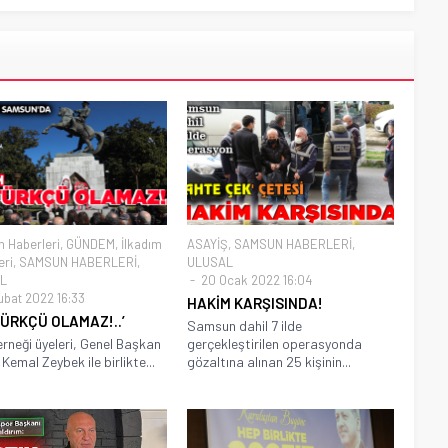
 Haberleri
,
GÜNDEM
,
İlkadım
ASAYİŞ
,
SAMSUN HABERLERİ
,
eri
,
SAMSUN HABERLERİ
,
ULUSAL
L
20 Ocak 2022 16:04
ubat 2022 16:33
HAKİM KARŞISINDA!
ÜRKÇÜ OLAMAZ!..’
Samsun dahil 7 ilde
rneği üyeleri, Genel Başkan
gerçekleştirilen operasyonda
Kemal Zeybek ile birlikte...
gözaltına alınan 25 kişinin...