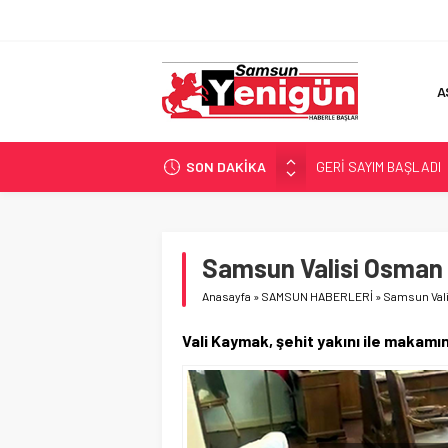
A
SON DAKİKA
SAMSUNSPOR’DA HEDE
‘BAFRA’YA YATIRIM YAP
İŞTE FINDIK FİYATI!
YÖNETİCİ SEÇERKEN
Samsun Valisi Osman
GERİ SAYIM BAŞLADI
Anasayfa
»
SAMSUN HABERLERİ
»
Samsun Vali
Vali Kaymak, şehit yakını ile makamı