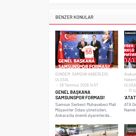
BENZER KONULAR
GÜNDEM
,
SAMSUN HABERLERİ
,
Atakum
ULUSAL
Haberl
28 Temmuz 2026 14:57
ULUSA
13 Ş
GENEL BAŞKANA
SAMSUNSPOR FORMASI!
‘ATAT
Samsun Serbest Muhasebeci Mali
ATA De
Müşavirler Odası yöneticileri,
Namık 
Ankara'da önemli ziyaretlerde...