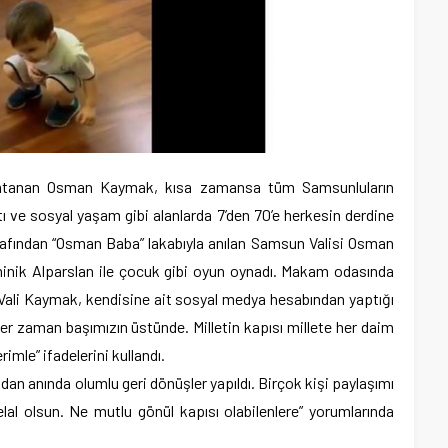
e atanan Osman Kaymak, kısa zamansa tüm Samsunluların
tı ve sosyal yaşam gibi alanlarda 7’den 70’e herkesin derdine
afından “Osman Baba” lakabıyla anılan Samsun Valisi Osman
inik Alparslan ile çocuk gibi oyun oynadı. Makam odasında
 Vali Kaymak, kendisine ait sosyal medya hesabından yaptığı
er zaman başımızın üstünde. Milletin kapısı millete her daim
imle” ifadelerini kullandı.
an anında olumlu geri dönüşler yapıldı. Birçok kişi paylaşımı
elal olsun. Ne mutlu gönül kapısı olabilenlere” yorumlarında