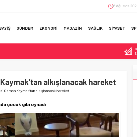
6 Ağustos 202
SAYİŞ
GÜNDEM
EKONOMİ
MAGAZİN
SAĞLIK
SİYASET
SP
B
F 5’İNCİLİK!
1
IN!’
D
4
 YAPILAN EN BÜYÜK HATALAR
 Kaymak’tan alkışlanacak hareket
E
5
si Osman Kaymak’tan alkışlanacak hareket
A
6
nda çocuk gibi oynadı