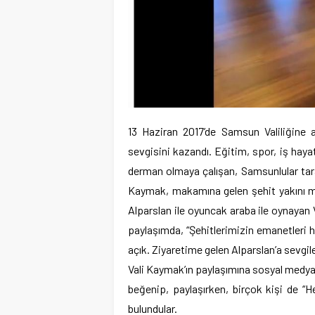
13 Haziran 2017’de Samsun Valiliğin
sevgisini kazandı. Eğitim, spor, iş haya
derman olmaya çalışan, Samsunlular tar
Kaymak, makamına gelen şehit yakını m
Alparslan ile oyuncak araba ile oynayan
paylaşımda, “Şehitlerimizin emanetleri h
açık. Ziyaretime gelen Alparslan’a sevgiler
Vali Kaymak’ın paylaşımına sosyal medyad
beğenip, paylaşırken, birçok kişi de “H
bulundular.