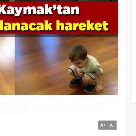
A
A
+
-