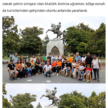
olarak şehrin simgesi olan Atatürk Anıtı’na uğrarken, bölge esnafı
da turistlerinden gelişinden olumlu anlamda yararlandı.