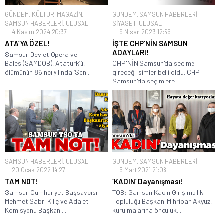
GÜNDEM
,
KÜLTÜR
,
MAGAZİN
,
GÜNDEM
,
SAMSUN HABERLERİ
,
SAMSUN HABERLERİ
,
ULUSAL
SİYASET
,
ULUSAL
4 Kasım 2024 20:37
9 Nisan 2023 12:56
ATA’YA ÖZEL!
İŞTE CHP’NİN SAMSUN
ADAYLARI!
Samsun Devlet Opera ve
Balesi(SAMDOB), Atatürk’ü,
CHP'NİN Samsun'da seçime
ölümünün 86'ncı yılında ‘Son...
gireceği isimler belli oldu. CHP
Samsun'da seçimlere...
SAMSUN HABERLERİ
,
ULUSAL
GÜNDEM
,
SAMSUN HABERLERİ
20 Ocak 2022 14:27
5 Mart 2021 21:08
TAM NOT!
‘KADIN’ Dayanışması!
Samsun Cumhuriyet Başsavcısı
TOB: Samsun Kadın Girişimcilik
Mehmet Sabri Kılıç ve Adalet
Topluluğu Başkanı Mihriban Akyüz,
Komisyonu Başkanı...
kurulmalarına öncülük...