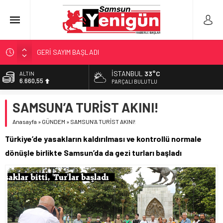
GERİ SAYIM BAŞLADI
SAMSUNSPOR’DA HEDEF 5’İNCİLİK!
İSTANBUL
33°C
ALTIN
6.660,55
‘BAFRA’YA YATIRIM YAPIN!’
PARÇALI BULUTLU
İŞTE FINDIK FİYATI!
BİST
SAMSUN’A TURİST AKINI!
13.779,39
YÖNETİCİ SEÇERKEN YAPILAN EN BÜYÜK HATALAR
Anasayfa
»
GÜNDEM
»
SAMSUN’A TURİST AKINI!
DOLAR
47,7111
Türkiye’de yasakların kaldırılması ve kontrollü normale
EURO
dönüşle birlikte Samsun’da da gezi turları başladı
55,1881