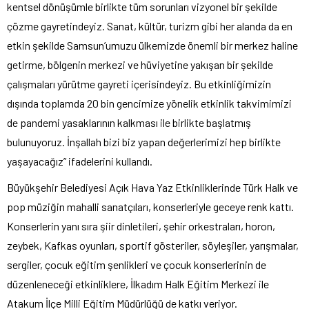
kentsel dönüşümle birlikte tüm sorunları vizyonel bir şekilde
çözme gayretindeyiz. Sanat, kültür, turizm gibi her alanda da en
etkin şekilde Samsun’umuzu ülkemizde önemli bir merkez haline
getirme, bölgenin merkezi ve hüviyetine yakışan bir şekilde
çalışmaları yürütme gayreti içerisindeyiz. Bu etkinliğimizin
dışında toplamda 20 bin gencimize yönelik etkinlik takvimimizi
de pandemi yasaklarının kalkması ile birlikte başlatmış
bulunuyoruz. İnşallah bizi biz yapan değerlerimizi hep birlikte
yaşayacağız” ifadelerini kullandı.
Büyükşehir Belediyesi Açık Hava Yaz Etkinliklerinde Türk Halk ve
pop müziğin mahalli sanatçıları, konserleriyle geceye renk kattı.
Konserlerin yanı sıra şiir dinletileri, şehir orkestraları, horon,
zeybek, Kafkas oyunları, sportif gösteriler, söyleşiler, yarışmalar,
sergiler, çocuk eğitim şenlikleri ve çocuk konserlerinin de
düzenleneceği etkinliklere, İlkadım Halk Eğitim Merkezi ile
Atakum İlçe Milli Eğitim Müdürlüğü de katkı veriyor.