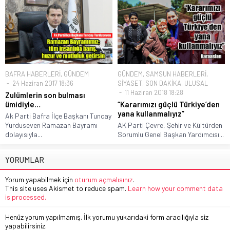
BAFRA HABERLERİ
,
GÜNDEM
GÜNDEM
,
SAMSUN HABERLERİ
,
24 Haziran 2017 18:36
SİYASET
,
SON DAKİKA
,
ULUSAL
11 Haziran 2018 18:28
Zulümlerin son bulması
ümidiyle…
“Kararımızı güçlü Türkiye’den
yana kullanmalıyız”
Ak Parti Bafra İlçe Başkanı Tuncay
Yurduseven Ramazan Bayramı
AK Parti Çevre, Şehir ve Kültürden
dolayısıyla...
Sorumlu Genel Başkan Yardımcısı...
YORUMLAR
Yorum yapabilmek için
oturum açmalısınız
.
This site uses Akismet to reduce spam.
Learn how your comment data
is processed.
Henüz yorum yapılmamış. İlk yorumu yukarıdaki form aracılığıyla siz
yapabilirsiniz.