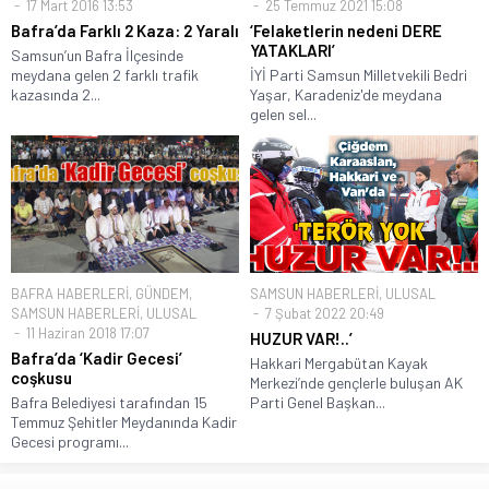
17 Mart 2016 13:53
25 Temmuz 2021 15:08
Bafra’da Farklı 2 Kaza: 2 Yaralı
‘Felaketlerin nedeni DERE
YATAKLARI’
Samsun’un Bafra İlçesinde
meydana gelen 2 farklı trafik
İYİ Parti Samsun Milletvekili Bedri
kazasında 2...
Yaşar, Karadeniz'de meydana
gelen sel...
BAFRA HABERLERİ
,
GÜNDEM
,
SAMSUN HABERLERİ
,
ULUSAL
SAMSUN HABERLERİ
,
ULUSAL
7 Şubat 2022 20:49
11 Haziran 2018 17:07
HUZUR VAR!..’
Bafra’da ‘Kadir Gecesi’
Hakkari Mergabütan Kayak
coşkusu
Merkezi’nde gençlerle buluşan AK
Bafra Belediyesi tarafından 15
Parti Genel Başkan...
Temmuz Şehitler Meydanında Kadir
Gecesi programı...