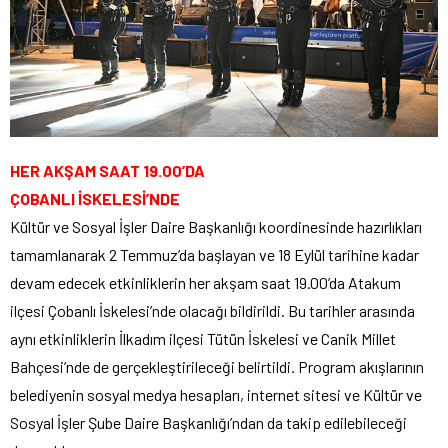
HER AKŞAM SAAT 19.00’DA
ÇOBANLI İSKELESİ’NDE
Kültür ve Sosyal İşler Daire Başkanlığı koordinesinde hazırlıkları
tamamlanarak 2 Temmuz’da başlayan ve 18 Eylül tarihine kadar
devam edecek etkinliklerin her akşam saat 19.00’da Atakum
ilçesi Çobanlı İskelesi’nde olacağı bildirildi. Bu tarihler arasında
aynı etkinliklerin İlkadım ilçesi Tütün İskelesi ve Canik Millet
Bahçesi’nde de gerçekleştirileceği belirtildi. Program akışlarının
belediyenin sosyal medya hesapları, internet sitesi ve Kültür ve
Sosyal İşler Şube Daire Başkanlığı’ndan da takip edilebileceği