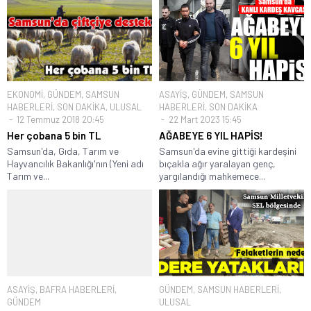
EKONOMİ
,
GÜNDEM
,
SAMSUN
ASAYİŞ
,
GÜNDEM
,
SAMSUN
HABERLERİ
,
SON DAKİKA
,
ULUSAL
HABERLERİ
,
SON DAKİKA
12 Temmuz 2018 20:45
22 Mart 2023 15:45
Her çobana 5 bin TL
AĞABEYE 6 YIL HAPİS!
Samsun'da, Gıda, Tarım ve
Samsun'da evine gittiği kardeşini
Hayvancılık Bakanlığı'nın (Yeni adı
bıçakla ağır yaralayan genç,
Tarım ve...
yargılandığı mahkemece...
ASAYİŞ
,
BAFRA HABERLERİ
,
GÜNDEM
,
SAMSUN HABERLERİ
,
GÜNDEM
ULUSAL