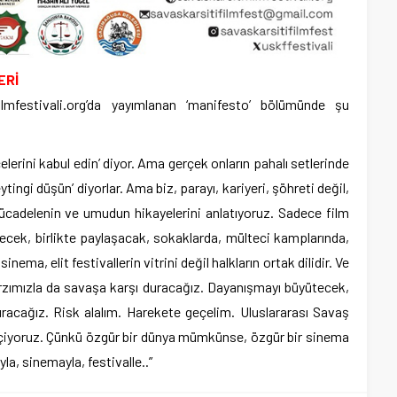
ERİ
ilmfestivali.org’da yayımlanan ‘manifesto’ bölümünde şu
elerini kabul edin’ diyor. Ama gerçek onların pahalı setlerinde
tingi düşün’ diyorlar. Ama biz, parayı, kariyeri, şöhreti değil,
ücadelenin ve umudun hikayelerini anlatıyoruz. Sadece film
tecek, birlikte paylaşacak, sokaklarda, mülteci kamplarında,
nema, elit festivallerin vitrini değil halkların ortak dilidir. Ve
tarzımızla da savaşa karşı duracağız. Dayanışmayı büyütecek,
acağız. Risk alalım. Harekete geçelim. Uluslararası Savaş
 geçiyoruz. Çünkü özgür bir dünya mümkünse, özgür bir sinema
, sinemayla, festivalle..”