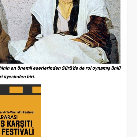
hinin en önemli eserlerinden Sürü’de de rol oynamış ünlü
i üyesinden biri.