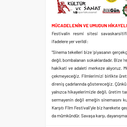
MÜCADELENİN VE UMUDUN HİKAYEL
Festivalin resmi sitesi savaskarsitif
ifadelere yer verildi:
“Sinema tekelleri bize ‘piyasanın gerçekç
değil, bombalanan sokaklardadır. Bize ‘rey
hakikati ve adaleti merkeze alıyoruz. M
çekmeyeceğiz. Filmlerimizi birlikte üre
direniş çadırlarında göstereceğiz. Çünkü si
yalnızca hikayelerimizle değil, üretim 
sermayenin değil emeğin sinemasını kur
Karşıtı Film Festivali’yle biz harekete
da mümkündür. Savaşa karşı, dayanışmayla