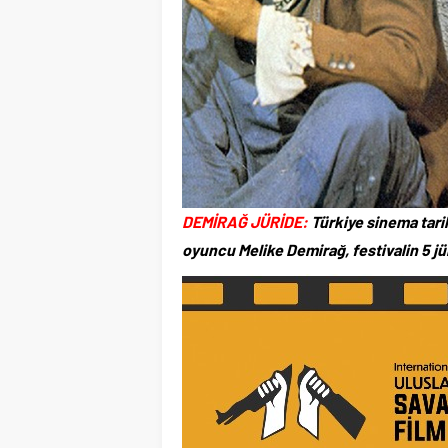
DEMİRAĞ JÜRİDE:
Türkiye sinema tari
oyuncu Melike Demirağ, festivalin 5 jür