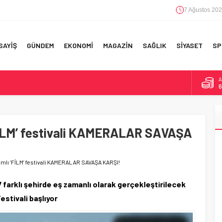
7 Ağustos 202
SAYİŞ
GÜNDEM
EKONOMİ
MAGAZİN
SAĞLIK
SİYASET
SP
A
6
F 5’İNCİLİK!
B
1
IN!’
FİLM’ festivali KAMERALAR SAVAŞA
D
4
 YAPILAN EN BÜYÜK HATALAR
E
5
mlı ‘FİLM’ festivali KAMERALAR SAVAŞA KARŞI!
farklı şehirde eş zamanlı olarak gerçekleştirilecek
estivali başlıyor