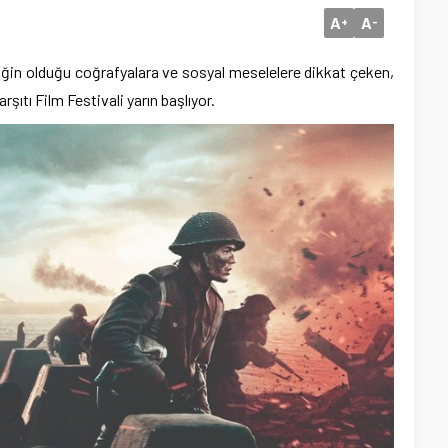
A
A
+
-
liğin olduğu coğrafyalara ve sosyal meselelere dikkat çeken,
şıtı Film Festivali yarın başlıyor.