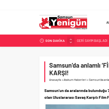
A
SON DAKİKA
GERİ SAYIM BAŞLADI
SAMSUNSPOR’DA HEDE
‘BAFRA’YA YATIRIM YAP
İŞTE FINDIK FİYATI!
Samsun’da anlamlı ‘
YÖNETİCİ SEÇERKEN
KARŞI!
Anasayfa
»
Atakum Haberleri
»
Samsun’da anla
Samsun’un da aralarında bulunduğu 7 
olan Uluslararası Savaş Karşıtı Film F