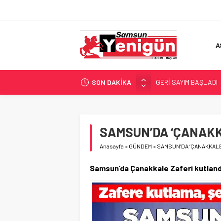
A
SON DAKİKA
GERİ SAYIM BAŞLADI
SAMSUNSPOR’DA HEDE
‘BAFRA’YA YATIRIM YAP
İŞTE FINDIK FİYATI!
SAMSUN’DA ‘ÇANAKK
YÖNETİCİ SEÇERKEN
Anasayfa
»
GÜNDEM
»
SAMSUN’DA ‘ÇANAKKALE
Samsun’da Çanakkale Zaferi kutlandı,