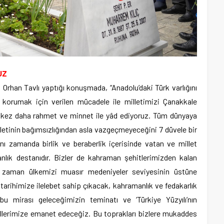
UZ
 Orhan Tavlı yaptığı konuşmada, “Anadolu’daki Türk varlığını
ı korumak için verilen mücadele ile milletimizi Çanakkale
bir kez daha rahmet ve minnet ile yâd ediyoruz. Tüm dünyaya
lletinin bağımsızlığından asla vazgeçmeyeceğini 7 düvele bir
nı zamanda birlik ve beraberlik içerisinde vatan ve millet
anlık destanıdır. Bizler de kahraman şehitlerimizden kalan
 zaman ülkemizi muasır medeniyeler seviyesinin üstüne
tarihimize ilelebet sahip çıkacak, kahramanlık ve fedakarlık
 bu mirası geleceğimizin teminatı ve ‘Türkiye Yüzyılı’nın
llerimize emanet edeceğiz. Bu toprakları bizlere mukaddes