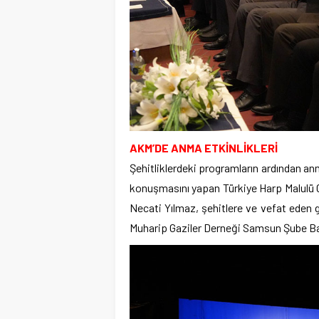
AKM’DE ANMA ETKİNLİKLERİ
Şehitliklerdeki programların ardından anm
konuşmasını yapan Türkiye Harp Malulü 
Necati Yılmaz, şehitlere ve vefat eden g
Muharip Gaziler Derneği Samsun Şube Başk