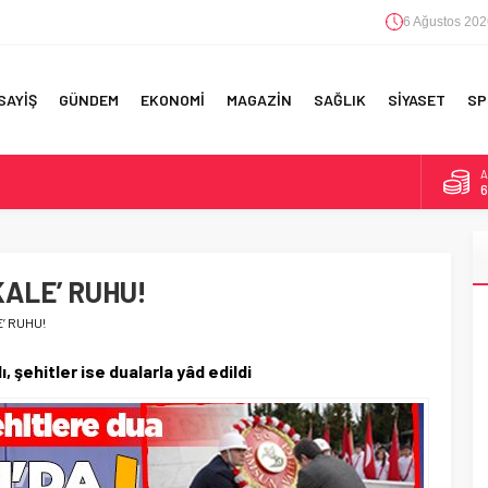
6 Ağustos 202
SAYİŞ
GÜNDEM
EKONOMİ
MAGAZİN
SAĞLIK
SİYASET
SP
A
6
F 5’İNCİLİK!
B
1
IN!’
ALE’ RUHU!
D
4
 YAPILAN EN BÜYÜK HATALAR
’ RUHU!
E
5
 şehitler ise dualarla yâd edildi