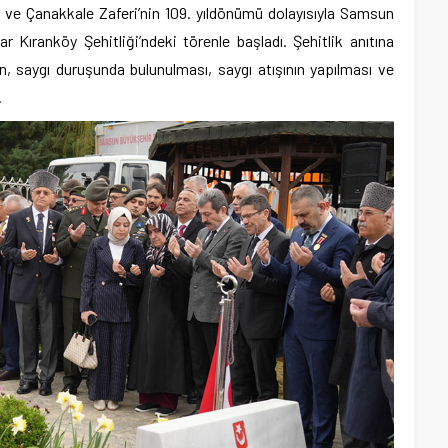
ve Çanakkale Zaferi’nin 109. yıldönümü dolayısıyla Samsun
r Kıranköy Şehitliği’ndeki törenle başladı. Şehitlik anıtına
en, saygı duruşunda bulunulması, saygı atışının yapılması ve
.