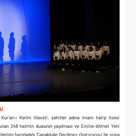
U
Kur’an-ı Kerim tilaveti, şehitler adına imam hatip lisesi
 okunan 248 hatmin duasının yapılması ve Emine-Ahmet Yeni
erinin hazırladığı ‘Çanakkale Geçilmez Oratoryosu’ ile sona