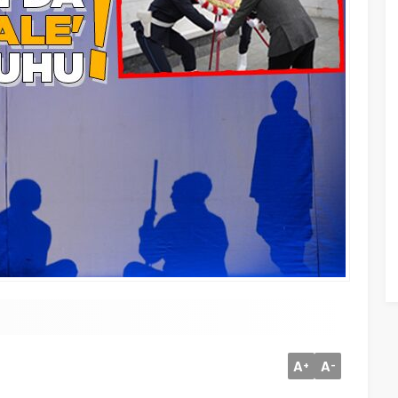
A
A
+
-