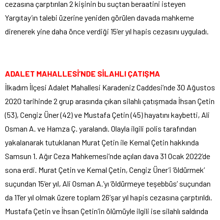
cezasına çarptırılan 2 kişinin bu suçtan beraatini isteyen
Yargıtay’ın talebi üzerine yeniden görülen davada mahkeme
direnerek yine daha önce verdiği 15’er yıl hapis cezasını uyguladı.
ADALET MAHALLESİ’NDE SİLAHLI ÇATIŞMA
İlkadım İlçesi Adalet Mahallesi Karadeniz Caddesi’nde 30 Ağustos
2020 tarihinde 2 grup arasında çıkan silahlı çatışmada İhsan Çetin
(53), Cengiz Üner (42) ve Mustafa Çetin (45) hayatını kaybetti, Ali
Osman A. ve Hamza Ç. yaralandı. Olayla ilgili polis tarafından
yakalanarak tutuklanan Murat Çetin ile Kemal Çetin hakkında
Samsun 1. Ağır Ceza Mahkemesi’nde açılan dava 31 Ocak 2022’de
sona erdi. Murat Çetin ve Kemal Çetin, Cengiz Üner’i ‘öldürmek’
suçundan 15’er yıl, Ali Osman A.’yı ‘öldürmeye teşebbüs’ suçundan
da 11’er yıl olmak üzere toplam 26’şar yıl hapis cezasına çarptırıldı.
Mustafa Çetin ve İhsan Çetin’in ölümüyle ilgili ise silahlı saldırıda