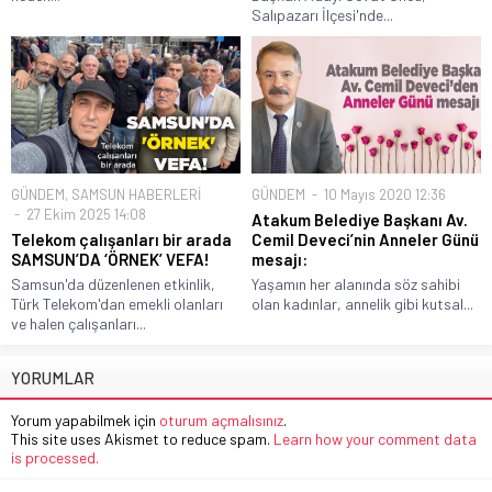
Salıpazarı İlçesi'nde...
GÜNDEM
,
SAMSUN HABERLERİ
GÜNDEM
10 Mayıs 2020 12:36
27 Ekim 2025 14:08
Atakum Belediye Başkanı Av.
Telekom çalışanları bir arada
Cemil Deveci’nin Anneler Günü
SAMSUN’DA ‘ÖRNEK’ VEFA!
mesajı:
Samsun'da düzenlenen etkinlik,
Yaşamın her alanında söz sahibi
Türk Telekom'dan emekli olanları
olan kadınlar, annelik gibi kutsal...
ve halen çalışanları...
YORUMLAR
Yorum yapabilmek için
oturum açmalısınız
.
This site uses Akismet to reduce spam.
Learn how your comment data
is processed.