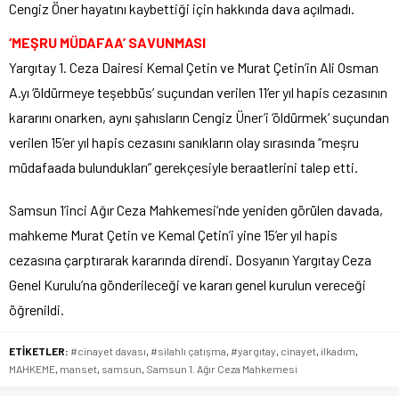
Cengiz Öner hayatını kaybettiği için hakkında dava açılmadı.
‘MEŞRU MÜDAFAA’ SAVUNMASI
Yargıtay 1. Ceza Dairesi Kemal Çetin ve Murat Çetin’in Ali Osman
A.yı ‘öldürmeye teşebbüs’ suçundan verilen 11’er yıl hapis cezasının
kararını onarken, aynı şahısların Cengiz Üner’i ‘öldürmek’ suçundan
verilen 15’er yıl hapis cezasını sanıkların olay sırasında “meşru
müdafaada bulundukları” gerekçesiyle beraatlerini talep etti.
Samsun 1’inci Ağır Ceza Mahkemesi’nde yeniden görülen davada,
mahkeme Murat Çetin ve Kemal Çetin’i yine 15’er yıl hapis
cezasına çarptırarak kararında direndi. Dosyanın Yargıtay Ceza
Genel Kurulu’na gönderileceği ve kararı genel kurulun vereceği
öğrenildi.
ETİKETLER:
#cinayet davası
,
#silahlı çatışma
,
#yargıtay
,
cinayet
,
ilkadım
,
MAHKEME
,
manset
,
samsun
,
Samsun 1. Ağır Ceza Mahkemesi