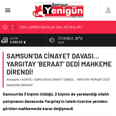
‘SAFLARIMIZI DAHA DA SIKLAŞTIRALIM!..’
SAMSUN’DA ‘DOSTLUK’ GÖSTERİSİ!
İSTANBUL
31°C
ALTIN
6.680,93
BİR SAMSUN KLASİĞİ!
AÇIK
SAMSUN’DA DENİZ FACİASI!
BİST
SAMSUN’DA CİNAYET DAVASI…
13.795,57
LÖSEV’İN KAHRAMANLARI!
YARGITAY ‘BERAAT’ DEDİ MAHKEME
DOLAR
47,7189
DİRENDİ!
EURO
Anasayfa
»
ASAYİŞ
»
SAMSUN’DA CİNAYET DAVASI… YARGITAY ‘BERAAT’ DEDİ
55,2097
MAHKEME DİRENDİ!
Samsun’da 3 kişinin öldüğü, 2 kişinin de yaralandığı silahlı
çatışmanın davasında Yargıtay’ın talebi üzerine yeniden
görülen mahkemede karar değişmedi