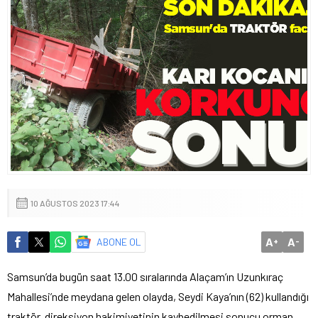
10 AĞUSTOS 2023 17:44
A
A
ABONE OL
+
-
Samsun’da bugün saat 13.00 sıralarında Alaçam’ın Uzunkıraç
Mahallesi’nde meydana gelen olayda, Seydi Kaya’nın (62) kullandığı
traktör, direksiyon hakimiyetinin kaybedilmesi sonucu orman