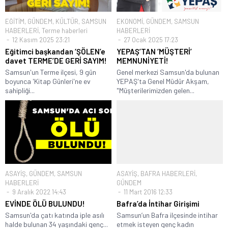
EĞİTİM
,
GÜNDEM
,
KÜLTÜR
,
SAMSUN
EKONOMİ
,
GÜNDEM
,
SAMSUN
HABERLERİ
,
Terme haberleri
HABERLERİ
12 Kasım 2025 23:21
27 Ocak 2025 17:23
Eğitimci başkandan ‘ŞÖLEN’e
YEPAŞ’TAN ‘MÜŞTERİ’
davet TERME’DE GERİ SAYIM!
MEMNUNİYETİ!
Samsun'un Terme ilçesi, 9 gün
Genel merkezi Samsun'da bulunan
boyunca 'Kitap Günleri'ne ev
YEPAŞ'ta Genel Müdür Akşam,
sahipliği...
"Müşterilerimizden gelen...
ASAYİŞ
,
GÜNDEM
,
SAMSUN
ASAYİŞ
,
BAFRA HABERLERİ
,
HABERLERİ
GÜNDEM
9 Aralık 2022 14:43
11 Mart 2016 12:33
EVİNDE ÖLÜ BULUNDU!
Bafra’da İntihar Girişimi
Samsun'da çatı katında iple asılı
Samsun’un Bafra ilçesinde intihar
halde bulunan 34 yaşındaki genç...
etmek isteyen genç kadın