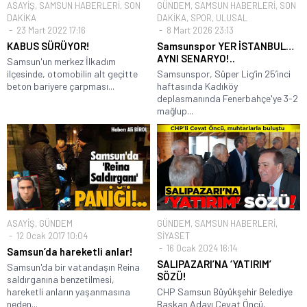
ASAYİŞ
,
SAMSUN HABERLERİ
,
SON
GÜNDEM
,
SAMSUN HABERLERİ
,
SON
DAKİKA
DAKİKA
,
SPOR
,
ULUSAL
23 Mart 2022 17:16
8 Mart 2026 23:13
KABUS SÜRÜYOR!
Samsunspor YER İSTANBUL…
AYNI SENARYO!..
Samsun'un merkez İlkadım
ilçesinde, otomobilin alt geçitte
Samsunspor, Süper Lig’in 25’inci
beton bariyere çarpması...
haftasında Kadıköy
deplasmanında Fenerbahçe'ye 3-2
mağlup...
ASAYİŞ
,
GÜNDEM
GÜNDEM
,
SAMSUN HABERLERİ
,
12 Ocak 2017 10:04
SİYASET
16 Ocak 2024 16:14
Samsun’da hareketli anlar!
SALIPAZARI’NA ‘YATIRIM’
Samsun'da bir vatandaşın Reina
SÖZÜ!
saldırganına benzetilmesi,
hareketli anların yaşanmasına
CHP Samsun Büyükşehir Belediye
neden...
Başkan Adayı Cevat Öncü,