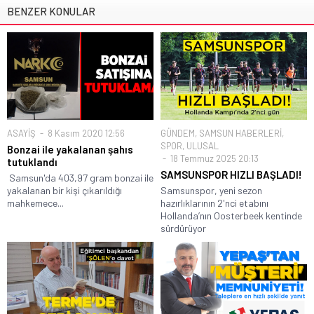
BENZER KONULAR
ASAYİŞ
8 Kasım 2020 12:56
GÜNDEM
,
SAMSUN HABERLERİ
,
SPOR
,
ULUSAL
Bonzai ile yakalanan şahıs
18 Temmuz 2025 20:13
tutuklandı
SAMSUNSPOR HIZLI BAŞLADI!
Samsun'da 403,97 gram bonzai ile
yakalanan bir kişi çıkarıldığı
Samsunspor, yeni sezon
mahkemece...
hazırlıklarının 2'nci etabını
Hollanda’nın Oosterbeek kentinde
sürdürüyor