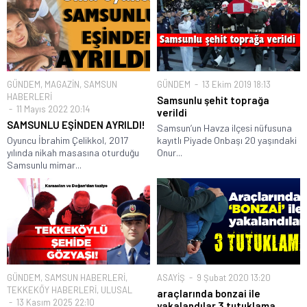
GÜNDEM
,
MAGAZİN
,
SAMSUN
GÜNDEM
13 Ekim 2019 18:13
HABERLERİ
Samsunlu şehit toprağa
11 Mayıs 2022 20:14
verildi
SAMSUNLU EŞİNDEN AYRILDI!
Samsun’un Havza ilçesi nüfusuna
Oyuncu İbrahim Çelikkol, 2017
kayıtlı Piyade Onbaşı 20 yaşındaki
yılında nikah masasına oturduğu
Onur...
Samsunlu mimar...
GÜNDEM
,
SAMSUN HABERLERİ
,
ASAYİŞ
9 Şubat 2020 13:20
TEKKEKÖY HABERLERİ
,
ULUSAL
araçlarında bonzai ile
13 Kasım 2025 22:10
yakalandılar 3 tutuklama