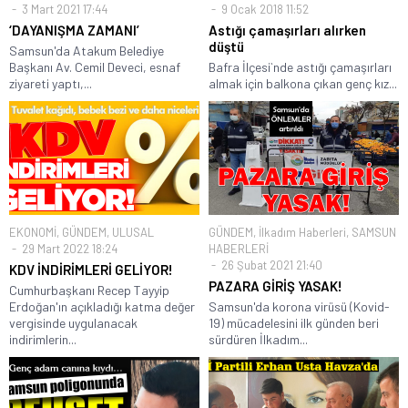
3 Mart 2021 17:44
9 Ocak 2018 11:52
‘DAYANIŞMA ZAMANI’
Astığı çamaşırları alırken
düştü
Samsun'da Atakum Belediye
Başkanı Av. Cemil Deveci, esnaf
Bafra İlçesi`nde astığı çamaşırları
ziyareti yaptı,...
almak için balkona çıkan genç kız...
EKONOMİ
,
GÜNDEM
,
ULUSAL
GÜNDEM
,
İlkadım Haberleri
,
SAMSUN
29 Mart 2022 18:24
HABERLERİ
26 Şubat 2021 21:40
KDV İNDİRİMLERİ GELİYOR!
PAZARA GİRİŞ YASAK!
Cumhurbaşkanı Recep Tayyip
Erdoğan'ın açıkladığı katma değer
Samsun'da korona virüsü (Kovid-
vergisinde uygulanacak
19) mücadelesini ilk günden beri
indirimlerin...
sürdüren İlkadım...