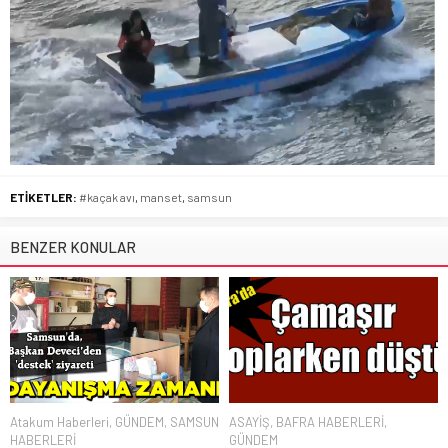
ETİKETLER:
#kaçak avı
,
manset
,
samsun
BENZER KONULAR
Atakum Haberleri
,
GÜNDEM
,
SAMSUN
ASAYİŞ
,
BAFRA HABERLERİ
,
HABERLERİ
GÜNDEM