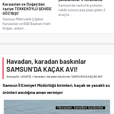
Karaaslan ve Doğan’dan
Samsun'da narkotik polisinin
taziye TEKKEKÖYLÜ ŞEHİDE
takibi sonucu peş peşe giden 2
GÖZYAŞI!
araçta...
Samsun Milletvekili Çiğdem
Karaaslan ve BŞB Başkanı Halit
Doğan, askeri...
Havadan, karadan baskınlar
SAMSUN’DA KAÇAK AVI!
Anasayfa
»
ASAYİŞ
»
Havadan, karadan baskınlar SAMSUN’DA KAÇAK AVI!
Samsun İl Emniyet Müdürlüğü birimleri, kaçak ve yasaklı su
ürünleri avcılığına aman vermiyor