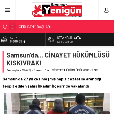
GERİ SAYIM BAŞLADI
SAMSUNSPOR’DA HEDEF 5’İNCİLİK!
İSTANBUL
31°C
ALTIN
6.660,55
‘BAFRA’YA YATIRIM YAPIN!’
AZ BULUTLU
İŞTE FINDIK FİYATI!
BİST
Samsun’da… CİNAYET HÜKÜMLÜSÜ
13.779,39
YÖNETİCİ SEÇERKEN YAPILAN EN BÜYÜK HATALAR
KISKIVRAK!
DOLAR
47,7111
Anasayfa
»
ASAYİŞ
»
Samsun’da… CİNAYET HÜKÜMLÜSÜ KISKIVRAK!
EURO
Samsun’da 27 yıl kesinleşmiş hapis cezası ile arandığı
55,1881
tespit edilen şahıs İlkadım İlçesi’nde yakalandı