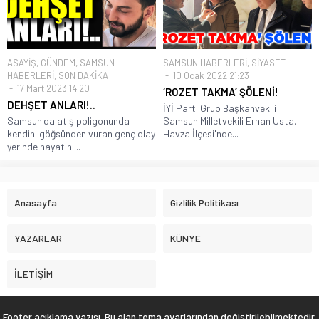
ASAYİŞ
,
GÜNDEM
,
SAMSUN
SAMSUN HABERLERİ
,
SİYASET
HABERLERİ
,
SON DAKİKA
10 Ocak 2022 21:23
17 Mart 2023 14:20
‘ROZET TAKMA’ ŞÖLENİ!
DEHŞET ANLARI!..
İYİ Parti Grup Başkanvekili
Samsun'da atış poligonunda
Samsun Milletvekili Erhan Usta,
kendini göğsünden vuran genç olay
Havza İlçesi'nde...
yerinde hayatını...
Anasayfa
Gizlilik Politikası
YAZARLAR
KÜNYE
İLETİŞİM
Footer açıklama yazısı. Bu alan tema ayarlarından değiştirilebilmektedir.