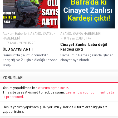
Atakum Haberleri
,
ASAYİŞ
,
SAMSUN
ASAYİŞ
,
BAFRA HABERLERİ
HABERLERİ
6 Nisan 2019 01:44
17 Aralık 2020 15:20
Cinayet Zanlısı baba değil
ÖLÜ SAYISI ARTTI!
kardeşi çıktı
Samsun’da çalıntı otomobilin
Samsun’un Bafra ilçesinde işlenen
karıştığı ve 2 kişinin öldüğü kazada
cinayet aydınlandı.
araç...
YORUMLAR
Yorum yapabilmek için
oturum açmalısınız
.
This site uses Akismet to reduce spam.
Learn how your comment data
is processed.
Henüz yorum yapılmamış. İlk yorumu yukarıdaki form aracılığıyla siz
yapabilirsiniz.