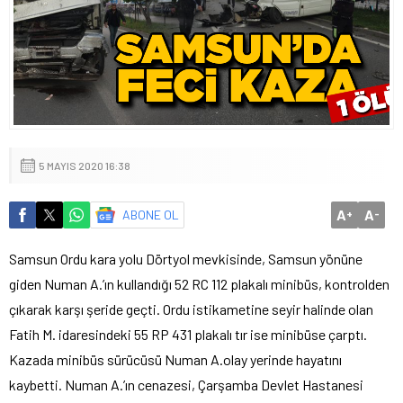
5 MAYIS 2020 16:38
A
A
ABONE OL
+
-
Samsun Ordu kara yolu Dörtyol mevkisinde, Samsun yönüne
giden Numan A.’ın kullandığı 52 RC 112 plakalı minibüs, kontrolden
çıkarak karşı şeride geçti. Ordu istikametine seyir halinde olan
Fatih M. idaresindeki 55 RP 431 plakalı tır ise minibüse çarptı.
Kazada minibüs sürücüsü Numan A.olay yerinde hayatını
kaybetti. Numan A.’ın cenazesi, Çarşamba Devlet Hastanesi