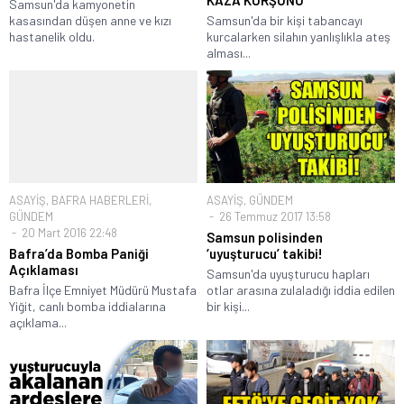
Samsun'da kamyonetin
kasasından düşen anne ve kızı
Samsun'da bir kişi tabancayı
hastanelik oldu.
kurcalarken silahın yanlışlıkla ateş
alması...
ASAYİŞ
,
BAFRA HABERLERİ
,
ASAYİŞ
,
GÜNDEM
GÜNDEM
26 Temmuz 2017 13:58
20 Mart 2016 22:48
Samsun polisinden
Bafra’da Bomba Paniği
‘uyuşturucu’ takibi!
Açıklaması
Samsun'da uyuşturucu hapları
Bafra İlçe Emniyet Müdürü Mustafa
otlar arasına zulaladığı iddia edilen
Yiğit, canlı bomba iddialarına
bir kişi...
açıklama...