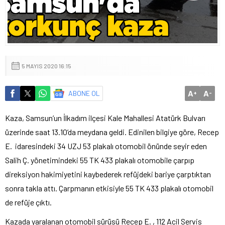
5 MAYIS 2020 16:15
A
A
ABONE OL
+
-
Kaza, Samsun’un İlkadım ilçesi Kale Mahallesi Atatürk Bulvarı
üzerinde saat 13.10’da meydana geldi. Edinilen bilgiye göre, Recep
E. idaresindeki 34 UZJ 53 plakalı otomobil önünde seyir eden
Salih Ç. yönetimindeki 55 TK 433 plakalı otomobile çarpıp
direksiyon hakimiyetini kaybederek refüjdeki bariye çarptıktan
sonra takla attı. Çarpmanın etkisiyle 55 TK 433 plakalı otomobil
de refüje çıktı.
Kazada yaralanan otomobil sürüsü Recep E. , 112 Acil Servis