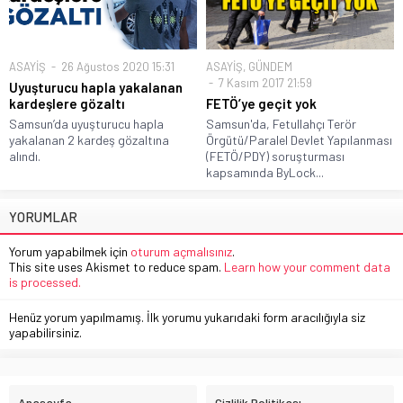
ASAYİŞ
26 Ağustos 2020 15:31
ASAYİŞ
,
GÜNDEM
7 Kasım 2017 21:59
Uyuşturucu hapla yakalanan
kardeşlere gözaltı
FETÖ’ye geçit yok
Samsun’da uyuşturucu hapla
Samsun'da, Fetullahçı Terör
yakalanan 2 kardeş gözaltına
Örgütü/Paralel Devlet Yapılanması
alındı.
(FETÖ/PDY) soruşturması
kapsamında ByLock...
YORUMLAR
Yorum yapabilmek için
oturum açmalısınız
.
This site uses Akismet to reduce spam.
Learn how your comment data
is processed.
Henüz yorum yapılmamış. İlk yorumu yukarıdaki form aracılığıyla siz
yapabilirsiniz.
Anasayfa
Gizlilik Politikası