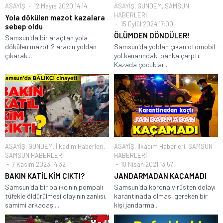
ASAYİŞ
12 Mayıs 2020 14:14
ASAYİŞ
,
GÜNDEM
,
SAMSUN
HABERLERİ
Yola dökülen mazot kazalara
15 Eylül 2024 17:00
sebep oldu
ÖLÜMDEN DÖNDÜLER!
Samsun'da bir araçtan yola
dökülen mazot 2 aracın yoldan
Samsun'da yoldan çıkan otomobil
çıkarak...
yol kenarındaki banka çarptı.
Kazada çocuklar...
ASAYİŞ
,
GÜNDEM
,
İlkadım Haberleri
,
ASAYİŞ
,
İlkadım Haberleri
,
SAMSUN
SAMSUN HABERLERİ
HABERLERİ
7 Kasım 2023 14:32
18 Nisan 2021 13:57
BAKIN KATİL KİM ÇIKTI?
JANDARMADAN KAÇAMADI
Samsun'da bir balıkçının pompalı
Samsun'da korona virüsten dolayı
tüfekle öldürülmesi olayının zanlısı,
karantinada olması gereken bir
samimi arkadaşı...
kişi jandarma...