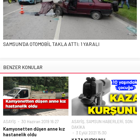
SAMSUN’DA OTOMOBİL TAKLA ATTI: 1 YARALI
BENZER KONULAR
ASAYİŞ
30 Haziran 2019 16:27
ASAYİŞ
,
SAMSUN HABERLERİ
,
SON
DAKİKA
Kamyonetten düşen anne kız
3 Eylül 2021 15:30
hastanelik oldu
KAZA KURŞUNU