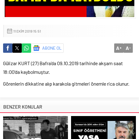
11 EKIM 2019 15:51
A
A
ABONE OL
+
-
Gülizar KURT (27) Bafra’da 09.10.2019 tarihinde akşam saat
18:00’da kaybolmuştur.
Görenlerin dikkatine alıp karakola gitmeleri önemle rica olunur.
BENZER KONULAR