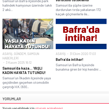
Samsun'un Bafra ilçesinde park
halindeki kamyonun üzerinde takılı
Samsun'da şüphe üzerine
2 akü...
durdurulan tırda yakalanan 172
kaçak göçmenlerle ile...
ASAYİŞ
,
GÜNDEM
,
SAMSUN
ASAYİŞ
31 Ekim 2020 17:03
HABERLERİ
Bafra’da intihar!
3 Kasım 2025 16:12
Samsun'un Bafra ilçesinde
Samsun’da kaza… YAŞLI
bunalıma giren bir kişi kendini ...
KADIN HAYATA TUTUNDU!
Samsun'un İlkadım ilçesinde yaya
geçidinden geçerken otomobilin
çarptığı H.K. (69)...
YORUMLAR
Yorum yapabilmek için
oturum açmalısınız
.