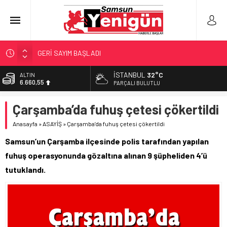
GERİ SAYIM BAŞLADI
SAMSUNSPOR’DA HEDEF 5’İNCİLİK!
İSTANBUL
32°C
ALTIN
6.660,55
‘BAFRA’YA YATIRIM YAPIN!’
PARÇALI BULUTLU
İŞTE FINDIK FİYATI!
BİST
Çarşamba’da fuhuş çetesi çökertildi
13.779,39
YÖNETİCİ SEÇERKEN YAPILAN EN BÜYÜK HATALAR
Anasayfa
»
ASAYİŞ
»
Çarşamba’da fuhuş çetesi çökertildi
DOLAR
47,7111
Samsun’un Çarşamba ilçesinde polis tarafından yapılan
EURO
fuhuş operasyonunda gözaltına alınan 9 şüpheliden 4’ü
55,1881
tutuklandı.