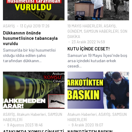
ASAYİŞ
13 Eylül 2019 17:26
19 MAYIS HABERLERİ
,
ASAYİŞ
,
GÜNDEM
,
SAMSUN HABERLERİ
,
SON
Dükkanının önünde
DAKİKA
husumetlisince tabancayla
23 Aralık 2022 14:59
vuruldu
KUTU İÇİNDE CESET!
Samsun’da bir kişi husumetlisi
olduğu iddia edilen şahıs
Samsun'un 19 Mayıs İlçesi'nde boş
tarafından dükkanın...
arsa içindeki kutudan erkek
cesedi...
ASAYİŞ
,
Atakum Haberleri
,
SAMSUN
Atakum Haberleri
,
ASAYİŞ
,
SAMSUN
HABERLERİ
HABERLERİ
9 Ağustos 2023 18:46
9 Aralık 2020 19:07
ATAKUM’DA ‘KOMŞU’ CİNAYETİ
NARKOTİKTEN BASKIN