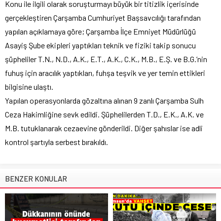
Konu ile ilgili olarak soruşturmayı büyük bir titizlik içerisinde
gerçekleştiren Çarşamba Cumhuriyet Başsavcılığı tarafından
yapılan açıklamaya göre; Çarşamba İlçe Emniyet Müdürlüğü
Asayiş Şube ekipleri yaptıkları teknik ve fiziki takip sonucu
şüpheliler T.N., N.D., A.K., E.T., A.K., C.K., M.B., E.Ş. ve B.G.’nin
fuhuş için aracılık yaptıkları, fuhşa teşvik ve yer temin ettikleri
bilgisine ulaştı.
Yapılan operasyonlarda gözaltına alınan 9 zanlı Çarşamba Sulh
Ceza Hakimliğine sevk edildi. Şüphelilerden T.D., E.K., A.K. ve
M.B. tutuklanarak cezaevine gönderildi. Diğer şahıslar ise adli
kontrol şartıyla serbest bırakıldı.
BENZER KONULAR