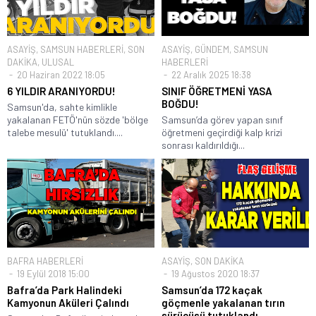
ASAYİŞ
,
SAMSUN HABERLERİ
,
SON
ASAYİŞ
,
GÜNDEM
,
SAMSUN
DAKİKA
,
ULUSAL
HABERLERİ
20 Haziran 2022 18:05
22 Aralık 2025 18:38
6 YILDIR ARANIYORDU!
SINIF ÖĞRETMENİ YASA
BOĞDU!
Samsun'da, sahte kimlikle
yakalanan FETÖ'nün sözde 'bölge
Samsun’da görev yapan sınıf
talebe mesulü' tutuklandı....
öğretmeni geçirdiği kalp krizi
sonrası kaldırıldığı...
BAFRA HABERLERİ
ASAYİŞ
,
SON DAKİKA
19 Eylül 2018 15:00
19 Ağustos 2020 18:37
Bafra’da Park Halindeki
Samsun’da 172 kaçak
Kamyonun Aküleri Çalındı
göçmenle yakalanan tırın
sürücüsü tutuklandı