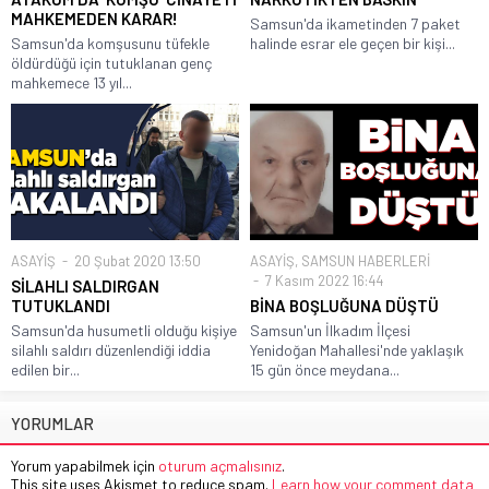
MAHKEMEDEN KARAR!
Samsun'da ikametinden 7 paket
Samsun'da komşusunu tüfekle
halinde esrar ele geçen bir kişi...
öldürdüğü için tutuklanan genç
mahkemece 13 yıl...
ASAYİŞ
20 Şubat 2020 13:50
ASAYİŞ
,
SAMSUN HABERLERİ
7 Kasım 2022 16:44
SİLAHLI SALDIRGAN
TUTUKLANDI
BİNA BOŞLUĞUNA DÜŞTÜ
Samsun'da husumetli olduğu kişiye
Samsun'un İlkadım İlçesi
silahlı saldırı düzenlendiği iddia
Yenidoğan Mahallesi'nde yaklaşık
edilen bir...
15 gün önce meydana...
YORUMLAR
Yorum yapabilmek için
oturum açmalısınız
.
This site uses Akismet to reduce spam.
Learn how your comment data