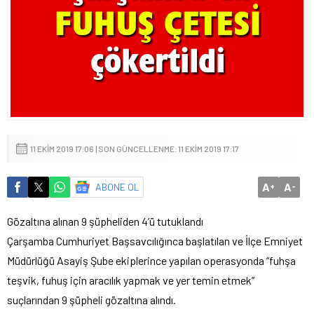
11 EKIM 2019 17:06 | SON GÜNCELLENME: 11 EKIM 2019 17:17
A
A
ABONE OL
+
-
Gözaltına alınan 9 şüpheliden 4’ü tutuklandı
Çarşamba Cumhuriyet Başsavcılığınca başlatılan ve İlçe Emniyet
Müdürlüğü Asayiş Şube ekiplerince yapılan operasyonda “fuhşa
teşvik, fuhuş için aracılık yapmak ve yer temin etmek”
suçlarından 9 şüpheli gözaltına alındı.