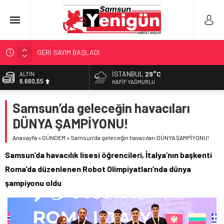
GERİ SAYIM BAŞLADI
SAMSUNSPOR’DA HEDEF 5’İNCİLİK!
İSTANBUL
29°C
‘BAFRA’YA YATIRIM YAPIN!’
BİST
13.779,39
HAFIF YAĞMURLU
İŞTE FINDIK FİYATI!
DOLAR
Samsun’da geleceğin havacıları
YÖNETİCİ SEÇERKEN YAPILAN EN BÜYÜK HATALAR
47,7111
DÜNYA ŞAMPİYONU!
EURO
55,1881
Anasayfa
»
GÜNDEM
»
Samsun’da geleceğin havacıları DÜNYA ŞAMPİYONU!
ALTIN
Samsun’da havacılık lisesi öğrencileri, İtalya’nın başkenti
6.660,55
Roma’da düzenlenen Robot Olimpiyatları’nda dünya
şampiyonu oldu