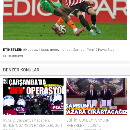
ETİKETLER:
#Musaba
,
#tatsız gece
,
manset
,
Samsun Yeni 19 Mayıs Stadı
,
samsunspor
BENZER KONULAR
ASAYİŞ
,
Çarşamba haberleri
,
EĞİTİM
,
GÜNDEM
,
SAMSUN
GÜNDEM
,
SAMSUN HABERLERİ
,
SON
HABERLERİ
,
ULUSAL