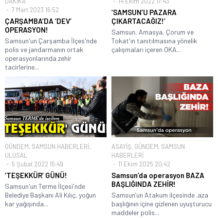
DAKİKA
14 Ekim 2022 17:43
7 Mart 2023 16:52
‘SAMSUN’U PAZARA
ÇARŞAMBA’DA ‘DEV’
ÇIKARTACAĞIZ!’
OPERASYON!
Samsun, Amasya, Çorum ve
Samsun'un Çarşamba İlçes'nde
Tokat'ın tanıtılmasına yönelik
polis ve jandarmanın ortak
çalışmaları içeren OKA...
operasyonlarında zehir
tacirlerine...
GÜNDEM
,
SAMSUN HABERLERİ
,
ASAYİŞ
,
GÜNDEM
,
SAMSUN
ULUSAL
HABERLERİ
5 Şubat 2022 15:49
11 Ekim 2025 20:42
‘TEŞEKKÜR’ GÜNÜ!
Samsun’da operasyon BAZA
BAŞLIĞINDA ZEHİR!
Samsun'un Terme İlçesi'nde
Belediye Başkanı Ali Kılıç, yoğun
Samsun’un Atakum ilçesinde .aza
kar yağışında...
başlığının içine gizlenen uyuşturucu
maddeler polis...