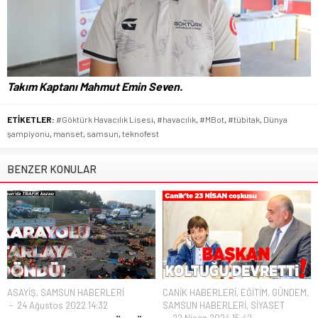
Takım Kaptanı Mahmut Emin Seven.
ETİKETLER:
#Göktürk Havacılık Lisesi
,
#havacılık
,
#MBot
,
#tübitak
,
Dünya
şampiyonu
,
manset
,
samsun
,
teknofest
BENZER KONULAR
ASAYİŞ
,
SAMSUN HABERLERİ
CANİK HABERLERİ
,
EĞİTİM
,
GÜNDEM
,
24 Ağustos 2022 14:32
SAMSUN HABERLERİ
,
SİYASET