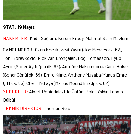
STAT: 19 Mayıs
HAKEMLER
: Kadir Sağlam, Kerem Ersoy, Mehmet Salih Mazlum
SAMSUNSPOR: Okan Kocuk, Zeki Yavru (Joe Mendes dk. 62),
Toni Borevkovic, Rick van Drongelen, Logi Tomasson, Eyüp
Aydın (Soner Aydoğdu dk. 62), Antoine Makoumbou, Carlo Holse
(Soner Gönül dk. 89), Emre Kılınç, Anthony Musaba (Yunus Emre
Çift dk. 85), Cherif Ndiaye (Marius Moundilmadji dk. 62)
YEDEKLER:
Albert Posiadala, Efe Üstün, Polat Yaldır, Tahsin
Bülbül
TEKNİK DİREKTÖR:
Thomas Reis