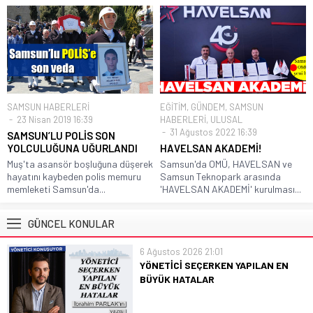
SAMSUN HABERLERİ
EĞİTİM
,
GÜNDEM
,
SAMSUN
23 Nisan 2019 16:39
HABERLERİ
,
ULUSAL
31 Ağustos 2022 16:39
SAMSUN’LU POLİS SON
YOLCULUĞUNA UĞURLANDI
HAVELSAN AKADEMİ!
Muş'ta asansör boşluğuna düşerek
Samsun'da OMÜ, HAVELSAN ve
hayatını kaybeden polis memuru
Samsun Teknopark arasında
memleketi Samsun'da...
'HAVELSAN AKADEMİ' kurulması...
GÜNCEL KONULAR
6 Ağustos 2026 21:01
YÖNETİCİ SEÇERKEN YAPILAN EN
BÜYÜK HATALAR
Her yıl binlerce apartman ve site genel
kurulunda aynı sahne yaşanıyor.