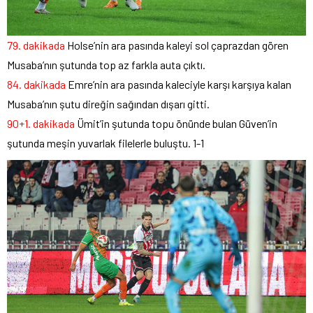
79. dakikada
Holse’nin ara pasında kaleyi sol çaprazdan gören
Musaba’nın şutunda top az farkla auta çıktı.
84. dakikada
Emre’nin ara pasında kaleciyle karşı karşıya kalan
Musaba’nın şutu direğin sağından dışarı gitti.
90+1. dakikada
Ümit’in şutunda topu önünde bulan Güven’in
şutunda meşin yuvarlak filelerle buluştu. 1-1