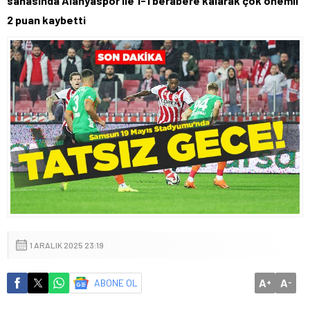
sahasında Alanyaspor ile 1-1 berabere kalarak çok önemli
2 puan kaybetti
1 ARALIK 2025 23:19
A
A
ABONE OL
+
-