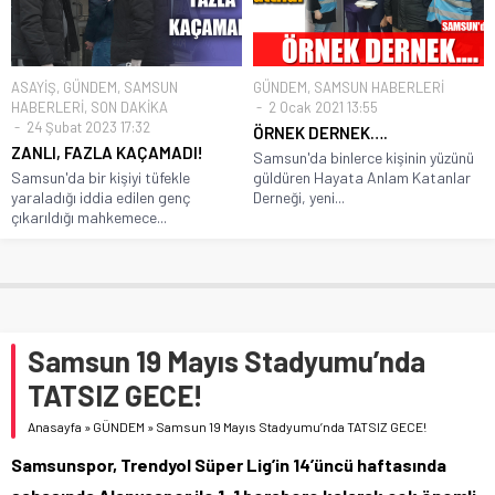
ASAYİŞ
,
GÜNDEM
,
SAMSUN
GÜNDEM
,
SAMSUN HABERLERİ
HABERLERİ
,
SON DAKİKA
2 Ocak 2021 13:55
24 Şubat 2023 17:32
ÖRNEK DERNEK….
ZANLI, FAZLA KAÇAMADI!
Samsun'da binlerce kişinin yüzünü
Samsun'da bir kişiyi tüfekle
güldüren Hayata Anlam Katanlar
yaraladığı iddia edilen genç
Derneği, yeni...
çıkarıldığı mahkemece...
Samsun 19 Mayıs Stadyumu’nda
TATSIZ GECE!
Anasayfa
»
GÜNDEM
»
Samsun 19 Mayıs Stadyumu’nda TATSIZ GECE!
Samsunspor, Trendyol Süper Lig’in 14’üncü haftasında