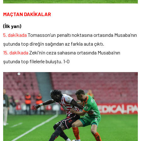
MAÇTAN DAKİKALAR
(İlk yarı)
5. dakikada
Tomasson’un penaltı noktasına ortasında Musaba’nın
şutunda top direğin sağından az farkla auta çıktı.
15. dakikada
Zeki’nin ceza sahasına ortasında Musaba’nın
şutunda top filelerle buluştu. 1-0