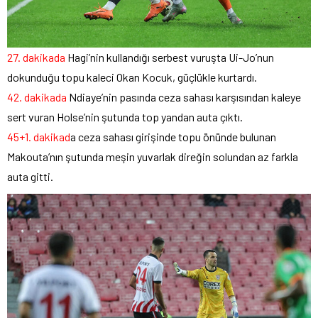
27. dakikada
Hagi’nin kullandığı serbest vuruşta Ui-Jo’nun
dokunduğu topu kaleci Okan Kocuk, güçlükle kurtardı.
42. dakikada
Ndiaye’nin pasında ceza sahası karşısından kaleye
sert vuran Holse’nin şutunda top yandan auta çıktı.
45+1. dakikad
a ceza sahası girişinde topu önünde bulunan
Makouta’nın şutunda meşin yuvarlak direğin solundan az farkla
auta gitti.