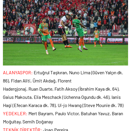
ALANYASPOR:
Ertuğrul Taşkıran, Nuno Lima (Güven Yalçın dk.
86), Fidan Aliti, Ümit Akdağ, Florent
Hadergjonaj, Ruan Duarte, Fatih Aksoy (İbrahim Kaya dk. 64),
Gaius Makouta, Elia Meschack (Uchenna Ogundu dk. 46), Ianis
Hagi (Efecan Karaca dk. 78), Ui-jo Hwang (Steve Mounie dk. 78)
YEDEKLER:
Mert Bayram, Paulo Victor, Batuhan Yavuz, Baran
Moğultay, Semih Doğanay
TEKNİK DİREKTÖR:
Joao Pereira