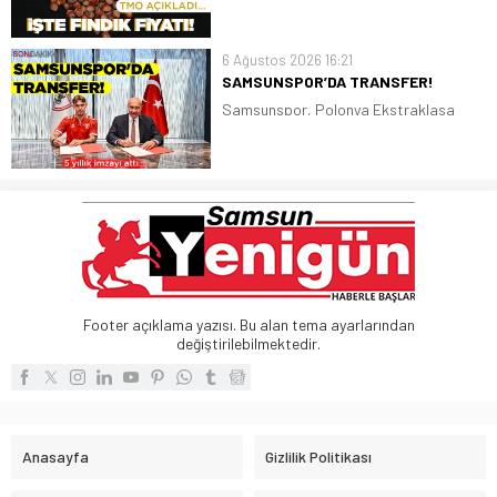
alım fiyatlarını belirledi. Giresun kalite
fındığın kilogram fiyatı 255 lira, Levant
kalite fındığın kilogram fiyatı ise 250
6 Ağustos 2026 16:21
lira oldu
SAMSUNSPOR’DA TRANSFER!
Samsunspor, Polonya Ekstraklasa
ekiplerinden Piast Gliwice forması giyen
Polonyalı stoper Igor Drapinski ile 5
yıllık sözleşme imzaladı
Footer açıklama yazısı. Bu alan tema ayarlarından
değiştirilebilmektedir.
Anasayfa
Gizlilik Politikası