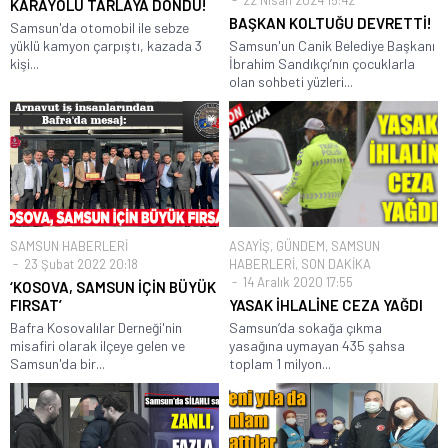
22 Nisan 2024 15:42
KARAYOLU TARLAYA DÖNDÜ!
BAŞKAN KOLTUĞU DEVRETTİ!
Samsun'da otomobil ile sebze
yüklü kamyon çarpıştı, kazada 3
Samsun'un Canik Belediye Başkanı
kişi...
İbrahim Sandıkçı’nın çocuklarla
olan sohbeti yüzleri...
SAMSUN HABERLERİ
ASAYİŞ
,
GÜNDEM
,
SAMSUN
23 Şubat 2022 20:18
HABERLERİ
,
SON DAKİKA
14 Aralık 2020 17:55
‘KOSOVA, SAMSUN İÇİN BÜYÜK
FIRSAT’
YASAK İHLALİNE CEZA YAĞDI
Bafra Kosovalılar Derneği'nin
Samsun’da sokağa çıkma
misafiri olarak ilçeye gelen ve
yasağına uymayan 435 şahsa
Samsun'da bir...
toplam 1 milyon...