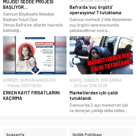
25 Temmuz 2017 16:27
MÜJDE! SEDDE PROJESİ
BAŞLIYOR…
Bafra’da ‘suç örgütü’
operasyonu! 7 tutuklama
Samsun Büyükşehir Belediye
Başkanı Yusuf Ziya
Samsun merkezli 2 ilde düzenlenen
Yılmaz,Bafra'nın yıllardır hasretle
suç örgütü operasyonunda
beklediği...
yakalandıktan sonra...
GÜNDEM
,
SAMSUN HABERLERİ
ASAYİŞ
,
GÜNDEM
,
SON DAKİKA
11 Nisan 2023 09:00
30 Ocak 2018 22:29
ERKEN KAYIT FIRSATLARINI
Marketlerden içki çaldı
KAÇIRMA
tutuklandı
Samsun'da 2 ayrı marketten içki
ve deterjan çaldığı iddia edilen...
Anasayfa
Gizlilik Politikası