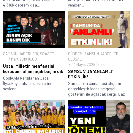
4.3'lük deprem kısa...
yeniden...
SAMSUN HABERLERİ
,
SİYASET
GÜNDEM
,
SAMSUN HABERLERİ
,
17 Mart 2019 16:00
ULUSAL
14 Mayıs 2026 18:52
Usta: Milletin menfaatini
korudum, alnım açık başım dik
SAMSUN’DA ‘ANLAMLI’
ETKİNLİK!
Coşkuyla karşılanan Usta,
İlyasköy mahalle sakinlerine
Samsun'da cumartesi akşamı
seslendi.
gerçekleştirilecek belgesel
gösterimi ile açılacak sergi, Gazi...