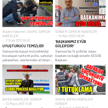
İlkadım Haberleri
,
ASAYİŞ
,
SAMSUN
GÜNDEM
,
SAMSUN HABERLERİ
HABERLERİ
14 Mart 2023 08:00
3 Ocak 2021 16:20
‘BAŞKANIMIZ EYÜB
UYUŞTURUCU TEMİZLİĞİ!
GÜLER’DİR!’
Samsun'da kaçan motosikletliyi
Samsun'da 14 şoförler odası
kovalayan narkotik polisi, şahısları
başkanı ve bağlı esnafın SESOB
yakalarken, üzerlerinden attıkları...
Başkanı...
BAFRA HABERLERİ
,
GÜNDEM
ASAYİŞ
,
BAFRA HABERLERİ
,
22 Mayıs 2017 17:28
GÜNDEM