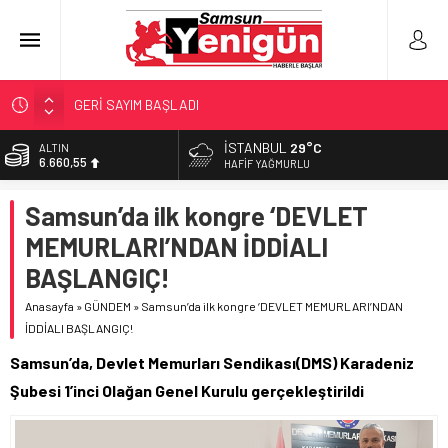
GERİ SAYIM BAŞLADI
SAMSUNSPOR’DA HEDEF 5’İNCİLİK!
İSTANBUL
29°C
ALTIN
6.660,55
‘BAFRA’YA YATIRIM YAPIN!’
HAFIF YAĞMURLU
İŞTE FINDIK FİYATI!
BİST
Samsun’da ilk kongre ‘DEVLET
13.779,39
YÖNETİCİ SEÇERKEN YAPILAN EN BÜYÜK HATALAR
MEMURLARI’NDAN İDDİALI
DOLAR
47,7111
BAŞLANGIÇ!
EURO
Anasayfa
»
GÜNDEM
»
Samsun’da ilk kongre ‘DEVLET MEMURLARI’NDAN
55,1881
İDDİALI BAŞLANGIÇ!
Samsun’da, Devlet Memurları Sendikası(DMS) Karadeniz
Şubesi 1’inci Olağan Genel Kurulu gerçekleştirildi