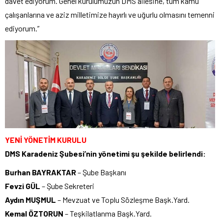
davet ediyorum. Genel kurulumuzun DMS ailesine, tüm kamu
çalışanlarına ve aziz milletimize hayırlı ve uğurlu olmasını temenni
ediyorum.”
YENİ YÖNETİM KURULU
DMS Karadeniz Şubesi’nin yönetimi şu şekilde belirlendi:
Burhan BAYRAKTAR
– Şube Başkanı
Fevzi GÜL
– Şube Sekreteri
Aydın MUŞMUL
– Mevzuat ve Toplu Sözleşme Başk.Yard.
Kemal ÖZTORUN
– Teşkilatlanma Başk.Yard.