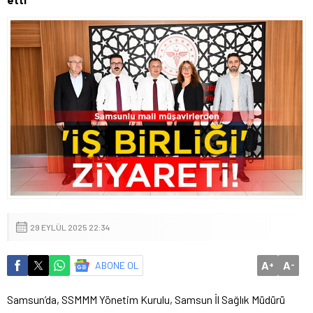
29 EYLÜL 2025 22:34
A
A
ABONE OL
+
-
Samsun’da, SSMMM Yönetim Kurulu, Samsun İl Sağlık Müdürü