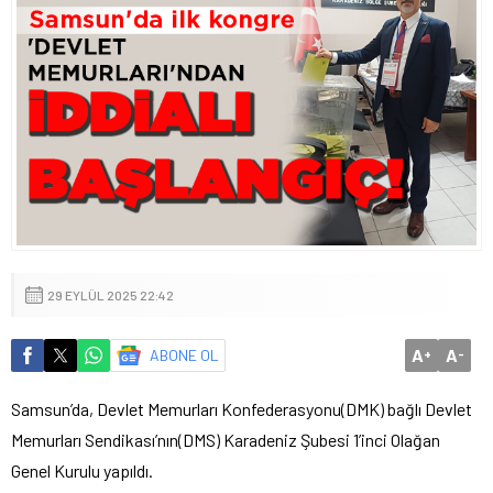
29 EYLÜL 2025 22:42
A
A
ABONE OL
+
-
Samsun’da, Devlet Memurları Konfederasyonu(DMK) bağlı Devlet
Memurları Sendikası’nın(DMS) Karadeniz Şubesi 1’inci Olağan
Genel Kurulu yapıldı.