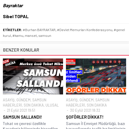
Bayraktar
Sibel TOPAL
ETİKETLER:
#Burhan BAYRAKTAR
,
#Devlet Memurları Konfederasyonu
,
#genel
kurul
,
#kamu
,
manset
,
samsun
BENZER KONULAR
ASAYİŞ
,
GÜNDEM
,
SAMSUN
ASAYİŞ
,
GÜNDEM
,
SAMSUN
HABERLERİ
,
SON DAKİKA
,
ULUSAL
HABERLERİ
,
SON DAKİKA
21 Eylül 2021 19:51
30 Eylül 2021 18:32
SAMSUN SALLANDI!
ŞOFÖRLER DİKKAT!
Tokat ve çevresi özellikle
Samsun İl Emniyet Müdürlüğü, bazı
Karadeniz bölgesinde hissedilen
karayollarında trafik hız limitlerinin