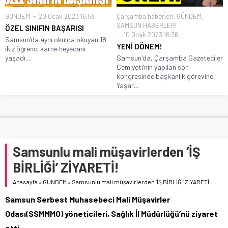
GÜNDEM
20 Ocak 2023 16:58
Çarşamba haberleri
,
GÜNDEM
,
SAMSUN HABERLERİ
ÖZEL SINIFIN BAŞARISI
10 Ocak 2023 16:36
Samsun’da aynı okulda okuyan 18
YENİ DÖNEM!
ikiz öğrenci karne heyecanı
yaşadı....
Samsun'da, Çarşamba Gazeteciler
Cemiyeti’nin yapılan son
kongresinde başkanlık görevine
Yaşar...
Samsunlu mali müşavirlerden ‘İŞ
BİRLİĞİ’ ZİYARETİ!
Anasayfa
»
GÜNDEM
»
Samsunlu mali müşavirlerden ‘İŞ BİRLİĞİ’ ZİYARETİ!
Samsun Serbest Muhasebeci Mali Müşavirler
Odası(SSMMMO) yöneticileri, Sağlık İl Müdürlüğü’nü ziyaret
etti