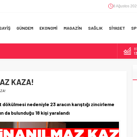
8 Ağustos 202
SAYİŞ
GÜNDEM
EKONOMİ
MAGAZİN
SAĞLIK
SİYASET
SP
D
F 5’İNCİLİK!
47
IN!’
E
5
 YAPILAN EN BÜYÜK HATALAR
AZ KAZA!
A
6
ZA!
B
1
dökülmesi nedeniyle 23 aracın karıştığı zincirleme
n da bulunduğu 18 kişi yaralandı