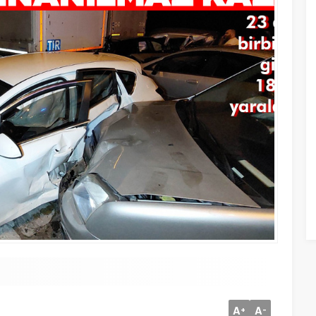
A
A
+
-