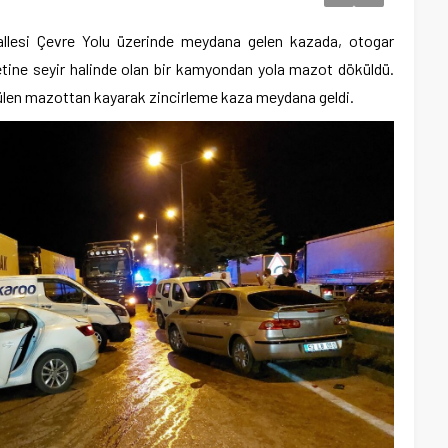
allesi Çevre Yolu üzerinde meydana gelen kazada, otogar
etine seyir halinde olan bir kamyondan yola mazot döküldü.
külen mazottan kayarak zincirleme kaza meydana geldi.