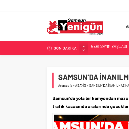
A
SON DAKİKA
SAMSUNSPOR’DA HEDE
‘BAFRA’YA YATIRIM YAP
İŞTE FINDIK FİYATI!
YÖNETİCİ SEÇERKEN
SAMSUN’DA İNANILM
GERİ SAYIM BAŞLADI
Anasayfa
»
ASAYİŞ
»
SAMSUN’DA İNANILMAZ KA
Samsun’da yola bir kamyondan mazot 
trafik kazasında aralarında çocukları