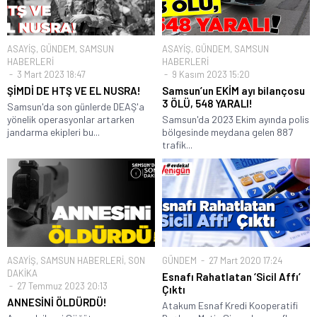
ASAYİŞ
,
GÜNDEM
,
SAMSUN
ASAYİŞ
,
GÜNDEM
,
SAMSUN
HABERLERİ
HABERLERİ
3 Mart 2023 18:47
9 Kasım 2023 15:20
ŞİMDİ DE HTŞ VE EL NUSRA!
Samsun’un EKİM ayı bilançosu
3 ÖLÜ, 548 YARALI!
Samsun'da son günlerde DEAŞ'a
yönelik operasyonlar artarken
Samsun'da 2023 Ekim ayında polis
jandarma ekipleri bu...
bölgesinde meydana gelen 887
trafik...
ASAYİŞ
,
SAMSUN HABERLERİ
,
SON
GÜNDEM
27 Mart 2020 17:24
DAKİKA
Esnafı Rahatlatan ‘Sicil Affı’
27 Temmuz 2023 20:13
Çıktı
ANNESİNİ ÖLDÜRDÜ!
Atakum Esnaf Kredi Kooperatifi