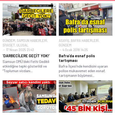
GÜNDEM
,
SAMSUN HABERLERİ
,
ASAYİŞ
,
BAFRA HABERLERİ
,
SİYASET
,
ULUSAL
GÜNDEM
17 Nisan 2025 21:43
4 Ocak 2018 14:25
‘DARBECİLERE GEÇİT YOK!’
Bafra’da esnaf polis
tartışması
Samsun OMÜ'deki Fethi Gedikli
etkinliğine tepki gösterildi ve
Bafra İlçesi’nde kendisini uyaran
“Toplumun vicdanı...
polise mukavemet eden esnaf,
tartışmanın büyümesi...