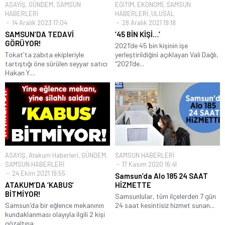
ASAYİŞ
,
GÜNDEM
,
SAMSUN
EĞİTİM
,
EKONOMİ
,
SAMSUN
HABERLERİ
HABERLERİ
,
ULUSAL
14 Aralık 2023 17:04
28 Aralık 2021 19:18
SAMSUN’DA TEDAVİ
’45 BİN KİŞİ…’
GÖRÜYOR!
2021’de 45 bin kişinin işe
Tokat'ta zabıta ekipleriyle
yerleştirildiğini açıklayan Vali Dağlı,
tartıştığı öne sürülen seyyar satıcı
“2021’de...
Hakan Y....
ASAYİŞ
,
Atakum Haberleri
,
GÜNDEM
,
SAMSUN HABERLERİ
SAMSUN HABERLERİ
17 Kasım 2020 16:41
24 Ekim 2021 19:55
Samsun’da Alo 185 24 SAAT
ATAKUM’DA ‘KABUS’
HİZMETTE
BİTMİYOR!
Samsunlular, tüm ilçelerden 7 gün
Samsun'da bir eğlence mekanının
24 saat kesintisiz hizmet sunan...
kundaklanması olayıyla ilgili 2 kişi
gözaltına...