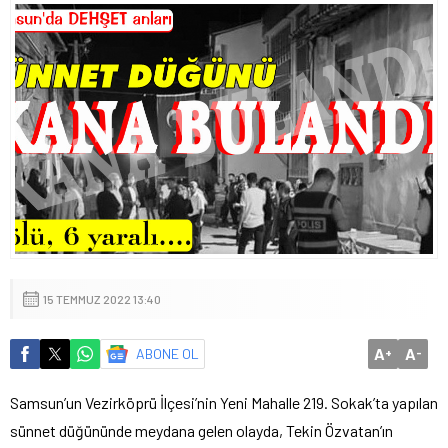
15 TEMMUZ 2022 13:40
A
A
ABONE OL
+
-
Samsun’un Vezirköprü İlçesi’nin Yeni Mahalle 219. Sokak’ta yapılan
sünnet düğününde meydana gelen olayda, Tekin Özvatan’ın