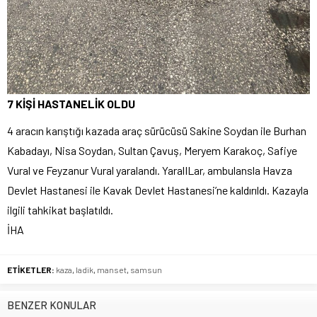
7 KİŞİ HASTANELİK OLDU
4 aracın karıştığı kazada araç sürücüsü Sakine Soydan ile Burhan
Kabadayı, Nisa Soydan, Sultan Çavuş, Meryem Karakoç, Safiye
Vural ve Feyzanur Vural yaralandı. YaralILar, ambulansla Havza
Devlet Hastanesi ile Kavak Devlet Hastanesi’ne kaldırıldı. Kazayla
ilgili tahkikat başlatıldı.
İHA
ETİKETLER:
kaza
,
ladik
,
manset
,
samsun
BENZER KONULAR