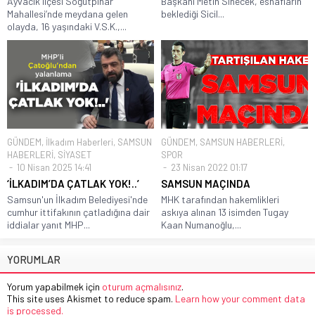
Ayvacık ilçesi Söğütpınar
Başkanı Metin Sinecek, esnafların
Mahallesi’nde meydana gelen
beklediği Sicil...
olayda, 16 yaşındaki V.S.K.,...
GÜNDEM
,
İlkadım Haberleri
,
SAMSUN
GÜNDEM
,
SAMSUN HABERLERİ
,
HABERLERİ
,
SİYASET
SPOR
10 Nisan 2025 14:41
23 Nisan 2022 01:17
‘İLKADIM’DA ÇATLAK YOK!..’
SAMSUN MAÇINDA
Samsun'un İlkadım Belediyesi'nde
MHK tarafından hakemlikleri
cumhur ittifakının çatladığına dair
askıya alınan 13 isimden Tugay
iddialar yanıt MHP...
Kaan Numanoğlu,...
YORUMLAR
Yorum yapabilmek için
oturum açmalısınız
.
This site uses Akismet to reduce spam.
Learn how your comment data
is processed.