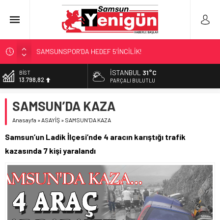
SAMSUNSPOR’DA HEDEF 5’İNCİLİK!
‘BAFRA’YA YATIRIM YAPIN!’
İSTANBUL
31°C
DOLAR
47,5939
İŞTE FINDIK FİYATI!
PARÇALI BULUTLU
YÖNETİCİ SEÇERKEN YAPILAN EN BÜYÜK HATALAR
EURO
SAMSUN’DA KAZA
54,9646
GERİ SAYIM BAŞLADI
Anasayfa
»
ASAYİŞ
»
SAMSUN’DA KAZA
ALTIN
6.488,95
Samsun’un Ladik İlçesi’nde 4 aracın karıştığı trafik
BİST
kazasında 7 kişi yaralandı
13.798,82