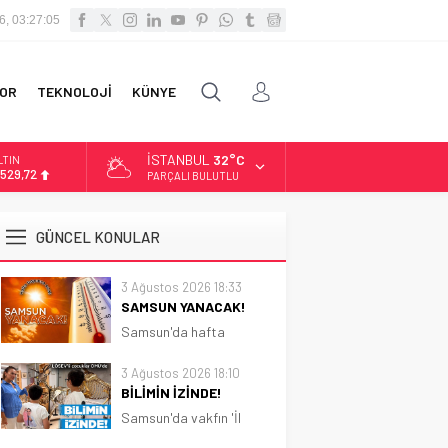
6, 03:27:07
OR
TEKNOLOJİ
KÜNYE
İSTANBUL
32°C
LTIN
.529,72
PARÇALI BULUTLU
İST
3.703,13
GÜNCEL KONULAR
OLAR
7,5844
3 Ağustos 2026 18:33
SAMSUN YANACAK!
URO
5,1152
Samsun'da hafta
boyunca güneşli ve sıcak
hava etkili olacak.
3 Ağustos 2026 18:10
Sıcaklık 31 dereceye
BİLİMİN İZİNDE!
kadar çıkacak
Samsun'da vakfın 'İl
Koordinatörlüğü'nce