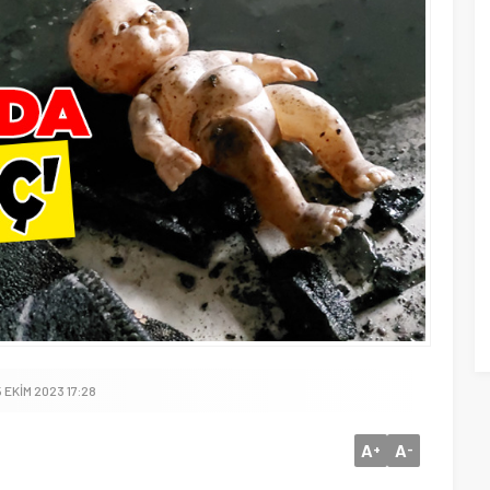
 EKIM 2023 17:28
A
A
+
-