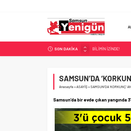
A
SON DAKİKA
BİLİMİN İZİNDE!
TIR’A ‘ZEHİR’ BASKINI!
FECİ SON!
UÇURUMDA CAN PAZA
SAMSUN’DA ‘KORKUN
SAMSUN YANACAK!
Anasayfa
»
ASAYİŞ
»
SAMSUN’DA ‘KORKUNÇ’ A
Samsun’da bir evde çıkan yangında 3