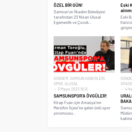
ÖZEL BİR GÜN!
Eski
alınm
Samsun'un İlkadım Belediyesi
tarafından 23 Nisan Ulusal
Eski B
Egemenlik ve Çocuk...
Katırc
girişim
GÜNDEM
,
SAMSUN HABERLERİ
,
GÜND
SPOR
,
ULUSAL
SİYAS
3 Mayıs 2023 19:12
4 Ha
SAMSUNSPOR’A ÖVGÜLER!
URAL
BAKA
Kitap Fuarı için Amasya'nın
Merzifon İlçesi'ne gelen ünlü spor
Samsun
yorumcusu...
Müdürü
kabine