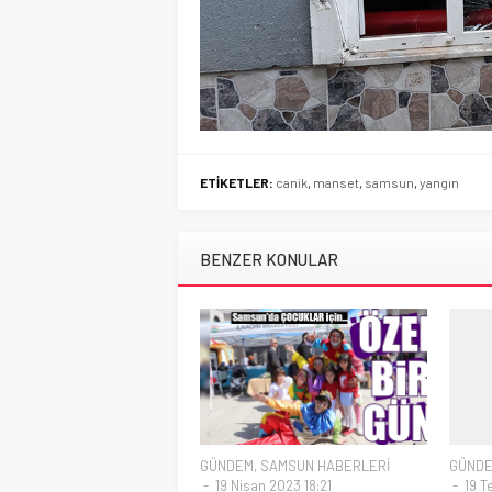
ETİKETLER:
canik
,
manset
,
samsun
,
yangın
BENZER KONULAR
GÜNDEM
,
SAMSUN HABERLERİ
GÜND
19 Nisan 2023 18:21
19 T