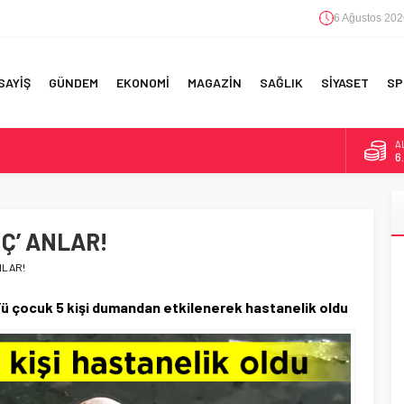
6 Ağustos 202
SAYİŞ
GÜNDEM
EKONOMİ
MAGAZİN
SAĞLIK
SİYASET
SP
A
6
B
1
RI!
Ç’ ANLAR!
D
4
NLAR!
E
5
’ü çocuk 5 kişi dumandan etkilenerek hastanelik oldu