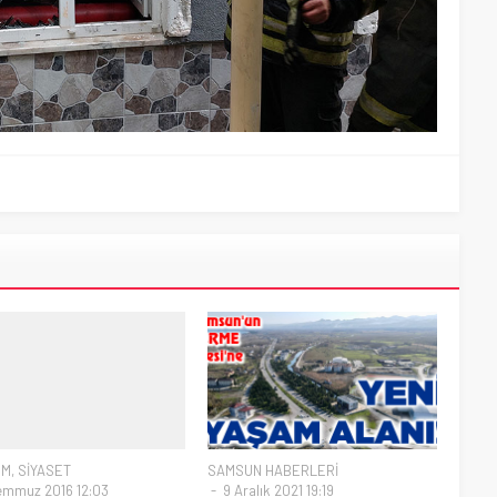
EM
,
SİYASET
SAMSUN HABERLERİ
emmuz 2016 12:03
9 Aralık 2021 19:19