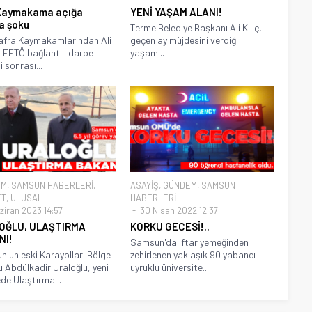
 Kaymakama açığa
YENİ YAŞAM ALANI!
a şoku
Terme Belediye Başkanı Ali Kılıç,
afra Kaymakamlarından Ali
geçen ay müjdesini verdiği
ı FETÖ bağlantılı darbe
yaşam...
i sonrası...
EM
,
SAMSUN HABERLERİ
,
ASAYİŞ
,
GÜNDEM
,
SAMSUN
ET
,
ULUSAL
HABERLERİ
ziran 2023 14:57
30 Nisan 2022 12:37
OĞLU, ULAŞTIRMA
KORKU GECESİ!..
NI!
Samsun'da iftar yemeğinden
'un eski Karayolları Bölge
zehirlenen yaklaşık 90 yabancı
 Abdülkadir Uraloğlu, yeni
uyruklu üniversite...
de Ulaştırma...