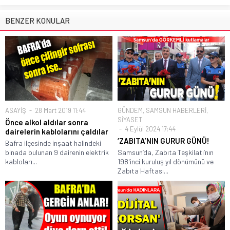
BENZER KONULAR
ASAYİŞ
28 Mart 2019 11:44
GÜNDEM
,
SAMSUN HABERLERİ
,
SİYASET
Önce alkol aldılar sonra
4 Eylül 2024 17:44
dairelerin kablolarını çaldılar
‘ZABITA’NIN GURUR GÜNÜ!
Bafra ilçesinde inşaat halindeki
binada bulunan 9 dairenin elektrik
Samsun’da, Zabıta Teşkilatı’nın
kabloları...
198'inci kuruluş yıl dönümünü ve
Zabıta Haftası...