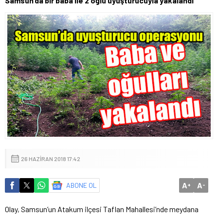
Samsun’da bir baba ile 2 oğlu uyuşturucuyla yakalandı
26 HAZIRAN 2018 17:42
A
A
ABONE OL
+
-
Olay, Samsun’un Atakum ilçesi Taflan Mahallesi’nde meydana