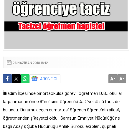
26 HAZIRAN 2018 18:12
A
A
ABONE OL
+
-
İlkadım İlçesi’nde bir ortaokulda görevli öğretmen D.B., okullar
kapanmadan önce 8’inci sınıf öğrencisi A.D.’ye sözlü tacizde
bulundu. Durumu geçen cumartesi öğrenen öğrencinin ailesi,
öğretmenden şikayetçi oldu. Samsun Emniyet Müdürlüğü’ne
bağlı Asayiş Şube Müdürlüğü Ahlak Bürosu ekipleri, şüpheli