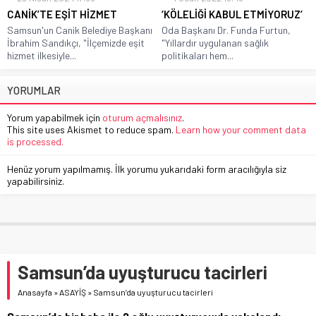
CANİK’TE EŞİT HİZMET
‘KÖLELİĞİ KABUL ETMİYORUZ’
Samsun'un Canik Belediye Başkanı
Oda Başkanı Dr. Funda Furtun,
İbrahim Sandıkçı, "İlçemizde eşit
"Yıllardır uygulanan sağlık
hizmet ilkesiyle...
politikaları hem...
YORUMLAR
Yorum yapabilmek için
oturum açmalısınız
.
This site uses Akismet to reduce spam.
Learn how your comment data
is processed.
Henüz yorum yapılmamış. İlk yorumu yukarıdaki form aracılığıyla siz
yapabilirsiniz.
Samsun’da uyuşturucu tacirleri
Anasayfa
»
ASAYİŞ
»
Samsun’da uyuşturucu tacirleri