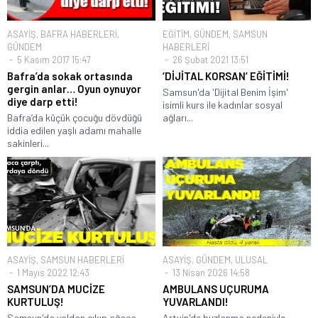
ASAYİŞ
,
BAFRA HABERLERİ
,
EĞİTİM
,
GÜNDEM
,
SAMSUN
GÜNDEM
HABERLERİ
5 Kasım 2017 15:47
26 Şubat 2021 13:51
Bafra’da sokak ortasında
‘DİJİTAL KORSAN’ EĞİTİMİ!
gergin anlar… Oyun oynuyor
Samsun'da 'Dijital Benim İşim'
diye darp etti!
isimli kurs ile kadınlar sosyal
Bafra’da küçük çocuğu dövdüğü
ağları...
iddia edilen yaşlı adamı mahalle
sakinleri...
ASAYİŞ
,
SAMSUN HABERLERİ
ASAYİŞ
,
GÜNDEM
,
ULUSAL
1 Mayıs 2022 12:43
13 Nisan 2026 14:58
SAMSUN’DA MUCİZE
AMBULANS UÇURUMA
KURTULUŞ!
YUVARLANDI!
Samsun'da yoldan çıkıp ağaca
Artvin'de buzlanma nedeniyle