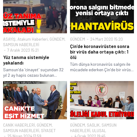
ASAYİŞ
,
Atakum Haberleri
,
GÜNDEM
,
GÜNDEM
24 Mart 2020 15:20
SAMSUN HABERLERİ
Çin’de koronavirüsten sonra
7 Aralık 2023 15:21
bir virüs daha ortaya çıktı: 1
Yüz tanıma sistemiyle
ölü
yakalandı
Tüm dünya koronavirüs salgını ile
Samsun'da 'cinayet' suçundan 32
mücadele ederken Çin'de bir virüs...
yıl 2 ay hapis cezası bulunan...
CANİK HABERLERİ
,
GÜNDEM
,
GÜNDEM
,
SAĞLIK
,
SAMSUN
SAMSUN HABERLERİ
,
SİYASET
HABERLERİ
,
ULUSAL
25 Nisan 2024 17:59
4 Ocak 2022 19:45