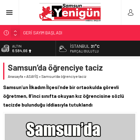
GERİ SAYIM BAŞLADI
SAMSUNSPOR’DA HEDEF 5’İNCİLİK!
İSTANBUL
31°C
ALTIN
6.584,66
‘BAFRA’YA YATIRIM YAPIN!’
PARÇALI BULUTLU
İŞTE FINDIK FİYATI!
BİST
Samsun’da öğrenciye taciz
13.889,75
YÖNETİCİ SEÇERKEN YAPILAN EN BÜYÜK HATALAR
Anasayfa
»
ASAYİŞ
»
Samsun’da öğrenciye taciz
DOLAR
47,7046
Samsun’un İlkadım İlçesi’nde bir ortaokulda görevli
EURO
öğretmen, 8’inci sınıfta okuyan kız öğrencisine sözlü
55,0051
tacizde bulunduğu iddiasıyla tutuklandı