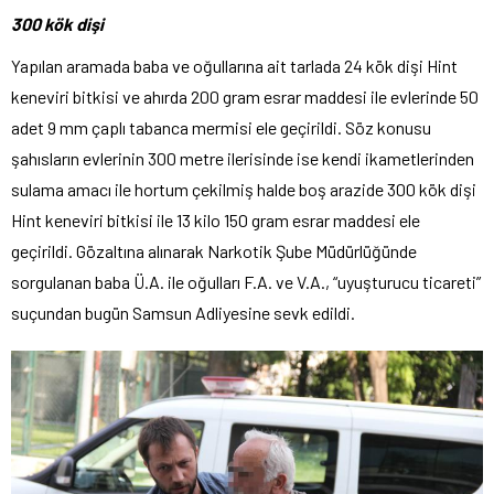
300 kök dişi
Yapılan aramada baba ve oğullarına ait tarlada 24 kök dişi Hint
keneviri bitkisi ve ahırda 200 gram esrar maddesi ile evlerinde 50
adet 9 mm çaplı tabanca mermisi ele geçirildi. Söz konusu
şahısların evlerinin 300 metre ilerisinde ise kendi ikametlerinden
sulama amacı ile hortum çekilmiş halde boş arazide 300 kök dişi
Hint keneviri bitkisi ile 13 kilo 150 gram esrar maddesi ele
geçirildi. Gözaltına alınarak Narkotik Şube Müdürlüğünde
sorgulanan baba Ü.A. ile oğulları F.A. ve V.A., “uyuşturucu ticareti”
suçundan bugün Samsun Adliyesine sevk edildi.