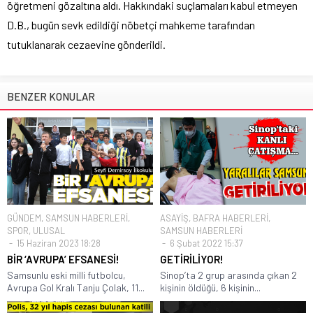
öğretmeni gözaltına aldı. Hakkındaki suçlamaları kabul etmeyen
D.B., bugün sevk edildiği nöbetçi mahkeme tarafından
tutuklanarak cezaevine gönderildi.
BENZER KONULAR
GÜNDEM
,
SAMSUN HABERLERİ
,
ASAYİŞ
,
BAFRA HABERLERİ
,
SPOR
,
ULUSAL
SAMSUN HABERLERİ
15 Haziran 2023 18:28
6 Şubat 2022 15:37
BİR ‘AVRUPA’ EFSANESİ!
GETİRİLİYOR!
Samsunlu eski milli futbolcu,
Sinop’ta 2 grup arasında çıkan 2
Avrupa Gol Kralı Tanju Çolak, 11...
kişinin öldüğü, 6 kişinin...