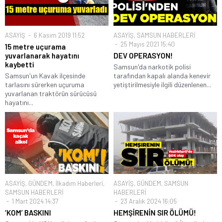
ASAYİŞ
6 Kasım 2019 11:52
ASAYİŞ
,
SAMSUN HABERLERİ
25 Mayıs 2021 15:40
15 metre uçurama
yuvarlanarak hayatını
DEV OPERASYON!
kaybetti
Samsun'da narkotik polisi
Samsun'un Kavak ilçesinde
tarafından kapalı alanda kenevir
tarlasını sürerken uçuruma
yetiştirilmesiyle ilgili düzenlenen...
yuvarlanan traktörün sürücüsü
hayatını...
ASAYİŞ
,
GÜNDEM
,
İlkadım Haberleri
,
ASAYİŞ
,
GÜNDEM
,
SAMSUN
SAMSUN HABERLERİ
HABERLERİ
1 Mart 2024 14:37
23 Aralık 2024 16:05
‘KOM’ BASKINI
HEMŞİRENİN SIR ÖLÜMÜ!