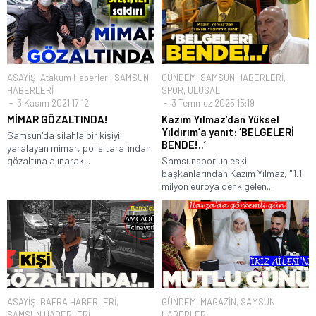
ASAYİŞ
,
Atakum Haberleri
,
SAMSUN
GÜNDEM
,
SAMSUN HABERLERİ
,
HABERLERİ
SPOR
,
ULUSAL
3 Kasım 2021 17:12
3 Temmuz 2025 15:19
MİMAR GÖZALTINDA!
Kazım Yılmaz’dan Yüksel
Yıldırım’a yanıt: ‘BELGELERİ
Samsun'da silahla bir kişiyi
BENDE!..’
yaralayan mimar, polis tarafından
gözaltına alınarak...
Samsunspor'un eski
başkanlarından Kazım Yılmaz, "1.1
milyon euroya denk gelen...
ASAYİŞ
,
BAFRA HABERLERİ
,
GÜNDEM
,
MAGAZİN
,
SAMSUN
SAMSUN HABERLERİ
HABERLERİ