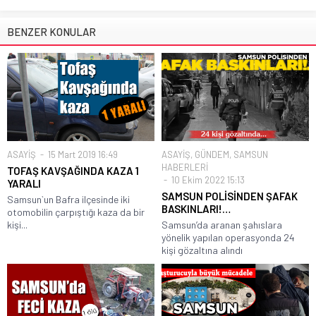
BENZER KONULAR
ASAYİŞ
15 Mart 2019 16:49
ASAYİŞ
,
GÜNDEM
,
SAMSUN
HABERLERİ
TOFAŞ KAVŞAĞINDA KAZA 1
10 Ekim 2022 15:13
YARALI
SAMSUN POLİSİNDEN ŞAFAK
Samsun`un Bafra ilçesinde iki
BASKINLARI!…
otomobilin çarpıştığı kaza da bir
kişi...
Samsun’da aranan şahıslara
yönelik yapılan operasyonda 24
kişi gözaltına alındı