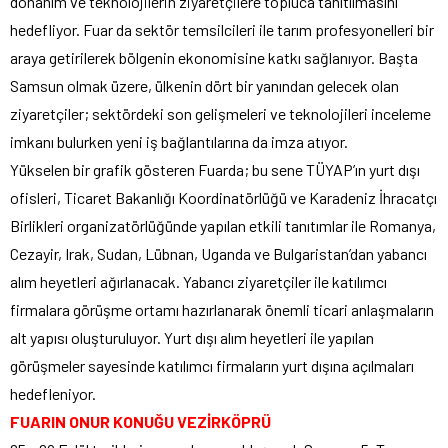
donanım ve teknolojilerin ziyaretçilere topluca tanıtılmasını
hedefliyor. Fuar da sektör temsilcileri ile tarım profesyonelleri bir
araya getirilerek bölgenin ekonomisine katkı sağlanıyor. Başta
Samsun olmak üzere, ülkenin dört bir yanından gelecek olan
ziyaretçiler; sektördeki son gelişmeleri ve teknolojileri inceleme
imkanı bulurken yeni iş bağlantılarına da imza atıyor.
Yükselen bir grafik gösteren Fuarda; bu sene TÜYAP’ın yurt dışı
ofisleri, Ticaret Bakanlığı Koordinatörlüğü ve Karadeniz İhracatçı
Birlikleri organizatörlüğünde yapılan etkili tanıtımlar ile Romanya,
Cezayir, Irak, Sudan, Lübnan, Uganda ve Bulgaristan’dan yabancı
alım heyetleri ağırlanacak. Yabancı ziyaretçiler ile katılımcı
firmalara görüşme ortamı hazırlanarak önemli ticari anlaşmaların
alt yapısı oluşturuluyor. Yurt dışı alım heyetleri ile yapılan
görüşmeler sayesinde katılımcı firmaların yurt dışına açılmaları
hedefleniyor.
FUARIN ONUR KONUĞU VEZİRKÖPRÜ