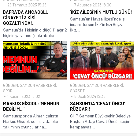
25 Temmuz 2023 15:28
7 Ağustos 2023 18:00
BAFRA’DA AMCAOĞLU
‘İKİZ AİLESİ’NİN MUTLU GÜNÜ!
CİNAYETİ 3 KİŞİ
Samsun'un Havza İlçesi'nde iş
GÖZALTINDA!..
insanı Dursun İkiz'in kızı Beyza
Samsun'da 1 kişinin öldüğü 1'i ağır 2
İkiz,...
kişinin yaralandığı akrabalar...
GÜNDEM
,
SAMSUN HABERLERİ
,
GÜNDEM
,
SAMSUN HABERLERİ
,
SPOR
SİYASET
1 Kasım 2023 18:02
8 Ocak 2024 19:35
MARKUS GİSDOL: ‘MEMNUN
SAMSUN’DA ‘CEVAT ÖNCÜ’
DEĞİLİM…’
RÜZGARI!
Samsunspor'da Alman çalıştırı
CHP Samsun Büyükşehir Belediye
Markus Gisdol, son sırada olan
Başkan Adayı Cevat Öncü, seçim
takımının oyuncularına...
kampanyası...