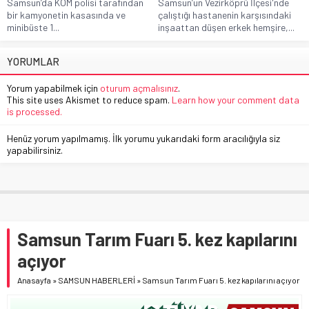
Samsun’da KOM polisi tarafından
Samsun’un Vezirköprü İlçesi'nde
bir kamyonetin kasasında ve
çalıştığı hastanenin karşısındaki
minibüste 1...
inşaattan düşen erkek hemşire,...
YORUMLAR
Yorum yapabilmek için
oturum açmalısınız
.
This site uses Akismet to reduce spam.
Learn how your comment data
is processed.
Henüz yorum yapılmamış. İlk yorumu yukarıdaki form aracılığıyla siz
yapabilirsiniz.
Samsun Tarım Fuarı 5. kez kapılarını
açıyor
Anasayfa
»
SAMSUN HABERLERİ
»
Samsun Tarım Fuarı 5. kez kapılarını açıyor