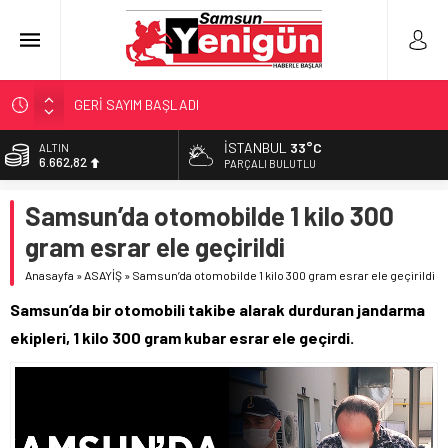
GERİ SAYIM BAŞLADI
SAMSUNSPOR’DA HEDEF 5’İNCİLİK!
İSTANBUL
33°C
ALTIN
6.662,82
‘BAFRA’YA YATIRIM YAPIN!’
PARÇALI BULUTLU
İŞTE FINDIK FİYATI!
BİST
Samsun’da otomobilde 1 kilo 300
13.779,39
YÖNETİCİ SEÇERKEN YAPILAN EN BÜYÜK HATALAR
gram esrar ele geçirildi
DOLAR
47,6961
Anasayfa
»
ASAYİŞ
»
Samsun’da otomobilde 1 kilo 300 gram esrar ele geçirildi
EURO
Samsun’da bir otomobili takibe alarak durduran jandarma
55,1808
ekipleri, 1 kilo 300 gram kubar esrar ele geçirdi.