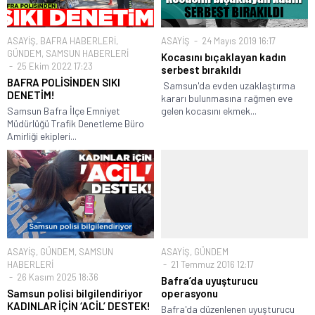
ASAYİŞ
,
BAFRA HABERLERİ
,
ASAYİŞ
24 Mayıs 2019 16:17
GÜNDEM
,
SAMSUN HABERLERİ
Kocasını bıçaklayan kadın
25 Ekim 2022 17:23
serbest bırakıldı
BAFRA POLİSİNDEN SIKI
Samsun'da evden uzaklaştırma
DENETİM!
kararı bulunmasına rağmen eve
Samsun Bafra İlçe Emniyet
gelen kocasını ekmek...
Müdürlüğü Trafik Denetleme Büro
Amirliği ekipleri...
ASAYİŞ
,
GÜNDEM
,
SAMSUN
ASAYİŞ
,
GÜNDEM
HABERLERİ
21 Temmuz 2016 12:17
26 Kasım 2025 18:36
Bafra’da uyuşturucu
Samsun polisi bilgilendiriyor
operasyonu
KADINLAR İÇİN ‘ACİL’ DESTEK!
Bafra'da düzenlenen uyuşturucu