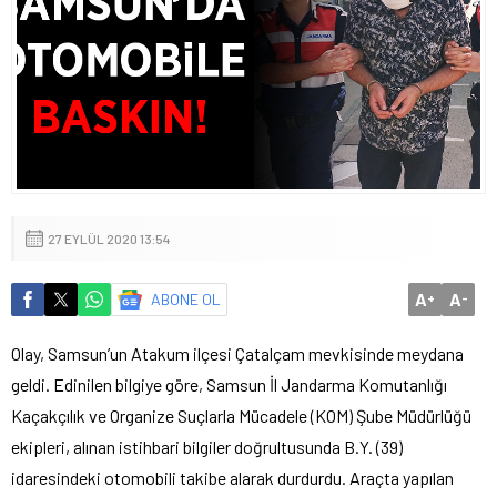
27 EYLÜL 2020 13:54
A
A
ABONE OL
+
-
Olay, Samsun’un Atakum ilçesi Çatalçam mevkisinde meydana
geldi. Edinilen bilgiye göre, Samsun İl Jandarma Komutanlığı
Kaçakçılık ve Organize Suçlarla Mücadele (KOM) Şube Müdürlüğü
ekipleri, alınan istihbari bilgiler doğrultusunda B.Y. (39)
idaresindeki otomobili takibe alarak durdurdu. Araçta yapılan