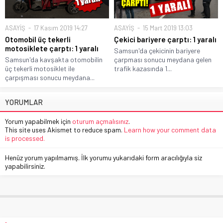
ASAYİŞ
17 Kasım 2019 14:27
ASAYİŞ
15 Mart 2019 13:03
Otomobil üç tekerli
Çekici bariyere çarptı: 1 yaralı
motosiklete çarptı: 1 yaralı
Samsun'da çekicinin bariyere
Samsun'da kavşakta otomobilin
çarpması sonucu meydana gelen
üç tekerli motosiklet ile
trafik kazasında 1...
çarpışması sonucu meydana...
YORUMLAR
Yorum yapabilmek için
oturum açmalısınız
.
This site uses Akismet to reduce spam.
Learn how your comment data
is processed.
Henüz yorum yapılmamış. İlk yorumu yukarıdaki form aracılığıyla siz
yapabilirsiniz.