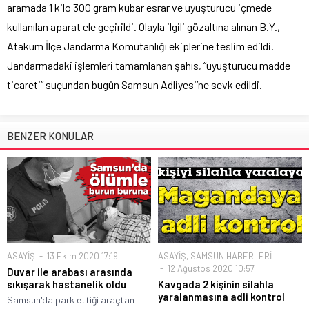
aramada 1 kilo 300 gram kubar esrar ve uyuşturucu içmede
kullanılan aparat ele geçirildi. Olayla ilgili gözaltına alınan B.Y.,
Atakum İlçe Jandarma Komutanlığı ekiplerine teslim edildi.
Jandarmadaki işlemleri tamamlanan şahıs, “uyuşturucu madde
ticareti” suçundan bugün Samsun Adliyesi’ne sevk edildi.
BENZER KONULAR
ASAYİŞ
13 Ekim 2020 17:19
ASAYİŞ
,
SAMSUN HABERLERİ
12 Ağustos 2020 10:57
Duvar ile arabası arasında
sıkışarak hastanelik oldu
Kavgada 2 kişinin silahla
yaralanmasına adli kontrol
Samsun'da park ettiği araçtan