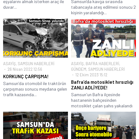
eşyalarını almak isterken araç ile
Samsun’da kavga sırasında
duvar...
tabancayla ateş edilmesi sonucu 2
kişinin yaralandığı...
ASAYİŞ
,
SAMSUN HABERLERİ
ASAYİŞ
,
BAFRA HABERLERİ
,
26 Nisan 2022 12:56
GÜNDEM
,
SAMSUN HABERLERİ
12 Ekim 2023 15:12
KORKUNÇ ÇARPIŞMA!
Bafra’da motosiklet hırsızlığı
Samsun'da otomobil ile traktörün
ZANLI ADLİYEDE!
çarpışması sonucu meydana gelen
trafik kazasında...
Samsun'un Bafra ilçesinde
hastanenin bahçesinden
motosiklet çalan şahıs yakalandı