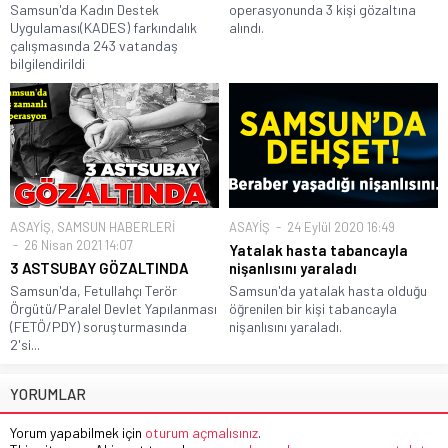
Samsun'da Kadın Destek
operasyonunda 3 kişi gözaltına
Uygulaması(KADES) farkındalık
alındı.
çalışmasında 243 vatandaş
bilgilendirildi
ASAYİŞ
,
SAMSUN HABERLERİ
ASAYİŞ
24 Eylül 2020 16:49
26 Nisan 2021 14:07
Yatalak hasta tabancayla
3 ASTSUBAY GÖZALTINDA
nişanlısını yaraladı
Samsun'da, Fetullahçı Terör
Samsun'da yatalak hasta olduğu
Örgütü/Paralel Devlet Yapılanması
öğrenilen bir kişi tabancayla
(FETÖ/PDY) soruşturmasında
nişanlısını yaraladı.
2'si...
YORUMLAR
Yorum yapabilmek için
oturum açmalısınız
.