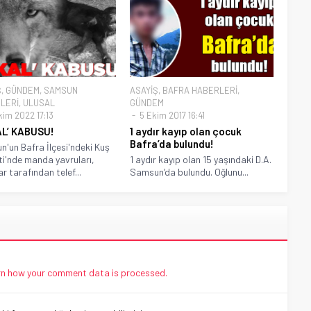
Ş
,
GÜNDEM
,
SAMSUN
ASAYİŞ
,
BAFRA HABERLERİ
,
LERİ
,
ULUSAL
GÜNDEM
kim 2022 17:13
5 Ekim 2017 16:41
L’ KABUSU!
1 aydır kayıp olan çocuk
Bafra’da bulundu!
'un Bafra İlçesi'ndeki Kuş
i'nde manda yavruları,
1 aydır kayıp olan 15 yaşındaki D.A.
r tarafından telef...
Samsun’da bulundu. Oğlunu...
n how your comment data is processed.