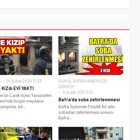
Ş
24 Şubat 2020 15:23
ASAYİŞ
,
BAFRA HABERLERİ
,
GÜNDEM
 KIZdı EVİ YAKTI
6 Aralık 2017 11:21
'un Canik ilçesi Yavuzselim
Bafra’da soba zehirlenmnesi
lesi'nde bugün meydana
angında, bir...
Bafra İlçesinde 3 kişilik bir aile,
sobadan zehirlenmesi sonucu
Bafra...