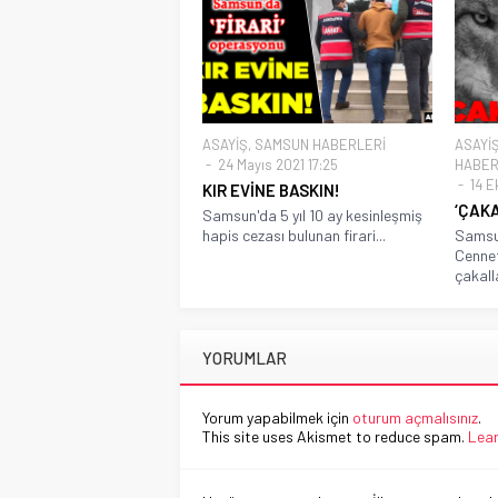
ASAYİŞ
,
SAMSUN HABERLERİ
ASAYİ
24 Mayıs 2021 17:25
HABER
14 E
KIR EVİNE BASKIN!
‘ÇAKA
Samsun'da 5 yıl 10 ay kesinleşmiş
hapis cezası bulunan firari...
Samsun
Cennet
çakalla
YORUMLAR
Yorum yapabilmek için
oturum açmalısınız
.
This site uses Akismet to reduce spam.
Lear