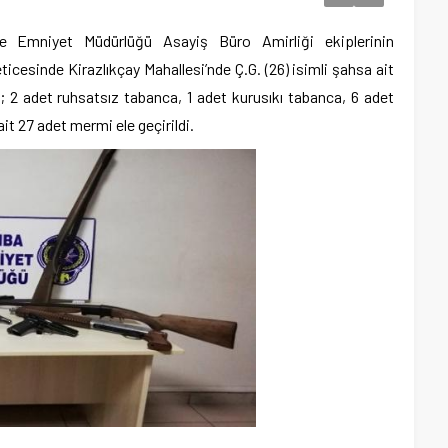
lçe Emniyet Müdürlüğü Asayiş Büro Amirliği ekiplerinin
eticesinde Kirazlıkçay Mahallesi’nde Ç.G. (26) isimli şahsa ait
 2 adet ruhsatsız tabanca, 1 adet kurusıkı tabanca, 6 adet
ait 27 adet mermi ele geçirildi.