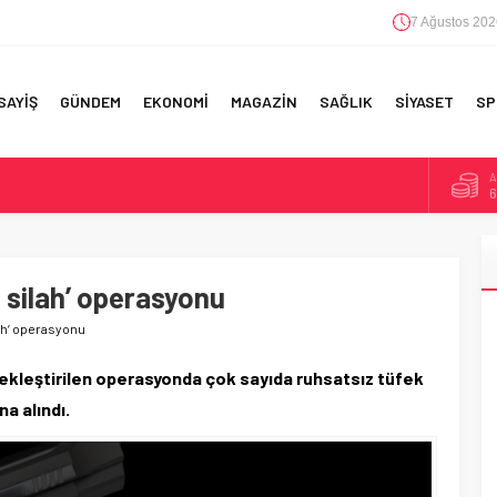
7 Ağustos 202
SAYİŞ
GÜNDEM
EKONOMİ
MAGAZİN
SAĞLIK
SİYASET
SP
A
6
F 5’İNCİLİK!
B
1
IN!’
 silah’ operasyonu
D
4
 YAPILAN EN BÜYÜK HATALAR
ah’ operasyonu
E
5
kleştirilen operasyonda çok sayıda ruhsatsız tüfek
na alındı.