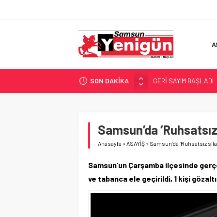
A
SON DAKİKA
GERİ SAYIM BAŞLADI
SAMSUNSPOR’DA HEDE
‘BAFRA’YA YATIRIM YAP
İŞTE FINDIK FİYATI!
Samsun’da ‘Ruhsatsız
YÖNETİCİ SEÇERKEN
Anasayfa
»
ASAYİŞ
»
Samsun’da ‘Ruhsatsız sil
Samsun’un Çarşamba ilçesinde gerçe
ve tabanca ele geçirildi, 1 kişi gözaltı