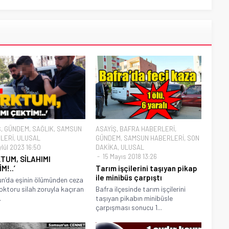
Ş
,
GÜNDEM
,
SAĞLIK
,
SAMSUN
ASAYİŞ
,
BAFRA HABERLERİ
,
LERİ
,
ULUSAL
GÜNDEM
,
SAMSUN HABERLERİ
,
SON
ylül 2023 16:50
DAKİKA
,
ULUSAL
15 Mayıs 2018 13:26
TUM, SİLAHIMI
M!..’
Tarım işçilerini taşıyan pikap
ile minibüs çarpıştı
’da eşinin ölümünden ceza
oktoru silah zoruyla kaçıran
Bafra ilçesinde tarım işçilerini
.
taşıyan pikabın minibüsle
çarpışması sonucu 1...