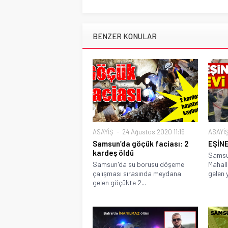
BENZER KONULAR
ASAYİŞ
24 Ağustos 2020 11:19
ASAYİ
Samsun’da göçük faciası: 2
EŞİNE
kardeş öldü
Samsun
Samsun'da su borusu döşeme
Mahal
çalışması sırasında meydana
gelen y
gelen göçükte 2...