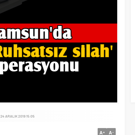
24 ARALIK 2019 15:05
A
A
+
-