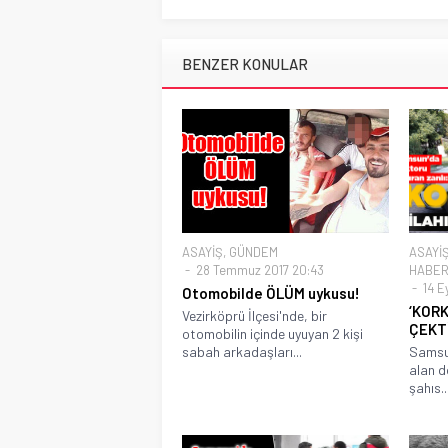
BENZER KONULAR
ASAYİŞ
,
GÜNDEM
ASAYİ
28 Temmuz 2017 20:43
HABER
14 E
Otomobilde ÖLÜM uykusu!
‘KORK
Vezirköprü İlçesi'nde, bir
ÇEKTİ
otomobilin içinde uyuyan 2 kişi
sabah arkadaşları...
Samsun
alan d
şahıs..