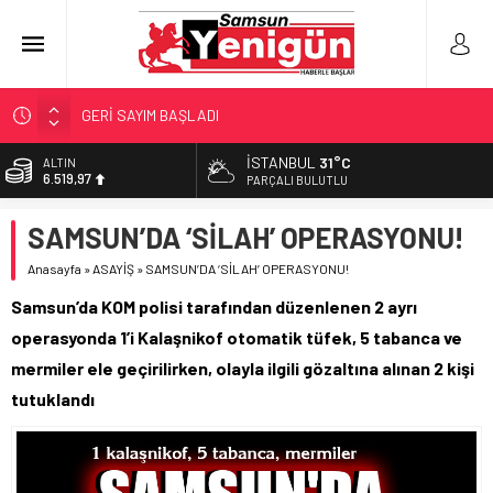
GERİ SAYIM BAŞLADI
SAMSUNSPOR’DA HEDEF 5’İNCİLİK!
İSTANBUL
31°C
ALTIN
6.519,97
‘BAFRA’YA YATIRIM YAPIN!’
PARÇALI BULUTLU
İŞTE FINDIK FİYATI!
BİST
SAMSUN’DA ‘SİLAH’ OPERASYONU!
13.798,82
YÖNETİCİ SEÇERKEN YAPILAN EN BÜYÜK HATALAR
Anasayfa
»
ASAYİŞ
»
SAMSUN’DA ‘SİLAH’ OPERASYONU!
DOLAR
47,7025
Samsun’da KOM polisi tarafından düzenlenen 2 ayrı
EURO
operasyonda 1’i Kalaşnikof otomatik tüfek, 5 tabanca ve
55,0112
mermiler ele geçirilirken, olayla ilgili gözaltına alınan 2 kişi
tutuklandı