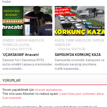
kadar...
GÜNDEM
,
SAMSUN HABERLERİ
,
ASAYİŞ
,
CANİK HABERLERİ
,
SAMSUN
TEKNOLOJİ
,
ULUSAL
HABERLERİ
23 Şubat 2021 17:06
9 Haziran 2021 14:30
‘UÇAKSAVAR’ ihracatı!
SAMSUN’DA KORKUNÇ KAZA
Samsun Yurt Savunma (SYS),
Samsun’da otomobil, kamyonet ve
üstün nitelikli tabanca üretiminden
minibüsün karıştığı zincirleme
sonra kendini...
trafik kazasında...
YORUMLAR
Yorum yapabilmek için
oturum açmalısınız
.
This site uses Akismet to reduce spam.
Learn how your comment data
is processed.
Henüz yorum yapılmamış. İlk yorumu yukarıdaki form aracılığıyla siz