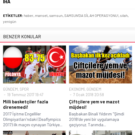
İHA
ETİKETLER:
haber
,
manset
,
samsun
,
SAMSUN'DA SİLAH OPERASYONU!
,
silah
,
yenigün
BENZER KONULAR
GÜNDEM
,
SPOR
EKONOMİ
,
GÜNDEM
19 Temmuz 2017 19:47
7 Ocak 2018 20:58
Milli basketçiler fazla
Çiftçilere yem ve mazot
direnemedi!
müjdesi!
2017 İşitme Engelliler
Başbakan Binali Yıldırım "Şimdi
Olimpiyatları'ndaki (Deaflympics
2018'de yeni bir uygulamaya
2017) ilk maçını oynayan Türkiye...
geçiyoruz. Tarımda...