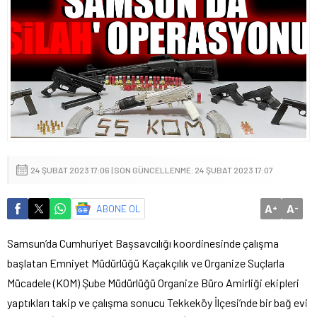
24 ŞUBAT 2023 17:06 | SON GÜNCELLENME: 24 ŞUBAT 2023 17:07
A
A
ABONE OL
+
-
Samsun’da Cumhuriyet Başsavcılığı koordinesinde çalışma
başlatan Emniyet Müdürlüğü Kaçakçılık ve Organize Suçlarla
Mücadele (KOM) Şube Müdürlüğü Organize Büro Amirliği ekipleri
yaptıkları takip ve çalışma sonucu Tekkeköy İlçesi’nde bir bağ evi