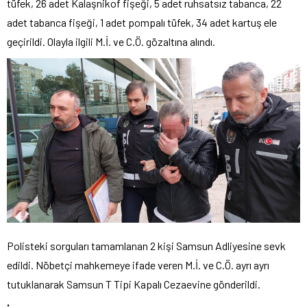
tüfek, 26 adet Kalaşnikof fişeği, 5 adet ruhsatsız tabanca, 22
adet tabanca fişeği, 1 adet pompalı tüfek, 34 adet kartuş ele
geçirildi. Olayla ilgili M.İ. ve C.Ö. gözaltına alındı.
Polisteki sorguları tamamlanan 2 kişi Samsun Adliyesine sevk
edildi. Nöbetçi mahkemeye ifade veren M.İ. ve C.Ö. ayrı ayrı
tutuklanarak Samsun T Tipi Kapalı Cezaevine gönderildi.