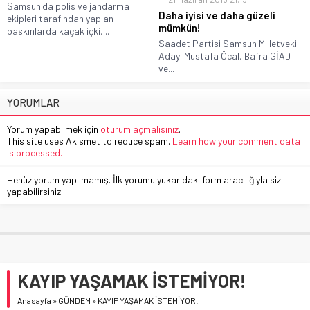
Samsun'da polis ve jandarma
Daha iyisi ve daha güzeli
ekipleri tarafından yapıan
mümkün!
baskınlarda kaçak içki,...
Saadet Partisi Samsun Milletvekili
Adayı Mustafa Öcal, Bafra GİAD
ve...
YORUMLAR
Yorum yapabilmek için
oturum açmalısınız
.
This site uses Akismet to reduce spam.
Learn how your comment data
is processed.
Henüz yorum yapılmamış. İlk yorumu yukarıdaki form aracılığıyla siz
yapabilirsiniz.
KAYIP YAŞAMAK İSTEMİYOR!
Anasayfa
»
GÜNDEM
»
KAYIP YAŞAMAK İSTEMİYOR!