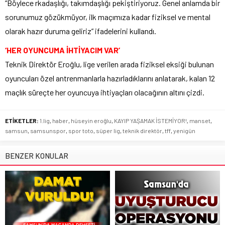
“Böylece rkadaşlığı, takımdaşlığı pekiştiriyoruz. Genel anlamda bir
sorunumuz gözükmüyor, ilk maçımıza kadar fiziksel ve mental
olarak hazır duruma geliriz” ifadelerini kullandı.
‘HER OYUNCUMA İHTİYACIM VAR’
Teknik Direktör Eroğlu, lige verilen arada fiziksel eksiği bulunan
oyuncuları özel antrenmanlarla hazırladıklarını anlatarak, kalan 12
maçlık süreçte her oyuncuya ihtiyaçları olacağının altını çizdi.
ETİKETLER:
1.lig
,
haber
,
hüseyin eroğlu
,
KAYIP YAŞAMAK İSTEMİYOR!
,
manset
,
samsun
,
samsunspor
,
spor toto
,
süper lig
,
teknik direktör
,
tff
,
yenigün
BENZER KONULAR