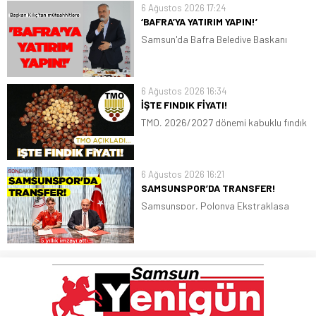
6 Ağustos 2026 17:24
‘BAFRA’YA YATIRIM YAPIN!’
Samsun'da Bafra Belediye Başkanı
Hamit Kılıç, misafir olduğu
müteahhitlere,"Bafra'ya yatırım yapın"
diye seslendi
6 Ağustos 2026 16:34
İŞTE FINDIK FİYATI!
TMO, 2026/2027 dönemi kabuklu fındık
alım fiyatlarını belirledi. Giresun kalite
fındığın kilogram fiyatı 255 lira, Levant
kalite fındığın kilogram fiyatı ise 250
6 Ağustos 2026 16:21
lira oldu
SAMSUNSPOR’DA TRANSFER!
Samsunspor, Polonya Ekstraklasa
ekiplerinden Piast Gliwice forması giyen
Polonyalı stoper Igor Drapinski ile 5
yıllık sözleşme imzaladı