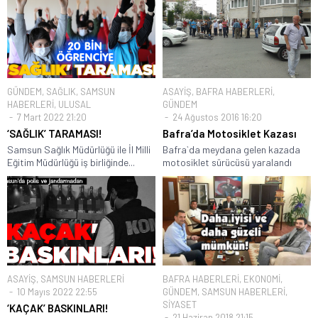
GÜNDEM
,
SAĞLIK
,
SAMSUN
ASAYİŞ
,
BAFRA HABERLERİ
,
HABERLERİ
,
ULUSAL
GÜNDEM
7 Mart 2022 21:20
24 Ağustos 2016 16:20
‘SAĞLIK’ TARAMASI!
Bafra’da Motosiklet Kazası
Samsun Sağlık Müdürlüğü ile İl Milli
Bafra`da meydana gelen kazada
Eğitim Müdürlüğü iş birliğinde...
motosiklet sürücüsü yaralandı
ASAYİŞ
,
SAMSUN HABERLERİ
BAFRA HABERLERİ
,
EKONOMİ
,
10 Mayıs 2022 22:55
GÜNDEM
,
SAMSUN HABERLERİ
,
SİYASET
‘KAÇAK’ BASKINLARI!
21 Haziran 2018 21:15