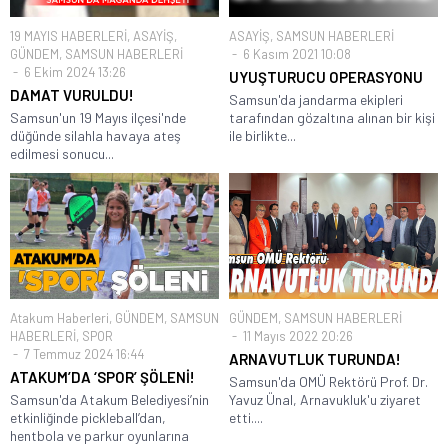
19 MAYIS HABERLERİ
,
ASAYİŞ
,
ASAYİŞ
,
SAMSUN HABERLERİ
GÜNDEM
,
SAMSUN HABERLERİ
6 Kasım 2021 10:08
6 Ekim 2024 13:26
UYUŞTURUCU OPERASYONU
DAMAT VURULDU!
Samsun'da jandarma ekipleri
Samsun'un 19 Mayıs ilçesi'nde
tarafından gözaltına alınan bir kişi
düğünde silahla havaya ateş
ile birlikte...
edilmesi sonucu...
Atakum Haberleri
,
GÜNDEM
,
SAMSUN
GÜNDEM
,
SAMSUN HABERLERİ
HABERLERİ
,
SPOR
11 Mayıs 2022 20:26
7 Temmuz 2024 16:44
ARNAVUTLUK TURUNDA!
ATAKUM’DA ‘SPOR’ ŞÖLENİ!
Samsun'da OMÜ Rektörü Prof. Dr.
Samsun'da Atakum Belediyesi’nin
Yavuz Ünal, Arnavukluk'u ziyaret
etkinliğinde pickleball’dan,
etti....
hentbola ve parkur oyunlarına