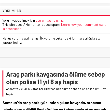
YORUMLAR
Yorum yapabilmek için
oturum açmalısınız
.
This site uses Akismet to reduce spam.
Learn how your comment data
is processed.
Henüz yorum yapılmamış. İlk yorumu yukarıdaki form aracılığıyla siz
yapabilirsiniz.
Araç parkı kavgasında ölüme sebep
olan polise 11 yıl 8 ay hapis
Anasayfa
»
ASAYİŞ
»
Araç parkı kavgasında ölüme sebep olan polise 11 yıl 8 ay
hapis
Samsun’da araç parkı yüzünden çıkan kavgada, aracının
içinde darp edildiği ileri sürülen ve tabancayla ateş açarak