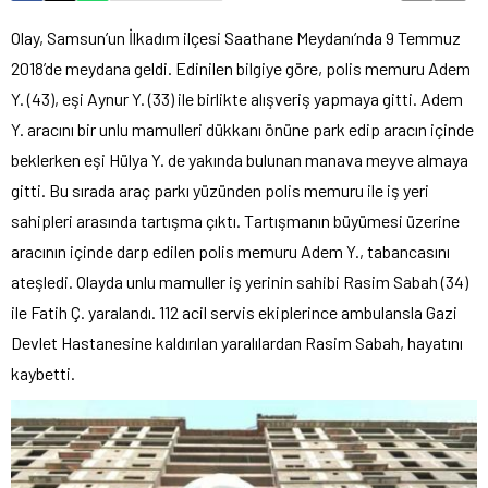
Olay, Samsun’un İlkadım ilçesi Saathane Meydanı’nda 9 Temmuz
2018’de meydana geldi. Edinilen bilgiye göre, polis memuru Adem
Y. (43), eşi Aynur Y. (33) ile birlikte alışveriş yapmaya gitti. Adem
Y. aracını bir unlu mamulleri dükkanı önüne park edip aracın içinde
beklerken eşi Hülya Y. de yakında bulunan manava meyve almaya
gitti. Bu sırada araç parkı yüzünden polis memuru ile iş yeri
sahipleri arasında tartışma çıktı. Tartışmanın büyümesi üzerine
aracının içinde darp edilen polis memuru Adem Y., tabancasını
ateşledi. Olayda unlu mamuller iş yerinin sahibi Rasim Sabah (34)
ile Fatih Ç. yaralandı. 112 acil servis ekiplerince ambulansla Gazi
Devlet Hastanesine kaldırılan yaralılardan Rasim Sabah, hayatını
kaybetti.