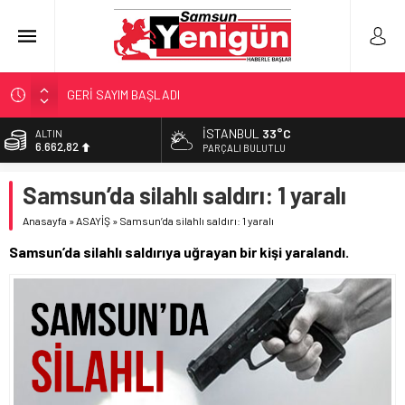
GERİ SAYIM BAŞLADI
SAMSUNSPOR’DA HEDEF 5’İNCİLİK!
İSTANBUL
33°C
ALTIN
6.662,82
‘BAFRA’YA YATIRIM YAPIN!’
PARÇALI BULUTLU
İŞTE FINDIK FİYATI!
BİST
Samsun’da silahlı saldırı: 1 yaralı
13.779,39
YÖNETİCİ SEÇERKEN YAPILAN EN BÜYÜK HATALAR
Anasayfa
»
ASAYİŞ
»
Samsun’da silahlı saldırı: 1 yaralı
DOLAR
47,6961
Samsun’da silahlı saldırıya uğrayan bir kişi yaralandı.
EURO
55,1808