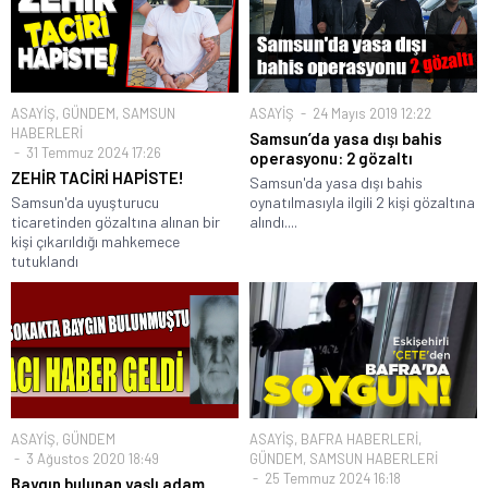
ASAYİŞ
,
GÜNDEM
,
SAMSUN
ASAYİŞ
24 Mayıs 2019 12:22
HABERLERİ
Samsun’da yasa dışı bahis
31 Temmuz 2024 17:26
operasyonu: 2 gözaltı
ZEHİR TACİRİ HAPİSTE!
Samsun'da yasa dışı bahis
Samsun'da uyuşturucu
oynatılmasıyla ilgili 2 kişi gözaltına
ticaretinden gözaltına alınan bir
alındı....
kişi çıkarıldığı mahkemece
tutuklandı
ASAYİŞ
,
GÜNDEM
ASAYİŞ
,
BAFRA HABERLERİ
,
3 Ağustos 2020 18:49
GÜNDEM
,
SAMSUN HABERLERİ
25 Temmuz 2024 16:18
Baygın bulunan yaşlı adam