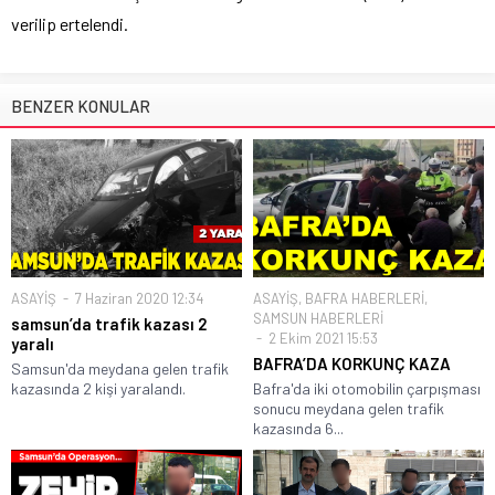
verilip ertelendi.
BENZER KONULAR
ASAYİŞ
7 Haziran 2020 12:34
ASAYİŞ
,
BAFRA HABERLERİ
,
SAMSUN HABERLERİ
samsun’da trafik kazası 2
2 Ekim 2021 15:53
yaralı
BAFRA’DA KORKUNÇ KAZA
Samsun'da meydana gelen trafik
kazasında 2 kişi yaralandı.
Bafra'da iki otomobilin çarpışması
sonucu meydana gelen trafik
kazasında 6...