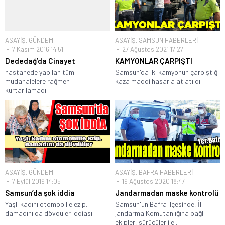
ASAYİŞ
,
GÜNDEM
ASAYİŞ
,
SAMSUN HABERLERİ
7 Kasım 2016 14:51
27 Ağustos 2021 17:27
Dededağ’da Cinayet
KAMYONLAR ÇARPIŞTI
hastanede yapılan tüm
Samsun'da iki kamyonun çarpıştığı
müdahalelere rağmen
kaza maddi hasarla atlatıldı
kurtarılamadı.
ASAYİŞ
,
GÜNDEM
ASAYİŞ
,
BAFRA HABERLERİ
7 Eylül 2019 14:05
19 Ağustos 2020 18:47
Samsun’da şok iddia
Jandarmadan maske kontrolü
Yaşlı kadını otomobille ezip,
Samsun'un Bafra ilçesinde, İl
damadını da dövdüler iddiası
jandarma Komutanlığına bağlı
ekipler, sürücüler ile...