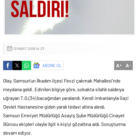
13 MART 2019 14:27
A
A
ABONE OL
+
-
Olay, Samsun’un İlkadım ilçesi Fevzi çakmak Mahallesi’nde
meydana geldi. Edinilen bilgiye göre, sokakta silahlı saldırıya
uğrayan T.G.(34) bacağından yaralandı. Kendi imkanlarıyla Gazi
Devlet Hastanesine giden yaralı tedavi altına alındı.
Samsun Emniyet Müdürlüğü Asayiş Şube Müdürlüğü Cinayet
Bürosu ekipleri olayla ilgili 4 kişiyi gözaltına aldı. Soruşturma
devam ediyor.