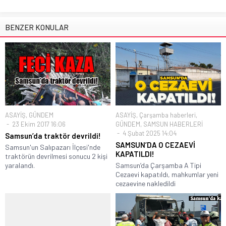
BENZER KONULAR
ASAYİŞ
,
GÜNDEM
ASAYİŞ
,
Çarşamba haberleri
,
23 Ekim 2017 16:06
GÜNDEM
,
SAMSUN HABERLERİ
4 Şubat 2025 14:04
Samsun’da traktör devrildi!
SAMSUN’DA O CEZAEVİ
Samsun'un Salıpazarı İlçesi'nde
KAPATILDI!
traktörün devrilmesi sonucu 2 kişi
yaralandı.
Samsun’da Çarşamba A Tipi
Cezaevi kapatıldı, mahkumlar yeni
cezaevine nakledildi