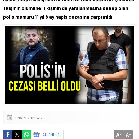
1 kişinin ölümüne, 1 kişinin de yaralanmasına sebep olan
polis memuru 11 yıl 8 ay hapis cezasına çarptırıldı
13 MART 2019 14:20
A
A
ABONE OL
+
-