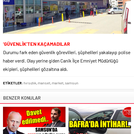
‘GÜVENLİK’TEN KAÇAMADILAR
Durumu fark eden güvenlik görevlileri, şüphelileri yakalayıp polise
haber verdi. Olay yerine giden Canik İlçe Emniyet Müdürlüğü
ekipleri, şüphelileri gözaltına aldı.
ETİKETLER:
hırsızlık
,
manset
,
market
,
samsun
BENZER KONULAR