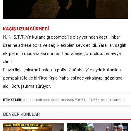
KAÇIŞ UZUN SÜRMEDİ
M.K., Ş.T.T.’nin kullandığı otomobille olay yerinden kaçtı. İhbar
üzerine adrese polis ve sağlık ekipleri sevk edildi. Yaralılar, sağlık
ekiplerinin müdahalesi sonrası hastaneye götürülüp, tedaviye
alındı.
Olayla ilgili çalışma başlatan polis, 2 şüpheliyi olayda kullanılan
pompalı tüfekle birlikte Kışla Mahallesi’nde yakalayıp, gözaltına
aldı. Soruşturma sürüyor.
ETİKETLER:
#husumetli
,
kanlı gece
,
manset
,
POMPALI TÜFEK
,
saldırı
,
samsun
BENZER KONULAR