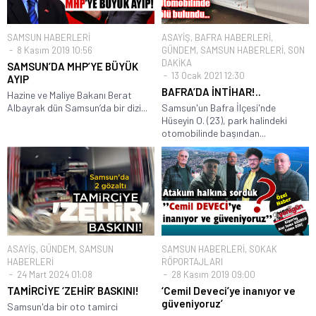
SAMSUN HABERLERİ
ASAYİŞ
,
BAFRA HABERLERİ
,
8 Kasım 2019 10:56
GÜNDEM
,
SAMSUN HABERLERİ
,
SON
DAKİKA
SAMSUN’DA MHP’YE BÜYÜK
13 Ocak 2021 12:30
AYIP
BAFRA’DA İNTİHAR!..
Hazine ve Maliye Bakanı Berat
Albayrak dün Samsun’da bir dizi...
Samsun'un Bafra İlçesi'nde
Hüseyin O. (23), park halindeki
otomobilinde başından...
ASAYİŞ
,
GÜNDEM
,
SAMSUN
SAMSUN HABERLERİ
,
SOKAK
HABERLERİ
RÖPORTAJLARI
24 Mart 2024 01:08
28 Kasım 2019 09:00
TAMİRCİYE ‘ZEHİR’ BASKINI!
‘Cemil Deveci’ye inanıyor ve
güveniyoruz’
Samsun'da bir oto tamirci