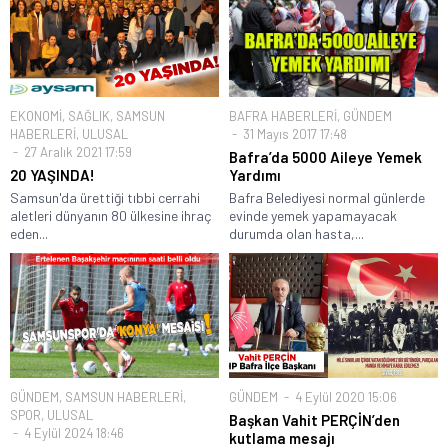
EKONOMİ
,
SAĞLIK
,
SAMSUN
BAFRA HABERLERİ
,
GÜNDEM
HABERLERİ
,
ULUSAL
31 Mayıs 2017 17:48
27 Aralık 2021 17:59
Bafra’da 5000 Aileye Yemek
20 YAŞINDA!
Yardımı
Samsun'da ürettiği tıbbi cerrahi
Bafra Belediyesi normal günlerde
aletleri dünyanın 80 ülkesine ihraç
evinde yemek yapamayacak
eden...
durumda olan hasta,...
GÜNDEM
,
SAMSUN HABERLERİ
,
GÜNDEM
4 Eylül 2020 15:06
SPOR
,
ULUSAL
Başkan Vahit PERÇİN’den
4 Eylül 2024 18:46
kutlama mesajı