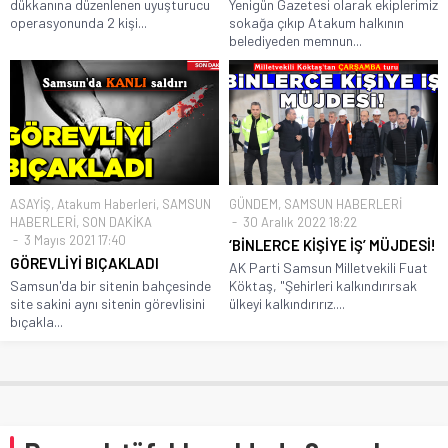
dükkanına düzenlenen uyuşturucu
Yenigün Gazetesi olarak ekiplerimiz
operasyonunda 2 kişi...
sokağa çıkıp Atakum halkının
belediyeden memnun...
ASAYİŞ
,
Atakum Haberleri
,
SAMSUN
GÜNDEM
,
SAMSUN HABERLERİ
HABERLERİ
,
SON DAKİKA
30 Aralık 2022 18:22
3 Mayıs 2021 17:40
‘BİNLERCE KİŞİYE İŞ’ MÜJDESİ!
GÖREVLİYİ BIÇAKLADI
AK Parti Samsun Milletvekili Fuat
Samsun'da bir sitenin bahçesinde
Köktaş, "Şehirleri kalkındırırsak
site sakini aynı sitenin görevlisini
ülkeyi kalkındırırız....
bıçakla...