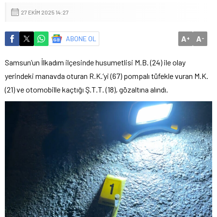
27 EKIM 2025 14:27
A
A
ABONE OL
+
-
Samsun’un İlkadım ilçesinde husumetlisi M.B. (24) ile olay
yerindeki manavda oturan R.K.’yi (67) pompalı tüfekle vuran M.K.
(21) ve otomobille kaçtığı Ş.T.T. (18), gözaltına alındı.