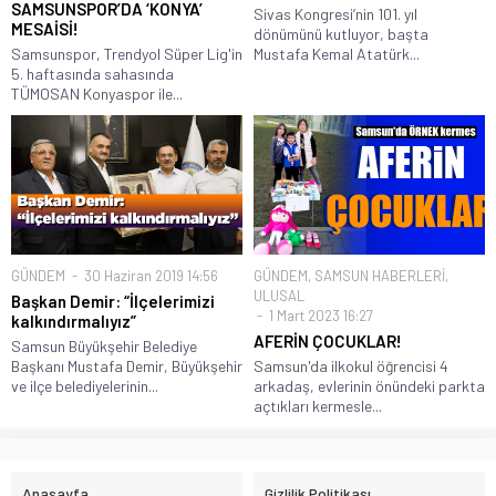
SAMSUNSPOR’DA ‘KONYA’
Sivas Kongresi’nin 101. yıl
MESAİSİ!
dönümünü kutluyor, başta
Samsunspor, Trendyol Süper Lig'in
Mustafa Kemal Atatürk...
5. haftasında sahasında
TÜMOSAN Konyaspor ile...
GÜNDEM
30 Haziran 2019 14:56
GÜNDEM
,
SAMSUN HABERLERİ
,
ULUSAL
Başkan Demir: “İlçelerimizi
1 Mart 2023 16:27
kalkındırmalıyız”
AFERİN ÇOCUKLAR!
Samsun Büyükşehir Belediye
Başkanı Mustafa Demir, Büyükşehir
Samsun'da ilkokul öğrencisi 4
ve ilçe belediyelerinin...
arkadaş, evlerinin önündeki parkta
açtıkları kermesle...
Anasayfa
Gizlilik Politikası