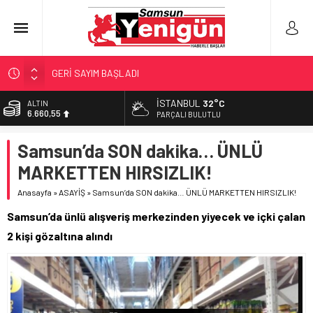
GERİ SAYIM BAŞLADI
SAMSUNSPOR’DA HEDEF 5’İNCİLİK!
İSTANBUL
32°C
ALTIN
6.660,55
‘BAFRA’YA YATIRIM YAPIN!’
PARÇALI BULUTLU
İŞTE FINDIK FİYATI!
BİST
Samsun’da SON dakika… ÜNLÜ
13.779,39
YÖNETİCİ SEÇERKEN YAPILAN EN BÜYÜK HATALAR
MARKETTEN HIRSIZLIK!
DOLAR
47,7111
Anasayfa
»
ASAYİŞ
»
Samsun’da SON dakika… ÜNLÜ MARKETTEN HIRSIZLIK!
EURO
Samsun’da ünlü alışveriş merkezinden yiyecek ve içki çalan
55,1881
2 kişi gözaltına alındı