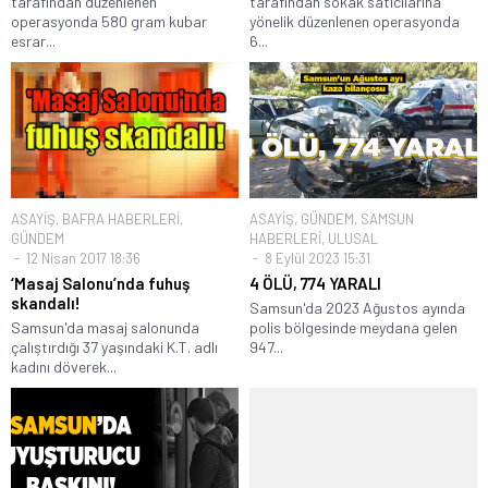
tarafından düzenlenen
tarafından sokak satıcılarına
operasyonda 580 gram kubar
yönelik düzenlenen operasyonda
esrar...
6...
ASAYİŞ
,
BAFRA HABERLERİ
,
ASAYİŞ
,
GÜNDEM
,
SAMSUN
GÜNDEM
HABERLERİ
,
ULUSAL
12 Nisan 2017 18:36
8 Eylül 2023 15:31
‘Masaj Salonu’nda fuhuş
4 ÖLÜ, 774 YARALI
skandalı!
Samsun'da 2023 Ağustos ayında
Samsun'da masaj salonunda
polis bölgesinde meydana gelen
çalıştırdığı 37 yaşındaki K.T. adlı
947...
kadını döverek...