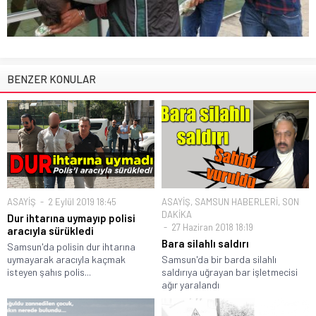
BENZER KONULAR
ASAYİŞ
2 Eylül 2019 18:45
ASAYİŞ
,
SAMSUN HABERLERİ
,
SON
DAKİKA
Dur ihtarına uymayıp polisi
27 Haziran 2018 18:19
aracıyla sürükledi
Bara silahlı saldırı
Samsun'da polisin dur ihtarına
uymayarak aracıyla kaçmak
Samsun'da bir barda silahlı
isteyen şahıs polis...
saldırıya uğrayan bar işletmecisi
ağır yaralandı