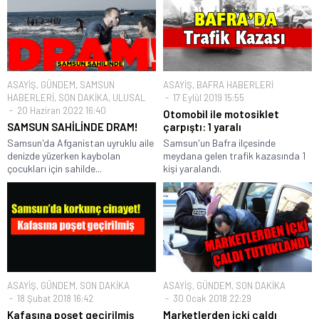
ASAYİŞ
,
GÜNDEM
,
SAMSUN
ASAYİŞ
,
BAFRA HABERLERİ
HABERLERİ
,
SON DAKİKA
,
ULUSAL
17 Eylül 2019 15:55
20 Haziran 2022 16:40
Otomobil ile motosiklet
SAMSUN SAHİLİNDE DRAM!
çarpıştı: 1 yaralı
Samsun'da Afganistan uyruklu aile
Samsun'un Bafra ilçesinde
denizde yüzerken kaybolan
meydana gelen trafik kazasında 1
çocukları için sahilde...
kişi yaralandı.
ASAYİŞ
,
GÜNDEM
,
SON DAKİKA
ASAYİŞ
,
GÜNDEM
,
SON DAKİKA
18 Şubat 2018 16:42
30 Ocak 2018 22:29
Kafasına poşet geçirilmiş
Marketlerden içki çaldı