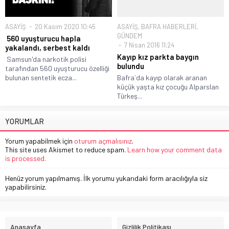
ASAYİŞ
20 Kasım 2020 10:45
ASAYİŞ
,
BAFRA HABERLERİ
,
GÜNDEM
560 uyuşturucu hapla
7 Nisan 2016 11:24
yakalandı, serbest kaldı
Kayıp kız parkta baygın
Samsun'da narkotik polisi
bulundu
tarafından 560 uyuşturucu özelliği
bulunan sentetik ecza...
Bafra`da kayıp olarak aranan
küçük yaşta kız çocuğu Alparslan
Türkeş...
YORUMLAR
Yorum yapabilmek için
oturum açmalısınız
.
This site uses Akismet to reduce spam.
Learn how your comment data
is processed.
Henüz yorum yapılmamış. İlk yorumu yukarıdaki form aracılığıyla siz
yapabilirsiniz.
Anasayfa
Gizlilik Politikası