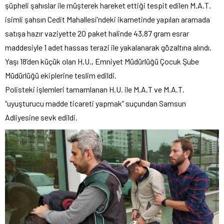
şüpheli şahıslar ile müşterek hareket ettiği tespit edilen M.A.T.
isimli şahsın Cedit Mahallesi’ndeki ikametinde yapılan aramada
satışa hazır vaziyette 20 paket halinde 43,87 gram esrar
maddesiyle 1 adet hassas terazi ile yakalanarak gözaltına alındı.
Yaşı 18’den küçük olan H.U., Emniyet Müdürlüğü Çocuk Şube
Müdürlüğü ekiplerine teslim edildi.
Polisteki işlemleri tamamlanan H.U. ile M.A.T ve M.A.T.
“uyuşturucu madde ticareti yapmak” suçundan Samsun
Adliyesine sevk edildi.