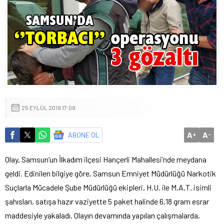
25 EYLÜL 2019 17:09
A
A
ABONE OL
+
-
Olay, Samsun’un İlkadım ilçesi Hançerli Mahallesi’nde meydana
geldi. Edinilen bilgiye göre, Samsun Emniyet Müdürlüğü Narkotik
Suçlarla Mücadele Şube Müdürlüğü ekipleri, H.U. ile M.A.T. isimli
şahısları, satışa hazır vaziyette 5 paket halinde 6,18 gram esrar
maddesiyle yakaladı. Olayın devamında yapılan çalışmalarda,