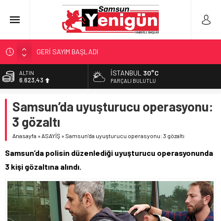
GERİ SAYIM BAŞLADI
SAMSUNSPOR’DA HEDEF 5’İNCİLİK!
İSTANBUL
30°C
ALTIN
6.623,43
‘BAFRA’YA YATIRIM YAPIN!’
PARÇALI BULUTLU
İŞTE FINDIK FİYATI!
BİST
Samsun’da uyuşturucu operasyonu:
13.785,25
YÖNETİCİ SEÇERKEN YAPILAN EN BÜYÜK HATALAR
3 gözaltı
DOLAR
47,7048
Anasayfa
»
ASAYİŞ
»
Samsun’da uyuşturucu operasyonu: 3 gözaltı
EURO
Samsun’da polisin düzenlediği uyuşturucu operasyonunda
55,0748
3 kişi gözaltına alındı.