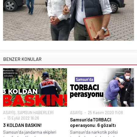
BENZER KONULAR
ASAYİŞ
,
SAMSUN HABERLERİ
ASAYİŞ
25 Kasım 2020 11:08
13 Eylül 2022 16:26
Samsun’daTORBACI
3 KOLDAN BASKIN!
operasyonu: 6 gözaltı
Samsun'da jandarma ekipleri
Samsun'da narkotik polisi