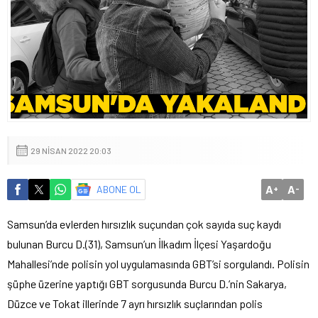
29 NISAN 2022 20:03
A
A
ABONE OL
+
-
Samsun’da evlerden hırsızlık suçundan çok sayıda suç kaydı
bulunan Burcu D.(31), Samsun’un İlkadım İlçesi Yaşardoğu
Mahallesi’nde polisin yol uygulamasında GBT’si sorgulandı. Polisin
şüphe üzerine yaptığı GBT sorgusunda Burcu D.’nin Sakarya,
Düzce ve Tokat illerinde 7 ayrı hırsızlık suçlarından polis