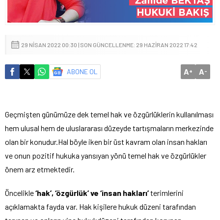
29 NISAN 2022 00:30 | SON GÜNCELLENME: 29 HAZIRAN 2022 17:42
A
A
ABONE OL
+
-
Geçmişten günümüze dek temel hak ve özgürlüklerin kullanılması
hem ulusal hem de uluslararası düzeyde tartışmaların merkezinde
olan bir konudur.Hal böyle iken bir üst kavram olan insan hakları
ve onun pozitif hukuka yansıyan yönü temel hak ve özgürlükler
önem arz etmektedir.
Öncelikle
‘hak’, ‘özgürlük’ ve ‘insan hakları’
terimlerini
açıklamakta fayda var. Hak kişilere hukuk düzeni tarafından