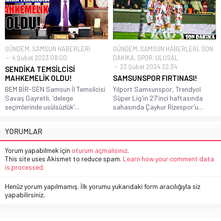
GÜNDEM
,
SAMSUN HABERLERİ
GÜNDEM
,
SAMSUN HABERLERİ
,
SON
4 Şubat 2023 08:00
DAKİKA
,
SPOR
,
ULUSAL
23 Şubat 2024 22:34
SENDİKA TEMSİLCİSİ
MAHKEMELİK OLDU!
SAMSUNSPOR FIRTINASI!
BEM BİR-SEN Samsun İl Temsilcisi
Yılport Samsunspor, Trendyol
Savaş Gayretli, 'delege
Süper Lig'in 27'inci haftasında
seçimlerinde usülsüzlük'...
sahasında Çaykur Rizespor'u...
YORUMLAR
Yorum yapabilmek için
oturum açmalısınız
.
This site uses Akismet to reduce spam.
Learn how your comment data
is processed.
Henüz yorum yapılmamış. İlk yorumu yukarıdaki form aracılığıyla siz
yapabilirsiniz.