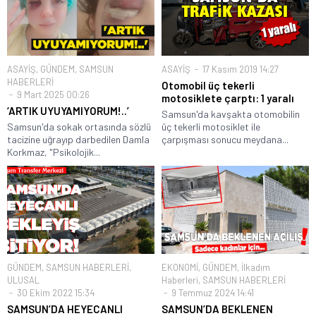
ASAYİŞ
,
GÜNDEM
,
SAMSUN
ASAYİŞ
17 Kasım 2019 14:27
HABERLERİ
Otomobil üç tekerli
9 Mart 2025 00:26
motosiklete çarptı: 1 yaralı
‘ARTIK UYUYAMIYORUM!..’
Samsun'da kavşakta otomobilin
Samsun'da sokak ortasında sözlü
üç tekerli motosiklet ile
tacizine uğrayıp darbedilen Damla
çarpışması sonucu meydana...
Korkmaz, "Psikolojik...
GÜNDEM
,
SAMSUN HABERLERİ
,
EKONOMİ
,
GÜNDEM
,
İlkadım
ULUSAL
Haberleri
,
SAMSUN HABERLERİ
30 Ekim 2022 15:34
9 Temmuz 2024 14:41
SAMSUN’DA HEYECANLI
SAMSUN’DA BEKLENEN