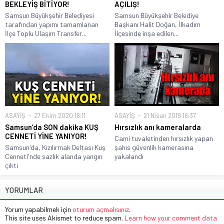
BEKLEYİŞ BİTİYOR!
AÇILIŞ!
Samsun Büyükşehir Belediyesi
Samsun Büyükşehir Belediye
tarafından yapımı tamamlanan
Başkanı Halit Doğan, İlkadım
İlçe Toplu Ulaşım Transfer...
İlçesinde inşa edilen...
ASAYİŞ
27 Ekim 2020 18:11
ASAYİŞ
21 Nisan 2019 16:37
Samsun’da SON dakika KUŞ
Hırsızlık anı kameralarda
CENNETİ YİNE YANIYOR!
Cami tuvaletinden hırsızlık yapan
Samsun'da, Kızılırmak Deltası Kuş
şahıs güvenlik kamerasına
Cenneti'nde sazlık alanda yangın
yakalandı
çıktı
YORUMLAR
Yorum yapabilmek için
oturum açmalısınız
.
This site uses Akismet to reduce spam.
Learn how your comment data