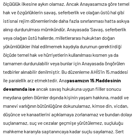
ölçülülük ilkesine aykırı olamaz. Ancak Anayasamıza göre temel
hak ve özgürlüklerin savaş, seferberlik ve olağan üstü hal gibi
istisnai rejim dönemlerinde daha fazla sınırlanması hatta askıya
alınıp durdurulması mümkündür. Anayasada ‘Savaş, seferberlik
veya olağan üstü hallerde, milletlerarası hukuktan doğan
yükümlülükler ihlal edilmemek kaydıyla durumun gerektirdiği
ölçüde temel hak ve hürriyetlerin kullanılması kısmen ya da
tamamen durdurulabilir veya bunlar için Anayasada öngörülen
tedbirler alınabilir denilmiştir. Bu düzenleme AHİS’in 15.maddesi
ile paralellik arz etmektedir. Ana
yasamızın 15.Maddesinin
devamında ise
ancak savaş hukukuna uygun fiiller sonucu
meydana gelen ölümler dışında kişinin yaşam hakkına, maddi ve
manevi varlığının bütünlüğüne dokunulamaz, kimse din, vicdan,
düşünce ve kanaatlerini açıklamaya zorlanamaz ve bundan dolayı
suçlanamaz, suç ve cezalar geçmişe yürütülemez, suçluluğu
mahkeme kararıyla saptanıncaya kadar suçlu sayılamaz. Sert