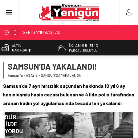
GERİ SAYIM BAŞLADI
SAMSUNSPOR’DA HEDEF 5’İNCİLİK!
İSTANBUL
31°C
ALTIN
6.584,66
‘BAFRA’YA YATIRIM YAPIN!’
PARÇALI BULUTLU
İŞTE FINDIK FİYATI!
BİST
SAMSUN’DA YAKALANDI!
13.889,75
YÖNETİCİ SEÇERKEN YAPILAN EN BÜYÜK HATALAR
Anasayfa
»
ASAYİŞ
»
SAMSUN’DA YAKALANDI!
DOLAR
47,7046
Samsun’da 7 ayrı hırsızlık suçundan hakkında 10 yıl 6 ay
EURO
kesinleşmiş hapis cezası bulunan ve 4 ilde polis tarafından
55,0051
aranan kadın yol uygulamasında tesadüfen yakalandı