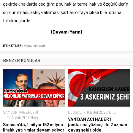
çekirdek haklarda dediğimiz bu haklar temel hak ve özgürlüklerin
durdurulması, askıya alınması şartları ortaya çıksa bile istisna
tutulmuşlardır.
(Devamı Yarın)
ETİKETLER:
köşe
,
manset
BENZER KONULAR
SAMSUN HABERLERİ
ULUSAL
11 Eylül 2020 17:55
12 Aralık 2018 11:54
VAN’DAN ACI HABER 1
Samsun’da, 1 milyar 152 milyon
jandarma yüzbaşı ile 2 uzman
liralık yatırımlar devam ediyor
çavuş şehit oldu