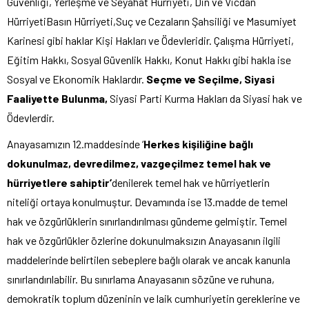
Güvenliği, Yerleşme ve Seyahat Hürriyeti, Din ve Vicdan
HürriyetiBasın Hürriyeti,Suç ve Cezaların Şahsiliği ve Masumiyet
Karinesi gibi haklar Kişi Hakları ve Ödevleridir. Çalışma Hürriyeti,
Eğitim Hakkı, Sosyal Güvenlik Hakkı, Konut Hakkı gibi hakla ise
Sosyal ve Ekonomik Haklardır.
Seçme ve Seçilme, Siyasi
Faaliyette Bulunma,
Siyasi Parti Kurma Hakları da Siyasi hak ve
Ödevlerdir.
Anayasamızın 12.maddesinde ‘
Herkes kişiliğine bağlı
dokunulmaz, devredilmez, vazgeçilmez temel hak ve
hürriyetlere sahiptir’
denilerek temel hak ve hürriyetlerin
niteliği ortaya konulmuştur. Devamında ise 13.madde de temel
hak ve özgürlüklerin sınırlandırılması gündeme gelmiştir. Temel
hak ve özgürlükler özlerine dokunulmaksızın Anayasanın ilgili
maddelerinde belirtilen sebeplere bağlı olarak ve ancak kanunla
sınırlandırılabilir. Bu sınırlama Anayasanın sözüne ve ruhuna,
demokratik toplum düzeninin ve laik cumhuriyetin gereklerine ve