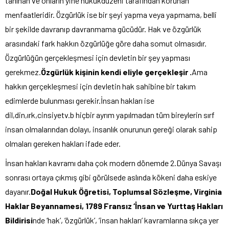
tanınan ve onların yine hukukdüzeni tarafından korunan
menfaatleridir. Özgürlük ise bir şeyi yapma veya yapmama, belli
bir şekilde davranıp davranmama gücüdür. Hak ve özgürlük
arasındaki fark hakkın özgürlüğe göre daha somut olmasıdır.
Özgürlüğün gerçekleşmesi için devletin bir şey yapması
gerekmez.
Özgürlük kişinin kendi eliyle gerçekleşir .
Ama
hakkın gerçekleşmesi için devletin hak sahibine bir takım
edimlerde bulunması gerekir.İnsan hakları ise
dil,din,ırk,cinsiyetv.b hiçbir ayrım yapılmadan tüm bireylerin sırf
insan olmalarından dolayı, insanlık onurunun gereği olarak sahip
olmaları gereken hakları ifade eder.
İnsan hakları kavramı daha çok modern dönemde 2.Dünya Savaşı
sonrası ortaya çıkmış gibi görülsede aslında kökeni daha eskiye
dayanır.
Doğal Hukuk Öğretisi, Toplumsal Sözleşme, Virginia
Haklar Beyannamesi, 1789 Fransız ‘İnsan ve Yurttaş Hakları
Bildirisi
nde ‘hak’, ‘özgürlük’, ‘insan hakları’ kavramlarına sıkça yer