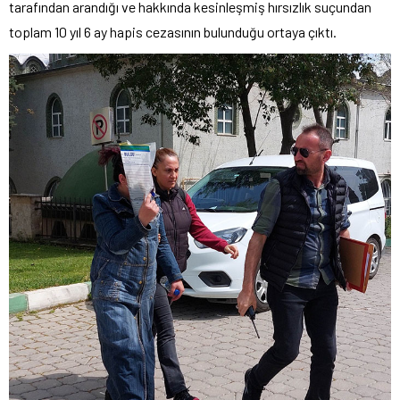
tarafından arandığı ve hakkında kesinleşmiş hırsızlık suçundan
toplam 10 yıl 6 ay hapis cezasının bulunduğu ortaya çıktı.