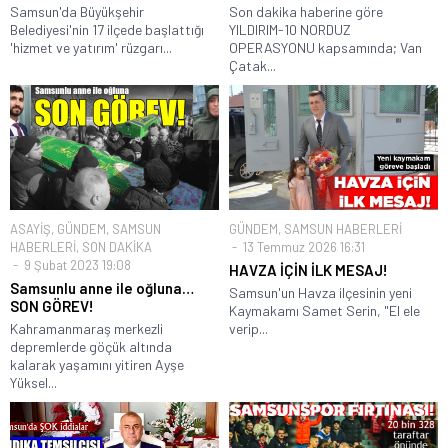
Samsun'da Büyükşehir
Son dakika haberine göre
Belediyesi'nin 17 ilçede başlattığı
YILDIRIM-10 NORDUZ
'hizmet ve yatırım' rüzgarı...
OPERASYONU kapsamında; Van
Çatak...
ASAYİŞ
,
GÜNDEM
,
SAMSUN
GÜNDEM
,
SAMSUN HABERLERİ
HABERLERİ
,
SON DAKİKA
13 Temmuz 2026 16:31
9 Şubat 2023 19:08
HAVZA İÇİN İLK MESAJ!
Samsunlu anne ile oğluna…
Samsun'un Havza ilçesinin yeni
SON GÖREV!
Kaymakamı Samet Serin, "El ele
Kahramanmaraş merkezli
verip...
depremlerde göçük altında
kalarak yaşamını yitiren Ayşe
Yüksel...