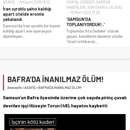
ASAYİŞ
8 Kasım 2019 15:12
ASAYİŞ
,
GÜNDEM
,
SAMSUN
HABERLERİ
,
SON DAKİKA
,
ULUSAL
İran uyruklu şahıs kaldığı
13 Mart 2023 17:26
apart otelde eroinle
yakalandı
‘SAMSUN’DA
TOPLANIYORDUK!..’
Samsun'da İran uyruklu bir kişinin
kaldığı apart eve operasyon
Toplumda ‘Ata Dedeler’ olarak
düzenleyen...
geçen, kendilerini devletin sözde
'ticari istihbarat...
BAFRA’DA İNANILMAZ ÖLÜM!
Anasayfa
»
ASAYİŞ
»
BAFRA’DA İNANILMAZ ÖLÜM!
Samsun’un Bafra ilçesinde üzerine çok sayıda pirinç çuvalı
devrilen işçi Hüseyin Torun (48), hayatını kaybetti