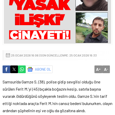
25 OCAK 2026 16:06 | SON GÜNCELLENME: 25 OCAK 2026 16:33
A
A
ABONE OL
+
-
Samsun’da Gamze S. (38), polise gidip sevgilisi olduğu öne
sürülen Ferit M.’yi (45) bıçakla boğazını kesip, satırla başına
vurarak öldürdüğünü söyleyerek teslim oldu. Gamze S.’nin tarif
ettiği noktada araçta Ferit M.’nin cansız bedeni bulunurken, olayın
ardından şüphelinin eşi ve oğlu da gözaltına alındı.