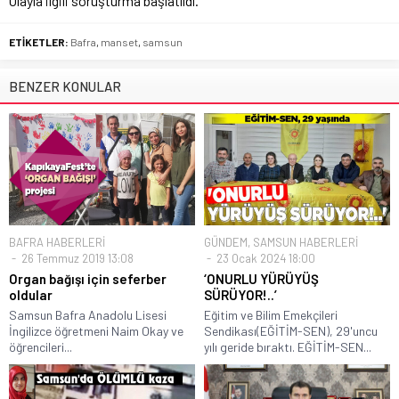
Olayla ilgili soruşturma başlatıldı.
ETİKETLER:
Bafra
,
manset
,
samsun
BENZER KONULAR
BAFRA HABERLERİ
GÜNDEM
,
SAMSUN HABERLERİ
26 Temmuz 2019 13:08
23 Ocak 2024 18:00
Organ bağışı için seferber
‘ONURLU YÜRÜYÜŞ
oldular
SÜRÜYOR!..’
Samsun Bafra Anadolu Lisesi
Eğitim ve Bilim Emekçileri
İngilizce öğretmeni Naim Okay ve
Sendikası(EĞİTİM-SEN), 29'uncu
öğrencileri...
yılı geride bıraktı. EĞİTİM-SEN...