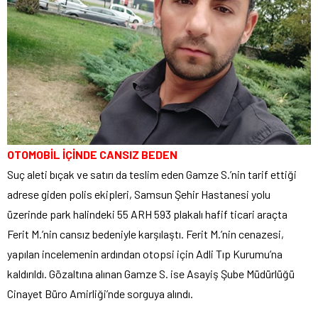
OTOMOBİL İÇİNDE CANSIZ BEDEN
Suç aleti bıçak ve satırı da teslim eden Gamze S.’nin tarif ettiği
adrese giden polis ekipleri, Samsun Şehir Hastanesi yolu
üzerinde park halindeki 55 ARH 593 plakalı hafif ticari araçta
Ferit M.’nin cansız bedeniyle karşılaştı. Ferit M.’nin cenazesi,
yapılan incelemenin ardından otopsi için Adli Tıp Kurumu’na
kaldırıldı. Gözaltına alınan Gamze S. ise Asayiş Şube Müdürlüğü
Cinayet Büro Amirliği’nde sorguya alındı.