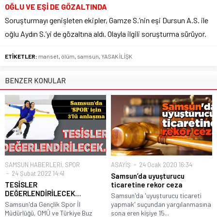
OĞLU VE EŞİ DE GÖZALTINDA
Soruşturmayı genişleten ekipler, Gamze S.’nin eşi Dursun A.S. ile
oğlu Aydın S.’yi de gözaltına aldı. Olayla ilgili soruşturma sürüyor.
ETİKETLER:
manset
,
ölüm
,
samsun
,
YASAK İLİŞK
BENZER KONULAR
SAMSUN HABERLERİ
,
SPOR
ASAYİŞ
24 Ocak 2020 16:34
24 Şubat 2022 14:41
Samsun’da uyuşturucu
TESİSLER
ticaretine rekor ceza
DEĞERLENDİRİLECEK…
Samsun'da 'uyuşturucu ticareti
Samsun'da Gençlik Spor İl
yapmak' suçundan yargılanmasına
Müdürlüğü, OMÜ ve Türkiye Buz
sona eren kişiye 15...