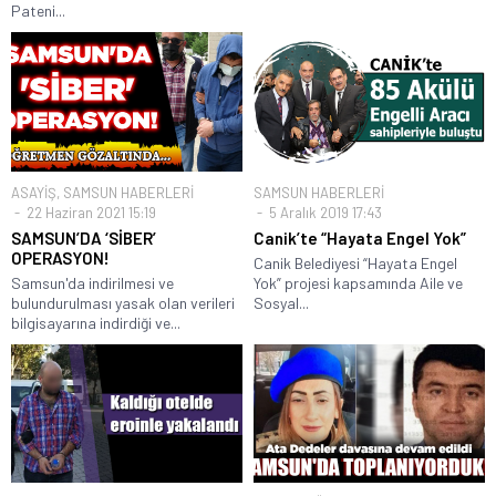
Pateni...
ASAYİŞ
,
SAMSUN HABERLERİ
SAMSUN HABERLERİ
22 Haziran 2021 15:19
5 Aralık 2019 17:43
SAMSUN’DA ‘SİBER’
Canik’te “Hayata Engel Yok”
OPERASYON!
Canik Belediyesi “Hayata Engel
Samsun'da indirilmesi ve
Yok” projesi kapsamında Aile ve
bulundurulması yasak olan verileri
Sosyal...
bilgisayarına indirdiği ve...