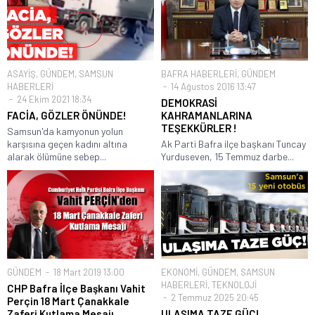
ASAYİŞ
,
GÜNDEM
,
SAMSUN
BAFRA HABERLERİ
,
GÜNDEM
HABERLERİ
14 Ağustos 2016 13:47
24 Ekim 2021 18:34
DEMOKRASİ
FACİA, GÖZLER ÖNÜNDE!
KAHRAMANLARINA
TEŞEKKÜRLER !
Samsun'da kamyonun yolun
karşısına geçen kadını altına
Ak Parti Bafra ilçe başkanı Tuncay
alarak ölümüne sebep...
Yurduseven, 15 Temmuz darbe...
GÜNDEM
18 Mart 2019 13:00
EKONOMİ
,
GÜNDEM
,
SAMSUN
HABERLERİ
,
TEKNOLOJİ
CHP Bafra İlçe Başkanı Vahit
2 Temmuz 2025 20:45
Perçin 18 Mart Çanakkale
Zaferi Kutlama Mesajı
ULAŞIMA TAZE GÜÇ!