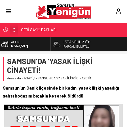
GERİ SAYIM BAŞLADI
SAMSUNSPOR’DA HEDEF 5’İNCİLİK!
İSTANBUL
31°C
ALTIN
6.543,59
‘BAFRA’YA YATIRIM YAPIN!’
PARÇALI BULUTLU
İŞTE FINDIK FİYATI!
BİST
SAMSUN’DA ‘YASAK İLİŞKİ
13.798,82
YÖNETİCİ SEÇERKEN YAPILAN EN BÜYÜK HATALAR
CİNAYETİ!
DOLAR
47,7010
Anasayfa
»
ASAYİŞ
»
SAMSUN’DA ‘YASAK İLİŞKİ CİNAYETİ!
EURO
Samsun’un Canik ilçesinde bir kadın, yasak ilişki yaşadığı
55,0063
şahsı boğazını bıçakla keserek öldürdü